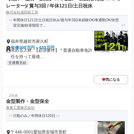
レーター)/ 賞与3回 / 年休121日/土日祝休
株式会社成田鉄工所
年間休日121日/土日祝日休み/賞与年3回/未経験OK/車通勤OK/休憩
室完備/鉄骨階段で...
福井県越前市家久町
年俸300万円～420万円
求める人材: 【必須要件】 * 普通自動車免許（AT限定可） * 責
任を持って最後...
交通費支給
気になる
正社員
金型製作・金型保全
泰東工業株式会社
日勤のみ／年間休日120日
〒446-0001愛知県安城市里町