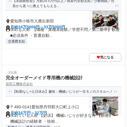
【未経験歓迎】月給24.5万円以上／残業代全額支給／少数精鋭／社
長から直々に教えてもらえる...
愛知県小牧市入鹿出新田
月給24万5000円～33万5000円
求める人材: 【職種・業種未経験／学歴不問／第二新卒】歓迎
■必須条件 ・普通自動...
交通費支給
気になる
正社員
完全オーダーメイド専用機の機械設計
岩田工機株式会社
【転勤なし×土日休み】趣味：機械いじりが一生モノのスキルへ！
〒480-0141愛知県丹羽郡大口町上小口
月給24万円～32万円
求めている人材 【必須】 機械いじりが好きな方 【歓迎】 ・
機械設計の経験者 ・技術...