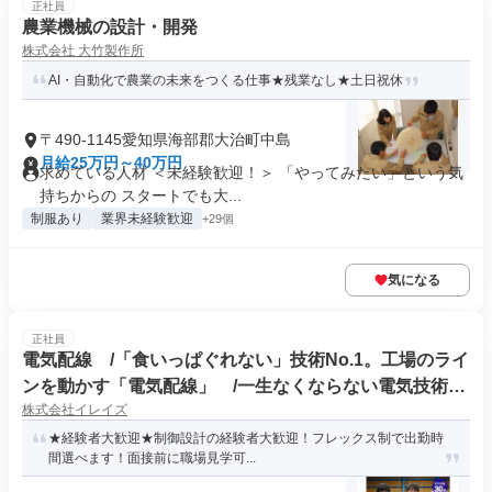
正社員
農業機械の設計・開発
株式会社 大竹製作所
AI・自動化で農業の未来をつくる仕事★残業なし★土日祝休
〒490-1145愛知県海部郡大治町中島
月給25万円～40万円
求めている人材 ＜未経験歓迎！＞ 「やってみたい」という気
持ちからの スタートでも大...
制服あり
業界未経験歓迎
+29個
気になる
正社員
電気配線 /「食いっぱぐれない」技術No.1。工場のライ
ンを動かす「電気配線」 /一生なくならない電気技術を
株式会社イレイズ
習得 /日本語レベルN2以上が必要です。
★経験者大歓迎★制御設計の経験者大歓迎！フレックス制で出勤時
間選べます！面接前に職場見学可...