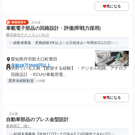
気になる
正社員
車載電子部品の回路設計・評価(即戦力採用)
株式会社テクノインパルス
経験者募集・実務経験3年以上✨土日祝休み✨年間休日121日✨
愛知県丹羽郡大口町豊田
月給28万3500円以上
求めている人材 【歓迎する経験】 ・デジタル回路、アナログ
回路設計 ・ECUや車載用電...
業界未経験歓迎
+16個
気になる
正社員
自動車部品のプレス金型設計
東新精工（株）
40歳未満募集【年休117日✨土日休み】CAD操作できれば◎