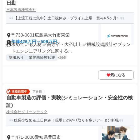
日勤
日本製紙株式会社
【上流工程に集中】土日祝休み・プライム上場 賞与4.5ヶ月✨
〒739-0601広島県大竹市東栄
年俸426万円～509万円
求めている人材 ✅高専卒・大卒以上 ✅機械設備設計やプラン
トエンジニアリングに関する...
制服あり
業界未経験歓迎
+26個
気になる
正社員
自動車製造の評価・実験(シミュレーション・安全性の検
証)
株式会社グリーンテック
残業少なめ＆土日休み！現場とのやり取りも多いデータ分析職
〒471-0000愛知県豊田市