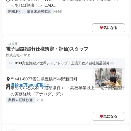
＜あれば尚良し＞ CAD...
制服あり
業界未経験歓迎
+24個
気になる
正社員
電子回路設計(仕様策定・評価)スタッフ
株式会社イマダ
18:00完全施錠／世界シェアトップ／上流工程／自社製品開発
〒441-8077愛知県豊橋市神野新田町
月給38万6000円以上
求めている人材 ＜必須条件＞ ・高校卒業以上 ・電子回路設計
の実務経験（アナログ、デジ...
業界未経験歓迎
+23個
気になる