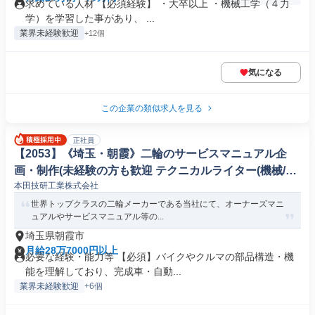
求めている人材 【必須経験】 ・大卒以上 ・機械工学（４力
学）を学習した事があり、 ...
業界未経験歓迎
+12個
気になる
この企業の類似求人を見る
正社員
【2053】《埼玉・朝霞》二輪のサービスマニュアル企
画・制作(未経験の方も歓迎 テクニカルライター(機械/電
本田技研工業株式会社
気/電子製品専門職)
世界トップクラスの二輪メーカーである当社にて、オーナーズマニ
ュアルやサービスマニュアル等の...
埼玉県朝霞市
月給28万7000円以上
必要な経験・能力等 【必須】バイクやクルマの部品構造・機
能を理解しており、完成車・自動...
業界未経験歓迎
+6個