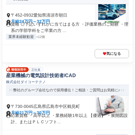
〒452-0932愛知県清須市朝日
月給24万円～32万円
資格 ◎下記いずれかに当てはまる方 ・評価業務のご経験 ・理
系の学部学科をご卒業の方 ...
業界未経験歓迎
+12個
気になる
正社員
産業機械の電気設計技術者/CAD
株式会社ダイコーテクノ
弊社のグループ会社なので採用優位！ご相談・ご質問はお気軽に♪
〒730-0045広島県広島市中区鶴見町
月給21万円～30万円
応募資格 ・高卒以上 ・業務経験1年以上 【優遇】 ・展開図設
計、またはＰＬＣソフト...