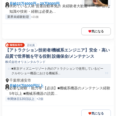
月給23万4000円～29万8000円
求めている人材 普通自動車免許 未経験者大歓迎！ ＊専門的な
知識や技術・経験は必要あ...
業界未経験歓迎
+21個
気になる
正社員
【アトラクション技術者/機械系エンジニア】安全・高い
品質で世界観を守る役割 設備保全/メンテナンス
株式会社オリエンタルランド
■東京ディズニーリゾート内のアトラクションで使用しているビー
クルやショー機器における機械系...
千葉県浦安市
月給34万6000円以上
必要な経験・能力等 【必須】■機械系機器のメンテナンス経験
5年以上 ■機械系機器の読図...
年間休日120日以上
+2個
気になる