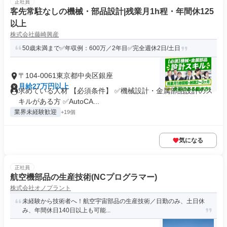
正社員
客先常駐なしの機械・部品設計|残業月1h程・年間休125
以上
株式会社藤崎興産
50歳未満まで✅年収例：600万／2年目✅完全週休2日/土日
〒104-0061東京都中央区銀座
月給27万円以上
求めている人材 【必須条件】 ✅機械設計・金属部品設計のス
キルがある方 ✅AutoCA...
業界未経験歓迎
+19個
気になる
正社員
航空機部品の生産技術(NCプログラマー)
株式会社オノプラント
未経験から技術者へ！航空宇宙部品の生産技術／日勤のみ、土日休
み、年間休日140日以上も可能...