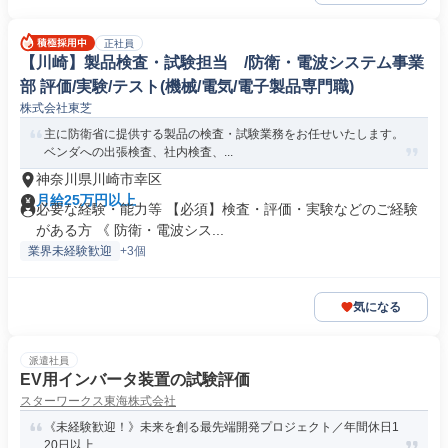
正社員
【川崎】製品検査・試験担当 /防衛・電波システム事業
部 評価/実験/テスト(機械/電気/電子製品専門職)
株式会社東芝
主に防衛省に提供する製品の検査・試験業務をお任せいたします。
ベンダへの出張検査、社内検査、...
神奈川県川崎市幸区
月給25万円以上
必要な経験・能力等 【必須】検査・評価・実験などのご経験
がある方 《 防衛・電波シス...
業界未経験歓迎
+3個
気になる
派遣社員
EV用インバータ装置の試験評価
スターワークス東海株式会社
《未経験歓迎！》未来を創る最先端開発プロジェクト／年間休日1
20日以上