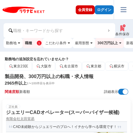
会員登録
ログイン
職種・キーワードから探す
条件保存
勤務地
職種
こだわり条件
雇用形態
300万円以上
新
1
勤務地の追加設定を忘れていませんか？
東京23区
大阪市
名古屋市
東京都
横浜市
製品開発、300万円以上の転職・求人情報
2965
件以上
1
〜
100
件目を表示中
関連度順
新着順
詳細表示
正社員
ジュエリーCADオペレーター(スーパーバイザー候補)
有限会社太田貿易
CAD未経験からジュエリーのプロへ！イチから学べる環境です！