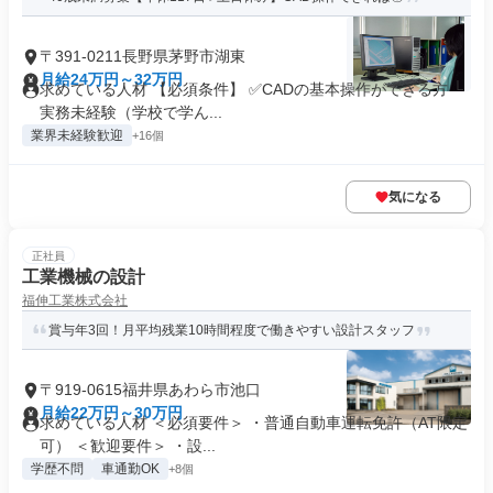
〒391-0211長野県茅野市湖東
月給24万円～32万円
求めている人材 【必須条件】 ✅CADの基本操作ができる方 └
実務未経験（学校で学ん...
業界未経験歓迎
+16個
気になる
正社員
工業機械の設計
福伸工業株式会社
賞与年3回！月平均残業10時間程度で働きやすい設計スタッフ
〒919-0615福井県あわら市池口
月給22万円～30万円
求めている人材 ＜必須要件＞ ・普通自動車運転免許（AT限定
可） ＜歓迎要件＞ ・設...
学歴不問
車通勤OK
+8個