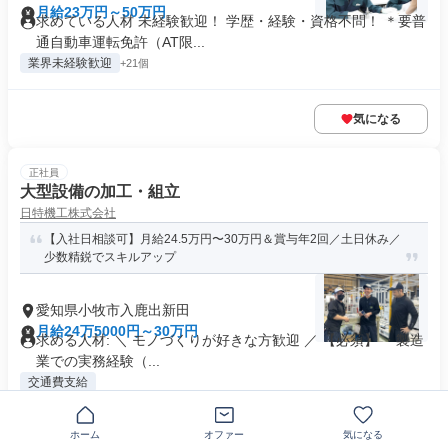
月給23万円～50万円
求めている人材 未経験歓迎！ 学歴・経験・資格不問！ ＊要普
通自動車運転免許（AT限...
業界未経験歓迎
+21個
気になる
正社員
大型設備の加工・組立
日特機工株式会社
【入社日相談可】月給24.5万円〜30万円＆賞与年2回／土日休み／
少数精鋭でスキルアップ
愛知県小牧市入鹿出新田
月給24万5000円～30万円
求める人材: ＼ モノづくりが好きな方歓迎 ／ 【必須】 ・製造
業での実務経験（...
交通費支給
ホーム
オファー
気になる
気になる