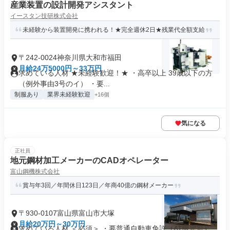
産業装置の設計開発アシスタント
イースタン技研株式会社
未経験から装置開発に携われる！★完全週休2日★残業代全額支給
〒242-0024神奈川県大和市福田
月給24万5000円～33万円
求めている人材 ★未経験歓迎！★ ・高卒以上 39歳以下の方
（例外事由3号のイ） ・要...
制服あり
業界未経験歓迎
+16個
気になる
正社員
地元鋼材加工メーカーのCADオペレーター
富山鋼機株式会社
賞与年3回／年間休日123日／年商40億の鋼材メーカー
〒930-0107富山県富山市大塚
月給20万円～30万円
求めている人材 ＜必須＞ ・要普通自動車免許（AT限定可）