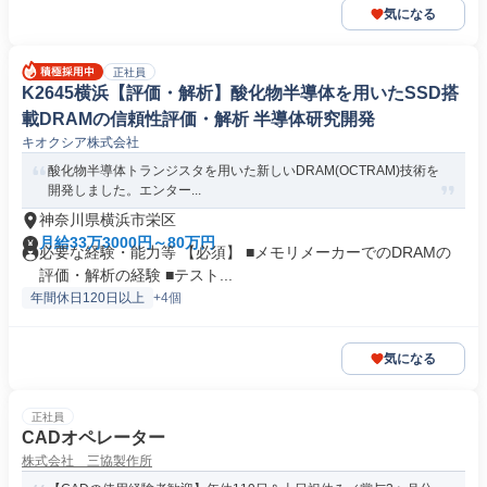
気になる
正社員
K2645横浜【評価・解析】酸化物半導体を用いたSSD搭
載DRAMの信頼性評価・解析 半導体研究開発
キオクシア株式会社
酸化物半導体トランジスタを用いた新しいDRAM(OCTRAM)技術を
開発しました。エンター...
神奈川県横浜市栄区
月給33万3000円～80万円
必要な経験・能力等 【必須】 ■メモリメーカーでのDRAMの
評価・解析の経験 ■テスト...
年間休日120日以上
+4個
気になる
正社員
CADオペレーター
株式会社 三協製作所