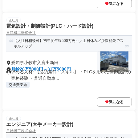
気になる
正社員
電気設計・制御設計(PLC・ハード設計)
日特機工株式会社
【入社日相談可】初年度年収500万円～／土日休み／少数精鋭でス
キルアップ
愛知県小牧市入鹿出新田
月給26万5000円～31万5000円
求める人材: 【必須条件・スキル】 ・PLCを用いた制御設計の
実務経験 ・普通自動車...
交通費支給
気になる
正社員
エンジニア(大手メーカー設計)
日特機工株式会社