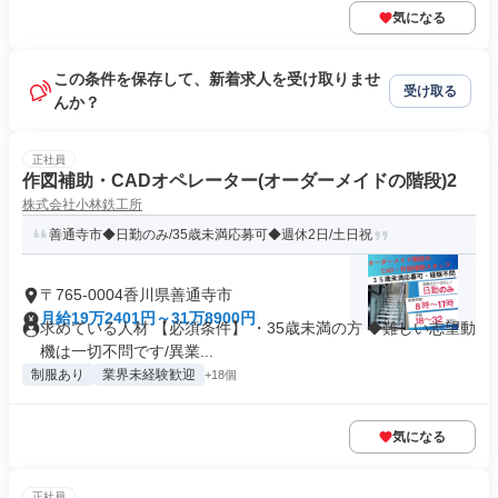
気になる
この条件を保存して、新着求人を受け取りませ
受け取る
んか？
正社員
作図補助・CADオペレーター(オーダーメイドの階段)2
株式会社小林鉄工所
善通寺市◆日勤のみ/35歳未満応募可◆週休2日/土日祝
〒765-0004香川県善通寺市
月給19万2401円～31万8900円
求めている人材 【必須条件】 ・35歳未満の方 ◆難しい志望動
機は一切不問です/異業...
制服あり
業界未経験歓迎
+18個
気になる
正社員