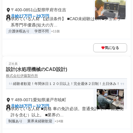
〒400-0851山梨県甲府市住吉
月給27万円～29万円
求めている人材 【必須条件】 ■CAD未経験はOK ■ジュエリー
系専門卒優遇(短大の方...
介護休暇あり
学歴不問
+11個
気になる
正社員
設計(水処理機械のCAD設計)
株式会社伊藤製作所
経験者歓迎！年間休日１２０日以上！完全週休２日制！土日休み！
〒489-0071愛知県瀬戸市暁町
月給28万円～32万円
求めている人材 ■資格 車の免許必須。普通免許（ＡＴ限定免
許を含む）以上。 ■業界の...
制服あり
業界未経験歓迎
+14個