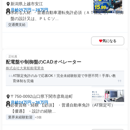
新潟県上越市安江
月給25万円～28万円
求める人材: ・普通自動車運転免許必須（ＡＴ限定可） ・制御
盤の設計又は、ＰＬＣソ...
交通費支給
気になる
正社員
配電盤や制御盤のCADオペレーター
株式会社大東船舶電業舎
AT限定免許のみで応募OK！完全未経験歓迎で学歴不問！手厚い教
育体制を完備
〒750-0092山口県下関市彦島迫町
月給24万円～36万円
必要資格・経験 【必須】 ・普通自動車免許（AT限定可）
【優遇】 ・設計の経験...
業界未経験歓迎
+3個