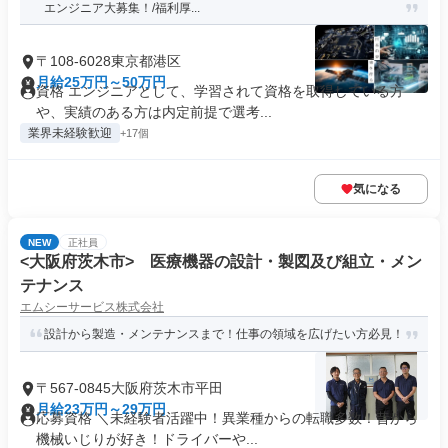
エンジニア大募集！/福利厚...
〒108-6028東京都港区
月給25万円～50万円
資格 エンジニアとして、学習されて資格を取得している方
や、実績のある方は内定前提で選考...
業界未経験歓迎
+17個
気になる
NEW
正社員
<大阪府茨木市> 医療機器の設計・製図及び組立・メン
テナンス
エムシーサービス株式会社
設計から製造・メンテナンスまで！仕事の領域を広げたい方必見！
〒567-0845大阪府茨木市平田
月給23万円～29万円
応募資格 ＼未経験者活躍中！異業種からの転職多数！昔から
機械いじりが好き！ドライバーや...