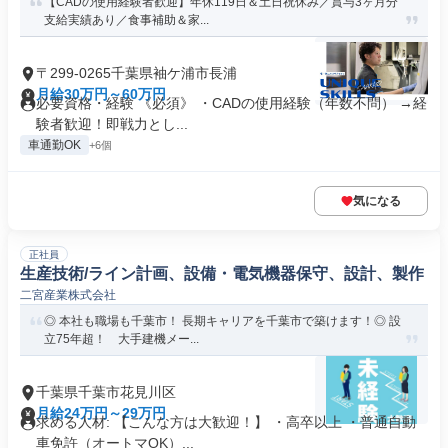
【CADの使用経験者歓迎】年休119日＆土日祝休み／賞与3ヶ月分
支給実績あり／食事補助＆家...
〒299-0265千葉県袖ケ浦市長浦
月給30万円～60万円
必要資格・経験 《必須》 ・CADの使用経験（年数不問） →経
験者歓迎！即戦力とし...
車通勤OK
+6個
気になる
正社員
生産技術/ライン計画、設備・電気機器保守、設計、製作
二宮産業株式会社
◎ 本社も職場も千葉市！ 長期キャリアを千葉市で築けます！◎ 設
立75年超！ 大手建機メー...
千葉県千葉市花見川区
月給24万円～29万円
求める人材: 【こんな方は大歓迎！】 ・高卒以上 ・普通自動
車免許（オートマOK）...