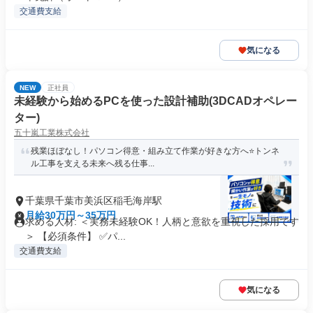
交通費支給
気になる
NEW
正社員
未経験から始めるPCを使った設計補助(3DCADオペレー
ター)
五十嵐工業株式会社
残業ほぼなし！パソコン得意・組み立て作業が好きな方へ⭐️トンネ
ル工事を支える未来へ残る仕事...
千葉県千葉市美浜区稲毛海岸駅
月給30万円～35万円
求める人材: ＜実務未経験OK！人柄と意欲を重視した採用です
＞ 【必須条件】 ✅パ...
交通費支給
気になる