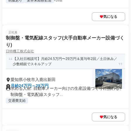
制服あり
業界未経験歓迎
+16個
気になる
正社員
制御盤・電気配線スタッフ(大手自動車メーカー設備づく
り)
日特機工株式会社
【入社日相談可】月給24.5万円〜29万円＆賞与年2回／土日休み／
少数精鋭でスキルアップ
愛知県小牧市入鹿出新田
月給24万円～29万円
求める人材: 自動車メーカー向けの生産設備づくりに携わる、
制御盤・電気配線スタッフ...
交通費支給
気になる