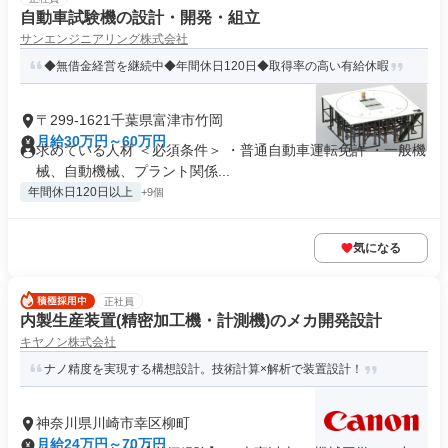
自動車試験機の設計・開発・組立
サンエンジニアリング株式会社
◆無借金経営を継続中◆年間休日120日◆取得率の高い有給休暇
〒299-1621千葉県富津市竹岡
月給30万円～60万円
求めている人材 ＜必須条件＞ ・普通自動車運転免許 ・一般機
械、自動機械、プラント関係...
年間休日120日以上
+9個
気になる
正社員
内製生産装置(精密加工機・計測機)のメカ開発設計
キヤノン株式会社
ナノ精度を実現する構想設計。技術計算×解析で装置設計！
神奈川県川崎市幸区柳町
月給24万円～70万円