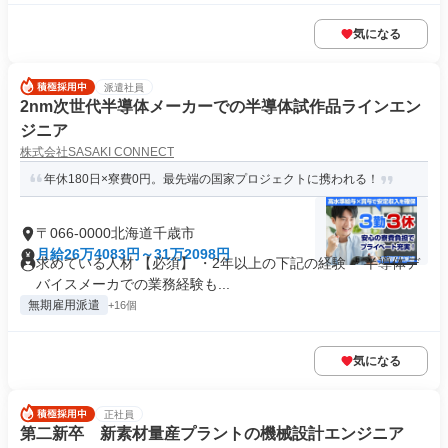
気になる
派遣社員
2nm次世代半導体メーカーでの半導体試作品ラインエン
ジニア
株式会社SASAKI CONNECT
年休180日×寮費0円。最先端の国家プロジェクトに携われる！
〒066-0000北海道千歳市
月給26万4083円～31万2098円
求めている人材 【必須】 ・2年以上の下記の経験 ・半導体デ
バイスメーカでの業務経験も...
無期雇用派遣
+16個
気になる
正社員
第二新卒 新素材量産プラントの機械設計エンジニア