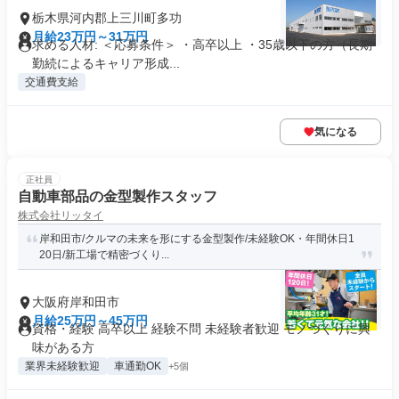
栃木県河内郡上三川町多功
月給23万円～31万円
求める人材: ＜応募条件＞ ・高卒以上 ・35歳以下の方（長期
勤続によるキャリア形成...
交通費支給
気になる
正社員
自動車部品の金型製作スタッフ
株式会社リッタイ
岸和田市/クルマの未来を形にする金型製作/未経験OK・年間休日1
20日/新工場で精密づくり...
大阪府岸和田市
月給25万円～45万円
資格・経験 高卒以上 経験不問 未経験者歓迎 モノづくりに興
味がある方
業界未経験歓迎
車通勤OK
+5個