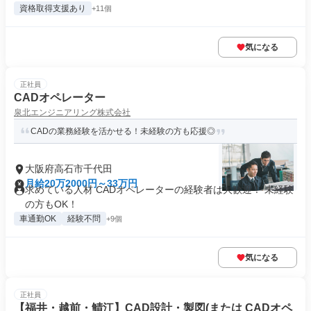
資格取得支援あり
+11個
気になる
正社員
CADオペレーター
泉北エンジニアリング株式会社
CADの業務経験を活かせる！未経験の方も応援◎
大阪府高石市千代田
月給20万2000円～33万円
求めている人材 CADオペレーターの経験者は大歓迎！ 未経験
の方もOK！
車通勤OK
経験不問
+9個
気になる
正社員
【福井・越前・鯖江】CAD設計・製図(または CADオペ