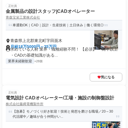
正社員
金属製品の設計スタッフ|CADオペレーター
青森宝栄工業株式会社
車通勤OK｜CAD｜設計・生産技術｜土日休み｜働く環境◎
青森県上北郡東北町字田面木
月給18万5000円～35万円
求めている人材 業界・職種経験不問！ 【必須】 ・高卒以上
・CADの基礎知識がある...
業界未経験歓迎
+28個
気になる
正社員
電気設計 CADオペレーター/工場・施設の制御盤設計
株式会社藤縄電機製作所
【急募】モノづくり好き歓迎！技術と発想を磨ける職場／20～30
代活躍中／趣味が合う仲間がい...