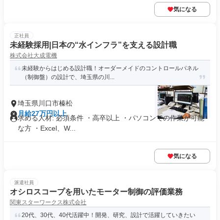
気になる
正社員
未経験採用|日本の“水インフラ”を支える設計職
株式会社大成電機
未経験からはじめる設計職！オーダーメイドのコントロールパネル
（制御盤）の設計で、埼玉県の川...
埼玉県川口市榛松
月給27万円以上
求める人材: 必須条件 ・高卒以上 ・パソコンでの作業が可能
な方 ・Excel、W...
気になる
派遣社員
オシロスコープを用いたモーター制御の評価業務
関東スターワークス株式会社
20代、30代、40代活躍中！開発、研究、設計で活躍していきたい