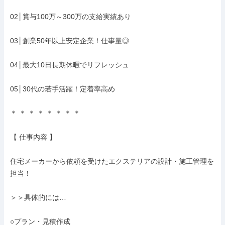
02│賞与100万～300万の支給実績あり

03│創業50年以上安定企業！仕事量◎

04│最大10日長期休暇でリフレッシュ

05│30代の若手活躍！定着率高め

＊ ＊ ＊ ＊ ＊ ＊ ＊ ＊

【 仕事内容 】

住宅メーカーから依頼を受けたエクステリアの設計・施工管理を
担当！

＞＞具体的には…

○プラン・見積作成
