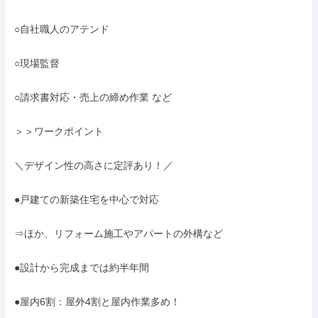
○自社職人のアテンド

○現場監督

○請求書対応・売上の締め作業 など

＞＞ワークポイント

＼デザイン性の高さに定評あり！／

●戸建ての新築住宅を中心で対応

⇒ほか、リフォーム施工やアパートの外構など

●設計から完成までは約半年間

●屋内6割：屋外4割と屋内作業多め！
