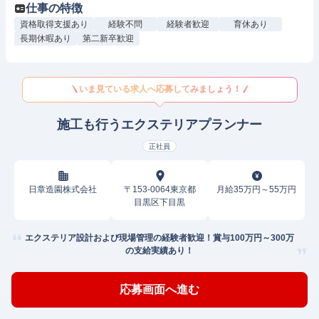
仕事の特徴
資格取得支援あり
経験不問
経験者歓迎
育休あり
長期休暇あり
第二新卒歓迎
いま見ている求人へ応募してみましょう！
施工も行うエクステリアプランナー
正社員
日章造園株式会社
〒153-0064東京都
月給35万円～55万円
目黒区下目黒
エクステリア設計および現場管理の経験者歓迎！賞与100万円～300万
の支給実績あり！
応募画面へ進む