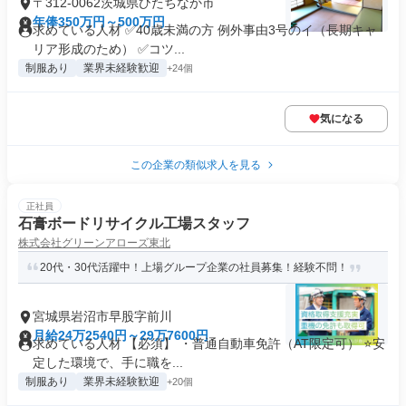
〒312-0062茨城県ひたちなか市
年俸350万円～500万円
求めている人材 ✅40歳未満の方 例外事由3号のイ（長期キャ
リア形成のため） ✅コツ...
制服あり
業界未経験歓迎
+24個
気になる
この企業の類似求人を見る
正社員
石膏ボードリサイクル工場スタッフ
株式会社グリーンアローズ東北
20代・30代活躍中！上場グループ企業の社員募集！経験不問！
宮城県岩沼市早股字前川
月給24万2540円～29万7600円
求めている人材 【必須】 ・普通自動車免許（AT限定可） ⭐安
定した環境で、手に職を...
制服あり
業界未経験歓迎
+20個