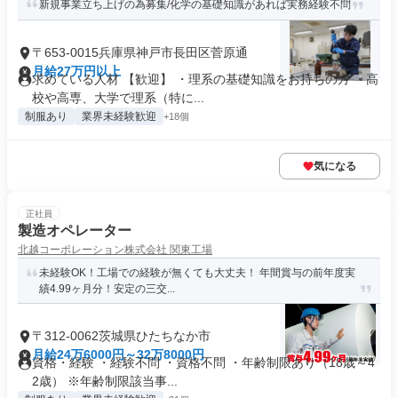
新規事業立ち上げの為募集/化学の基礎知識があれば実務経験不問
〒653-0015兵庫県神戸市長田区菅原通
月給27万円以上
求めている人材 【歓迎】 ・理系の基礎知識をお持ちの方 ・高
校や高専、大学で理系（特に...
制服あり
業界未経験歓迎
+18個
気になる
正社員
製造オペレーター
北越コーポレーション株式会社 関東工場
未経験OK！工場での経験が無くても大丈夫！ 年間賞与の前年度実
績4.99ヶ月分！安定の三交...
〒312-0062茨城県ひたちなか市
月給24万6000円～32万8000円
資格・経験 ・経験不問 ・資格不問 ・年齢制限あり（18歳～4
2歳） ※年齢制限該当事...