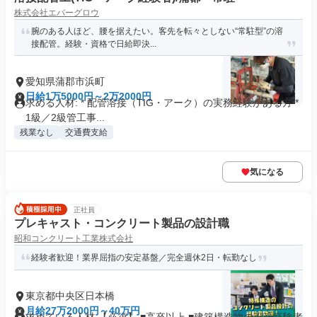
株式会社エバーグロウ
腕のある人ほど、腰を据えたい。客先を転々としない“常駐型”の溶
接配管。経験・資格で日給即決...
愛知県蒲郡市浜町
日給1万5000円～2万2000円
求める人材: * 配管溶接（TIG・アーク）の実務経験がある方 *
1級／2級管工事...
残業なし
交通費支給
気になる
正社員
プレキャスト・コンクリート製品の設計職
昭和コンクリート工業株式会社
経験者歓迎！業界屈指の安定基盤／完全週休2日・転勤なし
東京都中央区日本橋
月給27万2000円～40万円