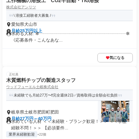
工作機械の溶接工 CO2半自動・TIG溶接
株式会社アンリツ
\ 溶接工経験者大募集 /
愛知県犬山市
月給25万円以上
求める人材: ✼┈┈┈┈┈┈┈┈┈┈┈┈┈┈┈┈┈┈┈┈✼
《応募条件・こんなあな...
気になる
正社員
木質燃料チップの製造スタッフ
ウッドフューエル土岐株式会社
未経験でも月給27万〜❗完全週休2日✅資格取得は全額会社負担
岐阜県土岐市肥田町肥田
月給27万円～40万円
求めている人材 ＜＜未経験・ブランク歓迎！＞＞ ＜＜学歴・
経験不問！＞＞ 【必須要件...
業界未経験歓迎
+22個