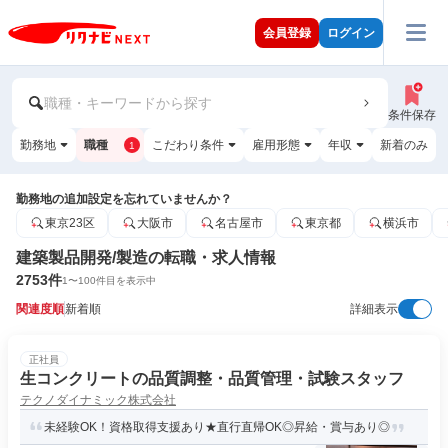
会員登録
ログイン
職種・キーワードから探す
条件保存
勤務地
職種
こだわり条件
雇用形態
年収
新着のみ
1
勤務地の追加設定を忘れていませんか？
東京23区
大阪市
名古屋市
東京都
横浜市
建築製品開発/製造の転職・求人情報
2753
件
1
〜
100
件目を表示中
関連度順
新着順
詳細表示
正社員
生コンクリートの品質調整・品質管理・試験スタッフ
テクノダイナミック株式会社
未経験OK！資格取得支援あり★直行直帰OK◎昇給・賞与あり◎