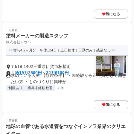
気になる
正社員
塗料メーカーの製造スタッフ
株式会社トウペ
賞与4.2ヶ月分｜年休124日｜土日祝休｜日勤のみ｜残業なし
〒519-1402三重県伊賀市柘植町
月給19万2500円～32万9100円
求めている人材 【歓迎条件】 ・未経験から正社員として働き
たい方 ・ものづくりに興味が...
制服あり
業界未経験歓迎
+36個
気になる
正社員
地球の血管である水道管をつなぐインフラ業界のクリエ
イター