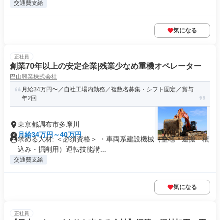
交通費支給
気になる
正社員
創業70年以上の安定企業|残業少なめ重機オペレーター
巴山興業株式会社
月給34万円〜／自社工場内勤務／複数名募集・シフト固定／賞与
年2回
東京都調布市多摩川
月給34万円～40万円
求める人材: ＜必須資格＞ ・車両系建設機械（整地・運搬・積
込み・掘削用）運転技能講...
交通費支給
気になる
正社員