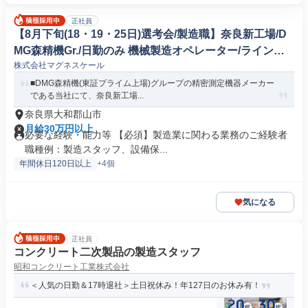
正社員
【8月下旬(18・19・25日)選考会/製造職】奈良新工場/D
MG森精機Gr./日勤のみ 機械製造オペレーター/ラインマ
株式会社マグネスケール
ネージャー
■DMG森精機(東証プライム上場)グループの精密測定機器メーカー
である当社にて、奈良新工場...
奈良県大和郡山市
月給30万円以上
必要な経験・能力等 【必須】製造業に関わる業務のご経験者
職種例：製造スタッフ、設備保...
年間休日120日以上
+4個
気になる
正社員
コンクリート二次製品の製造スタッフ
昭和コンクリート工業株式会社
＜人気の日勤＆17時退社＞土日祝休み！年127⽇のお休み有！