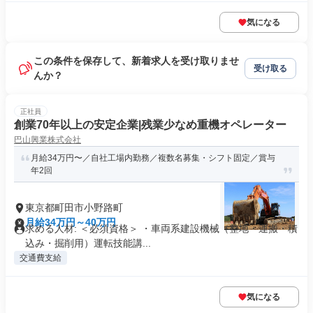
気になる
この条件を保存して、新着求人を受け取りませ
受け取る
んか？
正社員
創業70年以上の安定企業|残業少なめ重機オペレーター
巴山興業株式会社
月給34万円〜／自社工場内勤務／複数名募集・シフト固定／賞与
年2回
東京都町田市小野路町
月給34万円～40万円
求める人材: ＜必須資格＞ ・車両系建設機械（整地・運搬・積
込み・掘削用）運転技能講...
交通費支給
気になる