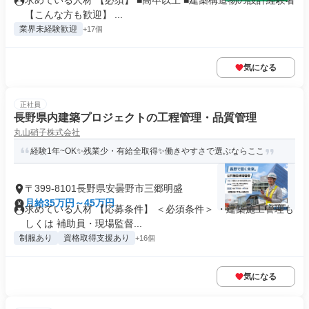
求めている人材 【必須】 ■高卒以上 ■建築構造物の設計経験者
【こんな方も歓迎】 ...
業界未経験歓迎
+17個
気になる
正社員
長野県内建築プロジェクトの工程管理・品質管理
丸山硝子株式会社
経験1年~OK✨残業少・有給全取得✨働きやすさで選ぶならここ
〒399-8101長野県安曇野市三郷明盛
月給35万円～45万円
求めている人材 【応募条件】 ＜必須条件＞ ・建築施工管理も
しくは 補助員・現場監督...
制服あり
資格取得支援あり
+16個
気になる