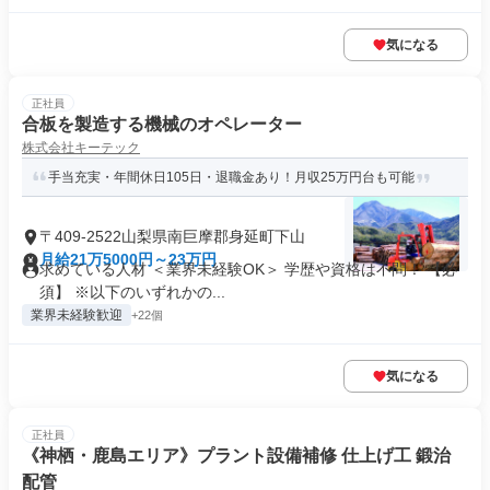
気になる
正社員
合板を製造する機械のオペレーター
株式会社キーテック
手当充実・年間休日105日・退職金あり！月収25万円台も可能
〒409-2522山梨県南巨摩郡身延町下山
月給21万5000円～23万円
求めている人材 ＜業界未経験OK＞ 学歴や資格は不問！ 【必
須】 ※以下のいずれかの...
業界未経験歓迎
+22個
気になる
正社員
《神栖・鹿島エリア》プラント設備補修 仕上げ工 鍛治
配管