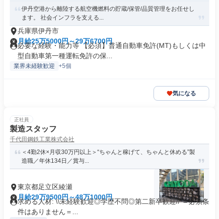
伊丹空港から離陸する航空機燃料の貯蔵/保管/品質管理をお任せし
ます。 社会インフラを支える...
兵庫県伊丹市
月給25万5000円～29万6700円
必要な経験・能力等 【必須】普通自動車免許(MT)もしくは中
型自動車第一種運転免許の保...
業界未経験歓迎
+5個
気になる
正社員
製造スタッフ
千代田鋼鉄工業株式会社
＜4勤2休×月収30万円以上＞“ちゃんと稼げて、ちゃんと休める”製
造職／年休134日／賞与...
東京都足立区綾瀬
月給29万9500円～48万1000円
求める人材: \\未経験歓迎◎学歴不問◎第二新卒歓迎// ＝必須条
件はありません＝...