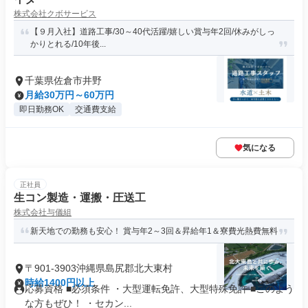
株式会社クボサービス
【９月入社】道路工事/30～40代活躍/嬉しい賞与年2回/休みがしっ
かりとれる/10年後...
千葉県佐倉市井野
月給30万円～60万円
即日勤務OK
交通費支給
気になる
正社員
生コン製造・運搬・圧送工
株式会社与儀組
新天地での勤務も安心！ 賞与年2～3回＆昇給年1＆寮費光熱費無料
〒901-3903沖縄県島尻郡北大東村
時給1400円以上
応募資格 ■必須条件 ・大型運転免許、大型特殊免許 ■このよう
な方もぜひ！ ・セカン...