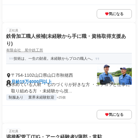
気になる
正社員
鉄骨加工職人候補(未経験から手に職・資格取得支援あ
り)
有限会社 尾中鉄工所
技術は、一生の財産。未経験からプロの職人へ。
〒754-1102山口県山口市秋穂西
月給19万4000円以上
求めている人材 ・ものづくりが好きな方 ・コツコツと仕事に
取り組める方 ・未経験から技...
制服あり
業界未経験歓迎
+25個
気になる
正社員
溶接配管工(TIG・アーク経験者)/蒲郡・常駐