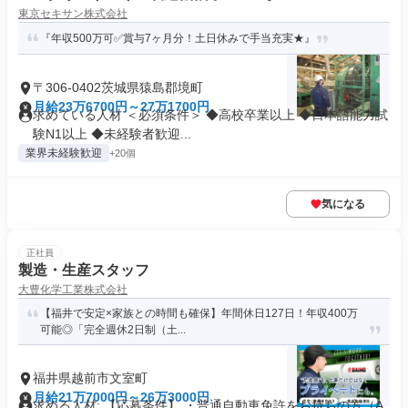
東京セキサン株式会社
『年収500万可✅賞与7ヶ月分！土日休みで手当充実★』
〒306-0402茨城県猿島郡境町
月給23万6700円～27万1700円
求めている人材 ＜必須条件＞ ◆高校卒業以上 ◆日本語能力試
験N1以上 ◆未経験者歓迎...
業界未経験歓迎
+20個
気になる
正社員
製造・生産スタッフ
大豊化学工業株式会社
【福井で安定×家族との時間も確保】年間休日127日！年収400万
可能◎「完全週休2日制（土...
福井県越前市文室町
月給21万7000円～26万3000円
求める人材: 【応募条件】 ・普通自動車免許をお持ちの方（A