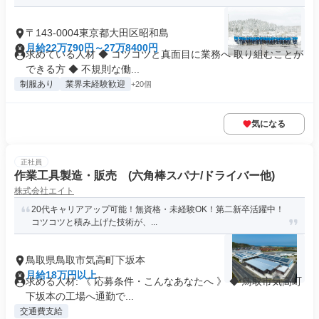
〒143-0004東京都大田区昭和島
月給22万790円～27万8400円
求めている人材 ◆ コツコツと真面目に業務へ 取り組むことが
できる方 ◆ 不規則な働...
制服あり
業界未経験歓迎
+20個
気になる
正社員
作業工具製造・販売 (六角棒スパナ/ドライバー他)
株式会社エイト
20代キャリアアップ可能！無資格・未経験OK！第二新卒活躍中！
コツコツと積み上げた技術が、...
鳥取県鳥取市気高町下坂本
月給18万円以上
求める人材: 《 応募条件・こんなあなたへ 》 ◆ 鳥取市気高町
下坂本の工場へ通勤で...
交通費支給