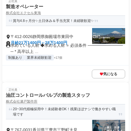
正社員
製造オペレーター
株式会社エクセル東海
賞与4.8ヶ月分✨土日休み＆手当充実！未経験歓迎✨
〒412-0026静岡県御殿場市東田中
月給21万1400円～28万1400円
求めている人材 ◆求める人材 ⭐ 必須条件 ────────────
─ * 高卒以上 ...
制服あり
業界未経験歓迎
+17個
気になる
正社員
油圧コントロールバルブの製造スタッフ
株式会社瀬戸製作所
20~30代積極採用中！未経験者OK！残業ほぼナシで働きやすい職
場です
〒767-0031香川県三豊市三野町大見