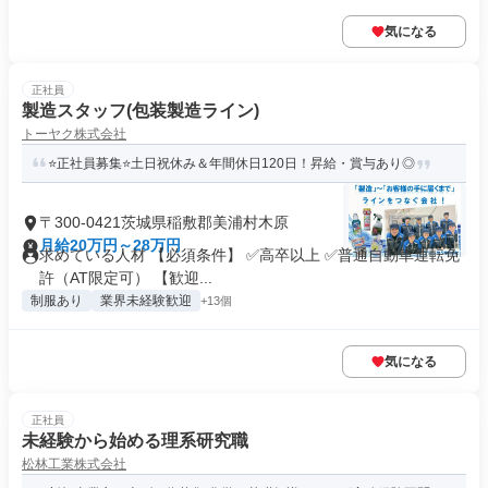
気になる
正社員
製造スタッフ(包装製造ライン)
トーヤク株式会社
⭐正社員募集⭐土日祝休み＆年間休日120日！昇給・賞与あり◎
〒300-0421茨城県稲敷郡美浦村木原
月給20万円～28万円
求めている人材 【必須条件】 ✅高卒以上 ✅普通自動車運転免
許（AT限定可） 【歓迎...
制服あり
業界未経験歓迎
+13個
気になる
正社員
未経験から始める理系研究職
松林工業株式会社