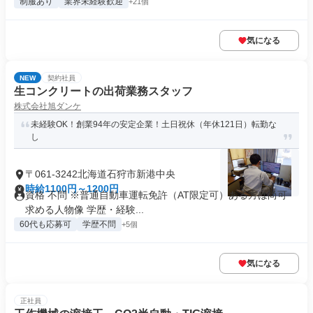
制服あり
業界未経験歓迎
+21個
気になる
NEW
契約社員
生コンクリートの出荷業務スタッフ
株式会社旭ダンケ
未経験OK！創業94年の安定企業！土日祝休（年休121日）転勤な
し
〒061-3242北海道石狩市新港中央
時給1100円～1200円
資格 不問 ※普通自動車運転免許（AT限定可）ある方は尚可
求める人物像 学歴・経験...
60代も応募可
学歴不問
+5個
気になる
正社員