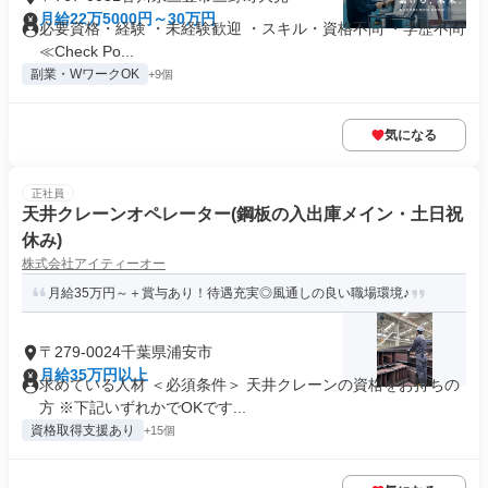
月給22万5000円～30万円
必要資格・経験 ・未経験歓迎 ・スキル・資格不問 ・学歴不問
≪Check Po...
副業・WワークOK
+9個
気になる
正社員
天井クレーンオペレーター(鋼板の入出庫メイン・土日祝
休み)
株式会社アイティーオー
月給35万円～＋賞与あり！待遇充実◎風通しの良い職場環境♪
〒279-0024千葉県浦安市
月給35万円以上
求めている人材 ＜必須条件＞ 天井クレーンの資格をお持ちの
方 ※下記いずれかでOKです...
資格取得支援あり
+15個