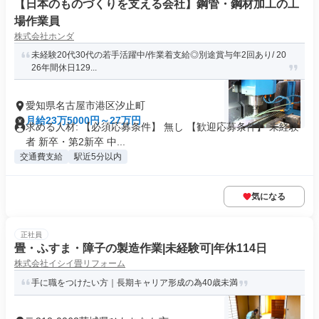
【日本のものづくりを支える会社】鋼管・鋼材加工の工
場作業員
株式会社ホンダ
未経験20代30代の若手活躍中/作業着支給◎別途賞与年2回あり/ 20
26年間休日129...
愛知県名古屋市港区汐止町
月給23万5000円～27万円
求める人材: 【必須応募条件】 無し 【歓迎応募条件】 未経験
者 新卒・第2新卒 中...
交通費支給
駅近5分以内
気になる
正社員
畳・ふすま・障子の製造作業|未経験可|年休114日
株式会社イシイ畳リフォーム
手に職をつけたい方｜長期キャリア形成の為40歳未満