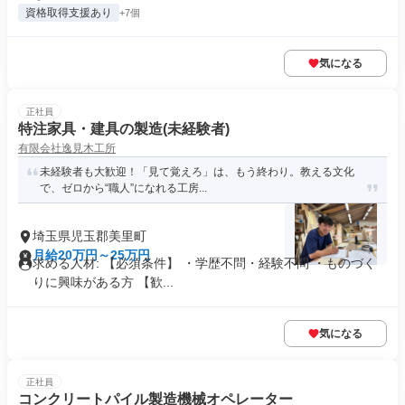
資格取得支援あり
+7個
気になる
正社員
特注家具・建具の製造(未経験者)
有限会社逸見木工所
未経験者も大歓迎！「見て覚えろ」は、もう終わり。教える文化
で、ゼロから“職人”になれる工房...
埼玉県児玉郡美里町
月給20万円～25万円
求める人材: 【必須条件】 ・学歴不問・経験不問 ・ものづく
りに興味がある方 【歓...
気になる
正社員
コンクリートパイル製造機械オペレーター