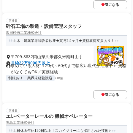
気になる
正社員
砕石工場の製造・設備管理スタッフ
坂田砕石工業株式会社
土木・建築業界経験者歓迎★賞与2.5ヶ月★資格取得支援あり！
〒709-3632岡山県久米郡久米南町山手
月給22万9000円以上
求めている人材 ＜20代～60代まで幅広い世代が活躍中＞ 資格
がなくてもOK／実務経験...
制服あり
業界未経験歓迎
+18個
気になる
正社員
エレベーターレールの 機械オペレーター
鳴島工業株式会社
土日休＆年休120日以上！スカイツリーにも採用された技術✨