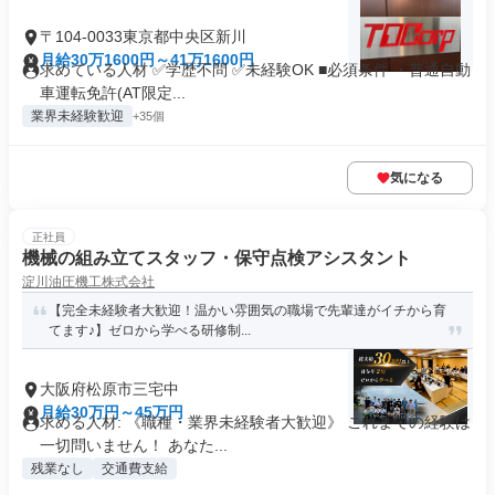
〒104-0033東京都中央区新川
月給30万1600円～41万1600円
求めている人材 ✅学歴不問 ✅未経験OK ■必須条件 ・普通自動
車運転免許(AT限定...
業界未経験歓迎
+35個
気になる
正社員
機械の組み立てスタッフ・保守点検アシスタント
淀川油圧機工株式会社
【完全未経験者大歓迎！温かい雰囲気の職場で先輩達がイチから育
てます♪】ゼロから学べる研修制...
大阪府松原市三宅中
月給30万円～45万円
求める人材: 《職種・業界未経験者大歓迎》 これまでの経験は
一切問いません！ あなた...
残業なし
交通費支給