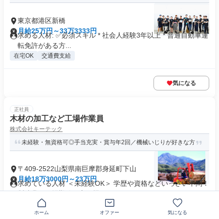
東京都港区新橋
月給25万円～33万3333円
求める人材: ✅必須スキル * 社会人経験3年以上 * 普通自動車運
転免許がある方...
在宅OK
交通費支給
気になる
正社員
木材の加工など工場作業員
株式会社キーテック
未経験・無資格可◎手当充実・賞与年2回／機械いじりが好きな方
〒409-2522山梨県南巨摩郡身延町下山
月給18万3000円～23万円
求めている人材 ＜未経験OK＞ 学歴や資格などいっさい不問！
製造業や工場勤務の方、機...
業界未経験歓迎
+20個
ホーム
オファー
気になる