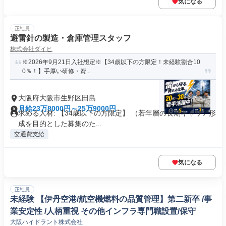
気になる
正社員
避雷針の製造・倉庫管理スタッフ
株式会社ダイヒ
※2026年9月21日入社想定※【34歳以下の方限定！未経験割合10
0％！】手厚い研修・資...
大阪府大阪市生野区田島
月給23万8000円～25万9000円
求める人材: 【34歳以下の方限定】 （若年層の長期キャリア形
成を目的とした募集のた...
交通費支給
気になる
正社員
未経験 【伊丹空港/航空機燃料の品質管理】第二新卒 /事
業安定性 /人柄重視 その他インフラ専門職設置/保守
大阪ハイドラント株式会社