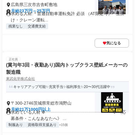
広島県三次市吉舎町敷地
月給23万円～25万円
求める人材: * 普通自動車運転免許 必須 （AT限定可） * 玉掛
け・クレーン運転...
残業なし
交通費支給
気になる
正社員
(賞与年3回・夜勤あり)国内トップクラス壁紙メーカーの
製造職
東武化学株式会社
キャリアアップ可能✨充実手当✨福利厚生✨20〜30代活躍中
〒300-2746茨城県常総市鴻野山
月給21万1000円以上
求めている人材 ✼┈┈┈┈┈┈┈┈┈┈┈┈┈┈┈┈✼ 《応
募条件・こんなあなたへ》 ...
制服あり
資格取得支援あり
+15個