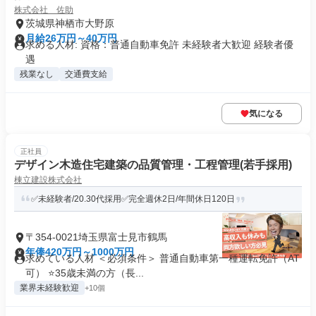
株式会社 佐助
茨城県神栖市大野原
月給26万円～40万円
求める人材: 資格：普通自動車免許 未経験者大歓迎 経験者優
遇
残業なし
交通費支給
気になる
正社員
デザイン木造住宅建築の品質管理・工程管理(若手採用)
棟立建設株式会社
✅未経験者/20.30代採用✅完全週休2日/年間休日120日
〒354-0021埼玉県富士見市鶴馬
年俸420万円～1000万円
求めている人材 ＜必須条件＞ 普通自動車第一種運転免許（AT
可） ⭐35歳未満の方（長...
業界未経験歓迎
+10個