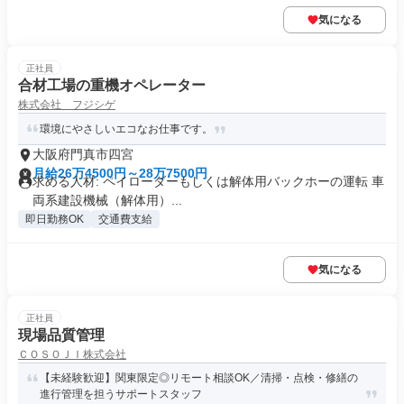
気になる
正社員
合材工場の重機オペレーター
株式会社 フジシゲ
環境にやさしいエコなお仕事です。
大阪府門真市四宮
月給26万4500円～28万7500円
求める人材: ペイローダーもしくは解体用バックホーの運転 車
両系建設機械（解体用）...
即日勤務OK
交通費支給
気になる
正社員
現場品質管理
ＣＯＳＯＪＩ株式会社
【未経験歓迎】関東限定◎リモート相談OK／清掃・点検・修繕の
進行管理を担うサポートスタッフ