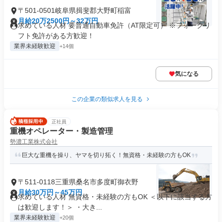
〒501-0501岐阜県揖斐郡大野町稲富
月給20万2500円～32万円
求めている人材 要普通自動車免許（AT限定可） ※フォークリ
フト免許がある方歓迎！
業界未経験歓迎
+14個
気になる
この企業の類似求人を見る
正社員
重機オペレーター・製造管理
勢濃工業株式会社
巨大な重機を操り、ヤマを切り拓く！無資格・未経験の方もOK
〒511-0118三重県桑名市多度町御衣野
月給30万円～45万円
求めている人材 無資格・未経験の方もOK ＜以下に該当する方
は歓迎します！＞ ・大き...
業界未経験歓迎
+20個