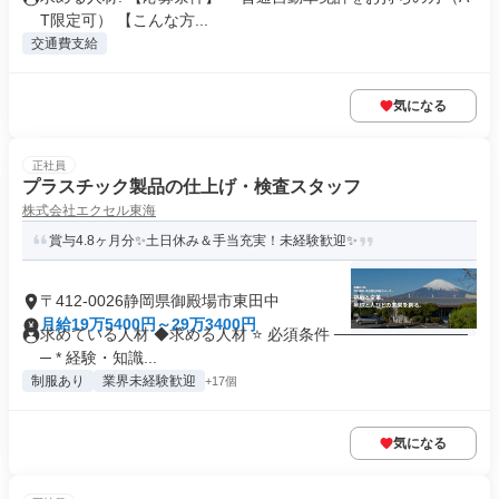
T限定可） 【こんな方...
交通費支給
気になる
正社員
プラスチック製品の仕上げ・検査スタッフ
株式会社エクセル東海
賞与4.8ヶ月分✨土日休み＆手当充実！未経験歓迎✨
〒412-0026静岡県御殿場市東田中
月給19万5400円～29万3400円
求めている人材 ◆求める人材 ⭐ 必須条件 ────────────
─ * 経験・知識...
制服あり
業界未経験歓迎
+17個
気になる