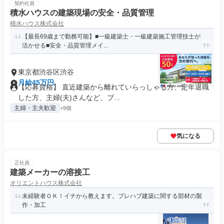
契約社員
積水ハウスの建築現場の安全・品質管理
積水ハウス株式会社
【最長69歳まで勤務可能】■一級建築士・一級建築施工管理技士が
活かせる■安全・品質管理メイ...
東京都渋谷区渋谷
月給45万円
【応募資格】 直近建築から離れていらっしゃる方、定年退職
した方、主婦(夫)さんなど、ブ...
主婦・主夫歓迎
+9個
気になる
正社員
建築メーカーの溶接工
オリエントハウス株式会社
未経験者ＯＫ！イチから教えます。プレハブ建築に関する部材の製
作・加工