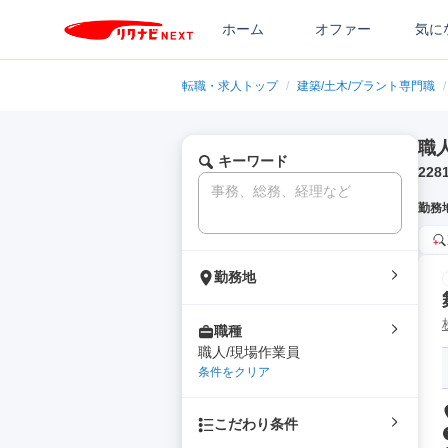
ホーム
オファー
気に
転職・求人トップ
/
建築/土木/プラント専門職
/
職
キーワード
228
勤務
勤務地
職種
職人/現場作業員
条件をクリア
こだわり条件