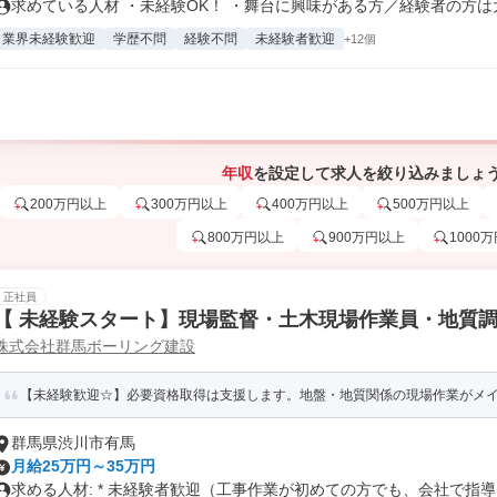
求めている人材 ・未経験OK！ ・舞台に興味がある方／経験者の方は大歓
業界未経験歓迎
学歴不問
経験不問
未経験者歓迎
+12個
年収
を設定して求人を絞り込みましょ
200万円以上
300万円以上
400万円以上
500万円以上
800万円以上
900万円以上
1000
正社員
【 未経験スタート】現場監督・土木現場作業員・地質
株式会社群馬ボーリング建設
【未経験歓迎☆】必要資格取得は支援します。地盤・地質関係の現場作業がメイン
群馬県渋川市有馬
月給25万円～35万円
求める人材: * 未経験者歓迎（工事作業が初めての方でも、会社で指導..