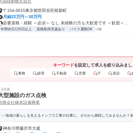
共栄緑創株式会社
〒154-0015東京都世田谷区桜新町
月給22万円～30万円
必要資格・経験 ＜必須＞ なし 未経験の方も大歓迎です ＜歓迎＞...
年間休日120日以上
資格取得支援あり
バイク通勤OK
+3個
キーワード
を設定して求人を絞り込みまし
事務
経理
不動産
営業
IT
英語
正社員
大型施設のガス点検
有限会社橋本設備興業
地域の暮らしを支えるインフラ工事の仕事に、ゼロから挑戦してみませんか？
神奈川県藤沢市大庭