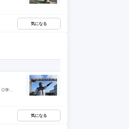
気になる
学...
気になる