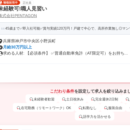
正社員
未経験可!職人見習い
株式会社PENTAGON
45歳まで✅即入社可能✅賞与実績120万円！戸建て中心で、高所作業無し◎マンツ
兵庫県神戸市中央区小野浜町
月給30万円以上
求める人材: 【必須条件】 ✅️普通自動車免許（AT限定可）をお持ち...
こだわり条件
を設定して求人を絞り込みま
未経験者歓迎
土日祝休み
完全週休2日制
在宅勤務（リモートワーク）OK
転勤なし
服装自由
語学力を活かせる