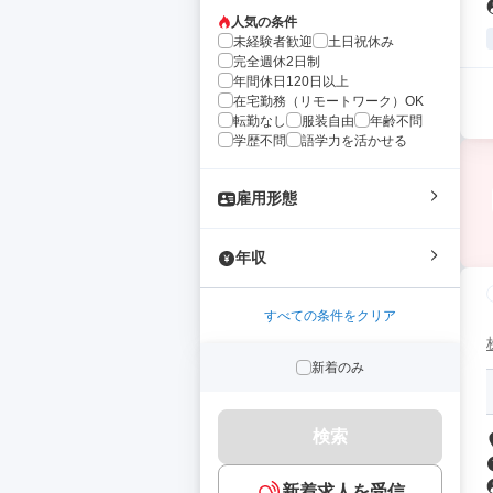
人気の条件
未経験者歓迎
土日祝休み
完全週休2日制
年間休日120日以上
在宅勤務（リモートワーク）OK
転勤なし
服装自由
年齢不問
学歴不問
語学力を活かせる
雇用形態
年収
すべての条件をクリア
新着のみ
検索
新着求人を受信