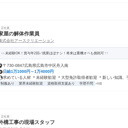
正社員
家屋の解体作業員
株式会社アースクリエーション
未経験OK！賞与年2回✅残業ほぼナシ！将来は重機オペも挑戦可
〒730-0847広島県広島市中区舟入南
日給1万1000円～1万4000円
求めている人材 ＊未経験歓迎 ＊大型免許取得者歓迎 ＊新しい知識、手順
制服あり
業界未経験歓迎
資格取得支援あり
学歴不問
+8個
正社員
外構工事の現場スタッフ