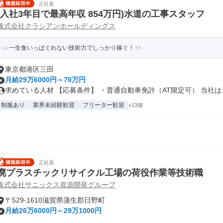
正社員
(入社3年目で最高年収 854万円)水道の工事スタッフ
株式会社クラシアンホールディングス
一生食いっぱぐれない技術力でしっかり稼ぐ！
東京都港区三田
月給29万6000円～70万円
求めている人材 【応募条件】 ・普通自動車免許（AT限定可） 当社は..
制服あり
業界未経験歓迎
フリーター歓迎
+13個
正社員
廃プラスチックリサイクル工場の荷役作業等技術職
株式会社サニックス資源開発グループ
〒529-1610滋賀県蒲生郡日野町
月給26万6000円～29万1000円