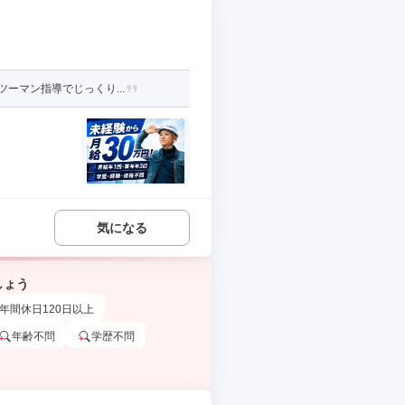
ーマン指導でじっくり...
気になる
しょう
年間休日120日以上
年齢不問
学歴不問