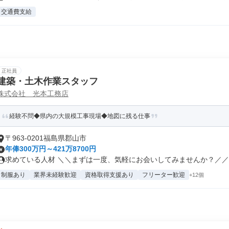
交通費支給
正社員
建築・土木作業スタッフ
株式会社 光本工務店
経験不問◆県内の大規模工事現場◆地図に残る仕事
〒963-0201福島県郡山市
年俸300万円～421万8700円
求めている人材 ＼＼まずは一度、気軽にお会いしてみませんか？／／ ◎
制服あり
業界未経験歓迎
資格取得支援あり
フリーター歓迎
+12個