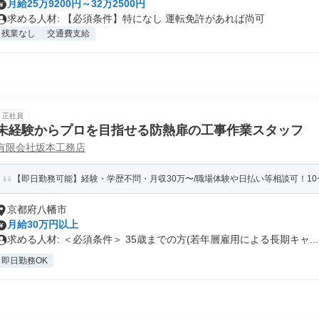
月給25万9200円～32万2500円
求める人材: 【必須条件】特になし 運転免許があれば尚可
残業なし
交通費支給
正社員
未経験からプロを目指せる防熱扉の工事作業スタッフ
有限会社坂本工務店
【即日勤務可能】経験・学歴不問・月収30万〜/職場体験や日払い等相談可！10
京都府八幡市
月給30万円以上
求める人材: ＜必須条件＞ 35歳までの方(若年層雇用による長期キャ...
即日勤務OK