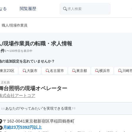
なる
閲覧履歴
求人検索
職人/現場作業員
人/現場作業員の転職・求人情報
1
件
1
〜
100
件目を表示中
地の追加設定を忘れていませんか？
東京23区
大阪市
名古屋市
東京都
横浜市
川崎
正社員
舞台照明の現場オペレーター
株式会社アートコア
あなたの“やってみたい”を実現できる環境
〒162-0041東京都新宿区早稲田鶴巻町
月給23万5392円以上