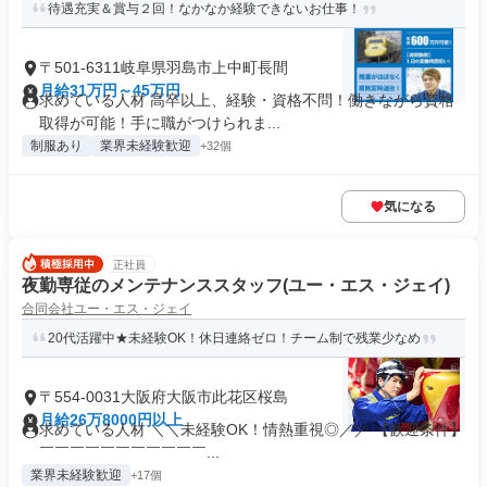
待遇充実＆賞与２回！なかなか経験できないお仕事！
〒501-6311岐阜県羽島市上中町長間
月給31万円～45万円
求めている人材 高卒以上、経験・資格不問！働きながら資格
取得が可能！手に職がつけられま...
制服あり
業界未経験歓迎
+32個
気になる
正社員
夜勤専従のメンテナンススタッフ(ユー・エス・ジェイ)
合同会社ユー・エス・ジェイ
20代活躍中★未経験OK！休日連絡ゼロ！チーム制で残業少なめ
〒554-0031大阪府大阪市此花区桜島
月給26万8000円以上
求めている人材 ＼＼未経験OK！情熱重視◎／／ 【歓迎条件】
￣￣￣￣￣￣￣￣￣￣￣...
業界未経験歓迎
+17個