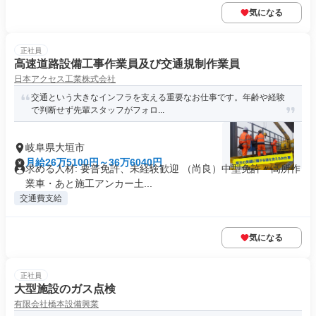
気になる
正社員
高速道路設備工事作業員及び交通規制作業員
日本アクセス工業株式会社
交通という大きなインフラを支える重要なお仕事です。年齢や経験
で判断せず先輩スタッフがフォロ...
岐阜県大垣市
月給26万5100円～36万6040円
求める人材: 要普免許、未経験歓迎 （尚良）中型免許・高所作
業車・あと施工アンカー土...
交通費支給
気になる
正社員
大型施設のガス点検
有限会社橋本設備興業