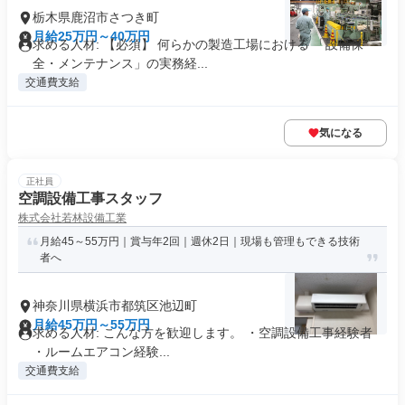
栃木県鹿沼市さつき町
月給25万円～40万円
求める人材: 【必須】 何らかの製造工場における 「設備保
全・メンテナンス」の実務経...
交通費支給
気になる
正社員
空調設備工事スタッフ
株式会社若林設備工業
月給45～55万円｜賞与年2回｜週休2日｜現場も管理もできる技術
者へ
神奈川県横浜市都筑区池辺町
月給45万円～55万円
求める人材: こんな方を歓迎します。 ・空調設備工事経験者
・ルームエアコン経験...
交通費支給