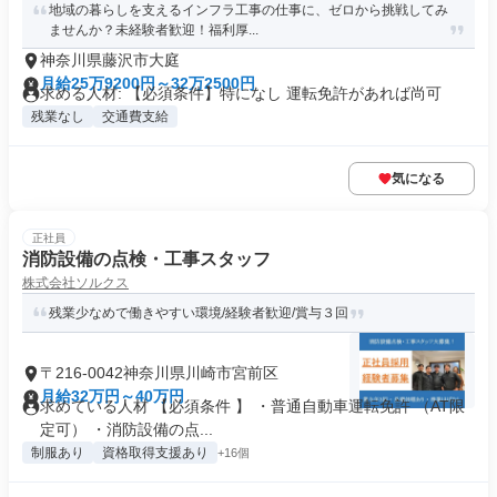
地域の暮らしを支えるインフラ工事の仕事に、ゼロから挑戦してみ
ませんか？未経験者歓迎！福利厚...
神奈川県藤沢市大庭
月給25万9200円～32万2500円
求める人材: 【必須条件】特になし 運転免許があれば尚可
残業なし
交通費支給
気になる
正社員
消防設備の点検・工事スタッフ
株式会社ソルクス
残業少なめで働きやすい環境/経験者歓迎/賞与３回
〒216-0042神奈川県川崎市宮前区
月給32万円～40万円
求めている人材 【必須条件 】 ・普通自動車運転免許 （AT限
定可） ・消防設備の点...
制服あり
資格取得支援あり
+16個