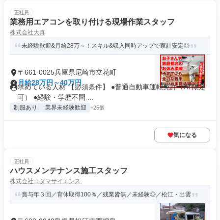
正社員
業務用エアコンを取り付ける現場作業スタッフ
株式会社大真
未経験歓迎&月給28万～！スキル&収入同時アップで家計安定◎
〒661-0025兵庫県尼崎市立花町
月給28万円～40万円
求めている人材 【必須条件】 ●普通自動車運転免許（AT限定
可） ●経験・学歴不問 ...
制服あり
業界未経験歓迎
+25個
気になる
正社員
ハウスメンテナンス施工スタッフ
株式会社コダマサイエンス
賞与年３回／育休取得100％／残業皆無／未経験◎／松江・出雲