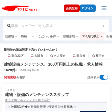
会員登録
ログイン
職種・キーワードから探す
勤務地
職種
こだわり条件
雇用形態
300万円以上
新
勤務地の追加設定を忘れていませんか？
東京23区
大阪市
名古屋市
東京都
横浜市
建築設備メンテナンス、300万円以上の転職・求人情報
1628
件
1
〜
100
件目を表示中
関連度順
新着順
詳細表示
正社員
建物・設備のメンテナンススタッフ
キスケホールディングス株式会社
神田駅2分◆自社物件管理で安定性◎土日祝休