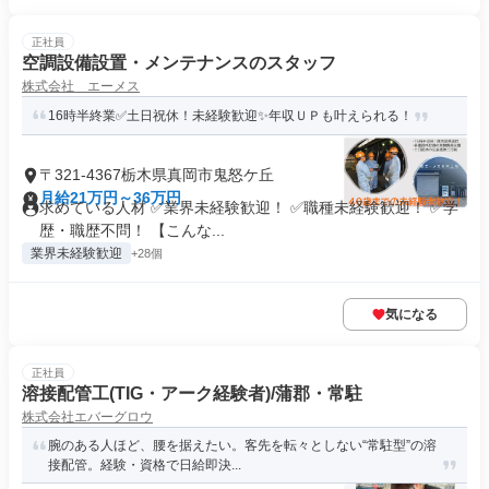
正社員
空調設備設置・メンテナンスのスタッフ
株式会社 エーメス
16時半終業✅土日祝休！未経験歓迎✨年収ＵＰも叶えられる！
〒321-4367栃木県真岡市鬼怒ケ丘
月給21万円～36万円
求めている人材 ✅業界未経験歓迎！ ✅職種未経験歓迎！ ✅学
歴・職歴不問！ 【こんな...
業界未経験歓迎
+28個
気になる
正社員
溶接配管工(TIG・アーク経験者)/蒲郡・常駐
株式会社エバーグロウ
腕のある人ほど、腰を据えたい。客先を転々としない“常駐型”の溶
接配管。経験・資格で日給即決...