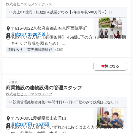
株式会社コスモメンテナンス
売上8.6億円｜転勤無＆残業少なめ【2年目年収500万円～】
〒615-0022京都府京都市右京区西院平町
月給25万3530円以上
求めている人材 【必須条件】 45歳以下の方（※若年層の長期
キャリア形成を図るため） ...
制服あり
業界未経験歓迎
+23個
気になる
正社員
商業施設の建物設備の管理スタッフ
株式会社ヒューマンウェイブ
設備管理経験者募集✅年間休日122日✅日勤のみで残業ほぼなし
〒790-0951愛媛県松山市天山
月給22万円～35万円
求めている人材 以下いずれかにあてはまる方を募集していま