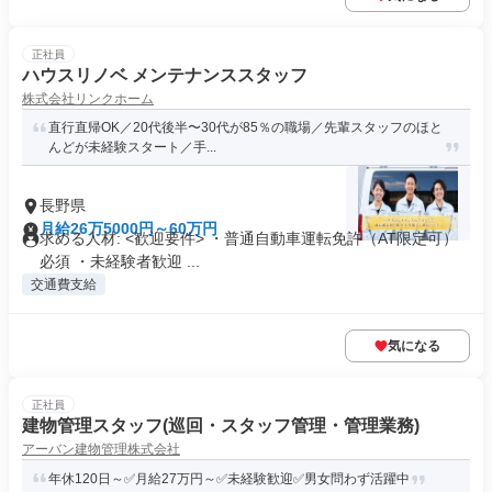
正社員
ハウスリノベ メンテナンススタッフ
株式会社リンクホーム
直行直帰OK／20代後半〜30代が85％の職場／先輩スタッフのほと
んどが未経験スタート／手...
長野県
月給26万5000円～60万円
求める人材: <歓迎要件> ・普通自動車運転免許（AT限定可）
必須 ・未経験者歓迎 ...
交通費支給
気になる
正社員
建物管理スタッフ(巡回・スタッフ管理・管理業務)
アーバン建物管理株式会社
年休120日～✅月給27万円～✅未経験歓迎✅男女問わず活躍中