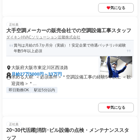
気になる
正社員
大手空調メーカーの販売会社での空調設備工事スタッフ
ダイキンHVACソリューション近畿株式会社
賞与は月給の5.7か月分（実績）！安定企業で待遇バッチリ♪※経験
年数5年以上必須
大阪府大阪市東淀川区西淡路
月給27万5000円～33万円
求める人材: ＜必須条件＞ * 空調設備工事の経験5年以上 ＜歓
迎資格＞ * ...
即日勤務OK
駅近5分以内
気になる
正社員
20~30代活躍|消防･ビル設備の点検・メンテナンススタ
ッフ