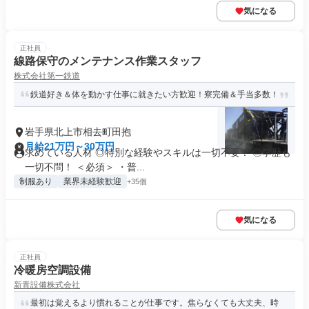
気になる
正社員
線路保守のメンテナンス作業スタッフ
株式会社第一鉄道
鉄道好き＆体を動かす仕事に就きたい方歓迎！寮完備＆手当多数！
岩手県北上市相去町田抱
月給21万円～30万円
求めている人材 ◎特別な経験やスキルは一切不要！ ◎学歴も
一切不問！ ＜必須＞ ・普...
制服あり
業界未経験歓迎
+35個
気になる
正社員
冷暖房空調設備
新青設備株式会社
最初は覚えるより慣れることが仕事です。焦らなくても大丈夫、時