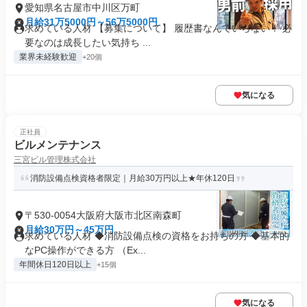
愛知県名古屋市中川区万町
月給31万5000円～56万5000円
求めている人材 【募集について】 履歴書なんていらない！ 必
要なのは成長したい気持ち ...
業界未経験歓迎
+20個
気になる
正社員
ビルメンテナンス
三宮ビル管理株式会社
消防設備点検資格者限定｜月給30万円以上★年休120日
〒530-0054大阪府大阪市北区南森町
月給30万円～45万円
求めている人材 ◆消防設備点検の資格をお持ちの方 ◆基本的
なPC操作ができる方 （Ex...
年間休日120日以上
+15個
気になる