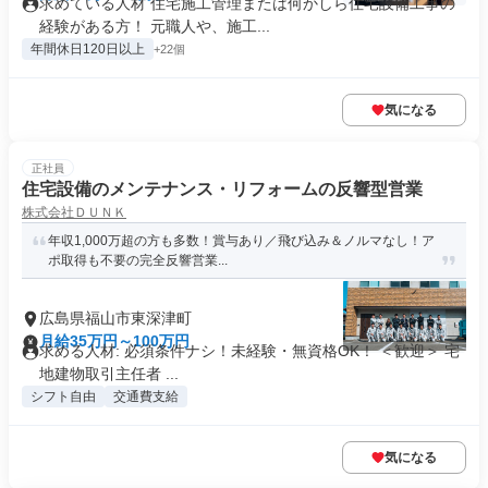
求めている人材 住宅施工管理または何かしら住宅設備工事の
経験がある方！ 元職人や、施工...
年間休日120日以上
+22個
気になる
正社員
住宅設備のメンテナンス・リフォームの反響型営業
株式会社ＤＵＮＫ
年収1,000万超の方も多数！賞与あり／飛び込み＆ノルマなし！ア
ポ取得も不要の完全反響営業...
広島県福山市東深津町
月給35万円～100万円
求める人材: 必須条件ナシ！未経験・無資格OK！ ＜歓迎＞ 宅
地建物取引主任者 ...
シフト自由
交通費支給
気になる