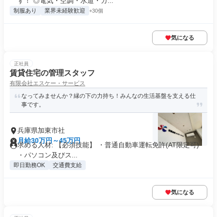
す！ ◎電気・空調・水道・ガ...
制服あり
業界未経験歓迎
+30個
気になる
正社員
賃貸住宅の管理スタッフ
有限会社エスケー・サービス
なってみませんか？縁の下の力持ち！みんなの生活基盤を支える仕
事です。
兵庫県加東市社
月給30万円～45万円
求める人材: 【必須技能】 ・普通自動車運転免許(AT限定可)
・パソコン及びス...
即日勤務OK
交通費支給
気になる