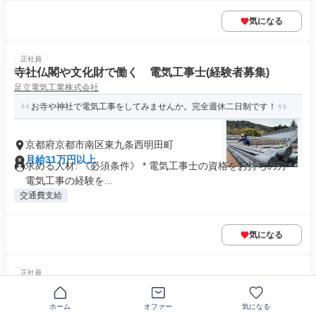
気になる
正社員
寺社仏閣や文化財で働く 電気工事士(経験者募集)
足立電気工業株式会社
お寺や神社で電気工事をしてみませんか。完全週休二日制です！
京都府京都市南区東九条西明田町
月給31万円以上
求める人材: 《必須条件》 * 電気工事士の資格をお持ちの方 *
電気工事の経験を...
交通費支給
気になる
正社員
エレベーターのメンテナンススタッフ
新東施設株式会社
ホーム
オファー
気になる