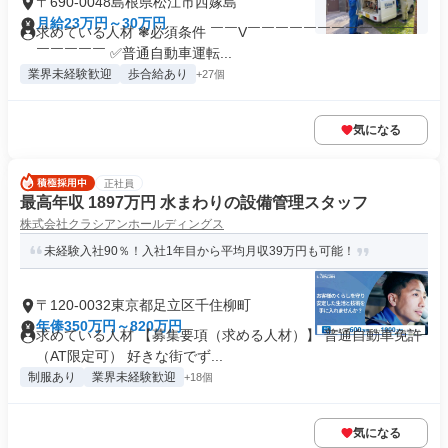
〒690-0048島根県松江市西嫁島
月給23万円～30万円
求めている人材 ❃必須条件 ￣￣V￣￣￣￣￣￣￣￣￣￣￣￣
￣￣￣￣￣ ✅普通自動車運転...
業界未経験歓迎
歩合給あり
+27個
気になる
正社員
最高年収 1897万円 水まわりの設備管理スタッフ
株式会社クラシアンホールディングス
未経験入社90％！入社1年目から平均月収39万円も可能！
〒120-0032東京都足立区千住柳町
年俸350万円～820万円
求めている人材 【募集要項（求める人材）】 普通自動車免許
（AT限定可） 好きな街でず...
制服あり
業界未経験歓迎
+18個
気になる