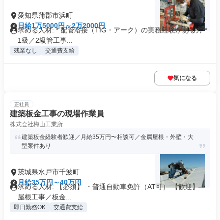
愛知県蒲郡市浜町
日給1万5000円～2万2000円
求める人材: * 配管溶接（TIG・アーク）の実務経験がある方 *
1級／2級管工事...
残業なし
交通費支給
気になる
正社員
建築板金工事の現場作業員
株式会社梅山工業所
建築板金経験者歓迎／月給35万円〜相談可／金属屋根・外壁・大
型案件あり
茨城県水戸市千波町
月給35万円～40万円
求める人材: 【必須】 ・普通自動車免許（AT可） 【歓迎】 ・
屋根工事／板金...
即日勤務OK
交通費支給