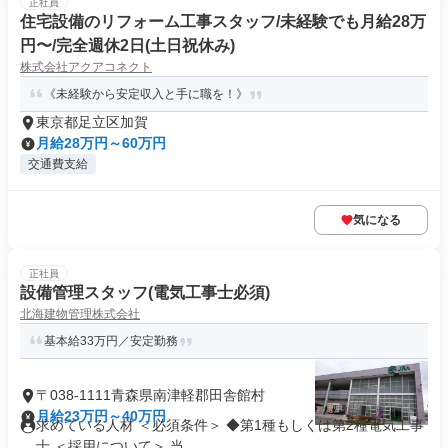
正社員
住宅設備のリフォーム工事スタッフ/未経験でも月給28万
円〜/完全週休2日(土日祝休み)
株式会社アクアコネクト
《未経験から安定収入と手に職を！》
東京都足立区加賀
月給28万円～60万円
交通費支給
気になる
正社員
設備管理スタッフ(電気工事士必須)
北海建物管理株式会社
基本給33万円／安定勤務
〒038-1111青森県南津軽郡田舎館村
月給23万円～40万円
求めている人材 ＜必須条件＞ ◆第1種もしくは第2種電気工事
士 ＜採用について＞ 当...