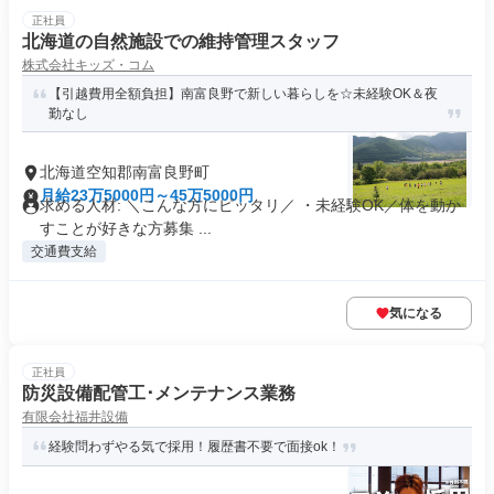
正社員
北海道の自然施設での維持管理スタッフ
株式会社キッズ・コム
【引越費用全額負担】南富良野で新しい暮らしを☆未経験OK＆夜
勤なし
北海道空知郡南富良野町
月給23万5000円～45万5000円
求める人材: ＼こんな方にピッタリ／ ・未経験OK／体を動か
すことが好きな方募集 ...
交通費支給
気になる
正社員
防災設備配管工･メンテナンス業務
有限会社福井設備
経験問わずやる気で採用！履歴書不要で面接ok！