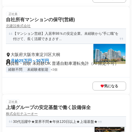
正社員
自社所有マンションの保守(営繕)
北建設株式会社
【マンション営繕】入居率98％の安定企業。未経験から“手に職”を
付けて、長く活躍できまさす...
大阪府大阪市東淀川区大桐
月給25万円～30万円
資格・経験 未経験OK 普通自動車運転免許（AT限定不可）
経験不問
未経験者歓迎
+3個
気になる
正社員
上場グループの安定基盤で働く設備保全
株式会社チユーオー
30代活躍中★業界不問★年休120日以上★上場基盤★