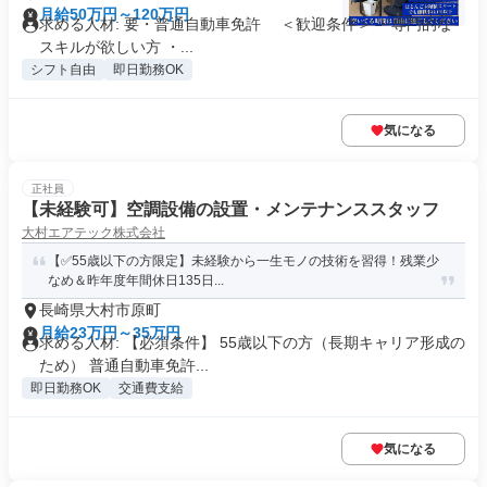
月給50万円～120万円
求める人材: 要・普通自動車免許 ＜歓迎条件＞ ・専門的な
スキルが欲しい方 ・...
シフト自由
即日勤務OK
気になる
正社員
【未経験可】空調設備の設置・メンテナンススタッフ
大村エアテック株式会社
【✅55歳以下の方限定】未経験から一生モノの技術を習得！残業少
なめ＆昨年度年間休日135日...
長崎県大村市原町
月給23万円～35万円
求める人材: 【必須条件】 55歳以下の方（長期キャリア形成の
ため） 普通自動車免許...
即日勤務OK
交通費支給
気になる