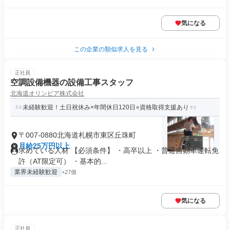
気になる
この企業の類似求人を見る
正社員
空調設備機器の設備工事スタッフ
北海道オリンピア株式会社
未経験歓迎！土日祝休み×年間休日120日⭐️資格取得支援あり
〒007-0880北海道札幌市東区丘珠町
月給25万円以上
求めている人材 【必須条件】 ・高卒以上 ・普通自動車運転免
許（AT限定可） ・基本的...
業界未経験歓迎
+27個
気になる
正社員