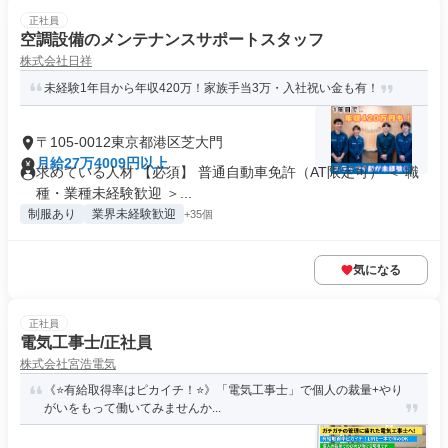
正社員
空調設備のメンテナンスサポートスタッフ
株式会社日祥
未経験1年目から年収420万！家族手当3万・入社祝い金も有！
〒105-0012東京都港区芝大門
月給27万4009円以上
求めている人材 【必須】 普通自動車免許（AT限定可） ＜ 職
種・業種未経験歓迎 ＞...
制服あり
業界未経験歓迎
+35個
気になる
正社員
電気工事士/正社員
株式会社宮浩電気
《⭐有給取得率はピカイチ！⭐》「電気工事士」で個人の裁量+やり
がいをもって働いてみませんか...