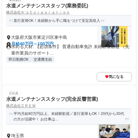
水道メンテナンススタッフ(業務委託)
株式会社Ｋ’ｓＣｏｒｐｏｒａｔｉｏｎ
直行直帰OK！未経験から手に職をつけて安定高収入
大阪府大阪市東淀川区東中島
月給40万円～100万円
求める人材: 【必須条件】 普通自動車免許 未経験者歓迎 （先
輩作業員のサポート...
即日勤務OK
交通費支給
気になる
正社員
水道メンテナンススタッフ(完全反響営業)
株式会社ＣＲＥＷ
平均月給80万円以上、未経験歓迎／直行直帰もOK！20代から30代
の方が活躍中！ お仕事は...
埼玉県