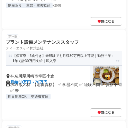
制服あり
主婦・主夫歓迎
+20個
気になる
正社員
プラント設備メンテナンススタッフ
ティーエスケイ株式会社
【個室寮・3食付き】未経験でも月収30万円以上可能｜勤務半年＋
1年で計30万円支給｜即入寮...
神奈川県川崎市幸区小倉
月給30万円～70万円
求める人材: 【応募資格】 ✅ 学歴不問 ✅ 経験不問 ✅ 資格不問
✅ 未...
即日勤務OK
交通費支給
気になる
業務委託