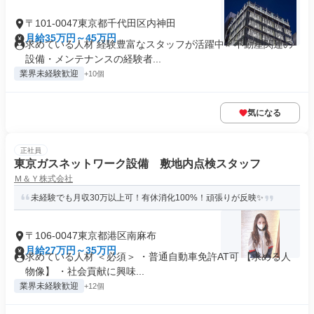
〒101-0047東京都千代田区内神田
月給35万円～45万円
求めている人材 経験豊富なスタッフが活躍中⭐️ 不動産関連の
設備・メンテナンスの経験者...
業界未経験歓迎
+10個
気になる
正社員
東京ガスネットワーク設備 敷地内点検スタッフ
Ｍ＆Ｙ株式会社
未経験でも月収30万以上可！有休消化100%！頑張りが反映✨
〒106-0047東京都港区南麻布
月給27万円～35万円
求めている人材 ＜必須＞ ・普通自動車免許AT可 【求める人
物像】 ・社会貢献に興味...
業界未経験歓迎
+12個