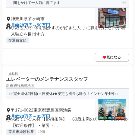
間をかけて一人前に育てます
神奈川県茅ヶ崎市
月給28万円～50万円
求める人材: 体を動かすのが好きな人 手に職を付けたい方 将
来独立を目指す方
交通費支給
気になる
正社員
エレベーターのメンテナンススタッフ
新東施設株式会社
完全週休2日制(土日祝休)★安定も成長も叶う！インセン年4回
〒171-0022東京都豊島区南池袋
月給20万円～45万円
求めている人材 【必須条件】 ・60歳未満の方／定年制のため
【歓迎条件】 ・業界・...
業界未経験歓迎
+19個