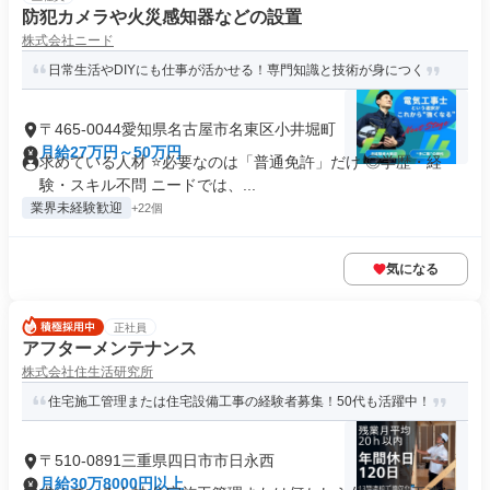
防犯カメラや火災感知器などの設置
株式会社ニード
日常生活やDIYにも仕事が活かせる！専門知識と技術が身につく
〒465-0044愛知県名古屋市名東区小井堀町
月給27万円～50万円
求めている人材 ⭐必要なのは「普通免許」だけ ◎学歴・経
験・スキル不問 ニードでは、...
業界未経験歓迎
+22個
気になる
正社員
アフターメンテナンス
株式会社住生活研究所
住宅施工管理または住宅設備工事の経験者募集！50代も活躍中！
〒510-0891三重県四日市市日永西
月給30万8000円以上