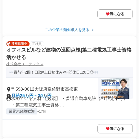
気になる
この企業の類似求人を見る
正社員
オフィスビルなど建物の巡回点検|第二種電気工事士資格
活かせる
株式会社ユニテックス
賞与年2回！日勤×土日祝休み×年間休日120日◎
〒598-0012大阪府泉佐野市高松東
月給25万円～30万円
求めている人材 【必須】 ・普通自動車免許（AT限定不可）
・第二種電気工事士資格 ...
業界未経験歓迎
+17個
気になる