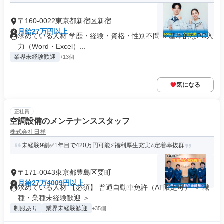
〒160-0022東京都新宿区新宿
月給27万円以上
求めている人材 学歴・経験・資格・性別不問 ※基本的なPC入
力（Word・Excel）...
業界未経験歓迎
+13個
気になる
正社員
空調設備のメンテナンススタッフ
株式会社日祥
未経験9割✅1年目で420万円可能⚡福利厚生充実⭐定着率抜群
〒171-0043東京都豊島区要町
月給27万4009円以上
求めている人材 【必須】 普通自動車免許（AT限定可） ＜ 職
種・業種未経験歓迎 ＞...
制服あり
業界未経験歓迎
+35個