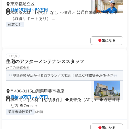
東京都足立区
月給25万円～50万円
求める人材: 【必須】 なし ＜優遇＞ 普通自動車第一種免許
（取得サポートあり） ...
残業なし
気になる
正社員
住宅のアフターメンテナンススタッフ
たてみ株式会社
現場経験が活かせる◎ブランク大歓迎！簡単な補修等をお任せ◎
〒400-0115山梨県甲斐市篠原
月給30万円～43万円
求めている人材 【必須条件】 ◆要普免（AT可） ◆通勤可能
な方 ※On-site ...
業界未経験歓迎
+34個
気になる