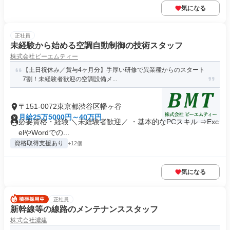
気になる
正社員
未経験から始める空調自動制御の技術スタッフ
株式会社ビーエムティー
【土日祝休み／賞与4ヶ月分】手厚い研修で異業種からのスタート
7割！未経験者歓迎の空調設備メ...
〒151-0072東京都渋谷区幡ヶ谷
月給25万5000円～40万円
必要資格・経験 ＼未経験者歓迎／ ・基本的なPCスキル ⇒Exc
elやWordでの...
資格取得支援あり
+12個
気になる
正社員
新幹線等の線路のメンテナンススタッフ
株式会社濃建