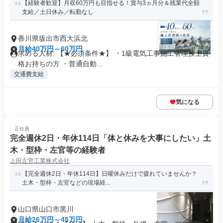
【経験者歓迎】月収60万円も目指せる！賞与3ヵ月分＆残業代全額
支給／土日休み／転勤なし
香川県坂出市西大浜北
月給40万円～60万円
求める人材: 【★必須条件★】 ・1級電気工事施工管理技士資
格お持ちの方 ・普通自動...
交通費支給
気になる
正社員
完全週休2日・年休114日「体と休みを大事にしたい」土
木・型枠・左官等の経験者
上田左官工業株式会社
【完全週休2日・年休114日】日曜休みだけで疲れていませんか？
土木・型枠・左官などの現場経...
山口県山口市黒川
月給26万円～45万円