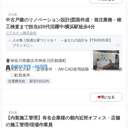
正社員
中古戸建のリノベーション設計(図面作成・発注業務・竣
工検査まで担当)/20代活躍中/横浜駅徒歩4分
リアルティ株式会社
人が集う快適な家づくりを！ ～あなたの設計を【TSUDOUIE】
ブランドに～
神奈川県横浜市神奈川区鶴屋町
月給35万円～50万円
求める人材: 〇必須条件 ・JW-CAD使用経験 ・設計の実務経験
〇歓迎条件...
交通費支給
駅近5分以内
気になる
正社員
【内装施工管理】有名企業様の都内近郊オフィス・店舗
の施工管理/現場作業員