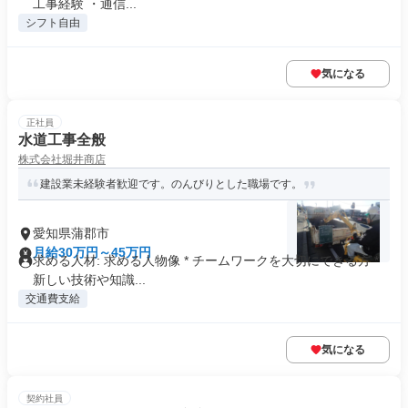
工事経験 ・通信...
シフト自由
気になる
正社員
水道工事全般
株式会社堀井商店
建設業未経験者歓迎です。のんびりとした職場です。
愛知県蒲郡市
月給30万円～45万円
求める人材: 求める人物像 * チームワークを大切にできる方 *
新しい技術や知識...
交通費支給
気になる
契約社員