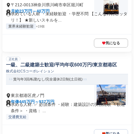
〒212-0013神奈川県川崎市幸区堀川町
月給23万円～40万円
求めている人材 ・未経験歓迎 ・学歴不問 【こんな方にピッタ
リ！】 ★新しいスキルを...
業界未経験歓迎
+19個
気になる
正社員
一級、二級建築士歓迎/平均年収600万円/東京都港区
株式会社CSコーポレイション
賞与年3回/転勤なし/完全週休2日制(土日祝)
東京都港区虎ノ門
年俸445万円～937万円
求める人材: ✅ 必須条件 ・経験：建築設計の実務経験 ＜歓迎
条件＞ ・資格： ...
交通費支給
気になる