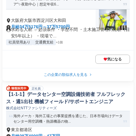
ア"✨夜勤中心｜想定年収6...
大阪府大阪市西淀川区大和田
月給34万5176円～37万5700円
求める人材: ✅必須条件 ・学歴不問 ・土木施工管理の経験（目
安5年以上） ・現場で...
社員登用あり
交通費支給
+1個
気になる
この企業の類似求人を見る
正社員
【1-1-1】データセンター空調設備技術者 フルフレック
ス・週1出社 機械フィールド/サポートエンジニア
株式会社NTTファシリティーズ
海外メーカ・海外工場との事業提携を通じた、日本市場向けデータ
センター用空調機・熱源機器の物...
東京都港区