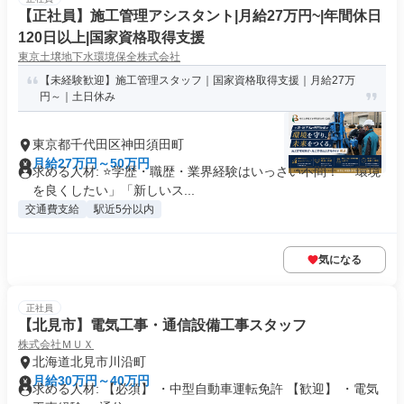
【正社員】施工管理アシスタント|月給27万円~|年間休日
120日以上|国家資格取得支援
東京土壌地下水環境保全株式会社
【未経験歓迎】施工管理スタッフ｜国家資格取得支援｜月給27万
円～｜土日休み
東京都千代田区神田須田町
月給27万円～50万円
求める人材: ⭐学歴・職歴・業界経験はいっさい不問！ 「環境
を良くしたい」「新しいス...
交通費支給
駅近5分以内
気になる
正社員
【北見市】電気工事・通信設備工事スタッフ
株式会社ＭＵＸ
北海道北見市川沿町
月給30万円～40万円
求める人材: 【必須】 ・中型自動車運転免許 【歓迎】 ・電気