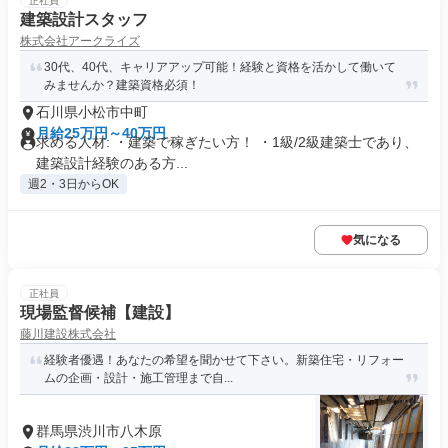
正社員
建築設計スタッフ
株式会社アークライズ
30代、40代、キャリアアップ可能！経験と資格を活かして働いて
みませんか？建築資格必須！
石川県小松市中町
月給25万円～40万円
求める人材: ・建築で稼ぎたい方！ ・1級/2級建築士であり、
建築設計経験のある方...
週2・3日からOK
気になる
正社員
現場監督候補【建設】
藤川建設株式会社
経験者優遇！あなたの希望を聞かせて下さい。新築住宅・リフォー
ムの企画・設計・施工管理まで自...
群馬県渋川市八木原