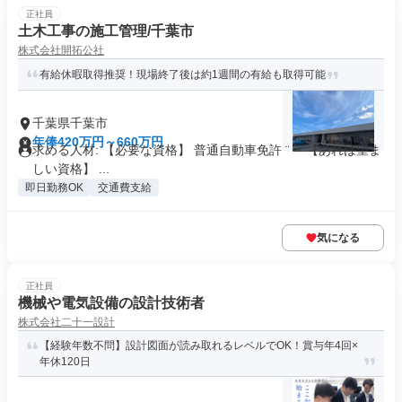
正社員
土木工事の施工管理/千葉市
株式会社開拓公社
有給休暇取得推奨！現場終了後は約1週間の有給も取得可能
千葉県千葉市
年俸420万円～660万円
求める人材: 【必要な資格】 普通自動車免許 ¨ 【あれば望ま
しい資格】 ...
即日勤務OK
交通費支給
気になる
正社員
機械や電気設備の設計技術者
株式会社二十一設計
【経験年数不問】設計図面が読み取れるレベルでOK！賞与年4回×
年休120日