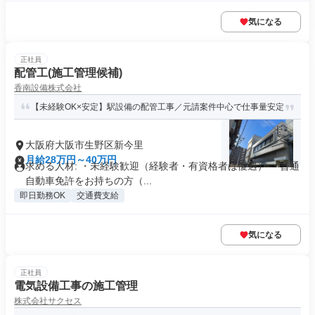
気になる
正社員
配管工(施工管理候補)
香南設備株式会社
【未経験OK×安定】駅設備の配管工事／元請案件中心で仕事量安定
大阪府大阪市生野区新今里
月給28万円～40万円
求める人材: ・未経験歓迎（経験者・有資格者は優遇） ・普通
自動車免許をお持ちの方（...
即日勤務OK
交通費支給
気になる
正社員
電気設備工事の施工管理
株式会社サクセス