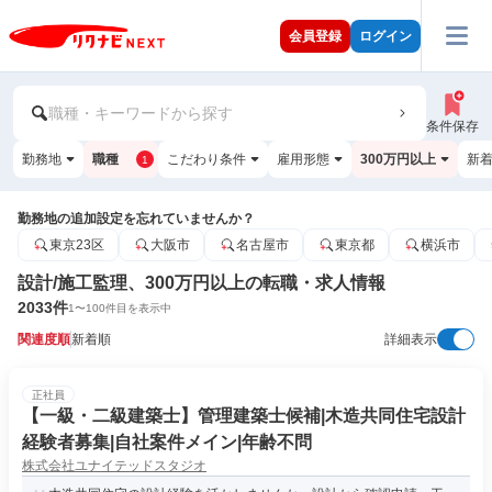
会員登録
ログイン
職種・キーワードから探す
条件保存
勤務地
職種
こだわり条件
雇用形態
300万円以上
新
1
勤務地の追加設定を忘れていませんか？
東京23区
大阪市
名古屋市
東京都
横浜市
設計/施工監理、300万円以上の転職・求人情報
2033
件
1
〜
100
件目を表示中
関連度順
新着順
詳細表示
正社員
【一級・二級建築士】管理建築士候補|木造共同住宅設計
経験者募集|自社案件メイン|年齢不問
株式会社ユナイテッドスタジオ