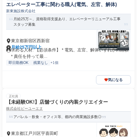
エレベーター工事に関わる職人(電気、左官、解体)
新東施設株式会社
月給25万～、資格取得支援あり、エレベーターリニューアル工事
スタッフ募集
東京都新宿区西新宿
月給25万円以上
求める人材: 【必須条件】 * 電気、左官、解体いずれかの経験
* 責任を持って最...
即日勤務OK
残業なし
+1個
気になる
正社員
【未経験OK!】店舗づくりの内装クリエイター
株式会社ビーユーエヌ
アパレル・飲食・オフィス等、都内の商業施設多数◎
東京都江戸川区宇喜田町