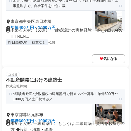
木造共同住宅の設計経験を活かしませんか。設計から確認申請・工
事監理まで、自社案件を中心に裁...
東京都中央区東日本橋
年俸400万円～1000万円
求める人材: 【必須】 ・建築設計の実務経験 ・Jw_cad / ARC
HITREN...
即日勤務OK
残業なし
+1個
気になる
正社員
不動産開発における建築士
株式会社翔栄
<経験者歓迎>少数精鋭の建築部門で新メンバー募集！年俸600万〜
1000万円／土日祝休み／...
東京都港区元麻布
年俸600万円～1000万円
求める人材: 一級建築士、もしくは 二級建築士資格をお持ちの
方 ◆設計・積算・現場...