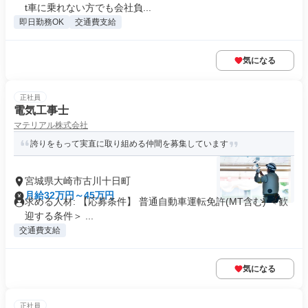
t車に乗れない方でも会社負...
即日勤務OK
交通費支給
気になる
正社員
電気工事士
マテリアル株式会社
誇りをもって実直に取り組める仲間を募集しています
宮城県大崎市古川十日町
月給32万円～45万円
求める人材: 【応募条件】 普通自動車運転免許(MT含む) ＜歓
迎する条件＞ ...
交通費支給
気になる
正社員