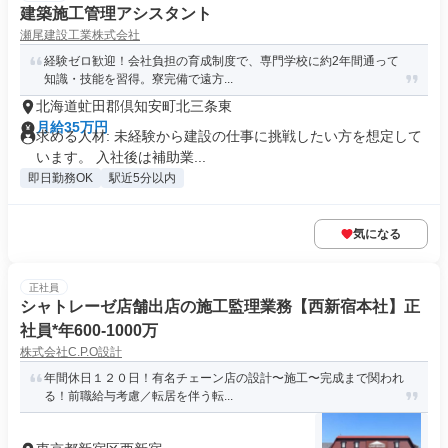
建築施工管理アシスタント
瀬尾建設工業株式会社
経験ゼロ歓迎！会社負担の育成制度で、専門学校に約2年間通って
知識・技能を習得。寮完備で遠方...
北海道虻田郡倶知安町北三条東
月給35万円
求める人材: 未経験から建設の仕事に挑戦したい方を想定して
います。 入社後は補助業...
即日勤務OK
駅近5分以内
気になる
正社員
シャトレーゼ店舗出店の施工監理業務【西新宿本社】正
社員*年600-1000万
株式会社C.P.O設計
年間休日１２０日！有名チェーン店の設計〜施工〜完成まで関われ
る！前職給与考慮／転居を伴う転...