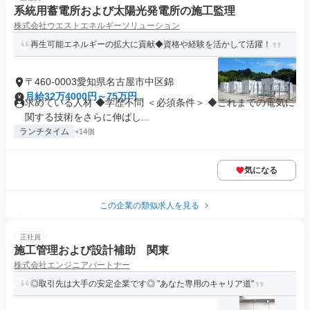
系統用蓄電所および太陽光発電所の施工監理
株式会社ウエストエネルギーソリューション
再生可能エネルギーの拡大に貢献◆資格や経験を活かして活躍！
〒460-0003愛知県名古屋市中区錦
月給32万4000円～75万円
求めている人材 ◆学歴不問 ＜必須条件＞ ◆これまでの電気に
関する技術をさらに伸ばし...
ランチタイム
+14個
気になる
この企業の類似求人を見る
正社員
施工管理および設計補助 関東
株式会社エンジニアパートナー
◎取引先は大手の安定企業です◎ "あなた専用のキャリア道"