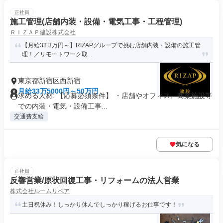
正社員
施工管理(店舗内装・設備・電気工事・工程管理)
ＲＩＺＡＰ建設株式会社
【月給33.3万円～】RIZAPグループで挑む店舗内装・設備の施工管
理！／リモートワーク取...
東京都新宿区西新宿
月給33万5000円～50万円
求める人材: 【応募必須条件】 ・店舗やオフィス、商業施設等
での内装・電気・設備工事...
交通費支給
気になる
正社員
反響営業/原状回復工事・リフォームの法人営業
株式会社ルームリペア
土日祝休み！しっかり休んでしっかり稼げるお仕事です！