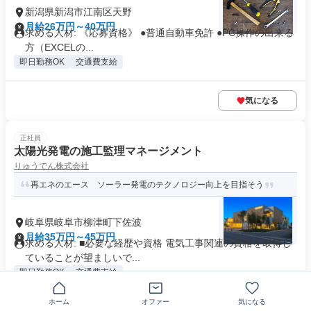
新潟県新潟市江南区天野
月給26万円～40万円
求める人材: 《応募資格》 ●普通自動車免許 ●PC操作の出来る
方（EXCELの...
即日勤務OK
交通費支給
気になる
正社員
太陽光発電の施工監理マネージメント
りゅうでん株式会社
再エネのエース ソーラー発電のテクノロジー向上を目指そう
岐阜県岐阜市柳津町下佐波
月給35万円～45万円
求める人材: ■必要な経歴や資格 電気工事関連の資格を取得し
ていることが望ましいで...
即日勤務OK
交通費支給
ホーム
オファー
気になる