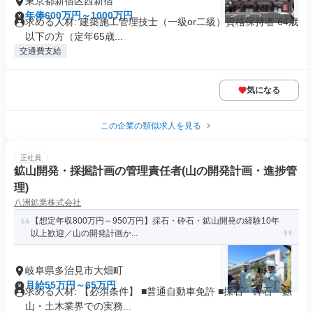
東京都新宿区西新宿
年俸600万円～1000万円
求める人材: 建築施工管理技士（一級or二級）資格保持者 64歳
以下の方（定年65歳...
交通費支給
気になる
この企業の類似求人を見る
正社員
鉱山開発・採掘計画の管理責任者(山の開発計画・進捗管
理)
八洲鉱業株式会社
【想定年収800万円～950万円】採石・砕石・鉱山開発の経験10年
以上歓迎／山の開発計画か...
岐阜県多治見市大畑町
月給55万円～65万円
求める人材: 【必須条件】 ■普通自動車免許 ■採石・砕石・鉱
山・土木業界での実務...