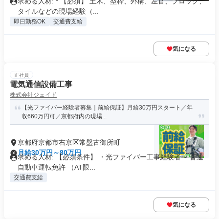
求める人材: * 【必須】 土木、型枠、外構、左官、ブロック、
タイルなどの現場経験（...
即日勤務OK
交通費支給
気になる
正社員
電気通信設備工事
株式会社ジェイド
【光ファイバー経験者募集｜前給保証】月給30万円スタート／年
収660万円可／京都府内の現場...
京都府京都市右京区常盤古御所町
月給30万円～80万円
求める人材: 【必須条件】 ・光ファイバー工事経験者 ・普通
自動車運転免許 （AT限...
交通費支給
気になる