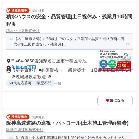
契約社員
積水ハウスの安全・品質管理|土日祝休み・残業月10時間
程度
積水ハウス株式会社
【名古屋市近郊】✅65歳までのスタッフ活躍✅品質の最終判断に専
念✅施工図作成なし・残業月1...
〒464-0850愛知県名古屋市千種区今池
年俸480万円
【応募資格】 ■必須資格 ・一級建築士 ・1級建築施工管理技士
※現場経験者歓迎 ※...
60代も応募可
学歴不問
+7個
気になる
契約社員
阪神高速道路の巡視・パトロール(土木施工管理経験者)
阪神高速技術株式会社
【✅必須：土木施工管理経験5年】"50代から始めるセカンドキャリ