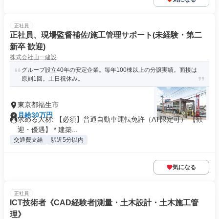
正社員
正社員、現場監督補佐/施工管理サポート(未経験・第二
新卒 歓迎)
株式会社山一建設
グループ設立40年の安定企業。毎年100棟以上の分譲実績。面接は
原則1回。土日祝休み。
東京都福生市
月給30万円
求める人材: 【必須】普通自動車運転免許（AT限定可） 【歓
迎・優遇】 * 建築...
交通費支給
駅近5分以内
気になる
正社員
ICT技術者《CAD経験者|測量・土木設計・土木施工管
理》