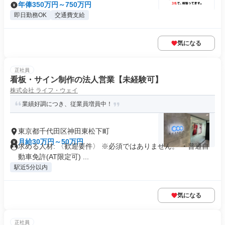
年俸350万円～750万円
即日勤務OK
交通費支給
気になる
正社員
看板・サイン制作の法人営業【未経験可】
株式会社 ライフ・ウェイ
業績好調につき、従業員増員中！
東京都千代田区神田東松下町
月給30万円～50万円
求める人材: 〈歓迎要件〉 ※必須ではありません。 ・普通自
動車免許(AT限定可) ...
駅近5分以内
気になる
正社員