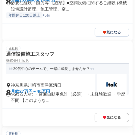
月給29万4000円～47万円
必要な経験・能力等 【必須】■空調設備に関するご経験 (機械
設備設計監理、施工管理、空...
年間休日120日以上
+5個
気になる
正社員
通信設備施工スタッフ
株式会社I to K
20代中心のチームで、一緒に成長しませんか？
神奈川県川崎市高津区溝口
月給27万円～40万円
求める人材: ・普通自動車免許（必須） ・未経験歓迎 ・学歴
不問 【このような...
気になる
正社員