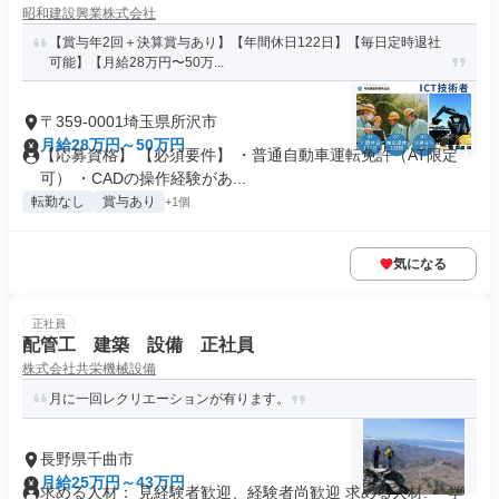
昭和建設興業株式会社
【賞与年2回＋決算賞与あり】【年間休日122日】【毎日定時退社
可能】【月給28万円〜50万...
〒359-0001埼玉県所沢市
月給28万円～50万円
【応募資格】 【必須要件】 ・普通自動車運転免許（AT限定
可） ・CADの操作経験があ...
転勤なし
賞与あり
+1個
気になる
正社員
配管工 建築 設備 正社員
株式会社共栄機械設備
月に一回レクリエーションが有ります。
長野県千曲市
月給25万円～43万円
求める人材： 見経験者歓迎、経験者尚歓迎 求める人材: 「学