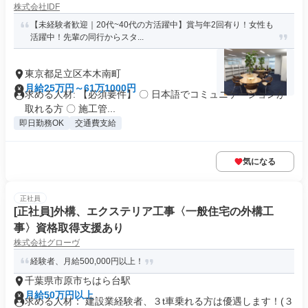
株式会社IDF
【未経験者歓迎｜20代~40代の方活躍中】賞与年2回有り！女性も
活躍中！先輩の同行からスタ...
東京都足立区本木南町
月給25万円～61万1000円
求める人材: 【必須要件】 〇 日本語でコミュニケーションが
取れる方 〇 施工管...
即日勤務OK
交通費支給
気になる
正社員
[正社員]外構、エクステリア工事〈一般住宅の外構工
事〉資格取得支援あり
株式会社グローヴ
経験者、月給500,000円以上！
千葉県市原市ちはら台駅
月給50万円以上
求める人材： 建設業経験者、３t車乗れる方は優遇します！(３