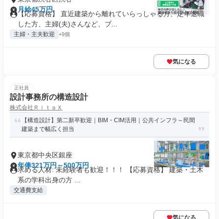
月給45万円
【応募資格】 直近建築から離れていらっしゃる方、定年退職
した方、主婦(夫)さんなど、ブ...
主婦・主夫歓迎
+9個
気になる
正社員
設計事務所の構造設計
株式会社ＲｉｔａＸ
【構造設計】第二新卒歓迎｜BIM・CIM活用｜公共インフラ～民間
建築まで幅広く担当
東京都中央区銀座
年俸321万円～500万円
求める人材: 未経験者も歓迎！！！ 【応募資格】 建築・土木
系の学科出身の方 ...
交通費支給
気になる