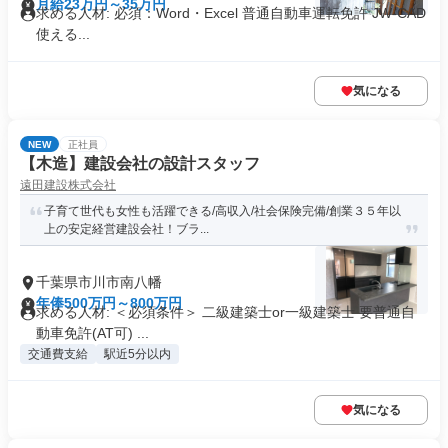
月給23万円～35万円
求める人材: 必須：Word・Excel 普通自動車運転免許 JW-CAD
使える...
気になる
NEW
正社員
【木造】建設会社の設計スタッフ
遠田建設株式会社
子育て世代も女性も活躍できる/高収入/社会保険完備/創業３５年以
上の安定経営建設会社！ブラ...
千葉県市川市南八幡
年俸500万円～800万円
求める人材: ＜必須条件＞ 二級建築士or一級建築士 要普通自
動車免許(AT可) ...
交通費支給
駅近5分以内
気になる