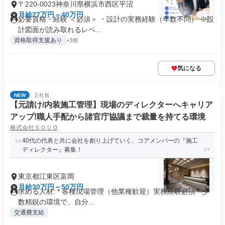
〒220-0023神奈川県横浜市西区平沼
月給27万円～40万円
必要資格・経験 ＜必須＞ ・設計の実務経験（年数不問） ※設
計図面が読み取れるレベ...
資格取得支援あり
+3個
気になる
NEW
正社員
【元請け/内装施工管理】現場のディレクターへキャリア
アップ!職人手配から諸官庁協議まで裁量を持てる環境
株式会社ＳＯＵＱ
40代の代表と共に会社を創り上げていく、コアメンバーの『施工
ディレクター』募集！
東京都江東区富岡
月給30万円～50万円
求める人材: * 各種現場管理（他業種歓迎）実務経験必須 * 少
数精鋭の環境で、自分...
交通費支給