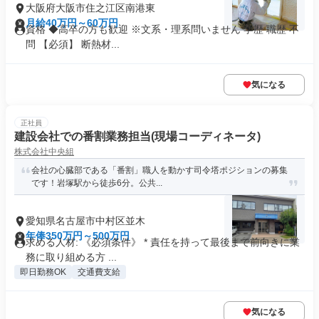
大阪府大阪市住之江区南港東
月給40万円～60万円
資格 ◆高卒の方も歓迎 ※文系・理系問いません 学歴 職歴 不
問 【必須】 断熱材...
気になる
正社員
建設会社での番割業務担当(現場コーディネータ)
株式会社中央組
会社の心臓部である「番割」職人を動かす司令塔ポジションの募集
です！岩塚駅から徒歩6分。公共...
愛知県名古屋市中村区並木
年俸350万円～500万円
求める人材: 《必須条件》 * 責任を持って最後まで前向きに業
務に取り組める方 ...
即日勤務OK
交通費支給
気になる