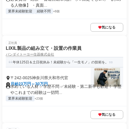
る人物像】 ・真面...
業界未経験歓迎
経験不問
+8個
気になる
正社員
LIXIL製品の組み立て・設置の作業員
バンダイトーヨー住器株式会社
年休125日＆土日祝休み！未経験から「一生モノ」の技術を。
〒242-0025神奈川県大和市代官
月給23万円～30万円
求めている人材 ✅学歴不問 ✅未経験・第二新卒も歓迎！ 学歴
やこれまでの経験は一切問...
業界未経験歓迎
+23個
気になる