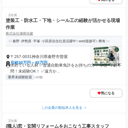
正社員
塗装工・防水工・下地・シール工の経験が活かせる現場
作業
株式会社湘南住建
秦野･伊勢原･平塚･小田原在住社員活躍中✨web面接可✨寮有
〒257-0031神奈川県秦野市曽屋
月給30万円～45万円
求めている人材 ✅普通自動車免許をお持ちの方 ✅学歴･年齢不
問！未経験OK！ ✅遠方か...
業界未経験歓迎
+10個
気になる
この企業の類似求人を見る
正社員
(職人)窓・玄関リフォームをおこなう工事スタッフ