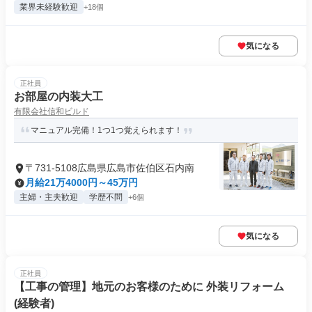
業界未経験歓迎
+18個
気になる
正社員
お部屋の内装大工
有限会社信和ビルド
マニュアル完備！1つ1つ覚えられます！
〒731-5108広島県広島市佐伯区石内南
月給21万4000円～45万円
主婦・主夫歓迎
学歴不問
+6個
気になる
正社員
【工事の管理】地元のお客様のために 外装リフォーム
(経験者)