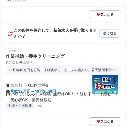
気になる
この条件を保存して、新着求人を受け取りませ
受け取る
んか？
正社員
作業補助・養生クリーニング
株式会社井上技研
月給40万円も可能！未経験から一生モノの職人へ。若手活躍中◎
東京都千代田区大手町
月給32万円～40万2000円
求めている人材 未経験･無資格OK！ ＊経験不問／未経験OK・
初心者OK・無資格歓迎...
主婦・主夫歓迎
+20個
気になる