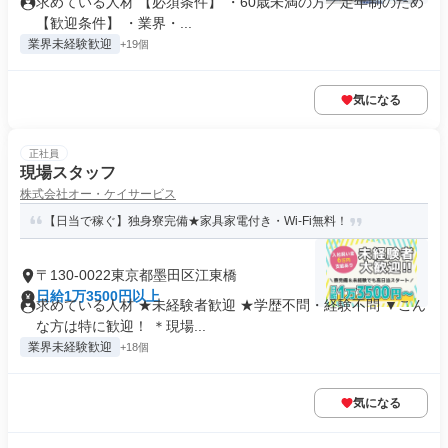
求めている人材 【必須条件】 ・60歳未満の方／定年制のため
【歓迎条件】 ・業界・...
業界未経験歓迎
+19個
気になる
正社員
現場スタッフ
株式会社オー・ケイサービス
【日当で稼ぐ】独身寮完備★家具家電付き・Wi-Fi無料！
〒130-0022東京都墨田区江東橋
日給1万3500円以上
求めている人材 ★未経験者歓迎 ★学歴不問・経験不問 ▼こん
な方は特に歓迎！ ＊現場...
業界未経験歓迎
+18個
気になる