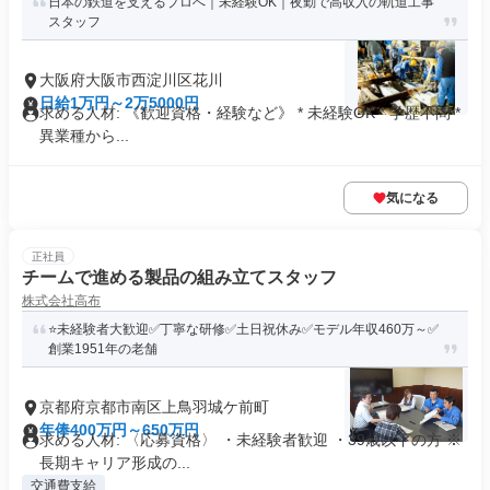
日本の鉄道を支えるプロへ｜未経験OK｜夜勤で高収入の軌道工事
スタッフ
大阪府大阪市西淀川区花川
日給1万円～2万5000円
求める人材: 《歓迎資格・経験など》 * 未経験OK * 学歴不問 *
異業種から...
気になる
正社員
チームで進める製品の組み立てスタッフ
株式会社高布
⭐未経験者大歓迎✅丁寧な研修✅土日祝休み✅モデル年収460万～✅
創業1951年の老舗
京都府京都市南区上鳥羽城ケ前町
年俸400万円～650万円
求める人材: 〈応募資格〉 ・未経験者歓迎 ・39歳以下の方 ※
長期キャリア形成の...
交通費支給