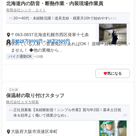
北海道内の防音・断熱作業・内装現場作業員
有限会社シンク・エイト
20〜40代・未経験活躍！道具支給・残業月10hで始めやすい
〒063-0837北海道札幌市西区発寒十七条
月給28万8000円～38万2500円
求めている人材 ◇普通免許があればOK！ 資格・経験等は問い
ません！ ◆他の業種から...
バイク通勤OK
+10個
気になる
正社員
保温材の取り付けスタッフ
株式会社ユタカ研装
正社員募集【未経験歓迎！シンプル作業】賞与年2回！基本土日祝
休＆効率よく働いて残業少なめ♪...
大阪府大阪市浪速区幸町