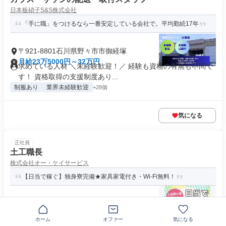
日本板硝子S&S株式会社
「手に職」をつけるなら一番安定している会社で。平均勤続17年
〒921-8801石川県野々市市御経塚
月給23万5000円～32万円
求めている人材 ＼未経験歓迎！／ 経験も資格の有無も不問で
す！ 資格取得の支援制度あり...
制服あり
業界未経験歓迎
+28個
気になる
正社員
土工職長
株式会社オー・ケイサービス
【日当で稼ぐ】独身寮完備★家具家電付き・Wi-Fi無料！
〒136-0072東京都江東区大島
日給1万5000円以上
求めている人材 ★未経験者歓迎 ★学歴不問・経験不問 ▼こん
ホーム
オファー
気になる