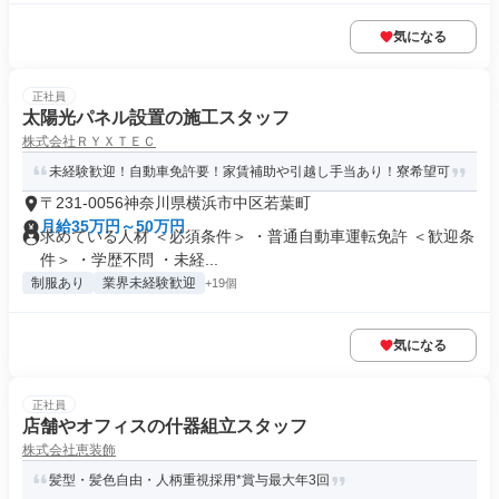
気になる
正社員
太陽光パネル設置の施工スタッフ
株式会社ＲＹＸＴＥＣ
未経験歓迎！自動車免許要！家賃補助や引越し手当あり！寮希望可
〒231-0056神奈川県横浜市中区若葉町
月給35万円～50万円
求めている人材 ＜必須条件＞ ・普通自動車運転免許 ＜歓迎条
件＞ ・学歴不問 ・未経...
制服あり
業界未経験歓迎
+19個
気になる
正社員
店舗やオフィスの什器組立スタッフ
株式会社恵装飾
髪型・髪色自由・人柄重視採用*賞与最大年3回