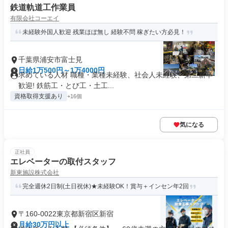
鉄道軌道工作業員
有限会社コーエイ
未経験外国人歓迎 残業ほぼ無し 経験不問 稼ぎたい方必見！
千葉県浦安市富士見
日給1万500円～1万4000円
求めている人材 職種・業種未経験、社会人未経験、第二新卒
歓迎! 鉄筋工・とび工・土工...
資格取得支援あり
+16個
気になる
正社員
エレベーターの取付スタッフ
新東施設株式会社
完全週休2日制(土日祝休)★未経験OK！賞与＋インセン年2回
〒160-0022東京都新宿区新宿
月給30万円以上