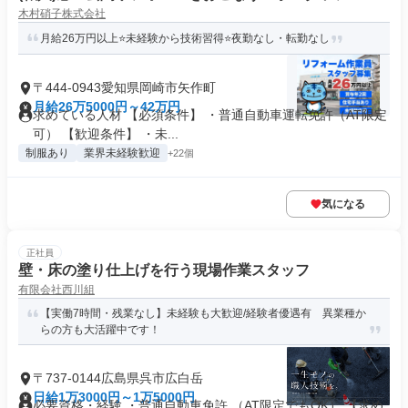
木村硝子株式会社
月給26万円以上⭐未経験から技術習得⭐夜勤なし・転勤なし
〒444-0943愛知県岡崎市矢作町
月給26万5000円～42万円
求めている人材 【必須条件】 ・普通自動車運転免許（AT限定
可） 【歓迎条件】 ・未...
制服あり
業界未経験歓迎
+22個
気になる
正社員
壁・床の塗り仕上げを行う現場作業スタッフ
有限会社西川組
【実働7時間・残業なし】未経験も大歓迎/経験者優遇有 異業種か
らの方も大活躍中です！
〒737-0144広島県呉市広白岳
日給1万3000円～1万5000円
必要資格・経験 ・普通自動車免許 （AT限定でもOK） 【求め