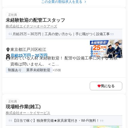
この企業の類似求人を見る
正社員
未経験歓迎の配管工スタッフ
株式会社エイチツーオーケアーズ
月給25万～30万円｜工具の使い方から｜手に職がつく設備工事
東京都江戸川区松江
月給25万円～30万円
求めている人材 未経験歓迎！ 配管や設備工事に関する 経験・
資格は問いません。 ＜こ...
制服あり
業界未経験歓迎
+15個
気になる
正社員
現場軽作業(雑工)
株式会社オー・ケイサービス
【日当で稼ぐ】独身寮完備★家具家電付き・Wi-Fi無料！