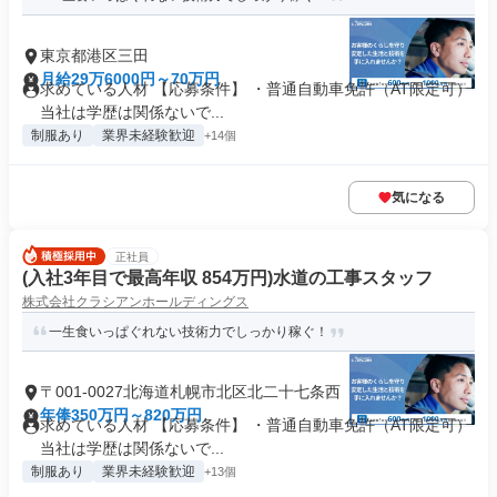
東京都港区三田
月給29万6000円～70万円
求めている人材 【応募条件】 ・普通自動車免許（AT限定可）
当社は学歴は関係ないで...
制服あり
業界未経験歓迎
+14個
気になる
正社員
(入社3年目で最高年収 854万円)水道の工事スタッフ
株式会社クラシアンホールディングス
一生食いっぱぐれない技術力でしっかり稼ぐ！
〒001-0027北海道札幌市北区北二十七条西
年俸350万円～820万円
求めている人材 【応募条件】 ・普通自動車免許（AT限定可）
当社は学歴は関係ないで...
制服あり
業界未経験歓迎
+13個