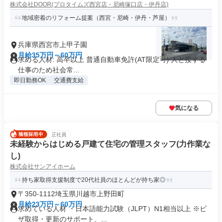
株式会社DOOR(プロタイムズ西宮店・尼崎塚口店・伊丹店)
地域密着のリフォーム提案（西宮・尼崎・伊丹・芦屋）
兵庫県西宮市上甲子園
月給35万円～60万円
求める人材: 高卒以上 普通自動車免許(AT限定可) 人と接する
仕事のため社会常...
即日勤務OK
交通費支給
気になる
正社員
未経験からはじめる戸建て住宅の管理スタッフ(力作業な
し)
株式会社サンアイホーム
持ち家取得支援制度で20代社員のほとんどが持ち家◎
〒350-1112埼玉県川越市上野田町
月給23万円～60万円
求めている人材 ・日本語能力試験（JLPT）N1相当以上 ※ビ
ザ取得・更新のサポート、...