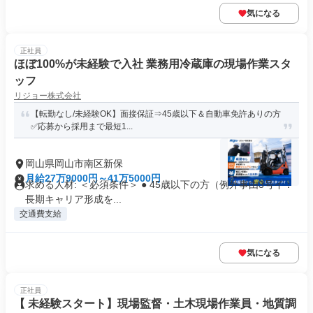
気になる
正社員
ほぼ100%が未経験で入社 業務用冷蔵庫の現場作業スタ
ッフ
リジョー株式会社
【転勤なし/未経験OK】面接保証⇒45歳以下＆自動車免許ありの方
✅応募から採用まで最短1...
岡山県岡山市南区新保
月給27万9000円～41万5000円
求める人材: ＜必須条件＞ ● 45歳以下の方（例外事由3号イ：
長期キャリア形成を...
交通費支給
気になる
正社員
【 未経験スタート】現場監督・土木現場作業員・地質調