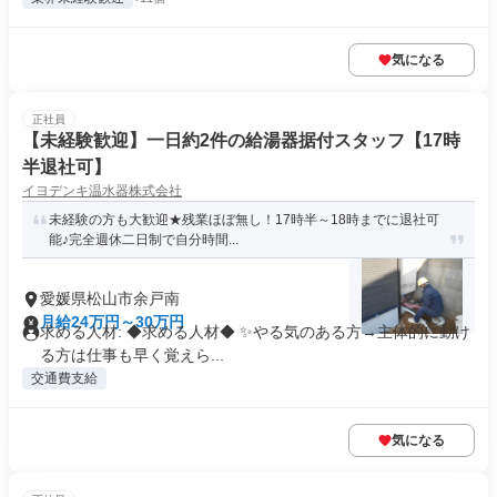
気になる
正社員
【未経験歓迎】一日約2件の給湯器据付スタッフ【17時
半退社可】
イヨデンキ温水器株式会社
未経験の方も大歓迎★残業ほぼ無し！17時半～18時までに退社可
能♪完全週休二日制で自分時間...
愛媛県松山市余戸南
月給24万円～30万円
求める人材: ◆求める人材◆ ✨やる気のある方→主体的に動け
る方は仕事も早く覚えら...
交通費支給
気になる