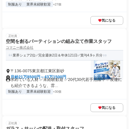
制服あり
業界未経験歓迎
+27個
気になる
正社員
空間を創るパーティションの組み立て作業スタッフ
コマニー株式会社
業界シェア2位✅完全週休2日＆年休121日✅賞与4.9ヶ月分
〒136-0075東京都江東区新砂
月給21万8500円～43万1500円
求めている人材 ✅未経験歓迎 ✅20代30代若手活躍中 ✅友達に
も紹介できるような、雰...
制服あり
業界未経験歓迎
+30個
気になる
正社員
ガラス・サッシの配送・取付スタッフ