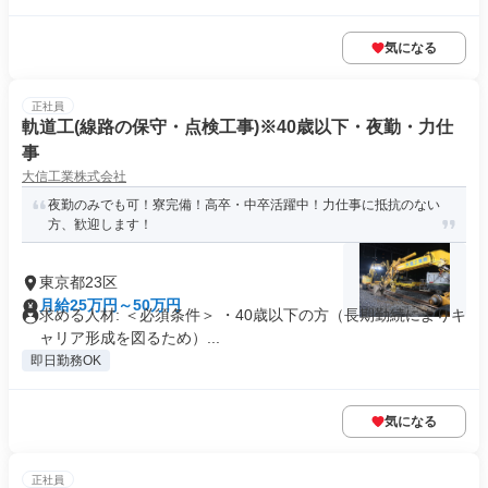
気になる
正社員
軌道工(線路の保守・点検工事)※40歳以下・夜勤・力仕
事
大信工業株式会社
夜勤のみでも可！寮完備！高卒・中卒活躍中！力仕事に抵抗のない
方、歓迎します！
東京都23区
月給25万円～50万円
求める人材: ＜必須条件＞ ・40歳以下の方（長期勤続によりキ
ャリア形成を図るため）...
即日勤務OK
気になる
正社員