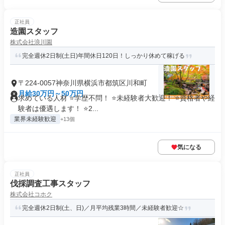
正社員
造園スタッフ
株式会社浪川園
完全週休2日制(土日)年間休日120日！しっかり休めて稼げる
〒224-0057神奈川県横浜市都筑区川和町
月給30万円～50万円
求めている人材 ⭐学歴不問！ ⭐未経験者大歓迎！ ⭐資格者や経
験者は優遇します！ ⭐2...
業界未経験歓迎
+13個
気になる
正社員
伐採調査工事スタッフ
株式会社コホク
完全週休2日制(土、日)／月平均残業3時間／未経験者歓迎☆