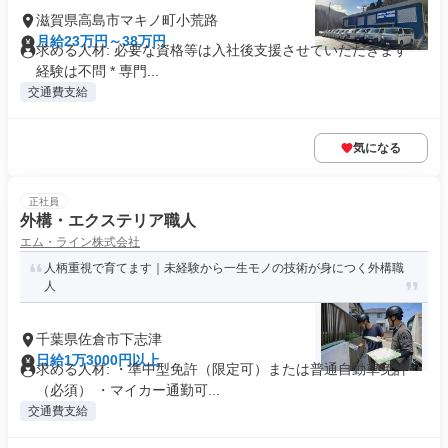
滋賀県高島市マキノ町小荒路
月給23万円～38万円
求める人材: 必要な資格等は入社後支援させていただきます *
経験は不問 * 専門...
交通費支給
気になる
正社員
外構・エクステリア職人
エム・ライン株式会社
人柄重視で育てます｜未経験から一生モノの技術が身につく外構職
人
千葉県佐倉市下志津
日給1万3000円以上
求める人材: ・準中型免許（限定可）または普通自動車免許
（必須） ・マイカー通勤可...
交通費支給