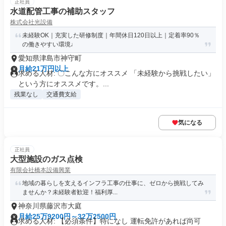
正社員
水道配管工事の補助スタッフ
株式会社光設備
未経験OK｜充実した研修制度｜年間休日120日以上｜定着率90％
の働きやすい環境♩
愛知県津島市神守町
月給21万円以上
求める人材: 〇こんな方にオススメ 「未経験から挑戦したい」
という方にオススメです。...
残業なし
交通費支給
気になる
正社員
大型施設のガス点検
有限会社橋本設備興業
地域の暮らしを支えるインフラ工事の仕事に、ゼロから挑戦してみ
ませんか？未経験者歓迎！福利厚...
神奈川県藤沢市大庭
月給25万9200円～32万2500円
求める人材: 【必須条件】特になし 運転免許があれば尚可