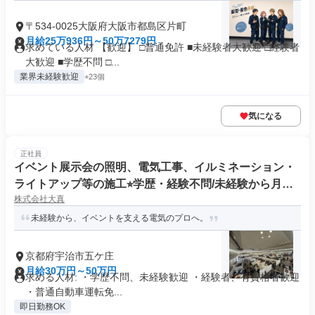
〒534-0025大阪府大阪市都島区片町
月給25万936円～50万7279円
求めている人材 【歓迎】 □普通免許 ■未経験者大歓迎 □経験者
大歓迎 ■学歴不問 □...
業界未経験歓迎
+23個
気になる
正社員
イベント展示会の照明、電気工事、イルミネーション・
ライトアップ等の施工⭐︎学歴・経験不問/未経験から月給3
株式会社大真
0万/資格取得支援制度あり
未経験から、イベントを支える電気のプロへ。
京都府宇治市五ケ庄
月給30万円～50万円
求める人材: ・学歴不問、未経験歓迎 ・経験者、有資格者歓迎
・普通自動車運転免...
即日勤務OK