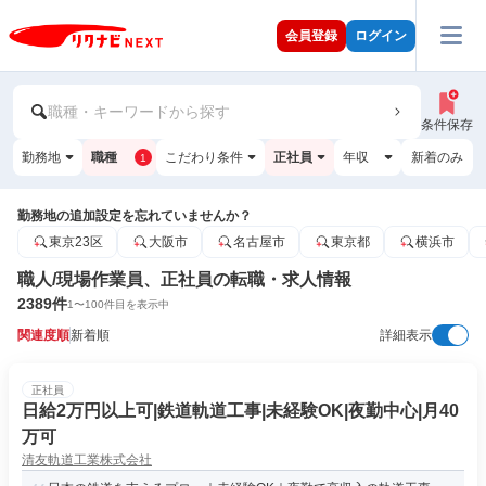
会員登録
ログイン
職種・キーワードから探す
条件保存
勤務地
職種
こだわり条件
正社員
年収
新着のみ
1
勤務地の追加設定を忘れていませんか？
東京23区
大阪市
名古屋市
東京都
横浜市
職人/現場作業員、正社員の転職・求人情報
2389
件
1
〜
100
件目を表示中
関連度順
新着順
詳細表示
正社員
日給2万円以上可|鉄道軌道工事|未経験OK|夜勤中心|月40
万可
清友軌道工業株式会社