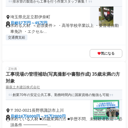
排水管の製造から工事を行う作業スタッフ募集！
埼玉県北足立郡伊奈町
月給37万円～45万円
求める人材: ＜必須要件＞ ・高等学校卒業以上 ・要普通自動
車免許 ・エクセル...
交通費支給
気になる
正社員
工事現場の管理補助(写真撮影や書類作成) 35歳未満の方
対象
藤森土木建設株式会社
創業70年の安定公共工事。勤務時間内に国家資格の勉強も可能
〒392-0021長野県諏訪市上川
月給24万6000円～35万2000円
求めている人材 ■35歳未満の方 ■学歴不問、未経験者歓迎 ✅必
須条件 ━━━━━━...