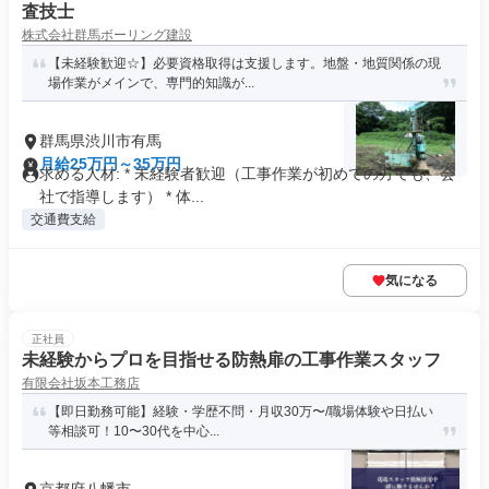
査技士
株式会社群馬ボーリング建設
【未経験歓迎☆】必要資格取得は支援します。地盤・地質関係の現
場作業がメインで、専門的知識が...
群馬県渋川市有馬
月給25万円～35万円
求める人材: * 未経験者歓迎（工事作業が初めての方でも、会
社で指導します） * 体...
交通費支給
気になる
正社員
未経験からプロを目指せる防熱扉の工事作業スタッフ
有限会社坂本工務店
【即日勤務可能】経験・学歴不問・月収30万〜/職場体験や日払い
等相談可！10〜30代を中心...