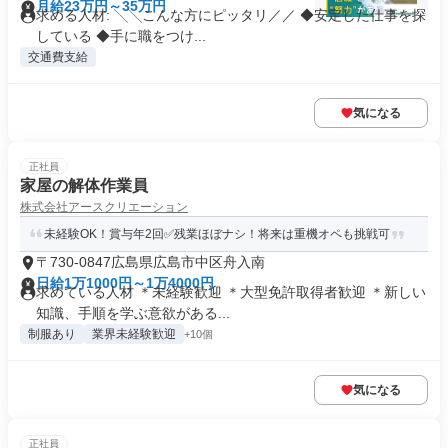
月給23万円～35万円
求める人材: ╲╲こんな方にピッタリ／／ ◆安定した仕事を探
している ◆手に職をつけ...
交通費支給
気になる
正社員
家屋の解体作業員
株式会社アースクリエーション
未経験OK！賞与年2回✅残業ほぼナシ！将来は重機オペも挑戦可
〒730-0847広島県広島市中区舟入南
日給1万1000円～1万4000円
求めている人材 ＊未経験歓迎 ＊大型免許取得者歓迎 ＊新しい
知識、手順を学ぶ意欲がある...
制服あり
業界未経験歓迎
+10個
気になる
正社員