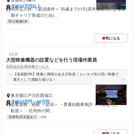
京都府八幡市
月給30万円以上
求める人材: ＜必須条件＞ 35歳までの方(若年層雇用による長
期キャリア形成のため)...
即日勤務OK
気になる
正社員
大型映像機器の設置などを行う現場作業員
有限会社松尾映像サービス
【未経験OK】映像に興味がある方歓迎！エンタメ性の高い映像で
裏方として感動を届ける！
東京都江戸川区西瑞江
月給23万円～40万円
必要資格・経験 ＜必須＞ ・普通自動車免許（AT限定可） ＜
歓迎＞ ・社内外の関...
資格取得支援あり
+8個
気になる