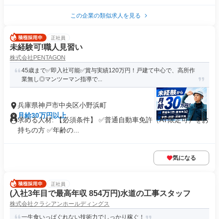
この企業の類似求人を見る
正社員
未経験可!職人見習い
株式会社PENTAGON
45歳まで✅即入社可能✅賞与実績120万円！戸建て中心で、高所作
業無し◎マンツーマン指導で...
兵庫県神戸市中央区小野浜町
月給30万円以上
求める人材: 【必須条件】 ✅️普通自動車免許（AT限定可）をお
持ちの方 ✅️年齢の...
気になる
正社員
(入社3年目で最高年収 854万円)水道の工事スタッフ
株式会社クラシアンホールディングス
一生食いっぱぐれない技術力でしっかり稼ぐ！