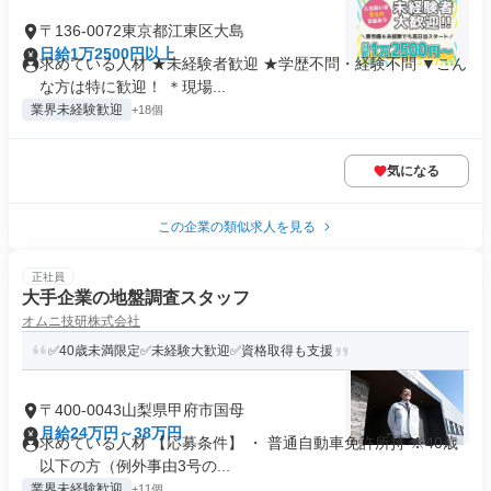
〒136-0072東京都江東区大島
日給1万2500円以上
求めている人材 ★未経験者歓迎 ★学歴不問・経験不問 ▼こん
な方は特に歓迎！ ＊現場...
業界未経験歓迎
+18個
気になる
この企業の類似求人を見る
正社員
大手企業の地盤調査スタッフ
オムニ技研株式会社
✅40歳未満限定✅未経験大歓迎✅資格取得も支援
〒400-0043山梨県甲府市国母
月給24万円～38万円
求めている人材 【応募条件】 ・ 普通自動車免許所持 ※40歳
以下の方（例外事由3号の...
業界未経験歓迎
+11個