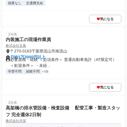
残業なし
交通費支給
気になる
正社員
内装施工の現場作業員
株式会社五風
〒270-0163千葉県流山市南流山
日給1万3000円以上
必要資格・経験 ＜必須条件＞ 普通自動車免許（AT限定可）
＜歓迎条件＞ ・未経...
学歴不問
経験不問
+3個
気になる
正社員
高架橋の排水管設備・検査設備 配管工事・製造スタッ
フ 完全週休2日制
株式会社共栄