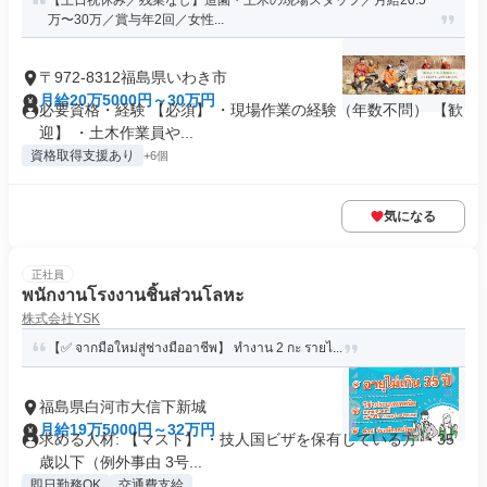
【土日祝休み／残業なし】造園・土木の現場スタッフ／月給20.5
万〜30万／賞与年2回／女性...
〒972-8312福島県いわき市
月給20万5000円～30万円
必要資格・経験 【必須】 ・現場作業の経験（年数不問） 【歓
迎】 ・土木作業員や...
資格取得支援あり
+6個
気になる
正社員
พนักงานโรงงานชิ้นส่วนโลหะ
株式会社YSK
【✅ จากมือใหม่สู่ช่างมืออาชีพ】 ทำงาน 2 กะ รายไ...
福島県白河市大信下新城
月給19万5000円～32万円
求める人材: 【マスト】 ・技人国ビザを保有している方 ・35
歳以下（例外事由 3号...
即日勤務OK
交通費支給