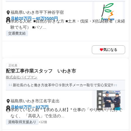
福島県いわき市平下神谷字宿
月給20万円～40万5500円
求める人材: ■自然が好きな方 ■土木・伐採・刈払経験者（未経
験でも可） ■パソ...
交通費支給
気になる
正社員
配管工事作業スタッフ いわき市
株式会社パイプマン
新社長のもと働き方改革中◎９割大手メーカー取引で安心安定!!
福島県いわき市江名字走出
月給40万円～83万円
求めている人材 *【求める人材】* 仕事の「やりがい」だけで
なく、 「高収入」で生活の...
資格取得支援あり
+12個