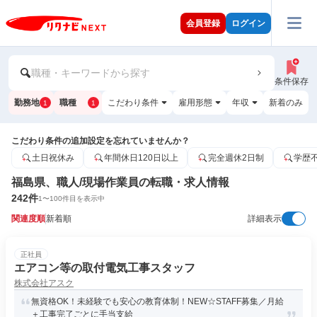
会員登録
ログイン
職種・キーワードから探す
条件保存
勤務地
職種
こだわり条件
雇用形態
年収
新着のみ
1
1
こだわり条件の追加設定を忘れていませんか？
土日祝休み
年間休日120日以上
完全週休2日制
学歴
福島県、職人/現場作業員の転職・求人情報
242
件
1
〜
100
件目を表示中
関連度順
新着順
詳細表示
正社員
エアコン等の取付電気工事スタッフ
株式会社アスク
無資格OK！未経験でも安心の教育体制！NEW☆STAFF募集／月給
＋工事完了ごとに手当支給