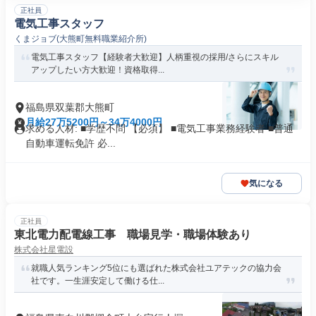
正社員
電気工事スタッフ
くまジョブ(大熊町無料職業紹介所)
電気工事スタッフ【経験者大歓迎】人柄重視の採用/さらにスキル
アップしたい方大歓迎！資格取得...
福島県双葉郡大熊町
月給27万5200円～34万4000円
求める人材: ■学歴不問 【必須】 ■電気工事業務経験者 ■普通
自動車運転免許 必...
気になる
正社員
東北電力配電線工事 職場見学・職場体験あり
株式会社星電設
就職人気ランキング5位にも選ばれた株式会社ユアテックの協力会
社です。一生涯安定して働ける仕...