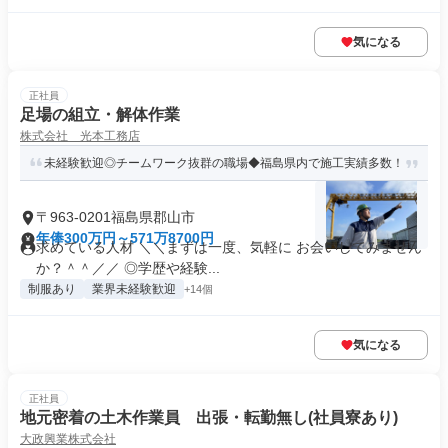
気になる
正社員
足場の組立・解体作業
株式会社 光本工務店
未経験歓迎◎チームワーク抜群の職場◆福島県内で施工実績多数！
〒963-0201福島県郡山市
年俸300万円～571万8700円
求めている人材 ＼＼まずは一度、気軽に お会いしてみません
か？＾＾／／ ◎学歴や経験...
制服あり
業界未経験歓迎
+14個
気になる
正社員
地元密着の土木作業員 出張・転勤無し(社員寮あり)
大政興業株式会社