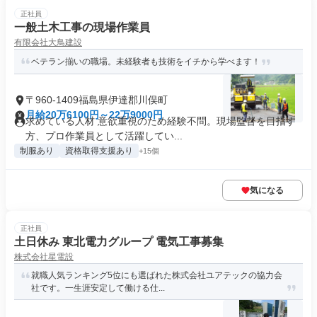
正社員
一般土木工事の現場作業員
有限会社大鳥建設
ベテラン揃いの職場。未経験者も技術をイチから学べます！
〒960-1409福島県伊達郡川俣町
月給20万6100円～22万9000円
求めている人材 意欲重視のため経験不問。現場監督を目指す
方、プロ作業員として活躍してい...
制服あり
資格取得支援あり
+15個
気になる
正社員
土日休み 東北電力グループ 電気工事募集
株式会社星電設
就職人気ランキング5位にも選ばれた株式会社ユアテックの協力会
社です。一生涯安定して働ける仕...