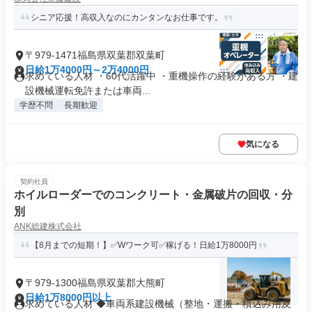
シニア応援！高収入なのにカンタンなお仕事です。
〒979-1471福島県双葉郡双葉町
日給1万4000円～2万4000円
求めている人材 ・60代活躍中 ・重機操作の経験がある方 ・建
設機械運転免許または車両...
学歴不問
長期歓迎
気になる
契約社員
ホイルローダーでのコンクリート・金属破片の回収・分
別
ANK総建株式会社
【8月までの短期！】✅Wワーク可✅稼げる！日給1万8000円
〒979-1300福島県双葉郡大熊町
日給1万8000円以上
求めている人材 ◆車両系建設機械（整地・運搬・積込み用及