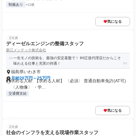
制服あり
+11個
気になる
正社員
ディーゼルエンジンの整備スタッフ
新江メンテック株式会社
一生モノの技術を、最強の安定基盤で！ IHI正規代理店だからこそ
味わえる仕事と充実の待遇！
福島県いわき市
月給20万円～25万円
求める人材: 【求める人材】 〈必須〉 普通自動車免許(AT可)
〈人物像〉 ・学...
交通費支給
気になる
正社員
社会のインフラを支える現場作業スタッフ