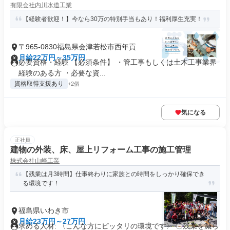
有限会社内川水道工業
【経験者歓迎！】今なら30万の特別手当もあり！福利厚生充実！
〒965-0830福島県会津若松市西年貢
月給22万円～35万円
必要資格・経験 【必須条件】 ・管工事もしくは土木工事業界
経験のある方 ・必要な資...
資格取得支援あり
+2個
気になる
正社員
建物の外装、床、屋上リフォーム工事の施工管理
株式会社山崎工業
【残業は月3時間】仕事終わりに家族との時間をしっかり確保でき
る環境です！
福島県いわき市
月給23万円～27万円
求める人材: 〈こんな方にピッタリの環境です〉 〇残業を減ら