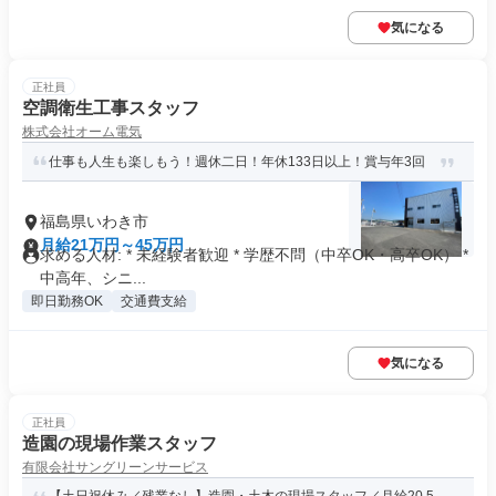
気になる
正社員
空調衛生工事スタッフ
株式会社オーム電気
仕事も人生も楽しもう！週休二日！年休133日以上！賞与年3回
福島県いわき市
月給21万円～45万円
求める人材: * 未経験者歓迎 * 学歴不問（中卒OK・高卒OK） *
中高年、シニ...
即日勤務OK
交通費支給
気になる
正社員
造園の現場作業スタッフ
有限会社サングリーンサービス