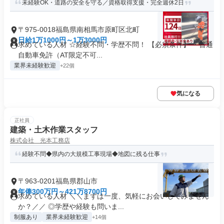
未経験OK・道路の安全を守る／資格取得支援・完全週休2日
〒975-0018福島県南相馬市原町区北町
日給1万1000円～1万3000円
求めている人材 ☆経験不問・学歴不問！ 【必須条件】 ・普通
自動車免許（AT限定不可...
業界未経験歓迎
+22個
気になる
正社員
建築・土木作業スタッフ
株式会社 光本工務店
経験不問◆県内の大規模工事現場◆地図に残る仕事
〒963-0201福島県郡山市
年俸300万円～421万8700円
求めている人材 ＼＼まずは一度、気軽にお会いしてみません
か？／／ ◎学歴や経験も問いま...
制服あり
業界未経験歓迎
+14個