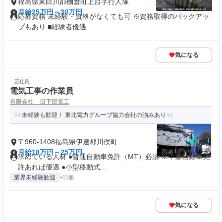
福島県東白川郡棚倉町上台字行人塚
月給25万円～30万円
応募資格 未経験・資格がなくても可 ※資格取得のバックアッ
プもあり ■経験者優遇
気になる
正社員
電気工事の作業員
有限会社 日下部電工
未経験も歓迎！ 東北電力グループ協力会社の強みあり
〒960-1408福島県伊達郡川俣町
月給18万円～25万円
求めている人材 ●普通自動車免許（MT）必須 ※中型自動車免
許あれば優遇 ●小型移動式...
業界未経験歓迎
+11個
気になる