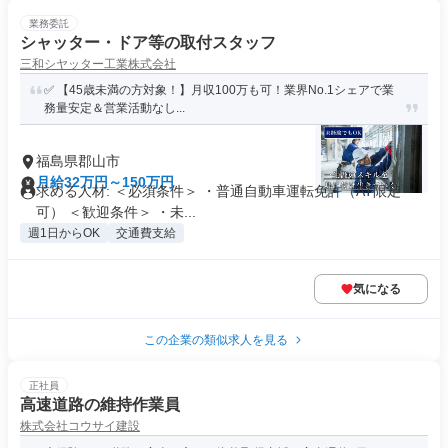
業務委託
シャッター・ドア等の取付スタッフ
三和シヤッター工業株式会社
✅ 【45歳未満の方対象！】月収100万も可！業界No.1シェアで業
務量安定＆営業活動なし...
福島県郡山市
月給32万円～150万円
求める人材: ＜必須条件＞ ・普通自動車運転免許（AT限定
可） ＜歓迎条件＞ ・未...
週1日からOK
交通費支給
気になる
この企業の類似求人を見る
正社員
高速道路の維持作業員
株式会社コウサイ建設