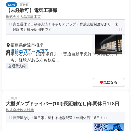
NEW
正社員
【未経験可】電気工事職
株式会社大晶電設工業
完全週休２日制導入済！キャリアアップ・育成支援制度があり、未
経験者も積極採用中です
福島県伊達市根岸
月給22万円～38万円
求める人材: 【必須条件】 ・普通自動車免許 ※未経験の方
も、経験がある方も歓迎...
交通費支給
気になる
正社員
大型ダンプドライバー(10t)|長距離なし|年間休日118日
株式会社鈴木総業
長距離なし！毎日家に帰れる地場配送！年間休日118日！