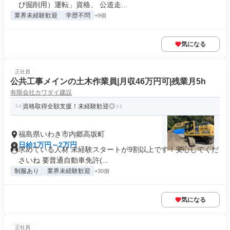
び掘削用）運転」資格、 公道走...
業界未経験歓迎
学歴不問
+9個
気になる
正社員
公共工事メインの土木作業員|月収46万円可|残業月5h
有限会社カワダイ建設
資格取得全額支援！未経験歓迎◎
福島県いわき市内郷高坂町
日給1万円～2万円
求めている人材 未経験スタートが9割以上です！安心してくだ
さいね 要普通自動車免許(...
制服あり
業界未経験歓迎
+30個
気になる
正社員