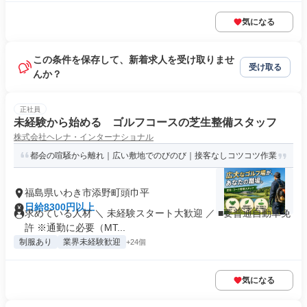
気になる
この条件を保存して、新着求人を受け取りませ
受け取る
んか？
正社員
未経験から始める ゴルフコースの芝生整備スタッフ
株式会社ヘレナ・インターナショナル
都会の喧騒から離れ｜広い敷地でのびのび｜接客なしコツコツ作業
福島県いわき市添野町頭巾平
日給8300円以上
求めている人材 ＼ 未経験スタート大歓迎 ／ ■要普通自動車免
許 ※通勤に必要（MT...
制服あり
業界未経験歓迎
+24個
気になる