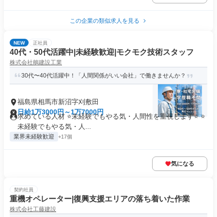
この企業の類似求人を見る
NEW
正社員
40代・50代活躍中|未経験歓迎|モクモク技術スタッフ
株式会社鵃建設工業
30代〜40代活躍中！「人間関係がいい会社」で働きませんか？
福島県相馬市新沼字刈敷田
日給1万3000円～1万7000円
求めている人材 ⭐️未経験でもやる気・人間性を重視します⭐️ ⭐️
未経験でもやる気・人...
業界未経験歓迎
+17個
気になる
契約社員
重機オペレーター|復興支援エリアの落ち着いた作業
株式会社工藤建設