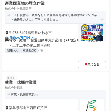
産業廃棄物の埋立作業
株式会社矢島礦業所
《土日祝休み・残業なし》産廃最終処分場で廃棄物埋め立て作業
＜未経験の方にも丁寧に指導しま...
〒973-8407福島県いわき市
月給25万円以上
資格・経験 ・普通自動車免許必須（AT限定可） ・未経験可
・土木工事の施工業務経験...
制服あり
車通勤OK
+7個
気になる
正社員
林業・伐採作業員
株式会社福眞
林業・伐採作業員
福島県郡山市西田町芹沢