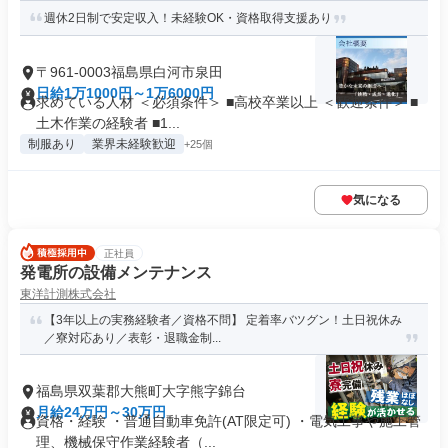
週休2日制で安定収入！未経験OK・資格取得支援あり
〒961-0003福島県白河市泉田
日給1万1000円～1万6000円
求めている人材 ＜必須条件＞ ■高校卒業以上 ＜歓迎条件＞ ■
土木作業の経験者 ■1...
制服あり
業界未経験歓迎
+25個
気になる
正社員
発電所の設備メンテナンス
東洋計測株式会社
【3年以上の実務経験者／資格不問】 定着率バツグン！土日祝休み
／寮対応あり／表彰・退職金制...
福島県双葉郡大熊町大字熊字錦台
月給24万円～30万円
資格・経験 ・普通自動車免許(AT限定可) ・電気工事や施工管
理、機械保守作業経験者（...