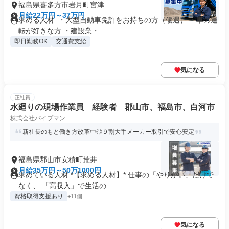
福島県喜多方市岩月町宮津
月給22万円～37万円
求める人材: ・大型自動車免許をお持ちの方（優遇） ・車の運
転が好きな方 ・建設業・...
即日勤務OK
交通費支給
気になる
正社員
水廻りの現場作業員 経験者 郡山市、福島市、白河市
株式会社パイプマン
新社長のもと働き方改革中◎９割大手メーカー取引で安心安定
福島県郡山市安積町荒井
月給35万円～50万1000円
求めている人材 *【求める人材】* 仕事の「やりがい」だけで
なく、 「高収入」で生活の...
資格取得支援あり
+11個
気になる