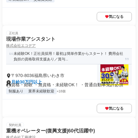
気になる
正社員
現場作業アシスタント
株式会社エコデア
未経験OK！正社員採用！最初は簡単作業からスタート！ 費用会社
負担の資格取得支援あり／賞与...
〒970-8036福島県いわき市
月給30万円以上
資格・経験 ・無資格・未経験OK！ ・普通自動車免許必須
制服あり
業界未経験歓迎
+18個
気になる
契約社員
重機オペレーター(復興支援|60代活躍中)
株式会社工藤建設