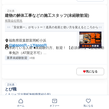
正社員
建物の解体工事などの施工スタッフ(未経験歓迎)
有限会社明光
「安全第一」がモットー！道具の名前と使い方を覚えるところから
福島県双葉郡富岡町小浜
日給9000円～1万8000円
求めている人材 ■未経験の方、歓迎！ 【必須条件】 ■普通自動
車免許（AT限定不可）...
業界未経験歓迎
+8個
気になる
正社員
とび職
くまジョブ(大熊町無料職業紹介所)
【とび職・土木工】正社員/地域密着の安定企業◎国家資格取得支
援制度有/昇給・賞与など待遇面...
ホーム
オファー
気になる