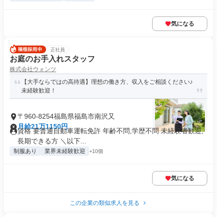
気になる
正社員
お庭のお手入れスタッフ
株式会社ウォンツ
【大手ならではの高待遇】理想の働き方、収入をご相談ください♪
未経験歓迎！
〒960-8254福島県福島市南沢又
月給21万1150円
資格 要普通自動車運転免許 年齢不問,学歴不問 未経験者歓迎,
長期できる方 ＼以下...
制服あり
業界未経験歓迎
+10個
気になる
この企業の類似求人を見る