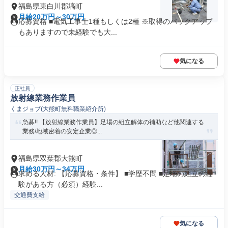
福島県東白川郡塙町
月給20万円～30万円
応募資格 ■電気工事士1種もしくは2種 ※取得のバックアップ
もありますので未経験でも大...
気になる
正社員
放射線業務作業員
くまジョブ(大熊町無料職業紹介所)
急募!! 【放射線業務作業員】足場の組立解体の補助など他関連する
業務/地域密着の安定企業◎...
福島県双葉郡大熊町
月給30万円～34万円
求める人材: 【応募資格・条件】 ■学歴不問 ■足場の組立の経
験がある方（必須）経験...
交通費支給
気になる