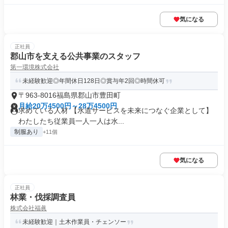
気になる
正社員
郡山市を支える公共事業のスタッフ
第一環境株式会社
未経験歓迎◎年間休日128日◎賞与年2回◎時間休可
〒963-8016福島県郡山市豊田町
月給20万4500円～28万4500円
求めている人材 【水道サービスを未来につなぐ企業として】
わたしたち従業員一人一人は水...
制服あり
+11個
気になる
正社員
林業・伐採調査員
株式会社福眞
未経験歓迎｜土木作業員・チェンソー