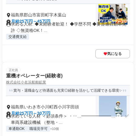
福島県郡山市富田町字木葉山
月給25万円～45万円
求める人材: ◆未経験者歓迎！ ◆学歴不問 ◆要普通自動車免
許 ◇無資格OK！...
交通費支給
気になる
正社員
重機オペレーター(経験者)
株式会社小名浜船舶鉱業
賞与・退職金など待遇面も充実◎経験を活かして活躍できる環境✨
福島県いわき市小川町西小川字田頭
月給25万円～30万円
求めている人材 ＜必須条件＞ ・‥…━━━━━━━…‥・ ✅
車両系建設機械 （整地・...
車通勤OK
職場見学可
+10個