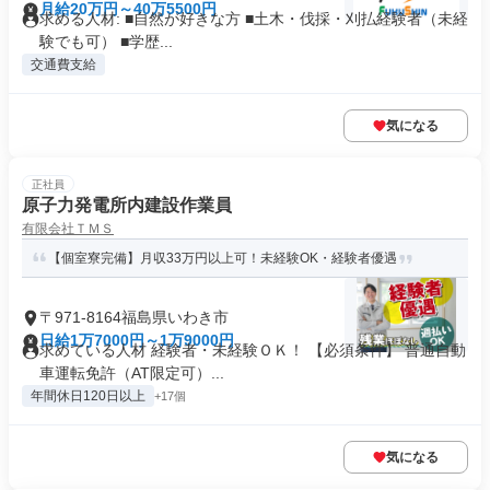
月給20万円～40万5500円
求める人材: ■自然が好きな方 ■土木・伐採・刈払経験者（未経
験でも可） ■学歴...
交通費支給
気になる
正社員
原子力発電所内建設作業員
有限会社ＴＭＳ
【個室寮完備】月収33万円以上可！未経験OK・経験者優遇
〒971-8164福島県いわき市
日給1万7000円～1万9000円
求めている人材 経験者・未経験ＯＫ！ 【必須条件】 普通自動
車運転免許（AT限定可）...
年間休日120日以上
+17個
気になる