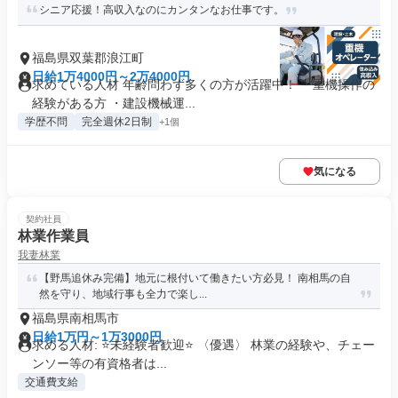
シニア応援！高収入なのにカンタンなお仕事です。
福島県双葉郡浪江町
日給1万4000円～2万4000円
求めている人材 年齢問わず多くの方が活躍中！ ・重機操作の
経験がある方 ・建設機械運...
学歴不問
完全週休2日制
+1個
気になる
契約社員
林業作業員
我妻林業
【野馬追休み完備】地元に根付いて働きたい方必見！ 南相馬の自
然を守り、地域行事も全力で楽し...
福島県南相馬市
日給1万円～1万3000円
求める人材: ⭐未経験者歓迎⭐ 〈優遇〉 林業の経験や、チェー
ンソー等の有資格者は...
交通費支給