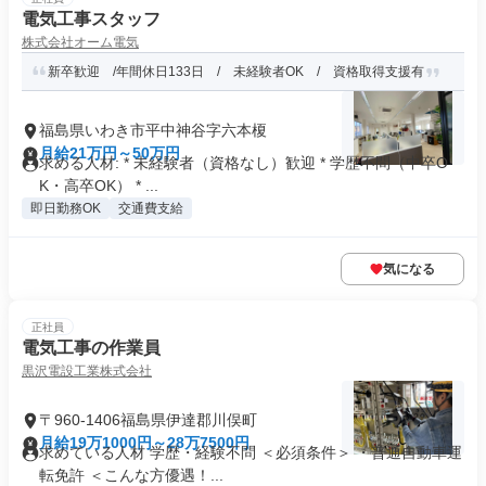
電気工事スタッフ
株式会社オーム電気
新卒歓迎 /年間休日133日 / 未経験者OK / 資格取得支援有
福島県いわき市平中神谷字六本榎
月給21万円～50万円
求める人材: * 未経験者（資格なし）歓迎 * 学歴不問（中卒O
K・高卒OK） * ...
即日勤務OK
交通費支給
気になる
正社員
電気工事の作業員
黒沢電設工業株式会社
〒960-1406福島県伊達郡川俣町
月給19万1000円～28万7500円
求めている人材 学歴・経験不問 ＜必須条件＞ ・普通自動車運
転免許 ＜こんな方優遇！...