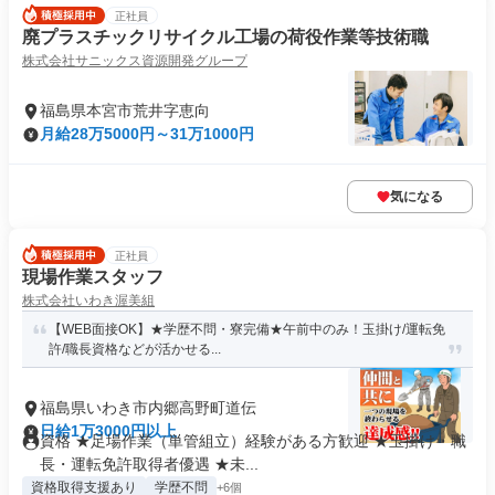
正社員
廃プラスチックリサイクル工場の荷役作業等技術職
株式会社サニックス資源開発グループ
福島県本宮市荒井字恵向
月給28万5000円～31万1000円
気になる
正社員
現場作業スタッフ
株式会社いわき渥美組
【WEB面接OK】★学歴不問・寮完備★午前中のみ！玉掛け/運転免
許/職長資格などが活かせる...
福島県いわき市内郷高野町道伝
日給1万3000円以上
資格 ★足場作業（単管組立）経験がある方歓迎 ★玉掛け・職
長・運転免許取得者優遇 ★未...
資格取得支援あり
学歴不問
+6個