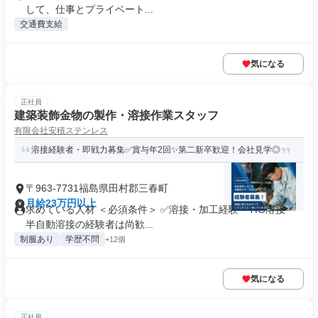
して、仕事とプライベート...
交通費支給
気になる
正社員
建築装飾金物の製作・溶接作業スタッフ
有限会社安積ステンレス
溶接経験者・即戦力募集✅賞与年2回✨第二新卒歓迎！会社見学◎
〒963-7731福島県田村郡三春町
月給23万円以上
求めている人材 ＜必須条件＞ ✅溶接・加工経験 └TIG溶接・
半自動溶接の経験者は尚歓...
制服あり
学歴不問
+12個
気になる
正社員