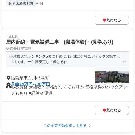
業界未経験歓迎
+7個
気になる
正社員
屋内配線・電気設備工事 (職場体験)・(見学あり)
株式会社星電設
就職人気ランキング5位にも選ばれた株式会社ユアテックの協力会
社です。一生涯安定して働ける仕...
福島県東白川郡塙町
月給25万円～30万円
応募資格 未経験・資格がなくても可 ※資格取得のバックアッ
プもあり ■経験者優遇
気になる
この企業の類似求人を見る