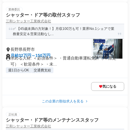
業務委託
シャッター・ドア等の取付スタッフ
三和シヤッター工業株式会社
✅ 【45歳未満の方対象！】月収100万も可！業界No.1シェアで業
務量安定＆営業活動なし...
長野県長野市
月給32万円～150万円
求める人材: ＜必須条件＞ ・普通自動車運転免許（AT限定
可） ＜歓迎条件＞ ・未...
週1日からOK
交通費支給
気になる
この企業の類似求人を見る
正社員
シャッター・ドア等のメンテナンススタッフ
三和シヤッター工業株式会社