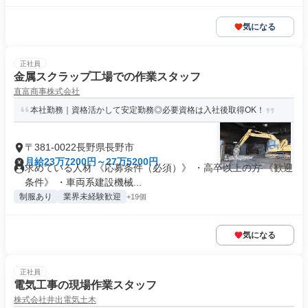
気になる
正社員
金属スクラップ工場での作業スタッフ
直富商事株式会社
本社勤務｜資格活かして安定勤務◎必要資格は入社後取得OK！
〒381-0022長野県長野市
月給23万7200円～27万5200円
求めている人材 《応募条件（必須）》 ・高卒以上の方 《歓迎
条件》 ・車両系建設機械...
制服あり
業界未経験歓迎
+19個
気になる
正社員
電気工事の現場作業スタッフ
株式会社井出電気土木