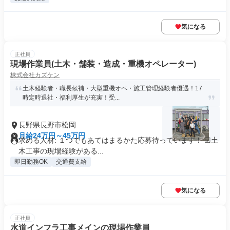
気になる
正社員
現場作業員(土木・舗装・造成・重機オペレーター)
株式会社カズケン
土木経験者・職長候補・大型重機オペ・施工管理経験者優遇！17
時定時退社・福利厚生が充実！受...
長野県長野市松岡
月給24万円～45万円
求める人材: １つでもあてはまるかた応募待っています！ ☑土
木工事の現場経験がある...
即日勤務OK
交通費支給
気になる
正社員
水道インフラ工事メインの現場作業員