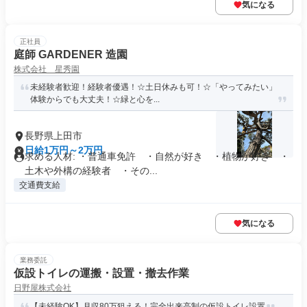
気になる
正社員
庭師 GARDENER 造園
株式会社 星秀園
未経験者歓迎！経験者優遇！☆土日休みも可！☆「やってみたい」
体験からでも大丈夫！☆緑と心を...
長野県上田市
日給1万円～2万円
求める人材: ・普通車免許 ・自然が好き ・植物が好き ・
土木や外構の経験者 ・その...
交通費支給
気になる
業務委託
仮設トイレの運搬・設置・撤去作業
日野屋株式会社
【未経験OK】月収80万狙える！完全出来高制の仮設トイレ設置