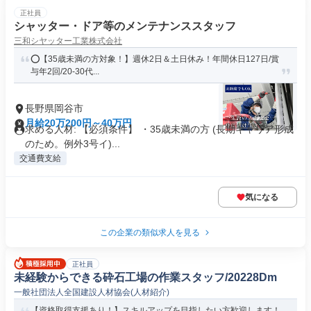
正社員
シャッター・ドア等のメンテナンススタッフ
三和シヤッター工業株式会社
⭕️【35歳未満の方対象！】週休2日＆土日休み！年間休日127日/賞
与年2回/20-30代...
長野県岡谷市
月給20万200円～40万円
求める人材: 【必須条件】 ・35歳未満の方 (長期キャリア形成
のため。例外3号イ)...
交通費支給
気になる
この企業の類似求人を見る
正社員
未経験からできる砕石工場の作業スタッフ/20228Dm
一般社団法人全国建設人材協会(人材紹介)
【資格取得支援あり！】スキルアップを目指したい方歓迎します！