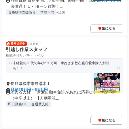
応募資格 資格不問、学歴不問、経験不問！ 未経験歓迎！経験
者優遇！ U・Iターン歓迎！...
資格取得支援あり
学歴不問
+11個
気になる
正社員
引越し作業スタッフ
株式会社リバティ・ベル
未経験の20代で年収620万可！車好き多数在籍◎愛車購入割引
も！！
長野県松本市野溝木工
月給28万円～55万円
求める人材: ・普通自動車免許があれば応募OK ・学歴不問
（中卒以上） 【人柄重視...
即日勤務OK
交通費支給
気になる