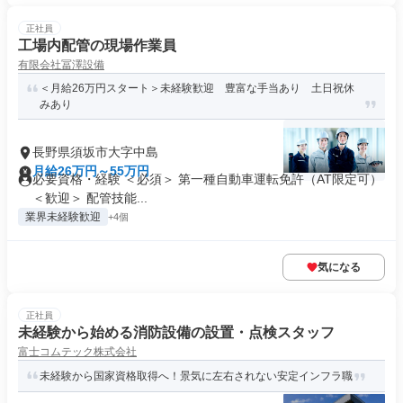
正社員
工場内配管の現場作業員
有限会社冨澤設備
＜月給26万円スタート＞未経験歓迎 豊富な手当あり 土日祝休
みあり
長野県須坂市大字中島
月給26万円～55万円
必要資格・経験 ＜必須＞ 第一種自動車運転免許（AT限定可）
＜歓迎＞ 配管技能...
業界未経験歓迎
+4個
気になる
正社員
未経験から始める消防設備の設置・点検スタッフ
富士コムテック株式会社
未経験から国家資格取得へ！景気に左右されない安定インフラ職