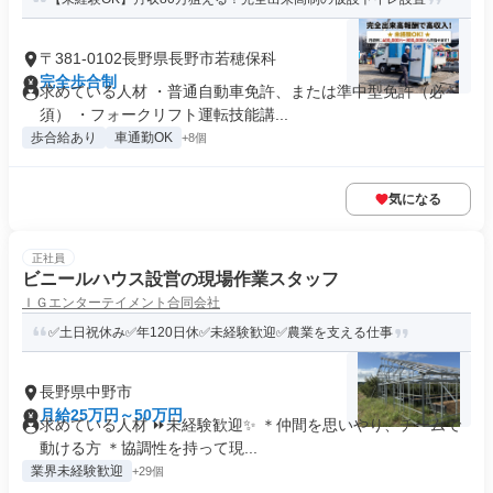
〒381-0102長野県長野市若穂保科
完全歩合制
求めている人材 ・普通自動車免許、または準中型免許（必
須） ・フォークリフト運転技能講...
歩合給あり
車通勤OK
+8個
気になる
正社員
ビニールハウス設営の現場作業スタッフ
ＩＧエンターテイメント合同会社
✅土日祝休み✅年120日休✅未経験歓迎✅農業を支える仕事
長野県中野市
月給25万円～50万円
求めている人材 ⏩未経験歓迎✨ ＊仲間を思いやり、チームで
動ける方 ＊協調性を持って現...
業界未経験歓迎
+29個