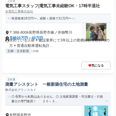
正社員
電気工事スタッフ|電気工事未経験OK・17時半退社
光電気工事株式会社
有資格者28万円〜。経験＋資格で31万円〜
〒388-8006長野県長野市篠ノ井御幣川
月給25万円～45万円
求めている人材 ◉ 建設業界にて3年以上の勤務経験をお持ちの
方 ◉ 普通自動車運転免許...
主婦・主夫歓迎
+19個
気になる
正社員
測量アシスタント 一般新築住宅の土地測量
株式会社グランスカイ
◎ 長野から転勤はありません。◎ 土地家屋調査・司法書士・行政
書士の専門集団！ ２０～３...
長野県長野市