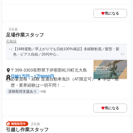
気になる
正社員
足場作業スタッフ
元架設
【16時退勤／早上がりでも日給100%保証】未経験歓迎／髪型・髪
色・ピアス自由／20代中心...
〒399-3303長野県下伊那郡松川町元大島
日給1万円～1万8000円
必要資格・経験 普通自動車免許（AT限定可） ★ 学歴・経
歴・業界経験は一切不問！ ...
資格取得支援あり
+9個
気になる
正社員
引越し作業スタッフ