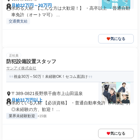
月給22万円～30万円
求める人材: 【こんな方は大歓迎！】 ・高卒以上 ・普通自動
車免許（オートマ可） ...
交通費支給
気になる
正社員
防犯設備設置スタッフ
サンアイ株式会社
祝金30万～50万！未経験OK！セコム直請け
〒389-0821長野県千曲市上山田温泉
月給31万円以上
求めている人材 【必須資格】 ・普通自動車免許（AT限定可）
◎未経験の方、歓迎！ ...
業界未経験歓迎
+15個
気になる