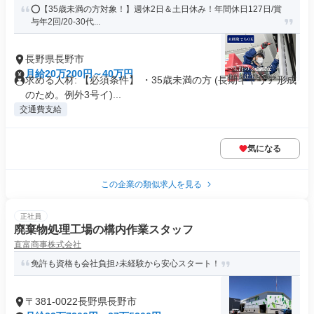
⭕️【35歳未満の方対象！】週休2日＆土日休み！年間休日127日/賞
与年2回/20-30代...
長野県長野市
月給20万200円～40万円
求める人材: 【必須条件】 ・35歳未満の方 (長期キャリア形成
のため。例外3号イ)...
交通費支給
気になる
この企業の類似求人を見る
正社員
廃棄物処理工場の構内作業スタッフ
直富商事株式会社
免許も資格も会社負担♪未経験から安心スタート！
〒381-0022長野県長野市