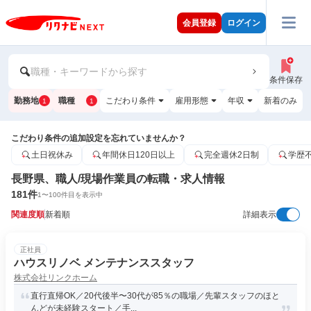
会員登録
ログイン
職種・キーワードから探す
条件保存
勤務地
職種
こだわり条件
雇用形態
年収
新着のみ
1
1
こだわり条件の追加設定を忘れていませんか？
土日祝休み
年間休日120日以上
完全週休2日制
学歴
長野県、職人/現場作業員の転職・求人情報
181
件
1
〜
100
件目を表示中
関連度順
新着順
詳細表示
正社員
ハウスリノベ メンテナンススタッフ
株式会社リンクホーム
直行直帰OK／20代後半〜30代が85％の職場／先輩スタッフのほと
んどが未経験スタート／手...