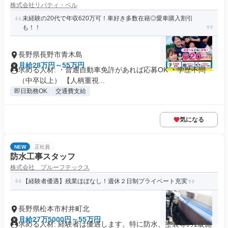
株式会社リバティ・ベル
未経験の20代で年収620万可！車好き多数在籍◎愛車購入割引
も！！
長野県長野市青木島
月給28万円～55万円
求める人材: ・普通自動車免許があれば応募OK ・学歴不問
（中卒以上） 【人柄重視...
即日勤務OK
交通費支給
気になる
NEW
正社員
防水工事スタッフ
株式会社 プルーフテックス
【経験者優遇】残業ほぼなし！週休２日制プライベート充実
長野県松本市村井町北
月給27万5000円～55万円
求める人材: 経験者は優遇します。特に防水、塗装等の1級施