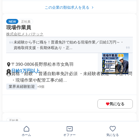
この企業の類似求人を見る
NEW
正社員
現場作業員
株式会社メトバテック
未経験から手に職を！普通免許で始める現場作業／日給1万円～・
資格取得支援・長期休暇あり・正...
〒390-0806長野県松本市女鳥羽
日給1万円以上
資格・経験 ・普通自動車免許必須 ・未経験者歓迎 ・学歴不問
・現場作業や配管工事の経...
業界未経験歓迎
+9個
気になる
正社員
水回り設備の組立作業スタッフ
有限会社 シマダシステム
ホーム
オファー
気になる