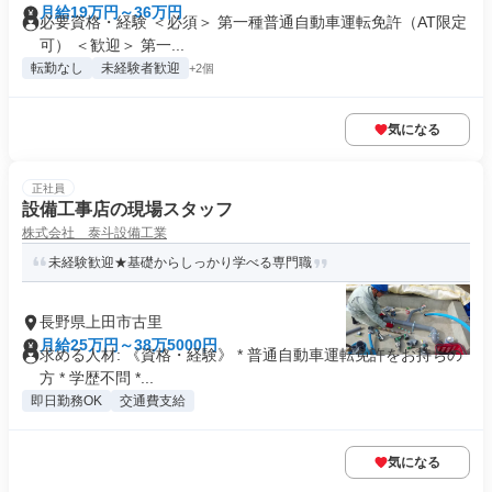
月給19万円～36万円
必要資格・経験 ＜必須＞ 第一種普通自動車運転免許（AT限定
可） ＜歓迎＞ 第一...
転勤なし
未経験者歓迎
+2個
気になる
正社員
設備工事店の現場スタッフ
株式会社 泰斗設備工業
未経験歓迎★基礎からしっかり学べる専門職
長野県上田市古里
月給25万円～38万5000円
求める人材: 《資格・経験》 * 普通自動車運転免許をお持ちの
方 * 学歴不問 *...
即日勤務OK
交通費支給
気になる