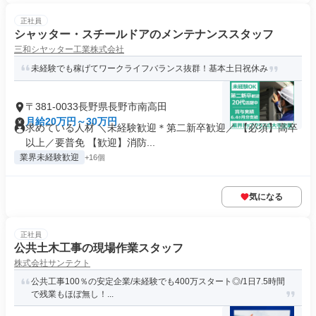
正社員
シャッター・スチールドアのメンテナンススタッフ
三和シヤッター工業株式会社
未経験でも稼げてワークライフバランス抜群！基本土日祝休み
〒381-0033長野県長野市南高田
月給20万円～30万円
求めている人材 ＼未経験歓迎＊第二新卒歓迎／ 【必須】高卒
以上／要普免 【歓迎】消防...
業界未経験歓迎
+16個
気になる
正社員
公共土木工事の現場作業スタッフ
株式会社サンテクト
公共工事100％の安定企業/未経験でも400万スタート◎/1日7.5時間
で残業もほぼ無し！...