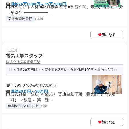
月給24万6000円～35万2000円
求めている人材 ■35歳未満の方 ■学歴不問、未経験者歓迎 ✅必
須条件 ━━━━━━...
業界未経験歓迎
+18個
気になる
正社員
電気工事スタッフ
株式会社塩尻電気工業
＜月収20万円以上＞完全週休2日制・年間休日120日・賞与年2回
〒399-0703長野県塩尻市
月給20万円～30万円
必要資格・経験 ＜ 必須＞ 普通自動車第一種免許（AT限定
可） ＜歓迎＞ 第一種...
年間休日120日以上
+5個
気になる