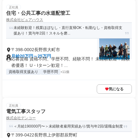
正社員
住宅・公共工事の水道配管工
株式会社ピュアハウス
未経験歓迎！残業ほぼなし・直行直帰OK・転勤なし・資格取得支
援あり！賞与年2回！スキルを磨...
〒398-0002長野県大町市
月給20万円～25万円
応募資格 資格不問、学歴不問、経験不問！ 未経験歓迎！経験
者優遇！ U・Iターン歓迎！...
資格取得支援あり
学歴不問
+11個
気になる
正社員
電気工事スタッフ
株式会社デンコー
＜月給190000円〜＞未経験者雇用実績あり/賞与年2回/退職金制度
〒399-0422長野県上伊那郡辰野町