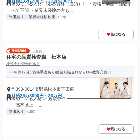
月給23万7200円～27万5200円
求めている人材 《応募資格（必須）》 ・資格・学歴・経験す
べて不問 ・業界未経験の方も...
制服あり
業界未経験歓迎
+22個
気になる
正社員
住宅の品質検査職 松本店
株式会社秀光ビルド
年休126日/資格手当あり/建築知識ゼロからOK/教育充実
〒399-0014長野県松本市平田東
月給25万3000円～36万円
求めている人材 ✅ 必須条件 ────────────────────
・高卒以上 ・...
制服あり
+18個
気になる