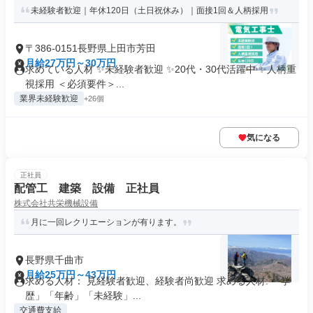
未経験者歓迎｜年休120日（土日祝休み）｜面接1回＆人柄採用
〒386-0151長野県上田市芳田
月給27万円～30万円
求めている人材 ✨未経験者歓迎 ✨20代・30代活躍中 ✨人柄重
視採用 ＜必須要件＞...
業界未経験歓迎
+26個
気になる
正社員
配管工 建築 設備 正社員
株式会社共栄機械設備
月に一回レクリエーションが有ります。
長野県千曲市
月給25万円～43万円
求める人材： 見経験者歓迎、経験者尚歓迎 求める人材: 「学
歴」「年齢」「未経験」...
交通費支給