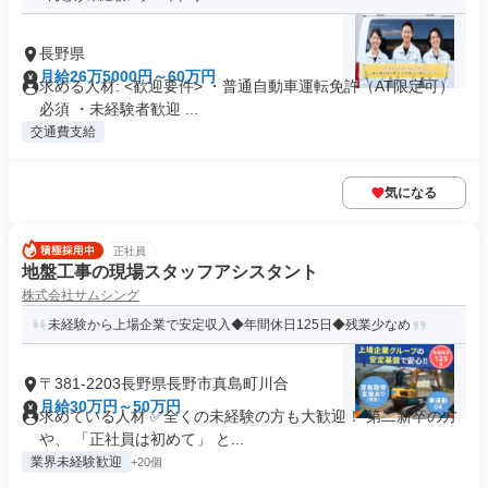
長野県
月給26万5000円～60万円
求める人材: <歓迎要件> ・普通自動車運転免許（AT限定可）
必須 ・未経験者歓迎 ...
交通費支給
気になる
正社員
地盤工事の現場スタッフアシスタント
株式会社サムシング
未経験から上場企業で安定収入◆年間休日125日◆残業少なめ
〒381-2203長野県長野市真島町川合
月給30万円～50万円
求めている人材 ✅全くの未経験の方も大歓迎！ 第二新卒の方
や、 「正社員は初めて」 と...
業界未経験歓迎
+20個