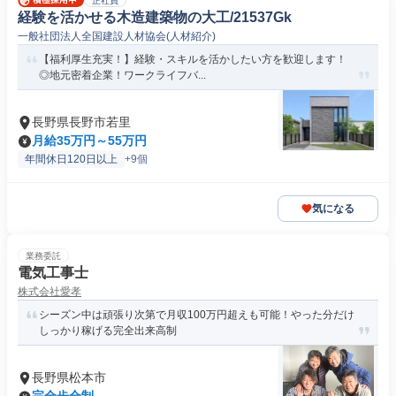
正社員
経験を活かせる木造建築物の大工/21537Gk
一般社団法人全国建設人材協会(人材紹介)
【福利厚生充実！】経験・スキルを活かしたい方を歓迎します！
◎地元密着企業！ワークライフバ...
長野県長野市若里
月給35万円～55万円
年間休日120日以上
+9個
気になる
業務委託
電気工事士
株式会社愛孝
シーズン中は頑張り次第で月収100万円超えも可能！やった分だけ
しっかり稼げる完全出来高制
長野県松本市