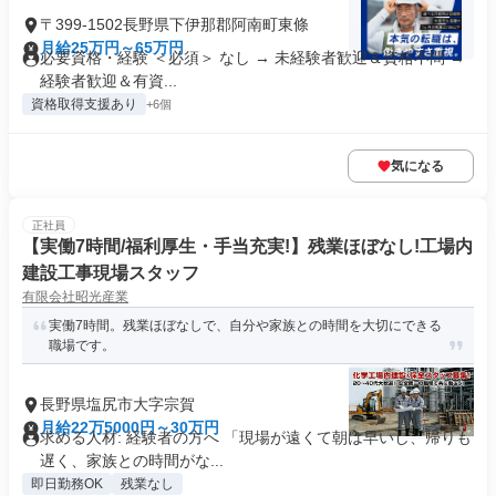
〒399-1502長野県下伊那郡阿南町東條
月給25万円～65万円
必要資格・経験 ＜必須＞ なし → 未経験者歓迎＆資格不問 →
経験者歓迎＆有資...
資格取得支援あり
+6個
気になる
正社員
【実働7時間/福利厚生・手当充実!】残業ほぼなし!工場内
建設工事現場スタッフ
有限会社昭光産業
実働7時間。残業ほぼなしで、自分や家族との時間を大切にできる
職場です。
長野県塩尻市大字宗賀
月給22万5000円～30万円
求める人材: 経験者の方へ 「現場が遠くて朝は早いし、帰りも
遅く、家族との時間がな...
即日勤務OK
残業なし