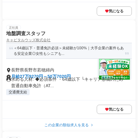
気になる
正社員
地盤調査スタッフ
キャピタルウッズ株式会社
＜64歳以下・普通免許必須＞未経験が100%｜大手企業の案件もあ
る安定企業◎女性もシニアも...
長野県長野市若穂綿内
月給27万9270円～50万7020円
求める人材: ◆必須条件 ・64歳以下 └キャリア形成のため ・
普通自動車免許（AT...
交通費支給
気になる
この企業の類似求人を見る