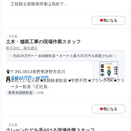
工技能士資格保持者は高給で...
気になる
正社員
土木・舗装工事の現場作業スタッフ
株式会社 藤生建設
月給24万円〜＊未経験歓迎＊ボーナス最大30万円＆残業少なめ
〒391-0013長野県茅野市宮川
月給24万円～40万円
求めている人材 ■未経験者歓迎 ■学歴不問 ■ブランクOK ■フリ
ーター歓迎 └正社員...
業界未経験歓迎
+19個
気になる
正社員
クレーンなどを手がける現場作業スタッフ