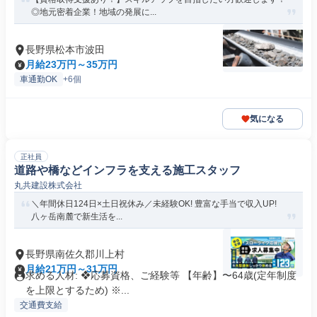
◎地元密着企業！地域の発展に...
長野県松本市波田
月給23万円～35万円
車通勤OK
+6個
気になる
正社員
道路や橋などインフラを支える施工スタッフ
丸共建設株式会社
＼年間休日124日×土日祝休み／未経験OK! 豊富な手当で収入UP!
八ヶ岳南麓で新生活を...
長野県南佐久郡川上村
月給21万円～31万円
求める人材: ❖応募資格、ご経験等 【年齢】〜64歳(定年制度
を上限とするため) ※...
交通費支給