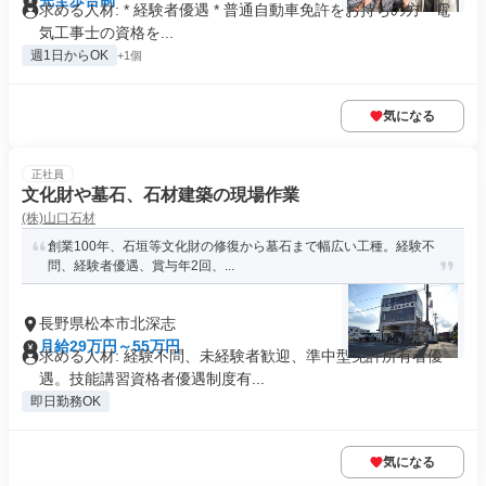
完全歩合制
求める人材: * 経験者優遇 * 普通自動車免許をお持ちの方 * 電
気工事士の資格を...
週1日からOK
+1個
気になる
正社員
文化財や墓石、石材建築の現場作業
(株)山口石材
創業100年、石垣等文化財の修復から墓石まで幅広い工種。経験不
問、経験者優遇、賞与年2回、...
長野県松本市北深志
月給29万円～55万円
求める人材: 経験不問、未経験者歓迎、準中型免許所有者優
遇。技能講習資格者優遇制度有...
即日勤務OK
気になる