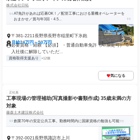
株式会社日拓
AT免許があれば応募OK！／配管工事における重機オペレーターを
おまかせ／賞与年3回・4.5...
〒381-2211長野県長野市稲里町下氷鉋
月給24万円～50万円
必要資格・経験 【必須】 ・普通自動車免許（AT限定可） ※
入社後に解除していただ...
資格取得支援あり
+12個
気になる
正社員
工事現場の管理補助(写真撮影や書類作成) 35歳未満の方
対象
藤森土木建設株式会社
創業70年の安定公共工事。勤務時間内に国家資格の勉強も可能
〒392-0021長野県諏訪市上川