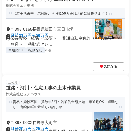
株式会社エナ重機
【若手活躍中】未経験から月収50万を現実的に目指せます！
〒395-0155長野県飯田市三日市場
月給31万円～50万円
必要資格・経験 ＜必須＞ ・普通自動車免許（AT限定可） ＜
歓迎＞ ・移動式クレ...
車通勤OK
転勤なし
+5個
気になる
正社員
道路・河川・住宅工事の土木作業員
株式会社ピュアハウス
資格・経験不問！賞与年2回・残業代全額支給・車通勤OK・転勤な
し！有給休暇の希望も相談しや...
〒398-0002長野県大町市
月給20万円～25万円