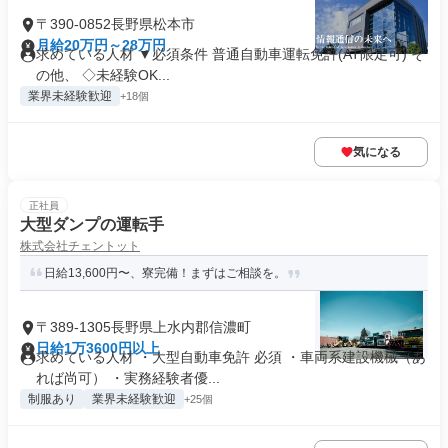
〒390-0852長野県松本市
月給20万円～28万円
求めている人材 ▼必須条件 普通自動車運転免許(AT限定可) そ
の他、 ◇未経験OK...
業界未経験歓迎
+18個
気になる
正社員
大型ダンプの運転手
株式会社チェントット
日給13,600円〜、寮完備！まずはご相談を。
〒389-1305長野県上水内郡信濃町
日給1万3600円以上
求めている人材 ・大型自動車免許 必須 ・車両系建設機械（あ
れば尚可） ・実務経験者優...
制服あり
業界未経験歓迎
+25個