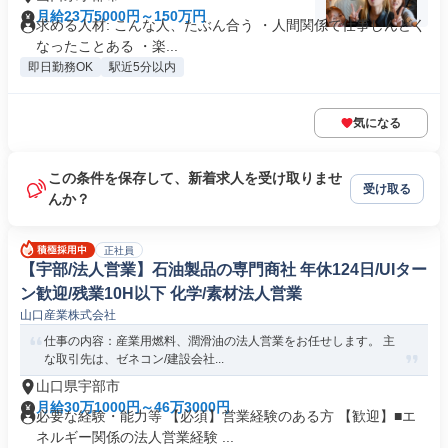
月給23万5000円～150万円
求める人材: こんな人、たぶん合う ・人間関係で仕事しんどく
なったことある ・楽...
即日勤務OK
駅近5分以内
気になる
この条件を保存して、新着求人を受け取りませ
受け取る
んか？
正社員
【宇部/法人営業】石油製品の専門商社 年休124日/UIター
ン歓迎/残業10H以下 化学/素材法人営業
山口産業株式会社
仕事の内容：産業用燃料、潤滑油の法人営業をお任せします。 主
な取引先は、ゼネコン/建設会社...
山口県宇部市
月給30万1000円～46万3000円
必要な経験・能力等 【必須】営業経験のある方 【歓迎】■エ
ネルギー関係の法人営業経験 ...