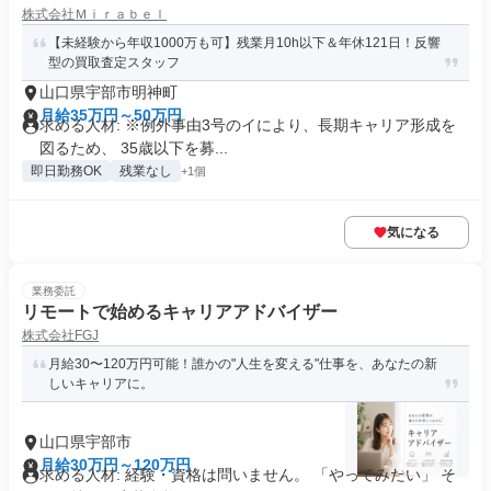
株式会社Ｍｉｒａｂｅｌ
【未経験から年収1000万も可】残業月10h以下＆年休121日！反響
型の買取査定スタッフ
山口県宇部市明神町
月給35万円～50万円
求める人材: ※例外事由3号のイにより、長期キャリア形成を
図るため、 35歳以下を募...
即日勤務OK
残業なし
+1個
気になる
業務委託
リモートで始めるキャリアアドバイザー
株式会社FGJ
月給30〜120万円可能！誰かの"人生を変える"仕事を、あなたの新
しいキャリアに。
山口県宇部市
月給30万円～120万円
求める人材: 経験・資格は問いません。 「やってみたい」 そ