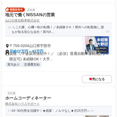
正社員
地元で働くNISSANの営業
山口日産自動車株式会社
.＼この夏、心機一転の転職！／未経験ＯＫ！県外への転勤無し 誰
もが知る安心な会社！賞与4....
〒759-0204山口県宇部市
月給22万円～43万円
資格 ＼中途採用強化中！／ ［必須］普通自動車運転免許(AT
限定可) 未経験OK！大手...
賞与あり
交通費支給
気になる
正社員
ホームコーディネーター
株式会社ハウスサポート
20~30代男女活躍中！★残業・ノルマなし★月25万円～