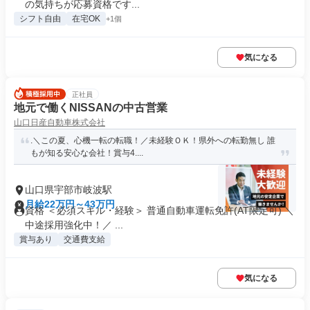
の気持ちが応募資格です...
シフト自由
在宅OK
+1個
気になる
正社員
地元で働くNISSANの中古営業
山口日産自動車株式会社
.＼この夏、心機一転の転職！／未経験ＯＫ！県外への転勤無し 誰
もが知る安心な会社！賞与4....
山口県宇部市岐波駅
月給22万円～43万円
資格 ＜必須スキル・経験＞ 普通自動車運転免許(AT限定可) ＼
中途採用強化中！／ ...
賞与あり
交通費支給
気になる