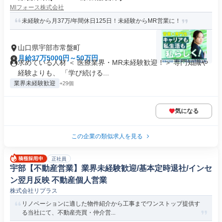
MIフォース株式会社
未経験から月37万/年間休日125日！未経験からMR営業に！
山口県宇部市常盤町
月給37万5000円～50万円
求めている人材 ＜ 医療業界・MR未経験歓迎！＞ 専門知識や
経験よりも、 「学び続ける...
業界未経験歓迎
+29個
気になる
この企業の類似求人を見る
正社員
宇部【不動産営業】業界未経験歓迎/基本定時退社/インセ
ン翌月反映 不動産個人営業
株式会社リプラス
リノベーションに適した物件紹介から工事までワンストップ提供す
る当社にて、不動産売買・仲介営...