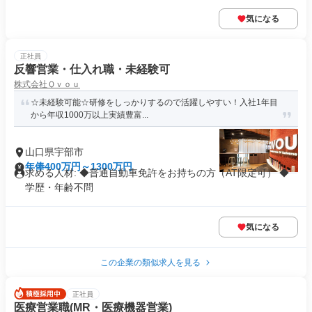
気になる
正社員
反響営業・仕入れ職・未経験可
株式会社Ｑｖｏｕ
☆未経験可能☆研修をしっかりするので活躍しやすい！入社1年目
から年収1000万以上実績豊富...
山口県宇部市
年俸400万円～1300万円
求める人材: ◆普通自動車免許をお持ちの方（AT限定可） ◆
学歴・年齢不問
気になる
この企業の類似求人を見る
正社員
医療営業職(MR・医療機器営業)