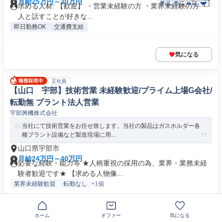
月給25万円～30万円
求める人材: 【歓迎】 ・営業未経験の方 ・業界未経験の方 ・
人と話すことが好きな...
即日勤務OK
交通費支給
気になる
正社員
【山口 宇部】技術営業 未経験歓迎/プライム上場G会社/
転勤無 プラント法人営業
宇部興機株式会社
当社にて技術営業をお任せ致します。当社の製品はガスホルダー各
種プラント設備など製造現場に用...
山口県宇部市
月給24万円～40万円
必要な経験・能力等 ★人柄重視の採用の為、業界・業務未経
験者歓迎です★ 【求める人物像...
業界未経験歓迎
転勤なし
+1個
気になる
ホーム
オファー
気になる