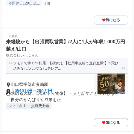
年間休日120日以上
+1個
気になる
正社員
未経験から【出張買取営業】/2人に1人が年収1,000万円
越え/山口
株式会社いーふらん
ジモトで稼ぐ❗✅転居・転勤なし【社用車支給で直行直帰❗】✨飛び
込みなし/ノルマなし/テレア...
山口県宇部市妻崎駅
月給40万円～200万円
求める人材: 【求める人物像】 ・人と話すことが好きな方 ・
自分のがんばりや成果を正...
シフト自由
交通費支給
気になる