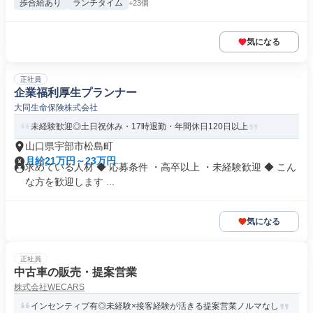
歩合給あり
ランチタイム
+23個
気になる
正社員
企業福利厚生プランナー
大同生命保険株式会社
未経験歓迎◎土日祝休み・17時退勤・年間休日120日以上
山口県宇部市松島町
月給21万円～23万円
求めている人材 ◆ 応募条件 ・高卒以上 ・未経験歓迎 ◆ こん
な方を歓迎します ...
気になる
正社員
中古車の販売・提案営業
株式会社WECARS
インセンティブ有◎未経験×接客経験が活きる提案営業ノルマなし