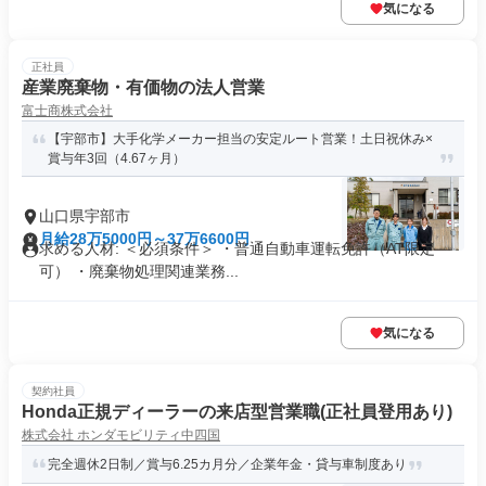
気になる
正社員
産業廃棄物・有価物の法人営業
富士商株式会社
【宇部市】大手化学メーカー担当の安定ルート営業！土日祝休み×
賞与年3回（4.67ヶ月）
山口県宇部市
月給28万5000円～37万6600円
求める人材: ＜必須条件＞ ・普通自動車運転免許（AT限定
可） ・廃棄物処理関連業務...
気になる
契約社員
Honda正規ディーラーの来店型営業職(正社員登用あり)
株式会社 ホンダモビリティ中四国
完全週休2日制／賞与6.25カ月分／企業年金・貸与車制度あり