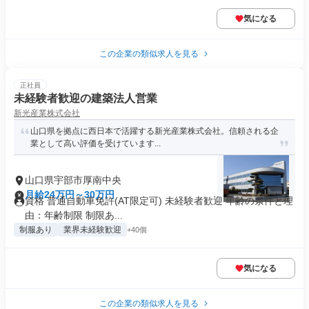
気になる
この企業の類似求人を見る
正社員
未経験者歓迎の建築法人営業
新光産業株式会社
山口県を拠点に西日本で活躍する新光産業株式会社。信頼される企
業として高い評価を受けています...
山口県宇部市厚南中央
月給24万円～30万円
資格 普通自動車免許(AT限定可) 未経験者歓迎 年齢の条件と理
由：年齢制限 制限あ...
制服あり
業界未経験歓迎
+40個
気になる
この企業の類似求人を見る