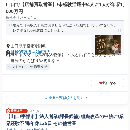
山口で【店舗買取営業】/未経験活躍中/4人に1人が年収1,
000万円
株式会社いーふらん
地元で【高収入】も実現させる❗✅転居・転勤なし✅ノルマなし✨テ
レアポなし✨残業ほぼなし✨土...
山口県宇部市明神町
月給35万円～200万円
求める人材: 【求める人物像】 ・人と話すことが好きな方 ・
自分のがんばりや成果を正...
シフト自由
交通費支給
気になる
この企業の類似求人を見る
正社員
【山口/宇部市】法人営業(課長候補) 組織改革の中核に/業
界経験不問/年休125日 その他営業
キチナンエレック株式会社