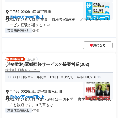
〒759-0206山口県宇部市
月給26万9600円以上
求めている人材 ✅ 業界・職種未経験OK！ ✅ 接客・販売・サ
ービス経験が活きる！ ✅...
業界未経験歓迎
+24個
気になる
正社員
(時短勤務)冠婚葬祭サービスの提案営業(203)
株式会社日本セレモニー
原則土日祝休み・年間休日120日・転勤なし・年収600万↑可
〒755-0026山口県宇部市松山町
月給22万2000円以上
求めている人材 学歴・経験は一切不問！ 業界、職種未経験の
方も歓迎です。 ■先輩もほ...
業界未経験歓迎
+26個