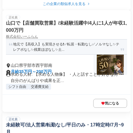
この企業の類似求人を見る
正社員
山口で【店舗買取営業】/未経験活躍中/4人に1人が年収1,
000万円
株式会社いーふらん
地元で【高収入】も実現させる❗✅転居・転勤なし✅ノルマなし✨テ
レアポなし✨残業ほぼなし✨土...
山口県宇部市西宇部南
月給35万円～200万円
求める人材: 【求める人物像】 ・人と話すことが好きな方 ・
自分のがんばりや成果を正...
シフト自由
交通費支給
気になる
正社員
未経験可/法人営業/転勤なし/平日のみ・17時定時/7月~9
月