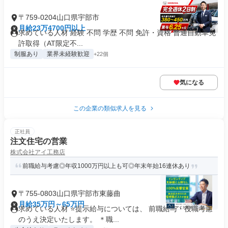
〒759-0204山口県宇部市
月給23万4700円以上
求めている人材 経験 不問 学歴 不問 免許・資格 普通自動車免
許取得（AT限定不...
制服あり
業界未経験歓迎
+22個
気になる
この企業の類似求人を見る
正社員
注文住宅の営業
株式会社アイ工務店
前職給与考慮◎年収1000万円以上も可◎年末年始16連休あり
〒755-0803山口県宇部市東藤曲
月給35万円～65万円
求めている人材 ⭐提示給与については、 前職給与・役職考慮
のうえ決定いたします。 ＊職...