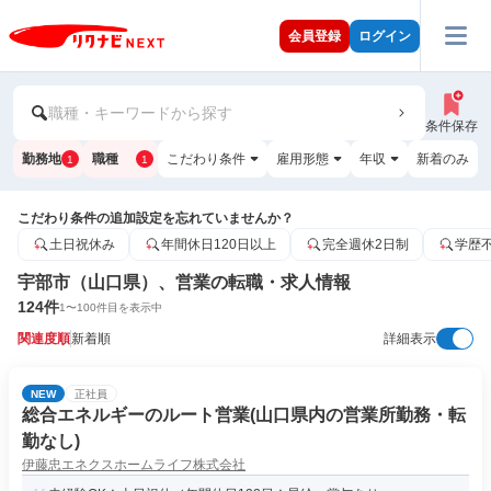
会員登録
ログイン
職種・キーワードから探す
条件保存
勤務地
職種
こだわり条件
雇用形態
年収
新着のみ
1
1
こだわり条件の追加設定を忘れていませんか？
土日祝休み
年間休日120日以上
完全週休2日制
学歴
宇部市（山口県）、営業の転職・求人情報
124
件
1
〜
100
件目を表示中
関連度順
新着順
詳細表示
NEW
正社員
総合エネルギーのルート営業(山口県内の営業所勤務・転
勤なし)
伊藤忠エネクスホームライフ株式会社