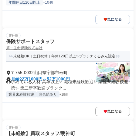
年間休日120日以上
+10個
気になる
正社員
保険サポートスタッフ
第一生命保険株式会社
未経験OK｜土日祝休｜年休120日以上✨プラチナくるみん認定
〒755-0032山口県宇部市寿町
月給22万1000円～52万1000円
求めている人材 高卒以上✨ 職種未経験歓迎✨ 業種未経験歓迎
第✨ 第二新卒歓迎ブランク...
業界未経験歓迎
歩合給あり
+18個
気になる
正社員
【未経験】買取スタッフ/明神町