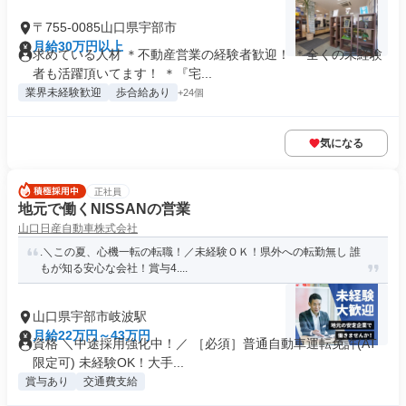
〒755-0085山口県宇部市
月給30万円以上
求めている人材 ＊不動産営業の経験者歓迎！ ＊全くの未経験
者も活躍頂いてます！ ＊『宅...
業界未経験歓迎
歩合給あり
+24個
気になる
正社員
地元で働くNISSANの営業
山口日産自動車株式会社
.＼この夏、心機一転の転職！／未経験ＯＫ！県外への転勤無し 誰
もが知る安心な会社！賞与4....
山口県宇部市岐波駅
月給22万円～43万円
資格 ＼中途採用強化中！／ ［必須］普通自動車運転免許(AT
限定可) 未経験OK！大手...
賞与あり
交通費支給