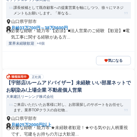
課長候補として既存顧客への提案営業を軸にしつつ、徐々にマネジ
メントもお願いします。「単なる...
山口県宇部市
月給33万700円～38万5600円
必要な経験・能力等 【必須】■法人営業のご経験 【歓迎】■電
気工事に関する経験がある方...
業界未経験歓迎
+4個
気になる
正社員
【宇部店/ルームアドバイザー】未経験 いい部屋ネットで
お馴染み/上場企業 不動産個人営業
大東建託リーシング株式会社
ご来店いただいたお客様に対し、お部屋探しのサポートをお任せし
ます。業界TOPクラスの自社物...
山口県宇部市
月給25万2000円以上
必要な経験・能力等 ★未経験者歓迎！★やる気やお人柄重視
です。宅建をお持ちの方は大歓迎...