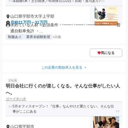
未経験OK！土日祝休／年間休日122日！昇給・賞与あり♪
山口県宇部市大字上宇部
月給21万円～31万円
求めている人材 ⭐必須条件 ･･━━･･━━･･━━･･━━･･ ・普
通自動車免許 ・...
制服あり
業界未経験歓迎
+21個
気になる
この企業の類似求人を見る
正社員
明日会社に行くのが楽しくなる。そんな仕事がしたい人
へ。
ゴーイチハチ
5月オフィスオープン！『仕事』なんやけど重たくない。そんな仕
事がここにある
山口県宇部市