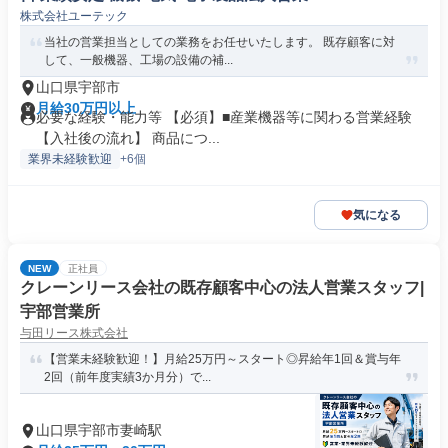
株式会社ユーテック
当社の営業担当としての業務をお任せいたします。 既存顧客に対
して、一般機器、工場の設備の補...
山口県宇部市
月給30万円以上
必要な経験・能力等 【必須】■産業機器等に関わる営業経験
【入社後の流れ】 商品につ...
業界未経験歓迎
+6個
気になる
NEW
正社員
クレーンリース会社の既存顧客中心の法人営業スタッフ|
宇部営業所
与田リース株式会社
【営業未経験歓迎！】月給25万円～スタート◎昇給年1回＆賞与年
2回（前年度実績3か月分）で...
山口県宇部市妻崎駅