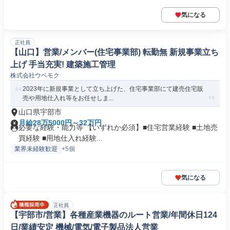
気になる
正社員
【山口】営業/メンバー(住宅事業部) 転勤無 新規事業立ち
上げ 手当充実! 建築施工管理
株式会社ウベモク
2023年に新規事業として立ち上げた、住宅事業部にて建売住宅販
売や用地仕入れ等をお任せしま...
山口県宇部市
月給28万5000円～32万円
必要な経験・能力等 【いずれか必須】■住宅営業経験 ■土地売
買経験 ■用地仕入れ経験...
業界未経験歓迎
+5個
気になる
正社員
【宇部市/営業】各種産業機器のルート営業/年間休日124
日/業績安定 機械/電気/電子製品法人営業