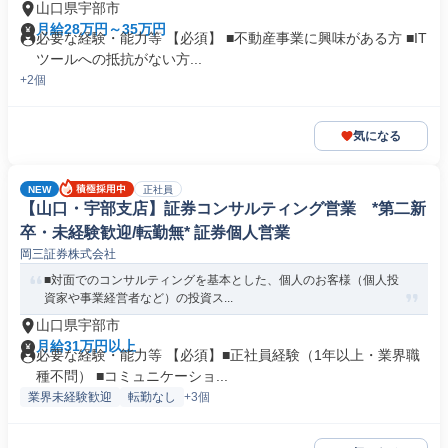
山口県宇部市
月給28万円～35万円
必要な経験・能力等 【必須】 ■不動産事業に興味がある方 ■IT
ツールへの抵抗がない方...
+2個
気になる
NEW
正社員
【山口・宇部支店】証券コンサルティング営業 *第二新
卒・未経験歓迎/転勤無* 証券個人営業
岡三証券株式会社
■対面でのコンサルティングを基本とした、個人のお客様（個人投
資家や事業経営者など）の投資ス...
山口県宇部市
月給31万円以上
必要な経験・能力等 【必須】■正社員経験（1年以上・業界職
種不問） ■コミュニケーショ...
業界未経験歓迎
転勤なし
+3個