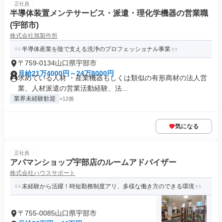
正社員
半導体装置メンテサービス・派遣・理化学機器の営業職
(宇部市)
株式会社旭製作所
半導体産業を陰で支える洗浄のプロフェッショナル事業
〒759-0134山口県宇部市
月給21万4000円～24万8000円
求めている人材 ・産業機器もしくは類似の有形商材の法人営
業、人材派遣の営業活動経験、法...
業界未経験歓迎
+12個
気になる
正社員
アパマンショップ宇部店のルームアドバイザー
株式会社ハウスサポート
未経験から活躍！時短勤務制度アリ、多様な働き方のできる環境
〒755-0085山口県宇部市