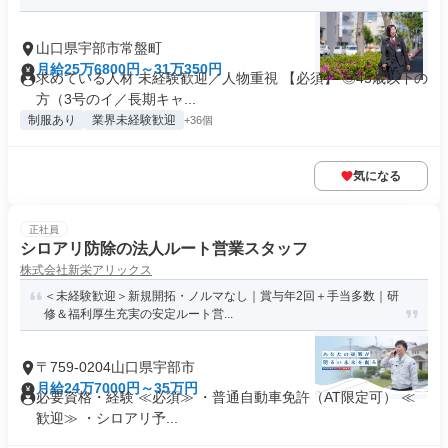
山口県宇部市常盤町
月給25万6800円～31万350円
求めている人材 未経験歓迎／人物重視 【必須】 ◎45歳以下の
方（3号のイ／長期キャ...
制服あり
業界未経験歓迎
+36個
気になる
正社員
シロアリ防除の法人ルート営業スタッフ
株式会社新栄アリックス
＜未経験歓迎＞新規開拓・ノルマなし｜賞与年2回＋手当多数｜研
修＆福利厚生充実の安定ルート営...
〒759-0204山口県宇部市
月給24万7000円～35万円
必要資格・経験 ≪必須≫ ・普通自動車免許（AT限定可） ≪
歓迎≫ ・シロアリ予...