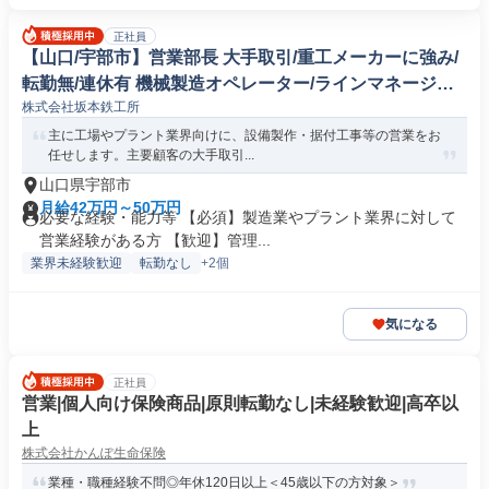
正社員
【山口/宇部市】営業部長 大手取引/重工メーカーに強み/
転勤無/連休有 機械製造オペレーター/ラインマネージャ
株式会社坂本鉄工所
ー
主に工場やプラント業界向けに、設備製作・据付工事等の営業をお
任せします。主要顧客の大手取引...
山口県宇部市
月給42万円～50万円
必要な経験・能力等 【必須】製造業やプラント業界に対して
営業経験がある方 【歓迎】管理...
業界未経験歓迎
転勤なし
+2個
気になる
正社員
営業|個人向け保険商品|原則転勤なし|未経験歓迎|高卒以
上
株式会社かんぽ生命保険
業種・職種経験不問◎年休120日以上＜45歳以下の方対象＞