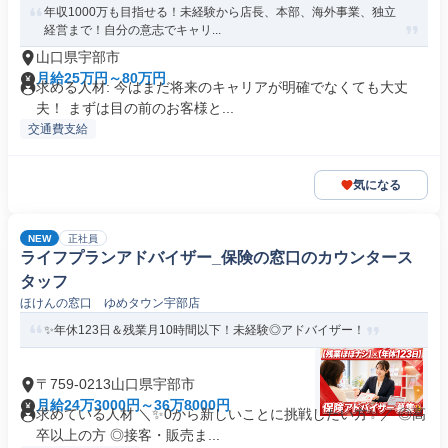
年収1000万も目指せる！未経験から店長、本部、海外事業、独立
経営まで！自分の意志でキャリ...
山口県宇部市
月給25万円～80万円
求める人材: 今はまだ将来のキャリアが明確でなくても大丈
夫！ まずは目の前のお客様と...
交通費支給
気になる
NEW
正社員
ライフプランアドバイザー_保険の窓口のカウンタース
タッフ
ほけんの窓口 ゆめタウン宇部店
✨年休123日＆残業月10時間以下！未経験◎アドバイザー！
〒759-0213山口県宇部市
月給24万3000円～36万8000円
求めている人材 ＼✨0から新しいことに挑戦したい方✨／ ◎高
卒以上の方 ◎接客・販売ま...