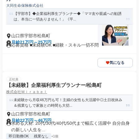
大同生命保険株式会社
【宇部市】◆企業福利厚生プランナー◆「ママ友や親戚への勧誘
は、本当に一切ありません！」《平...
山口県宇部市松島町
月給21万円～25万円
応募資格 ■未経験OK ■経験・スキル一切不問
気になる
正社員
【未経験】企業福利厚生プランナー/松島町
株式会社Ｍｉｒａｂｅｌ
未経験から月収46万円も可！主婦の女性も大活躍中◎土日祝休み
＆残業なしで家族との時間も大切...
山口県宇部市松島町
月給22万円～46万円
求める人材: 20代/30代/40代/50代まで幅広く活躍中 自分自身
の新しい人生を...
即日勤務OK
残業なし
+1個