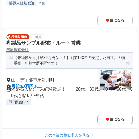
業界未経験歓迎
+6個
気になる
正社員
乳製品サンプル配布・ルート営業
布亀株式会社
【未経験から月給30万円以上！】創業143年の安定した当社。人物
重視・年齢学歴不問です！
山口県宇部市東新川町
月給30万円以上
求める人材: ・未経験歓迎！ ・20代、30代、40代、50代、6
0代と幅広い年代...
即日勤務OK
気になる
この企業の類似求人を見る