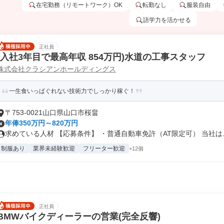
在宅勤務（リモートワーク）OK
転勤なし
服装自由
語学力を活かせる
正社員
(入社3年目で最高年収 854万円)水道の工事スタッフ
株式会社クラシアンホールディングス
一生食いっぱぐれない技術力でしっかり稼ぐ！
〒753-0021山口県山口市桜畠
年俸350万円～820万円
求めている人材 【応募条件】 ・普通自動車免許（AT限定可） 当社は..
制服あり
業界未経験歓迎
フリーター歓迎
+12個
正社員
BMWバイクディーラーの営業(完全反響)