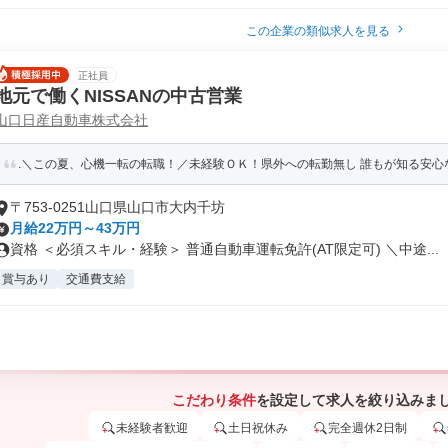
この企業の類似求人を見る
正社員
地元で働くNISSANの中古営業
山口日産自動車株式会社
.＼この夏、心機一転の転職！／未経験ＯＫ！県外への転勤無し 誰もが知る安心な会
〒753-0251山口県山口市大内千坊
月給22万円～43万円
資格 ＜必須スキル・経験＞ 普通自動車運転免許(AT限定可) ＼中途...
賞与あり
交通費支給
こだわり条件
を設定して求人を絞り込みま
未経験者歓迎
土日祝休み
完全週休2日制