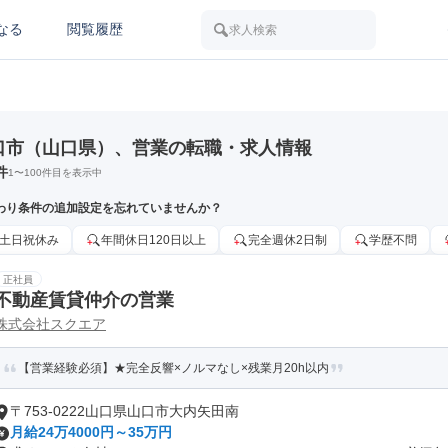
なる
閲覧履歴
求人検索
口市（山口県）、営業の転職・求人情報
件
1
〜
100
件目を表示中
わり条件の追加設定を忘れていませんか？
土日祝休み
年間休日120日以上
完全週休2日制
学歴不問
正社員
不動産賃貸仲介の営業
株式会社スクエア
【営業経験必須】★完全反響×ノルマなし×残業月20h以内
〒753-0222山口県山口市大内矢田南
月給24万4000円～35万円