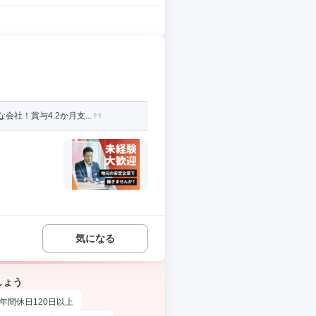
社！賞与4.2か月支...
気になる
しょう
年間休日120日以上