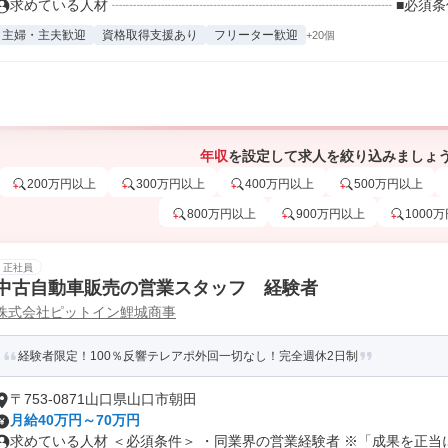
求めている人材 ┈┈┈┈┈┈┈┈┈┈┈┈┈┈┈┈┈┈┈┈ ■必須条件 
主婦・主夫歓迎
資格取得支援あり
フリーター歓迎
+20個
年収
を設定して求人を絞り込みましょ
200万円以上
300万円以上
400万円以上
500万円以上
800万円以上
900万円以上
1000
正社員
中古自動車販売の営業スタッフ 経験者
株式会社ピットイン鯉城商事
経験者限定！100％反響テレアポ外回一切なし！完全週休2日制
〒753-0871山口県山口市朝田
月給40万円～70万円
求めている人材 ＜必須条件＞ ・同業界の営業経験者 ※「成果を正当に.