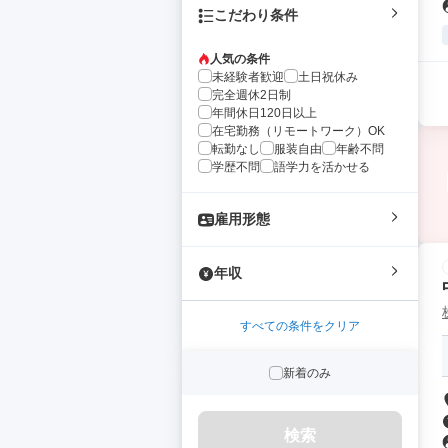
こだわり条件
人気の条件
未経験者歓迎
土日祝休み
完全週休2日制
年間休日120日以上
在宅勤務（リモートワーク）OK
転勤なし
服装自由
年齢不問
学歴不問
語学力を活かせる
雇用形態
年収
すべての条件をクリア
新着のみ
検索