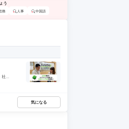
ょう
総務
人事
中国語
...
気になる