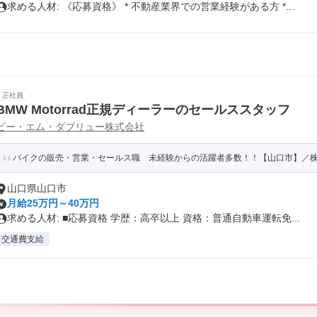
求める人材: 《応募資格》 * 不動産業界での営業経験がある方 *...
正社員
BMW Motorrad正規ディーラーのセールススタッフ
ビー・エム・ダブリュー株式会社
バイクの販売・営業・セールス職 未経験からの活躍者多数！！【山口市】／
山口県山口市
月給25万円～40万円
求める人材: ■応募資格 学歴：高卒以上 資格：普通自動車運転免...
交通費支給