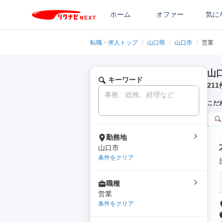
ホーム
オファー
気に
転職・求人トップ
/
山口県
/
山口市
/
営業
山
キーワード
211
こだ
勤務地
山口市
条件をクリア
職種
営業
条件をクリア