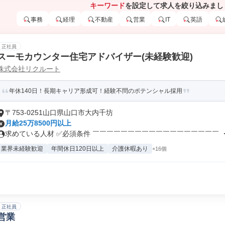
キーワード
を設定して求人を絞り込みまし
事務
経理
不動産
営業
IT
英語
正社員
スーモカウンター住宅アドバイザー(未経験歓迎)
株式会社リクルート
年休140日！長期キャリア形成可！経験不問のポテンシャル採用
〒753-0251山口県山口市大内千坊
月給25万8500円以上
求めている人材 ✅必須条件 ￣￣￣￣￣￣￣￣￣￣￣￣￣￣￣￣￣￣ ・社
業界未経験歓迎
年間休日120日以上
介護休暇あり
+16個
正社員
営業