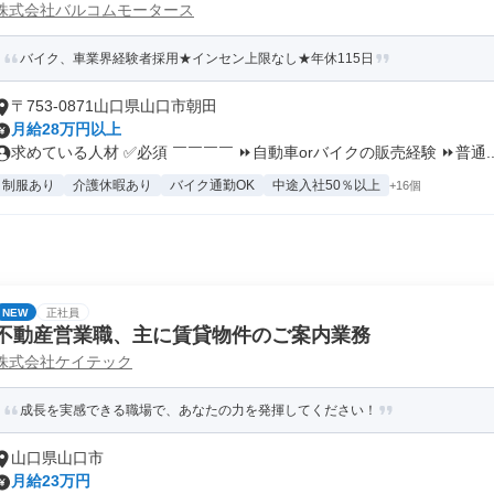
株式会社バルコムモータース
バイク、車業界経験者採用★インセン上限なし★年休115日
〒753-0871山口県山口市朝田
月給28万円以上
求めている人材 ✅必須 ￣￣￣￣ ⏩自動車orバイクの販売経験 ⏩普通..
制服あり
介護休暇あり
バイク通勤OK
中途入社50％以上
+16個
NEW
正社員
不動産営業職、主に賃貸物件のご案内業務
株式会社ケイテック
成長を実感できる職場で、あなたの力を発揮してください！
山口県山口市
月給23万円