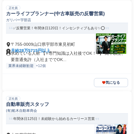
正社員
カーライフプランナー(中古車販売の反響営業)
ガリバー宇部店
✅反響営業！年間休日120日！インセンティブもあり✨⭕
〒755-0009山口県宇部市東見初町
月給28万5715円以上
求めている人材 【⭐専門知識は入社後でOK！⭐】 高卒以上、
要普通免許（入社まででOK...
業界未経験歓迎
+12個
気になる
正社員
自動車販売スタッフ
(有)船木自動車商会
年間休日125日！未経験から始めるカーリース営業