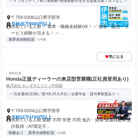
インセンティブ有◎未経験×接客経験が活きる提案営業ノルマなし
〒759-0206山口県宇部市
月給26万9600円以上
求めている人材 ✅ 業界・職種未経験OK！ ✅ 接客・販売・サ
ービス経験が活きる！ ✅...
業界未経験歓迎
+24個
気になる
契約社員
Honda正規ディーラーの来店型営業職(正社員登用あり)
株式会社 ホンダモビリティ中四国
完全週休2日制／賞与6.25カ月分／企業年金・貸与車制度あり
〒759-0204山口県宇部市
月給23万4700円以上
求めている人材 経験 不問 学歴 不問 免許・資格 普通自動車免
許取得（AT限定不...
制服あり
業界未経験歓迎
+22個