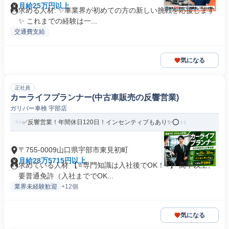
月給25万円以上
求める人材: ✨️車業界が初めての方の新しい挑戦を応援します
✨️ これまでの経験は一...
交通費支給
気になる
正社員
カーライフプランナー(中古車販売の反響営業)
ガリバー車検 宇部店
✅反響営業！年間休日120日！インセンティブもあり✨⭕
〒755-0009山口県宇部市東見初町
月給28万5715円以上
求めている人材 【⭐専門知識は入社後でOK！⭐】 高卒以上、
要普通免許（入社まででOK...
業界未経験歓迎
+12個
気になる