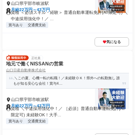
山口県宇部市岐波駅
月給22万円～43万円
資格 ＜必須スキル・経験＞ 普通自動車運転免許(AT限定可) ＼
中途採用強化中！／ ...
賞与あり
交通費支給
気になる
正社員
地元で働くNISSANの営業
山口日産自動車株式会社
.＼この夏、心機一転の転職！／未経験ＯＫ！県外への転勤無し 誰
もが知る安心な会社！賞与4....
山口県宇部市岐波駅
月給22万円～43万円
資格 ＼中途採用強化中！／ ［必須］普通自動車運転免許(AT
限定可) 未経験OK！大手...
賞与あり
交通費支給