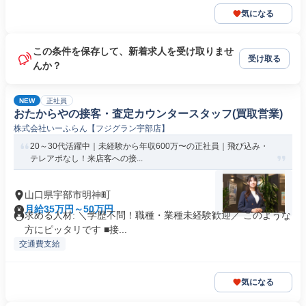
気になる
この条件を保存して、新着求人を受け取りませ
受け取る
んか？
NEW
正社員
おたからやの接客・査定カウンタースタッフ(買取営業)
株式会社いーふらん【フジグラン宇部店】
20～30代活躍中｜未経験から年収600万〜の正社員｜飛び込み・
テレアポなし！来店客への接...
山口県宇部市明神町
月給35万円～50万円
求める人材: ＼学歴不問！職種・業種未経験歓迎／ このような
方にピッタリです ■接...
交通費支給
気になる