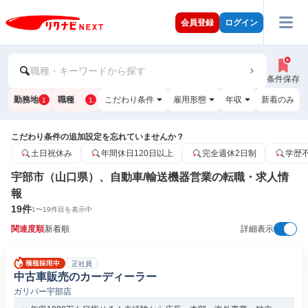
会員登録
ログイン
職種・キーワードから探す
条件保存
勤務地
職種
こだわり条件
雇用形態
年収
新着のみ
1
1
こだわり条件の追加設定を忘れていませんか？
土日祝休み
年間休日120日以上
完全週休2日制
学歴
宇部市（山口県）、自動車/輸送機器営業の転職・求人情
報
19
件
1
〜
19
件目を表示中
関連度順
新着順
詳細表示
正社員
中古車販売のカーディーラー
ガリバー宇部店