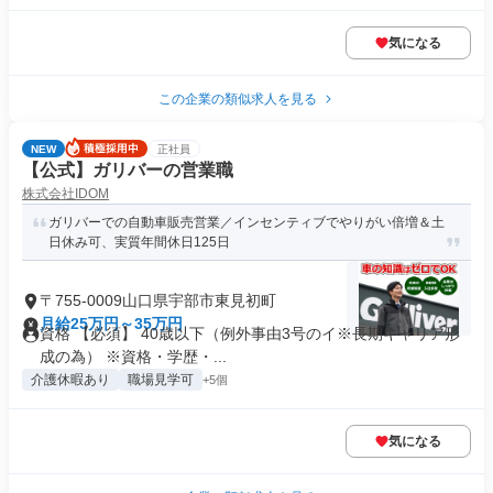
気になる
この企業の類似求人を見る
NEW
正社員
【公式】ガリバーの営業職
株式会社IDOM
ガリバーでの自動車販売営業／インセンティブでやりがい倍増＆土
日休み可、実質年間休日125日
〒755-0009山口県宇部市東見初町
月給25万円～35万円
資格 【必須】 40歳以下（例外事由3号のイ※長期キャリア形
成の為） ※資格・学歴・...
介護休暇あり
職場見学可
+5個
気になる