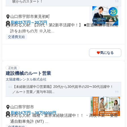
験からのスタート！
山口県宇部市東見初町
月給25万円～30万円
求める人材: 【20代・第2新卒活躍中！】 ■普通自動車運転免
許をお持ちの方 ※入社...
交通費支給
気になる
正社員
建設機械のルート営業
太陽建機レンタル株式会社
【未経験活躍中◎営業職】20代から30代前半の20〜30代活躍中！
／ルート営業／賞与年3回...
山口県宇部市
月給24万円～38万8000円
求める人材: 職種・業界未経験活躍中！！ ・高校卒業 ・要普
通自動車免許 (MT) ...