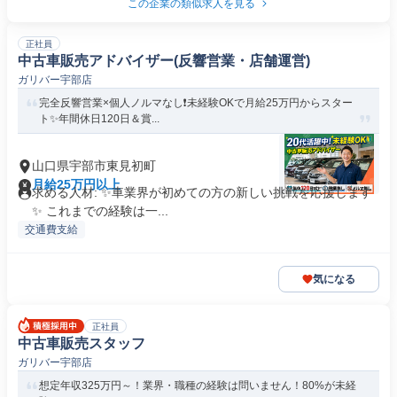
この企業の類似求人を見る
正社員
中古車販売アドバイザー(反響営業・店舗運営)
ガリバー宇部店
完全反響営業×個人ノルマなし❗️未経験OKで月給25万円からスター
ト✨年間休日120日＆賞...
山口県宇部市東見初町
月給25万円以上
求める人材: ✨️車業界が初めての方の新しい挑戦を応援します
✨️ これまでの経験は一...
交通費支給
気になる
正社員
中古車販売スタッフ
ガリバー宇部店
想定年収325万円～！業界・職種の経験は問いません！80%が未経