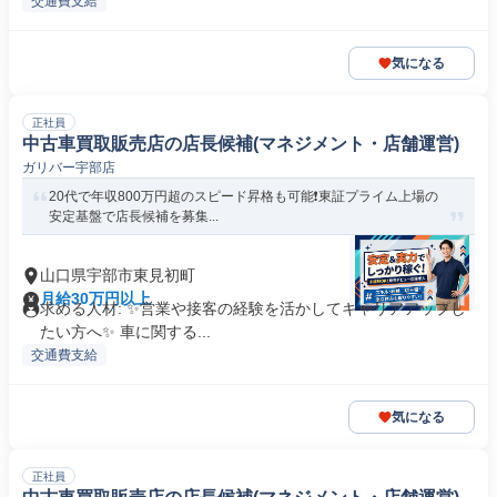
交通費支給
気になる
正社員
中古車買取販売店の店長候補(マネジメント・店舗運営)
ガリバー宇部店
20代で年収800万円超のスピード昇格も可能❗️東証プライム上場の
安定基盤で店長候補を募集...
山口県宇部市東見初町
月給30万円以上
求める人材: ✨️営業や接客の経験を活かしてキャリアアップし
たい方へ✨️ 車に関する...
交通費支給
気になる
正社員