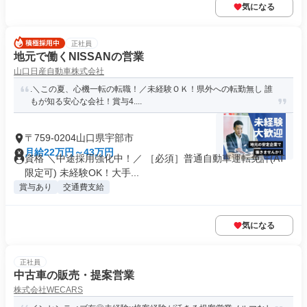
気になる
正社員
地元で働くNISSANの営業
山口日産自動車株式会社
.＼この夏、心機一転の転職！／未経験ＯＫ！県外への転勤無し 誰
もが知る安心な会社！賞与4....
〒759-0204山口県宇部市
月給22万円～43万円
資格 ＼中途採用強化中！／ ［必須］普通自動車運転免許(AT
限定可) 未経験OK！大手...
賞与あり
交通費支給
気になる
正社員
中古車の販売・提案営業
株式会社WECARS