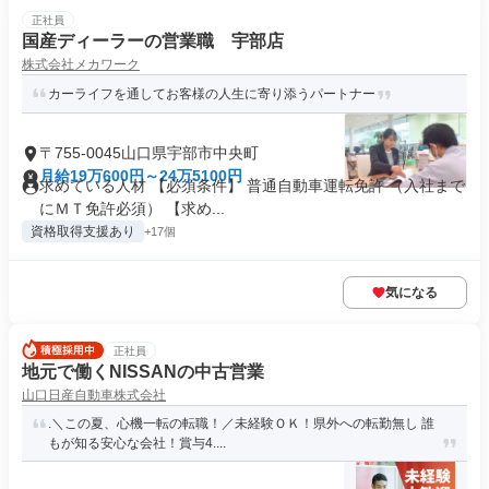
正社員
国産ディーラーの営業職 宇部店
株式会社メカワーク
カーライフを通してお客様の人生に寄り添うパートナー
〒755-0045山口県宇部市中央町
月給19万600円～24万5100円
求めている人材 【必須条件】 普通自動車運転免許 （入社まで
にＭＴ免許必須） 【求め...
資格取得支援あり
+17個
気になる
正社員
地元で働くNISSANの中古営業
山口日産自動車株式会社
.＼この夏、心機一転の転職！／未経験ＯＫ！県外への転勤無し 誰
もが知る安心な会社！賞与4....