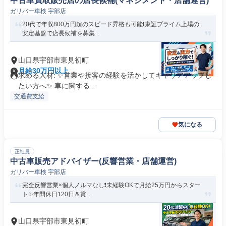
中古車買取販売店の店長候補(マネジメント・店舗運営)
ガリバー車検 宇部店
20代で年収800万円超のスピード昇格も可能❗️東証プライム上場の
安定基盤で店長候補を募集...
山口県宇部市東見初町
月給30万円以上
求める人材: ✨️営業や接客の経験を活かしてキャリアアップし
たい方へ✨️ 車に関する...
交通費支給
気になる
正社員
中古車販売アドバイザー(反響営業・店舗運営)
ガリバー車検 宇部店
完全反響営業×個人ノルマなし❗️未経験OKで月給25万円からスター
ト✨年間休日120日＆賞...
山口県宇部市東見初町