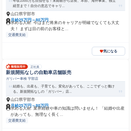
年収1000万も目指せる！未経験から店長、本部、海外事業、独立
経営まで！自分の意志でキャリ...
山口県宇部市
月給25万円～80万円
求める人材: 今はまだ将来のキャリアが明確でなくても大丈
夫！ まずは目の前のお客様と...
交通費支給
気になる
正社員
新規開拓なしの自動車店舗販売
ガリバー車検 宇部店
結婚も、出産も、子育ても。変化があっても、ここでずっと働け
る。新規開拓なしの「ガリバー」店...
山口県宇部市
月給25万円～80万円
求める人材: 業界経験や車の知識は問いません！ 「結婚や出産
があっても、無理なく長く...
交通費支給