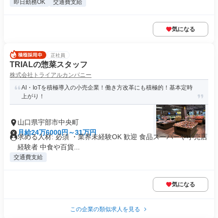
即日勤務OK
交通費支給
気になる
正社員
TRIALの惣菜スタッフ
株式会社トライアルカンパニー
AI・IoTを積極導入の小売企業！働き方改革にも積極的！基本定時
上がり！
山口県宇部市中央町
月給24万6000円～31万円
求める人材: 必須 ・業界未経験OK 歓迎 食品スーパーや小売店
経験者 中食や百貨...
交通費支給
気になる
この企業の類似求人を見る