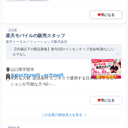
気になる
正社員
楽天モバイルの販売スタッフ
楽天トータルソリューションズ株式会社
【35歳以下の限定募集】賞与2回+インセンティブ支給/転勤なし/ノ
ルマなし
山口県宇部市
月給24万5250円～65万350円
求める人材: 必須条件 ビジネスで通用する日本語コミュニケー
ションが可能な方 N2～...
気になる
この企業の類似求人を見る
契約社員