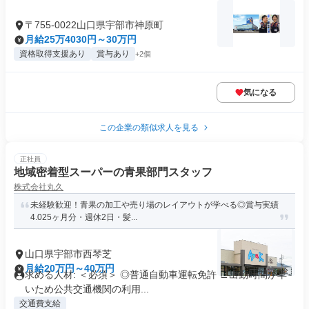
〒755-0022山口県宇部市神原町
月給25万4030円～30万円
資格取得支援あり
賞与あり
+2個
気になる
この企業の類似求人を見る
正社員
地域密着型スーパーの青果部門スタッフ
株式会社丸久
未経験歓迎！青果の加工や売り場のレイアウトが学べる◎賞与実績
4.025ヶ月分・週休2日・髪...
山口県宇部市西琴芝
月給20万円～40万円
求める人材: ＜必須＞ ◎普通自動車運転免許 ∟出勤時間が早
いため公共交通機関の利用...
交通費支給