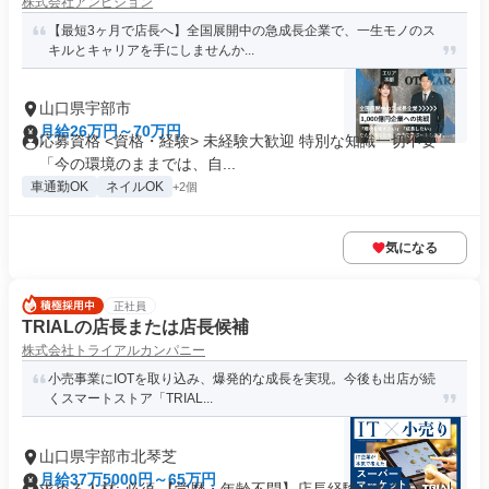
株式会社アンビション
【最短3ヶ月で店長へ】全国展開中の急成長企業で、一生モノのス
キルとキャリアを手にしませんか...
山口県宇部市
月給26万円～70万円
応募資格 <資格・経験> 未経験大歓迎 特別な知識一切不要
「今の環境のままでは、自...
車通勤OK
ネイルOK
+2個
気になる
正社員
TRIALの店長または店長候補
株式会社トライアルカンパニー
小売事業にIOTを取り込み、爆発的な成長を実現。今後も出店が続
くスマートストア「TRIAL...
山口県宇部市北琴芝
月給37万5000円～65万円