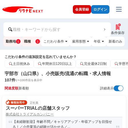
会員登録
ログイン
職種・キーワードから探す
条件保存
勤務地
職種
こだわり条件
雇用形態
年収
新着のみ
1
1
こだわり条件の追加設定を忘れていませんか？
土日祝休み
年間休日120日以上
完全週休2日制
学歴
宇部市（山口県）、小売販売/流通の転職・求人情報
107
件
1
〜
100
件目を表示中
関連度順
新着順
詳細表示
正社員
スーパーTRIALの店舗スタッフ
株式会社トライアルカンパニー
【未経験歓迎】年齢不問／キャリアアップ・年収アップを目指せ
る！／小売業等の経験が活かせる／...