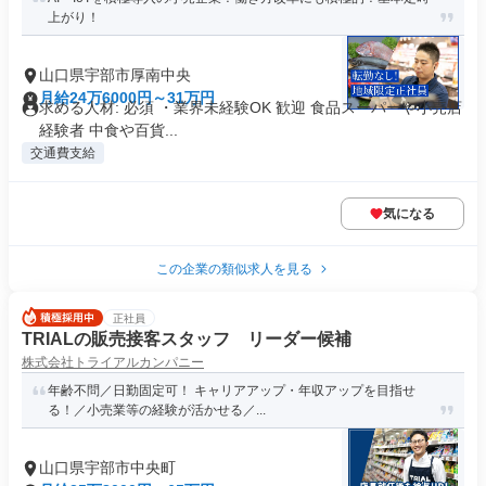
上がり！
山口県宇部市厚南中央
月給24万6000円～31万円
求める人材: 必須 ・業界未経験OK 歓迎 食品スーパーや小売店
経験者 中食や百貨...
交通費支給
気になる
この企業の類似求人を見る
正社員
TRIALの販売接客スタッフ リーダー候補
株式会社トライアルカンパニー
年齢不問／日勤固定可！ キャリアアップ・年収アップを目指せ
る！／小売業等の経験が活かせる／...
山口県宇部市中央町