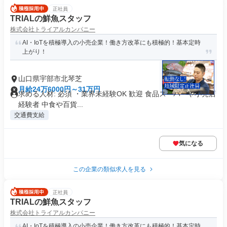
正社員
TRIALの鮮魚スタッフ
株式会社トライアルカンパニー
AI・IoTを積極導入の小売企業！働き方改革にも積極的！基本定時
上がり！
山口県宇部市北琴芝
月給24万6000円～31万円
求める人材: 必須 ・業界未経験OK 歓迎 食品スーパーや小売店
経験者 中食や百貨...
交通費支給
気になる
この企業の類似求人を見る
正社員
TRIALの鮮魚スタッフ
株式会社トライアルカンパニー
AI・IoTを積極導入の小売企業！働き方改革にも積極的！基本定時