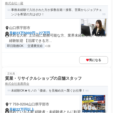
株式会社一蔵
事務未経験で入社された方が多数在籍！接客、営業からジョブチェ
ンジを希望の方はぜひ！
山口県宇部市
月給23万5000円～27万円
求める人材: 土日祝に勤務可能な方、業界未経験歓迎、職種未
経験歓迎 【活躍できる方...
即日勤務OK
交通費支給
+1個
気になる
正社員
質屋・リサイクルショップの店舗スタッフ
株式会社進農商会
未経験OK★モノの「価値」を見極め次へ繋ぐお仕事！
〒759-0204山口県宇部市
月給22万円以上
求めている人材 経験者・未経験者ともに歓迎 ベテランから新