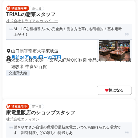
正社員
TRIALの惣菜スタッフ
株式会社トライアルカンパニー
AI・IoTを積極導入の小売企業！働き方改革にも積極的！基本定時
上がり！
山口県宇部市大字東岐波
月給24万6000円～31万円
求める人材: 必須 ・業界未経験OK 歓迎 食品スーパーや小売店
経験者 中食や百貨...
交通費支給
気になる
正社員
家電量販店のショップスタッフ
株式会社エディオン
働きやすさが自慢の職場◎最新家電にいつでも触れられる環境で
す。割引制度などの嬉しい待遇もあ...