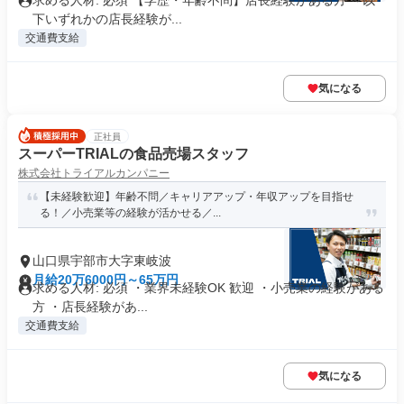
求める人材: 必須 【学歴・年齢不問】店長経験がある方 ～以
下いずれかの店長経験が...
交通費支給
気になる
正社員
スーパーTRIALの食品売場スタッフ
株式会社トライアルカンパニー
【未経験歓迎】年齢不問／キャリアアップ・年収アップを目指せ
る！／小売業等の経験が活かせる／...
山口県宇部市大字東岐波
月給20万6000円～65万円
求める人材: 必須 ・業界未経験OK 歓迎 ・小売業の経験がある
方 ・店長経験があ...
交通費支給
気になる