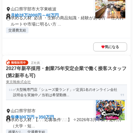
山口県宇部市大字東岐波
月給28万2000円～40万円
求める人材: 必須 ・生鮮の商品知識・経験がある方 ・仕入れ
ルートや市場に明るい方 ...
交通費支給
気になる
正社員
2027年新卒採用・創業75年安定企業で働く接客スタッフ
(第2新卒も可)
東京靴株式会社
✅大型靴専門店「シューズ愛ランド」✅定員1名のオンライン会社
説明会を実施中／当初は希望勤務...
山口県宇部市
年俸300万円～350万円
求める人材: 【∴∵応募条件∵∴】 ✧2026年3月卒業予定の方
（大学・短...
残業なし
交通費支給