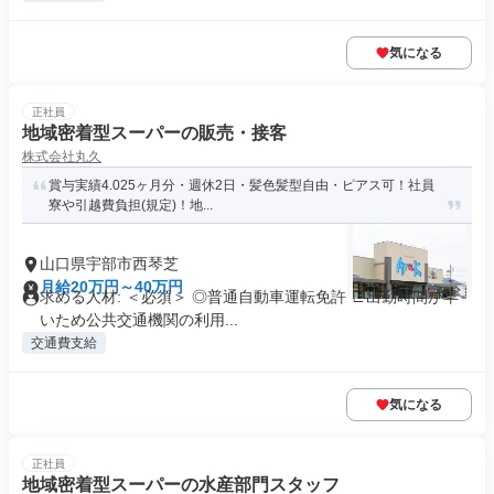
気になる
正社員
地域密着型スーパーの販売・接客
株式会社丸久
賞与実績4.025ヶ月分・週休2日・髪色髪型自由・ピアス可！社員
寮や引越費負担(規定)！地...
山口県宇部市西琴芝
月給20万円～40万円
求める人材: ＜必須＞ ◎普通自動車運転免許 ∟出勤時間が早
いため公共交通機関の利用...
交通費支給
気になる
正社員
地域密着型スーパーの水産部門スタッフ