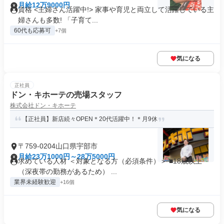
月給12万9000円
資格 <主婦さん活躍中!> 家事や育児と両立して活躍している主
婦さんも多数! 「子育て...
60代も応募可
+7個
気になる
正社員
ドン・キホーテの売場スタッフ
株式会社ドン・キホーテ
【正社員】新店続々OPEN＊20代活躍中！＊月9休
〒759-0204山口県宇部市
月給23万1000円～28万5000円
求めている人材 ＜対象となる方（必須条件）＞ ■18歳以上
（深夜帯の勤務があるため） ...
業界未経験歓迎
+16個
気になる