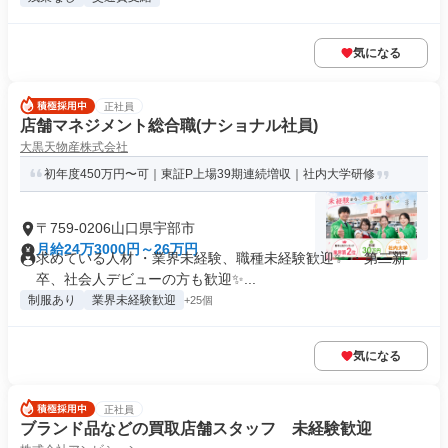
気になる
正社員
店舗マネジメント総合職(ナショナル社員)
大黒天物産株式会社
初年度450万円〜可｜東証P上場39期連続増収｜社内大学研修
〒759-0206山口県宇部市
月給24万3000円～26万円
求めている人材 ・業界未経験、職種未経験歓迎✨ ・第二新
卒、社会人デビューの方も歓迎✨...
制服あり
業界未経験歓迎
+25個
気になる
正社員
ブランド品などの買取店舗スタッフ 未経験歓迎