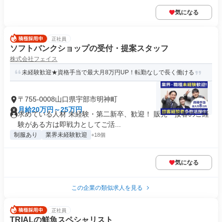
気になる
正社員
ソフトバンクショップの受付・提案スタッフ
株式会社フェイス
未経験歓迎★資格手当で最大月8万円UP！転勤なしで長く働ける
〒755-0008山口県宇部市明神町
月給20万円～25万円
求めている人材 未経験・第二新卒、歓迎！ 販売・接客のご経
験がある方は即戦力としてご活...
制服あり
業界未経験歓迎
+18個
気になる
この企業の類似求人を見る
正社員
TRIALの鮮魚スペシャリスト