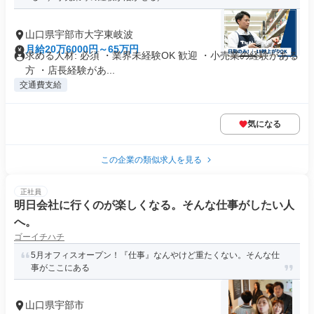
山口県宇部市大字東岐波
月給20万6000円～65万円
求める人材: 必須 ・業界未経験OK 歓迎 ・小売業の経験がある
方 ・店長経験があ...
交通費支給
気になる
この企業の類似求人を見る
正社員
明日会社に行くのが楽しくなる。そんな仕事がしたい人
へ。
ゴーイチハチ
5月オフィスオープン！『仕事』なんやけど重たくない。そんな仕
事がここにある
山口県宇部市