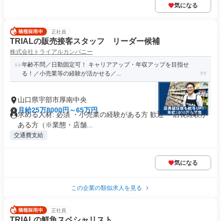
気になる
正社員
TRIALの販売接客スタッフ リーダー候補
株式会社トライアルカンパニー
年齢不問／日勤固定可！ キャリアアップ・年収アップを目指せ
る！／小売業等の経験が活かせる／...
山口県宇部市厚南中央
月給25万8000円～65万円
求める人材: 必須 ・小売業の経験がある方 歓迎 ・店長経験が
ある方（※業態・店舗...
交通費支給
気になる
この企業の類似求人を見る
正社員
TRIALの鮮魚スペシャリスト