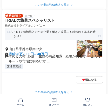
この企業の類似求人を見る
正社員
TRIALの惣菜スペシャリスト
株式会社トライアルカンパニー
AI・IoTを積極導入の小売企業！働き方改革にも積極的！基本定時
上がり！
山口県宇部市厚南中央
月給28万2000円～40万円
求める人材: 必須 ・生鮮の商品知識・経験がある方 ・仕入れ
ルートや市場に明るい方 ...
交通費支給
気になる
この企業の類似求人を見る
契約社員
ホーム
オファー
気になる
モバイルアドバイザー