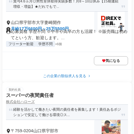
賞与4.6ヵ月◎男性育休取得実績多数！月8～10日休み【15期連続
増収・増益】★だれでもで...
山口県宇部市大字妻崎開作
月給17万6600円～25万5500円
応募資格 学歴不問 ※中卒や高卒の方も活躍！ ※販売職は初め
てという方、歓迎します。...
フリーター歓迎
学歴不問
+6個
気になる
この企業の類似求人を見る
契約社員
スーパーの夜間責任者
株式会社ハローズ
経験を活かして働きたい夜間の責任者を募集します！責任あるポジ
ションで安定して働ける環境◎ス...
〒759-0204山口県宇部市