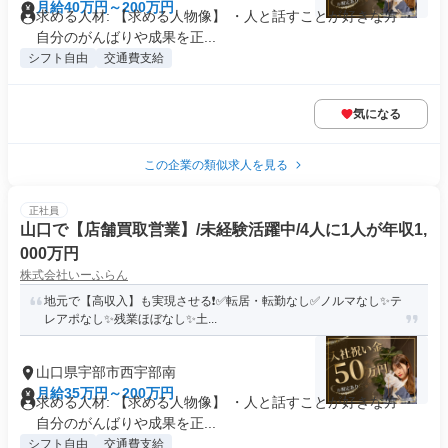
月給40万円～200万円
求める人材: 【求める人物像】 ・人と話すことが好きな方 ・
自分のがんばりや成果を正...
シフト自由
交通費支給
気になる
この企業の類似求人を見る
正社員
山口で【店舗買取営業】/未経験活躍中/4人に1人が年収1,
000万円
株式会社いーふらん
地元で【高収入】も実現させる❗✅転居・転勤なし✅ノルマなし✨テ
レアポなし✨残業ほぼなし✨土...
山口県宇部市西宇部南
月給35万円～200万円
求める人材: 【求める人物像】 ・人と話すことが好きな方 ・
自分のがんばりや成果を正...
シフト自由
交通費支給