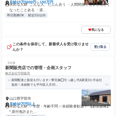
月給23万5000円～150万円
求める人材: こんな人、たぶん合う ・人間関係で仕事しんどく
なったことある ・楽...
即日勤務OK
駅近5分以内
気になる
この条件を保存して、新着求人を受け取りませ
受け取る
んか？
正社員
新聞販売店での管理・企画スタッフ
株式会社宇部販売
新聞配達と販促を行います✅寮完備⭕引っ越し代&家賃3か月会社
負担！未経験でも平均収入月35...
山口県宇部市
月給30万円以上
求める人材: ✅学歴・年齢不問 ✅未経験者歓迎！ 【必須資格】
* 原付免許また...