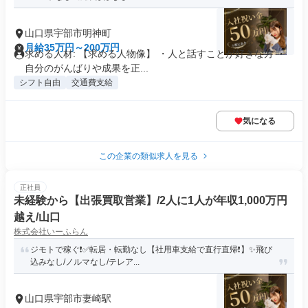
山口県宇部市明神町
月給35万円～200万円
求める人材: 【求める人物像】 ・人と話すことが好きな方 ・
自分のがんばりや成果を正...
シフト自由
交通費支給
気になる
この企業の類似求人を見る
正社員
未経験から【出張買取営業】/2人に1人が年収1,000万円
越え/山口
株式会社いーふらん
ジモトで稼ぐ❗✅転居・転勤なし【社用車支給で直行直帰❗】✨飛び
込みなし/ノルマなし/テレア...
山口県宇部市妻崎駅