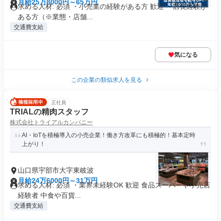
月給25万8000円～65万円
求める人材: 必須 ・小売業の経験がある方 歓迎 ・店長経験が
ある方（※業態・店舗...
交通費支給
気になる
この企業の類似求人を見る
正社員
TRIALの精肉スタッフ
株式会社トライアルカンパニー
AI・IoTを積極導入の小売企業！働き方改革にも積極的！基本定時
上がり！
山口県宇部市大字東岐波
月給24万6000円～31万円
求める人材: 必須 ・業界未経験OK 歓迎 食品スーパーや小売店
経験者 中食や百貨...
交通費支給