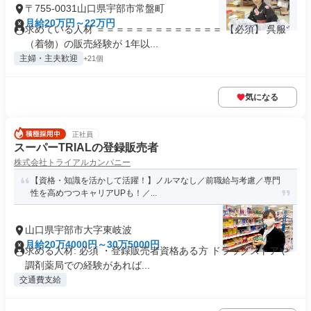
〒755-0031山口県宇部市常盤町
月給20万円～22万円
求めている人材 ＝＝＝＝＝＝＝＝＝＝＝＝＝ 【必須】 呉服
（着物）の販売経験が 1年以...
主婦・主夫歓迎
+21個
気になる
正社員
スーパーTRIALの登録販売者
株式会社トライアルカンパニー
【資格・知識を活かして活躍！】ノルマなし／前職給与考慮／専⾨
性を⾼めつつキャリアUPも！／...
山口県宇部市大字東岐波
月給20万4000円～30万5000円
求める人材: 必須 ・登録販売者資格ある方 ドラッグストアや
調剤薬局での経験があれば...
交通費支給