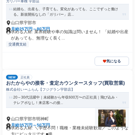
ガリバー車検 宇部店
結婚も、出産も、子育ても。変化があっても、ここでずっと働け
る。新規開拓なしの「ガリバー」店...
山口県宇部市
月給25万円～80万円
求める人材: 業界経験や車の知識は問いません！ 「結婚や出産
があっても、無理なく長く...
交通費支給
気になる
NEW
正社員
おたからやの接客・査定カウンタースタッフ(買取営業)
株式会社いーふらん【フジグラン宇部店】
20～30代活躍中｜未経験から年収600万〜の正社員｜飛び込み・
テレアポなし！来店客への接...
山口県宇部市明神町
月給35万円～50万円
求める人材: ＼学歴不問！職種・業種未経験歓迎／ このような
方にピッタリです ■接...