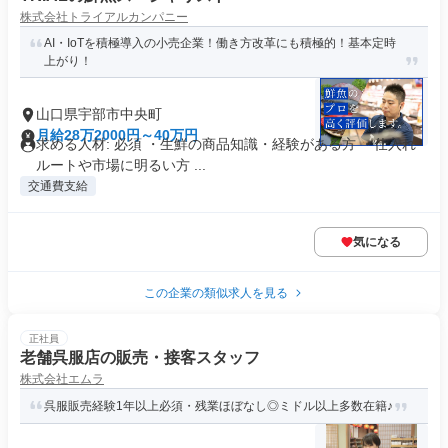
株式会社トライアルカンパニー
AI・IoTを積極導入の小売企業！働き方改革にも積極的！基本定時
上がり！
山口県宇部市中央町
月給28万2000円～40万円
求める人材: 必須 ・生鮮の商品知識・経験がある方 ・仕入れ
ルートや市場に明るい方 ...
交通費支給
気になる
この企業の類似求人を見る
正社員
老舗呉服店の販売・接客スタッフ
株式会社エムラ
呉服販売経験1年以上必須・残業ほぼなし◎ミドル以上多数在籍♪