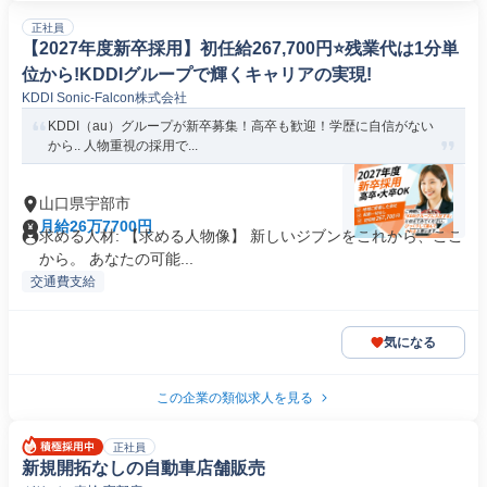
正社員
【2027年度新卒採用】初任給267,700円⭐️残業代は1分単
位から!KDDIグループで輝くキャリアの実現!
KDDI Sonic-Falcon株式会社
KDDI（au）グループが新卒募集！高卒も歓迎！学歴に自信がない
から.. 人物重視の採用で...
山口県宇部市
月給26万7700円
求める人材: 【求める人物像】 新しいジブンをこれから、ここ
から。 あなたの可能...
交通費支給
気になる
この企業の類似求人を見る
正社員
新規開拓なしの自動車店舗販売