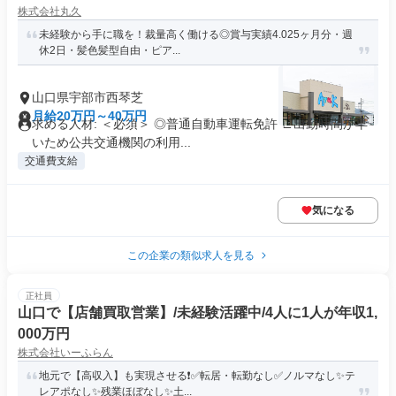
株式会社丸久
未経験から手に職を！裁量高く働ける◎賞与実績4.025ヶ月分・週
休2日・髪色髪型自由・ピア...
山口県宇部市西琴芝
月給20万円～40万円
求める人材: ＜必須＞ ◎普通自動車運転免許 ∟出勤時間が早
いため公共交通機関の利用...
交通費支給
気になる
この企業の類似求人を見る
正社員
山口で【店舗買取営業】/未経験活躍中/4人に1人が年収1,
000万円
株式会社いーふらん
地元で【高収入】も実現させる❗✅転居・転勤なし✅ノルマなし✨テ
レアポなし✨残業ほぼなし✨土...