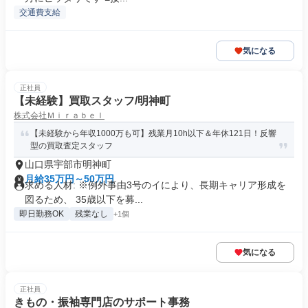
交通費支給
気になる
正社員
【未経験】買取スタッフ/明神町
株式会社Ｍｉｒａｂｅｌ
【未経験から年収1000万も可】残業月10h以下＆年休121日！反響
型の買取査定スタッフ
山口県宇部市明神町
月給35万円～50万円
求める人材: ※例外事由3号のイにより、長期キャリア形成を
図るため、 35歳以下を募...
即日勤務OK
残業なし
+1個
気になる
正社員
きもの・振袖専門店のサポート事務