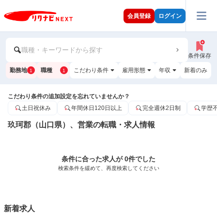
会員登録
ログイン
職種・キーワードから探す
条件保存
勤務地
職種
こだわり条件
雇用形態
年収
新着のみ
1
1
こだわり条件の追加設定を忘れていませんか？
土日祝休み
年間休日120日以上
完全週休2日制
学歴
玖珂郡（山口県）、営業の転職・求人情報
条件に合った求人が 0件でした
検索条件を緩めて、再度検索してください
新着求人