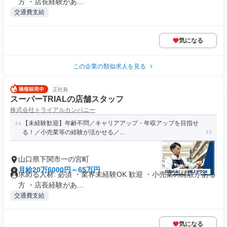
方 ・店長経験があ...
交通費支給
気になる
この企業の類似求人を見る
正社員
スーパーTRIALの店舗スタッフ
株式会社トライアルカンパニー
【未経験歓迎】年齢不問／キャリアアップ・年収アップを目指せ
る！／小売業等の経験が活かせる／...
山口県下関市一の宮町
月給20万6000円～65万円
求める人材: 必須 ・業界未経験OK 歓迎 ・小売業の経験がある
方 ・店長経験があ...
交通費支給
気になる