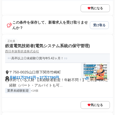
気になる
この条件を保存して、新着求人を受け取りませ
受け取る
んか？
正社員
鉄道電気技術者(電気システム系統の保守管理)
西日本旅客鉄道株式会社
高卒以上◎未経験◎賞与年5.42ヶ月！
〒750-0025山口県下関市竹崎町
月給21万2541円～37万7790円
求めている人材 【未経験者歓迎！年齢不問！】 これまでのご
経験（パート・アルバイトも可...
業界未経験歓迎
+14個
気になる