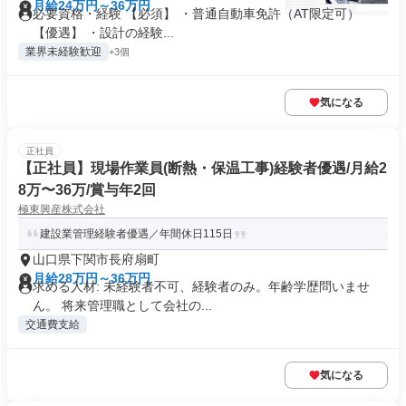
月給24万円～36万円
必要資格・経験 【必須】 ・普通自動車免許（AT限定可）
【優遇】 ・設計の経験...
業界未経験歓迎
+3個
気になる
正社員
【正社員】現場作業員(断熱・保温工事)経験者優遇/月給2
8万〜36万/賞与年2回
極東興産株式会社
建設業管理経験者優遇／年間休日115日
山口県下関市長府扇町
月給28万円～36万円
求める人材: 未経験者不可、経験者のみ。年齢学歴問いませ
ん。 将来管理職として会社の...
交通費支給
気になる