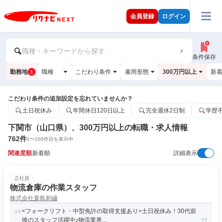
会員登録
ログイン
職種・キーワードから探す
条件保存
勤務地
職種
こだわり条件
雇用形態
300万円以上
新
1
こだわり条件の追加設定を忘れていませんか？
土日祝休み
年間休日120日以上
完全週休2日制
学歴
下関市（山口県）、300万円以上の転職・求人情報
762
件
1
〜
100
件目を表示中
関連度順
新着順
詳細表示
正社員
物流倉庫の作業スタッフ
株式会社蓑島刺繡
<フォークリフト・中型免許の取得支援あり>土日祝休み！30代前
後のスタッフ活躍中♪物流業界...