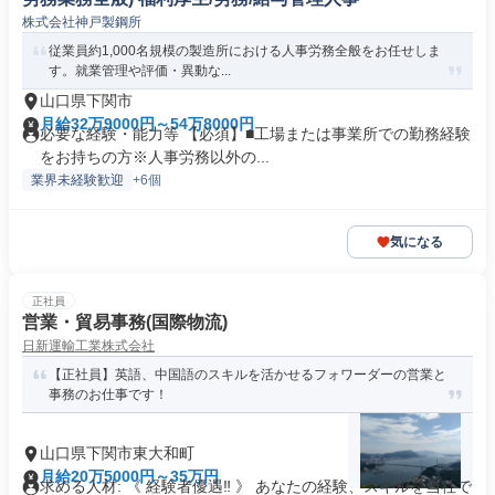
株式会社神戸製鋼所
従業員約1,000名規模の製造所における人事労務全般をお任せしま
す。就業管理や評価・異動な...
山口県下関市
月給32万9000円～54万8000円
必要な経験・能力等 【必須】■工場または事業所での勤務経験
をお持ちの方※人事労務以外の...
業界未経験歓迎
+6個
気になる
正社員
営業・貿易事務(国際物流)
日新運輸工業株式会社
【正社員】英語、中国語のスキルを活かせるフォワーダーの営業と
事務のお仕事です！
山口県下関市東大和町
月給20万5000円～35万円
求める人材: 《 経験者優遇‼ 》 あなたの経験、スキルを当社で