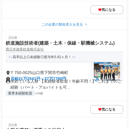
気になる
この企業の類似求人を見る
正社員
鉄道施設技術者(建築・土木・保線・駅機械システム)
西日本旅客鉄道株式会社
高卒以上◎未経験◎賞与年5.42ヶ月！
〒750-0025山口県下関市竹崎町
月給21万2541円～37万7790円
求めている人材 【未経験者歓迎！年齢不問！】 これまでのご
経験（パート・アルバイトも可...
業界未経験歓迎
+14個
気になる
正社員