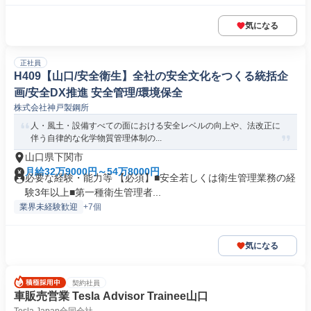
気になる
正社員
H409【山口/安全衛生】全社の安全文化をつくる統括企
画/安全DX推進 安全管理/環境保全
株式会社神戸製鋼所
人・風土・設備すべての面における安全レベルの向上や、法改正に
伴う自律的な化学物質管理体制の...
山口県下関市
月給32万9000円～54万8000円
必要な経験・能力等 【必須】■安全若しくは衛生管理業務の経
験3年以上■第一種衛生管理者...
業界未経験歓迎
+7個
気になる
契約社員
車販売営業 Tesla Advisor Trainee山口