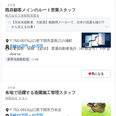
正社員
既存顧客メインのルート営業スタッフ
株式会社大東船舶電業舎
【完全未経験者、大歓迎】船舶用メーカーで、日本の流通を縁の下
から支える仕事！
〒750-0075山口県下関市彦島江の浦町
月給24万円～45万円
必要資格・経験 【必須】 普通自動車免許（AT限定可） For gl
obal ta...
業界未経験歓迎
+13個
気になる
正社員
各地で活躍する造園施工管理スタッフ
有限会社 キモト
〒752-0913山口県下関市乃木浜
月給23万円～33万円