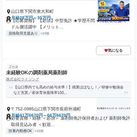
山口県下関市東大和町
月給28万円～35万円
【応募資格】 【必須】中型免許 ★学歴不問 ★経験者応援/ミ
ドル層活躍中 【メリット...
資格取得支援あり
+14個
気になる
正社員
未経験OKの調剤薬局薬剤師
株式会社ライジング
【山口県内でも高めの給与水準！】残業ほぼなし！／研修や勉強会
など充実／産休育休復帰率100...
〒752-0985山口県下関市長府外浦町
月給41万6670円～66万6670円
必要資格・経験 ＜必須＞ 薬剤師免許保持者および 薬剤師免許
取得見込み者 ＜歓迎...
扶養内勤務OK
+15個