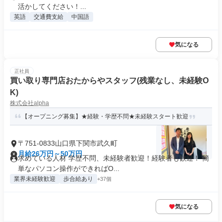
活かしてください！...
英語
交通費支給
中国語
気になる
正社員
買い取り専門店おたからやスタッフ(残業なし、未経験O
K)
株式会社alpha
【オープニング募集】★経験・学歴不問★未経験スタート歓迎
〒751-0833山口県下関市武久町
月給26万円～50万円
求めている人材 学歴不問、未経験者歓迎！経験者も歓迎！ 簡
単なパソコン操作ができればO...
業界未経験歓迎
歩合給あり
+37個
気になる