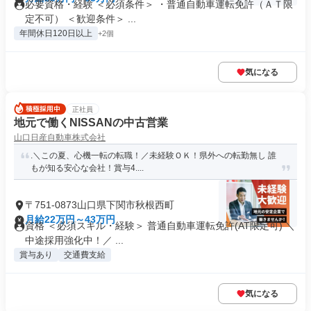
必要資格・経験 ＜必須条件＞ ・普通自動車運転免許（ＡＴ限
定不可） ＜歓迎条件＞ ...
年間休日120日以上
+2個
気になる
正社員
地元で働くNISSANの中古営業
山口日産自動車株式会社
.＼この夏、心機一転の転職！／未経験ＯＫ！県外への転勤無し 誰
もが知る安心な会社！賞与4....
〒751-0873山口県下関市秋根西町
月給22万円～43万円
資格 ＜必須スキル・経験＞ 普通自動車運転免許(AT限定可) ＼
中途採用強化中！／ ...
賞与あり
交通費支給
気になる