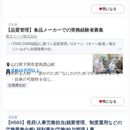
気になる
正社員
【品質管理】食品メーカーでの実務経験者募集
農水フーヅ株式会社
FSSC22000認証に基づく品質管理／Uターン・Iターン歓迎／地方
にいながら全国規模の仕...
山口県下関市彦島西山町
月給25万円以上
求める人材: ・”誰かのため””なにかのため”の行動をすること
・自身の可能性を信じ...
交通費支給
気になる
正社員
【H503】長府/人事労務担当(就業管理、制度運用などの
労務業務全般) 福利厚生/労務/給与管理人事