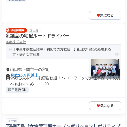
気になる
正社員
乳製品の宅配ルートドライバー
布亀株式会社
【中高年多数活躍中・初めての方歓迎！】配達や宅配の経験ある
方・好きな方歓迎
山口県下関市一の宮町
月給25万円以上
求める人材: ・ 未経験歓迎！ハローワークでお仕事探し中の方
へもおすすめ！ ・ 20...
即日勤務OK
気になる
正社員
下関/広島【女性管理職オープンポジション】ポジティブ