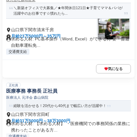
株式会社森晴産業
＼新築オフィスで大募集／★年間休日121日★子育てママ＆パパが
活躍中のお仕事です☆慣れたら...
山口県下関市清末千房
月給23万5000円～35万円
求める人材: PC基本操作（Word, Excel）ができる方 要・普通
自動車運転免...
交通費支給
気になる
正社員
医療事務 事務長 正社員
医療法人 元洋会 森山病院
経験を活かせる！20代から40代まで幅広い方が活躍中！
山口県下関市宮田町
月給31万5000円～38万3000円
求める人材: 【求める人材】 ・医療機関での事務関係の業務に
携わったことがある方...
交通費支給