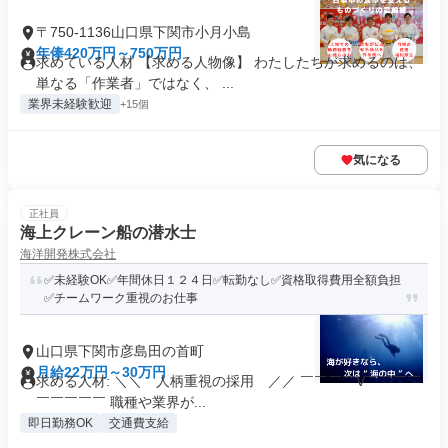
〒750-1136山口県下関市小月小島
年俸420万円～750万円
求めている人材 【求める人物像】 わたしたちが求めるのは、
単なる「作業者」ではなく、 ...
業界未経験歓迎
+15個
気になる
正社員
海上クレーン船の潜水士
海洋開発株式会社
✅未経験OK✅年間休日１２４日✅転勤なし✅資格取得費用全額負担
✅チームワーク重視のお仕事
山口県下関市彦島田の首町
月給22万円～30万円
求める人材: ＼＼ 人柄重視の採用 ／／ ￣￣￣￣V￣￣￣￣
￣￣￣￣￣ 職種や業界が...
即日勤務OK
交通費支給