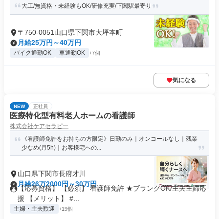
大工/無資格・未経験もOK/研修充実/下関駅最寄り
〒750-0051山口県下関市大坪本町
月給25万円～40万円
バイク通勤OK
車通勤OK
+7個
気になる
NEW
正社員
医療特化型有料老人ホームの看護師
株式会社ケアセラピー
《看護師免許をお持ちの方限定》日勤のみ｜オンコールなし｜残業
少なめ(月5h)｜お客様宅への...
山口県下関市長府才川
月給26万2000円～30万円
【応募資格】 【必須】 看護師免許 ★ブランクOK/主夫主婦応
援 【メリット】 #...
主婦・主夫歓迎
+19個