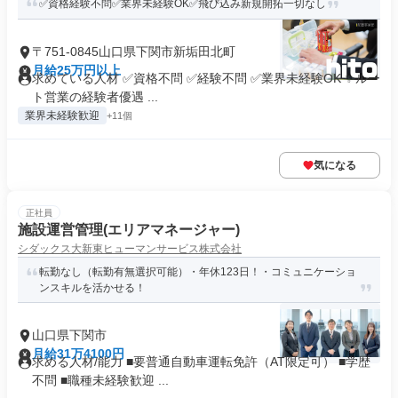
✅資格経験不問✅業界未経験OK✅飛び込み新規開拓一切なし
〒751-0845山口県下関市新垢田北町
月給25万円以上
求めている人材 ✅資格不問 ✅経験不問 ✅業界未経験OK ✨ルー
ト営業の経験者優遇 ...
業界未経験歓迎
+11個
気になる
正社員
施設運営管理(エリアマネージャー)
シダックス大新東ヒューマンサービス株式会社
転勤なし（転勤有無選択可能）・年休123日！・コミュニケーショ
ンスキルを活かせる！
山口県下関市
月給31万4100円
求める人材/能力 ■要普通自動車運転免許（AT限定可） ■学歴
不問 ■職種未経験歓迎 ...