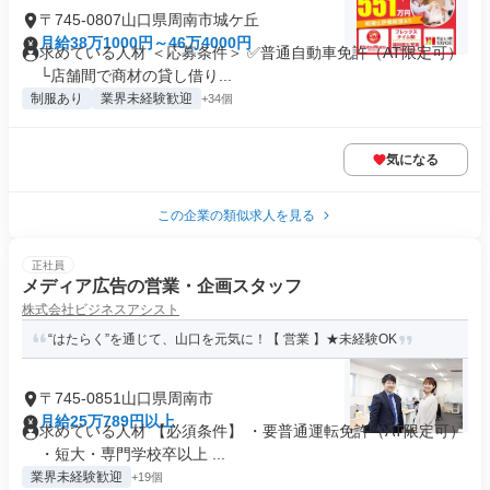
〒745-0807山口県周南市城ケ丘
月給38万1000円～46万4000円
求めている人材 ＜応募条件＞ ✅普通自動車免許（AT限定可）
└店舗間で商材の貸し借り...
制服あり
業界未経験歓迎
+34個
気になる
この企業の類似求人を見る
正社員
メディア広告の営業・企画スタッフ
株式会社ビジネスアシスト
“はたらく”を通じて、山口を元気に！【 営業 】★未経験OK
〒745-0851山口県周南市
月給25万789円以上
求めている人材 【必須条件】 ・要普通運転免許（AT限定可）
・短大・専門学校卒以上 ...
業界未経験歓迎
+19個