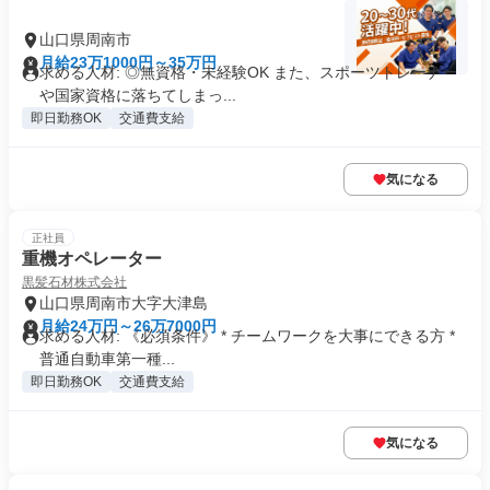
山口県周南市
月給23万1000円～35万円
求める人材: ◎無資格・未経験OK また、スポーツトレーナー
や国家資格に落ちてしまっ...
即日勤務OK
交通費支給
気になる
正社員
重機オペレーター
黒髪石材株式会社
山口県周南市大字大津島
月給24万円～26万7000円
求める人材: 《必須条件》 * チームワークを大事にできる方 *
普通自動車第一種...
即日勤務OK
交通費支給
気になる