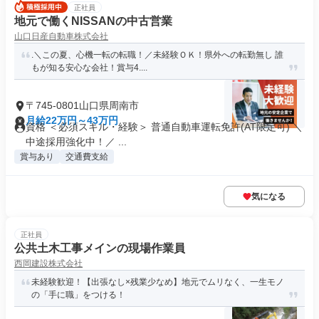
正社員
地元で働くNISSANの中古営業
山口日産自動車株式会社
.＼この夏、心機一転の転職！／未経験ＯＫ！県外への転勤無し 誰
もが知る安心な会社！賞与4....
〒745-0801山口県周南市
月給22万円～43万円
資格 ＜必須スキル・経験＞ 普通自動車運転免許(AT限定可) ＼
中途採用強化中！／ ...
賞与あり
交通費支給
気になる
正社員
公共土木工事メインの現場作業員
西岡建設株式会社
未経験歓迎！【出張なし×残業少なめ】地元でムリなく、一生モノ
の「手に職」をつける！