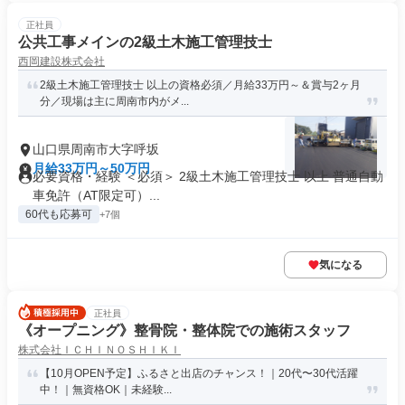
正社員
公共工事メインの2級土木施工管理技士
西岡建設株式会社
2級土木施工管理技士 以上の資格必須／月給33万円～＆賞与2ヶ月
分／現場は主に周南市内がメ...
山口県周南市大字呼坂
月給33万円～50万円
必要資格・経験 ＜必須＞ 2級土木施工管理技士 以上 普通自動
車免許（AT限定可）...
60代も応募可
+7個
気になる
正社員
《オープニング》整骨院・整体院での施術スタッフ
株式会社ＩＣＨＩＮＯＳＨＩＫＩ
【10月OPEN予定】ふるさと出店のチャンス！｜20代〜30代活躍
中！｜無資格OK｜未経験...