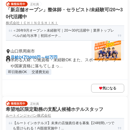
正社員
「新店舗オープン」整体師・セラピスト/未経験可/20〜3
0代活躍中
株式会社ＩＣＨＩＮＯＳＨＩＫＩ
＜26年9月オープン＞未経験可｜20〜30代活躍中｜業界トップレ
ベルの給与水準｜初回ボーナ...
山口県周南市
月給24万5000円～40万円
求める人材: ◎無資格・未経験OK また、スポーツトレーナー
や国家資格に落ちてしまっ...
即日勤務OK
交通費支給
気になる
正社員
希望地区限定勤務の支配人候補ホテルスタッフ
ルートインジャパン株式会社
【ルートインホテルズ】未来の店舗責任者を募集【24時間いつで
も受けられる！AI面接実施中！...