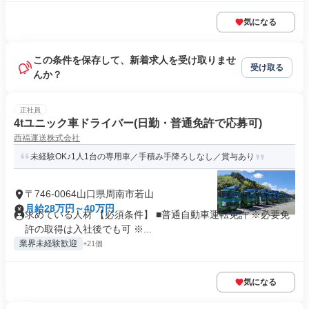
気になる
この条件を保存して、新着求人を受け取りませ
受け取る
んか？
正社員
4tユニック車ドライバー(日勤・普通免許で応募可)
西福運送株式会社
未経験OK♪1人1台の専用車／手積み手降ろしなし／賞与あり
〒746-0064山口県周南市若山
月給28万円～40万円
求めている人材 【必須条件】 ■普通自動車運転免許 ※必要免
許の取得は入社後でも可 ※...
業界未経験歓迎
+21個
気になる