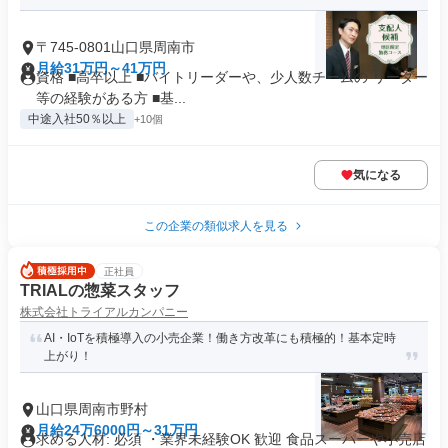
〒745-0801山口県周南市
月給31万円～41万円
資格 ■高卒以上 ■バイトリーダーや、少人数チームの リーダー
等の経験がある方 ■基...
中途入社50％以上
+10個
気になる
この企業の類似求人を見る
正社員
TRIALの惣菜スタッフ
株式会社トライアルカンパニー
AI・IoTを積極導入の小売企業！働き方改革にも積極的！基本定時
上がり！
山口県周南市野村
月給24万6000円～31万円
求める人材: 必須 ・業界未経験OK 歓迎 食品スーパーや小売店