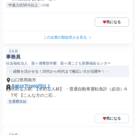
中途入社50％以上
+10個
気になる
この企業の類似求人を見る
正社員
事務員
社会福祉法人 鼓ヶ浦整肢学園 鼓ヶ浦こども医療福祉センター
経験を活かせる！20代から40代まで幅広い方が活躍中！
山口県周南市
月給25万2000円以上
求める人材: 【求める人材】 ・普通自動車運転免許（必須）A
T可 【こんな方のご応...
交通費支給
気になる
正社員