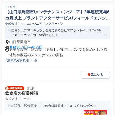
正社員
【山口県周南市/メンテナンスエンジニア】3年連続賞与6
カ月以上 プラントアフターサービス/フィールドエンジニ
株式会社キッツエンジニアリングサービス
ア
国内シェアNO1キッツ子会社である当社でプラントや工場のバル
ブメンテナンスの一連業務をお任...
山口県周南市
月給30万円～40万円
必要な経験・能力等 【必須】バルブ、ポンプを始めとした流
体制御機器のメンテナンスの実務...
業界未経験歓迎
+6個
気になる
正社員
飲食店の店長候補
株式会社プレナス
✅20代・30代活躍中！✅飲食経験歓迎・アルバイトのみOK