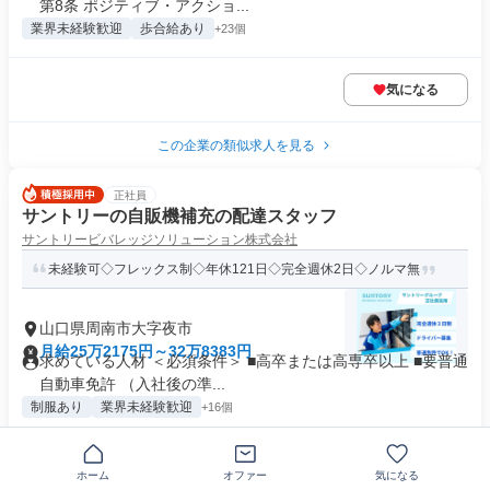
第8条 ポジティブ・アクショ...
業界未経験歓迎
歩合給あり
+23個
気になる
この企業の類似求人を見る
正社員
サントリーの自販機補充の配達スタッフ
サントリービバレッジソリューション株式会社
未経験可◇フレックス制◇年休121日◇完全週休2日◇ノルマ無
山口県周南市大字夜市
月給25万2175円～32万8383円
求めている人材 ＜必須条件＞ ■高卒または高専卒以上 ■要普通
自動車免許 （入社後の準...
制服あり
業界未経験歓迎
+16個
気になる
ホーム
オファー
気になる