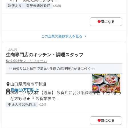
制服あり
業界未経験歓迎
+23個
気になる
この企業の類似求人を見る
正社員
生肉専門店のキッチン・調理スタッフ
株式会社サン・リフォーム
頑張りはお給料で還元✨生肉の調理技術が身に付く
山口県周南市平和通
月給30万円以上
求めている人材 【必須】 飲食店における調理業務 下記のよう
な方歓迎★ ＊飲食業界で...
中途入社50％以上
+12個
気になる