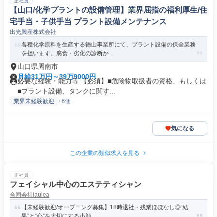
正社員
【山口/化学プラントの設備管理】業界屈指の福利厚生/住
宅手当・子供手当 プラント設備メンテナンス
出光興産株式会社
各種化学原料を生産する徳山事業所にて、プラント設備の保全業務
を担います。腐食・劣化の診断か...
山口県周南市
月給31万円～39万9000円
必要な経験・能力等 【必須】■危険物取扱者の資格、もしくは
■プラント設備、タンクに関す...
業界未経験歓迎
+6個
気になる
この企業の類似求人を見る
正社員
フェイシャル中心のエステティシャン
合同会社laulea
【未経験歓迎/オープニング募集】18時退社・残業ほぼなし◎“結
果”と“心”を大切にする小顔...