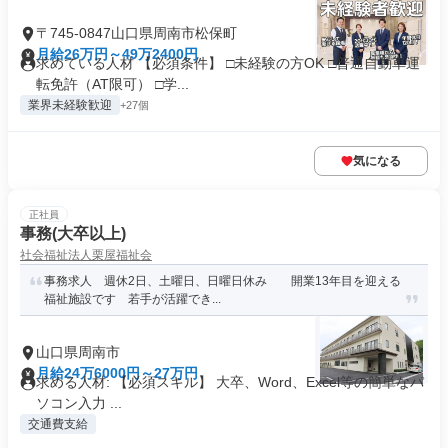
〒745-0847山口県周南市松保町
月給26万円～49万2400円
求めている人材 【必須条件】 □未経験の方OK □普通自動車運
転免許（AT限可） □学...
業界未経験歓迎
+27個
気になる
正社員
事務(大卒以上)
社会福祉法人栗屋福祉会
事務求人 週休2日、土曜日、日曜日休み 開業13年目を迎える
福祉施設です 若手が活躍でき...
山口県周南市
月給24万6000円～27万円
求める人材: 【必須スキル】 大卒、Word、Excel等の簡単なパ
ソコン入力 ...
交通費支給