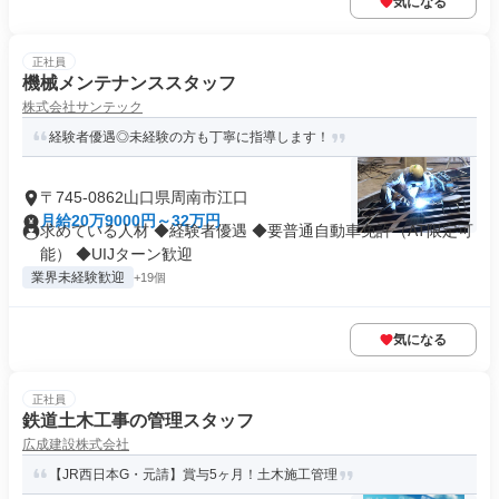
気になる
正社員
機械メンテナンススタッフ
株式会社サンテック
経験者優遇◎未経験の方も丁寧に指導します！
〒745-0862山口県周南市江口
月給20万9000円～32万円
求めている人材 ◆経験者優遇 ◆要普通自動車免許（AT限定可
能） ◆UIJターン歓迎
業界未経験歓迎
+19個
気になる
正社員
鉄道土木工事の管理スタッフ
広成建設株式会社
【JR西日本G・元請】賞与5ヶ月！土木施工管理