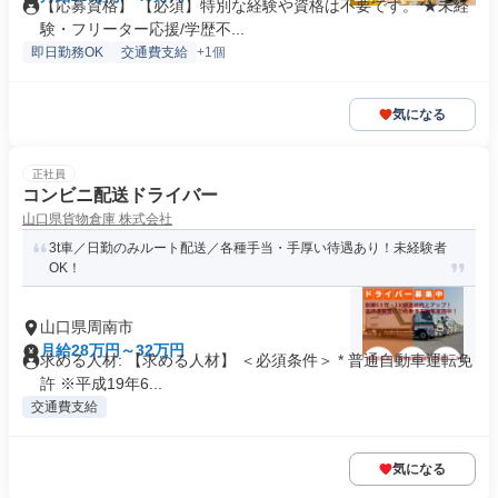
【応募資格】 【必須】特別な経験や資格は不要です。 ★未経
験・フリーター応援/学歴不...
即日勤務OK
交通費支給
+1個
気になる
正社員
コンビニ配送ドライバー
山口県貨物倉庫 株式会社
3t車／日勤のみルート配送／各種手当・手厚い待遇あり！未経験者
OK！
山口県周南市
月給28万円～32万円
求める人材: 【求める人材】 ＜必須条件＞ * 普通自動車運転免
許 ※平成19年6...
交通費支給
気になる