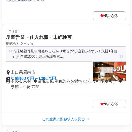
気になる
正社員
反響営業・仕入れ職・未経験可
株式会社Ｑｖｏｕ
☆未経験可能☆研修をしっかりするので活躍しやすい！入社1年目
から年収1000万以上実績豊富...
山口県周南市
年俸400万円～1300万円
求める人材: ◆普通自動車免許をお持ちの方（AT限定可） ◆
学歴・年齢不問
気になる
この企業の類似求人を見る