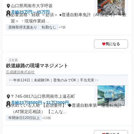
山口県周南市大字呼坂
月給25万円～45万円
必要資格・経験 ＜必須＞ ●普通自動車免許（AT限定可） ＜歓
迎＞ ・現場作業経...
資格取得支援あり
転勤なし
+7個
気になる
正社員
鉄道線路の現場マネジメント
広成建設株式会社
年休124日｜未経験OK｜普免のみでOK｜手当充実
〒745-0817山口県周南市上遠石町
月給23万8500円～31万7000円
求めている人材 【必須要件】 ◆普通自動車第一種運転免許
（AT限定応相談） 【こんな...
年間休日120日以上
+13個