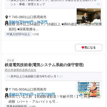
接客少なめで事務作業メイン。翌日のホテル運営を支える夜のフロ
ント・事務・管理スタッフ
〒745-0801山口県周南市
月給25万5000円～36万円
資格 高卒以上64歳以下／18歳以上 ■満65歳定年の為(弊社就業
規則) ■深夜勤務を...
中途入社50％以上
+10個
気になる
正社員
鉄道電気技術者(電気システム系統の保守管理)
西日本旅客鉄道株式会社
高卒以上◎未経験◎賞与年5.42ヶ月！
〒745-0034山口県周南市
月給21万2541円～37万7790円
求めている人材 【未経験者歓迎！年齢不問！】 これまでのご
経験（パート・アルバイトも可...
業界未経験歓迎
+14個