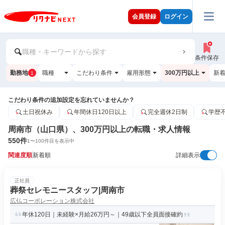
会員登録
ログイン
職種・キーワードから探す
条件保存
勤務地
職種
こだわり条件
雇用形態
300万円以上
新
1
こだわり条件の追加設定を忘れていませんか？
土日祝休み
年間休日120日以上
完全週休2日制
学歴
周南市（山口県）、300万円以上の転職・求人情報
550
件
1
〜
100
件目を表示中
関連度順
新着順
詳細表示
正社員
葬祭セレモニースタッフ|周南市
広仏コーポレーション株式会社
年休120日｜未経験×月給26万円～｜49歳以下全員面接確約