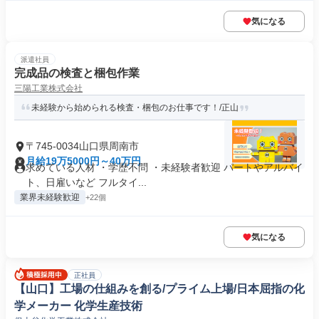
気になる
派遣社員
完成品の検査と梱包作業
三陽工業株式会社
未経験から始められる検査・梱包のお仕事です！/正山
〒745-0034山口県周南市
月給19万5000円～40万円
求めている人材 ・学歴不問 ・未経験者歓迎 パートやアルバイ
ト、日雇いなど フルタイ...
業界未経験歓迎
+22個
気になる
正社員
【山口】工場の仕組みを創る/プライム上場/日本屈指の化
学メーカー 化学生産技術