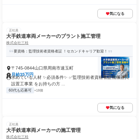
気になる
正社員
大手鉄道車両メーカーのプラント施工管理
株式会社三桂
要資格：監理技術者資格者証 ！セカンドキャリア歓迎！
〒745-0844山口県周南市速玉町
月給35万円
求めている人材 ✨必須条件✨ ✅監理技術者資格者証機械器具
設置工事業 をお持ちの方 ...
60代も応募可
+18個
気になる
正社員
大手鉄道車両メーカーの施工管理
株式会社三桂