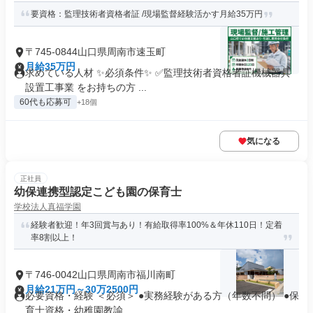
要資格：監理技術者資格者証 /現場監督経験活かす月給35万円
〒745-0844山口県周南市速玉町
月給35万円
求めている人材 ✨必須条件✨ ✅監理技術者資格者証機械器具
設置工事業 をお持ちの方 ...
60代も応募可
+18個
気になる
正社員
幼保連携型認定こども園の保育士
学校法人真福学園
経験者歓迎！年3回賞与あり！有給取得率100%＆年休110日！定着
率8割以上！
〒746-0042山口県周南市福川南町
月給21万円～30万2500円
必要資格・経験 ＜必須＞ ●実務経験がある方（年数不問） ●保
育士資格・幼稚園教諭...