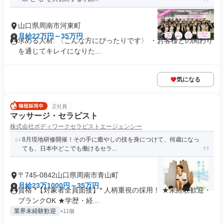
山口県周南市河東町
月給22万円～35万円
求める人材: 〈こんな方にぴったりです〉 ・お客様との関わり
を通じてキレイになりた...
気になる
正社員
マッサージ・セラピスト
株式会社ボディワークセラピストエージェンシー
8月現地研修開催！その手に癒やしの技を身につけて、何歳になっ
ても、日本中どこでも働けるセラ...
〒745-0842山口県周南市青山町
月給23万1000円～35万円
資格 *【対象者全員面接】* 人柄重視の採用！ ★未経験歓迎・
ブランクOK ★学歴・経...
業界未経験歓迎
+11個