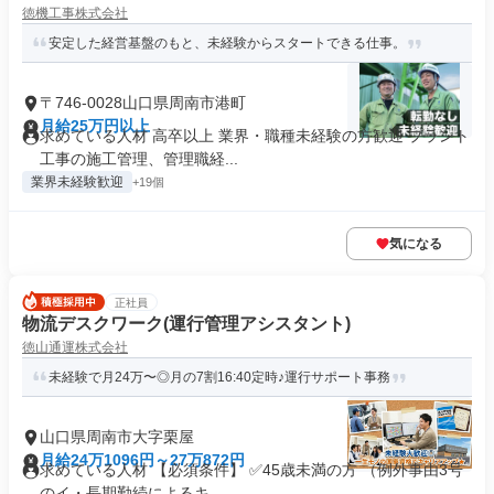
徳機工事株式会社
安定した経営基盤のもと、未経験からスタートできる仕事。
〒746-0028山口県周南市港町
月給25万円以上
求めている人材 高卒以上 業界・職種未経験の方歓迎 プラント
工事の施工管理、管理職経...
業界未経験歓迎
+19個
気になる
正社員
物流デスクワーク(運行管理アシスタント)
徳山通運株式会社
未経験で月24万〜◎月の7割16:40定時♪運行サポート事務
山口県周南市大字栗屋
月給24万1096円～27万872円
求めている人材 【必須条件】 ✅45歳未満の方 （例外事由3号
のイ・長期勤続によるキ...