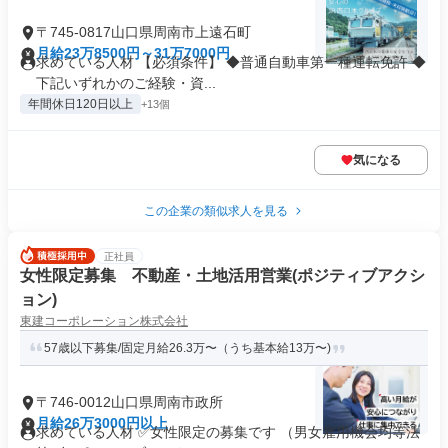
〒745-0817山口県周南市上遠石町
月給23万8500円～31万7000円
求めている人材 【必須条件】 ◆普通自動車第一種運転免許 ◆
下記いずれかのご経験・資...
年間休日120日以上
+13個
気になる
この企業の類似求人を見る
正社員
女性限定募集 不動産・土地活用営業(ポジティブアクシ
ョン)
東建コーポレーション株式会社
57歳以下募集/固定月給26.3万〜（うち基本給13万〜)
〒746-0012山口県周南市政所
月給26万3000円以上
求めている人材 ✅女性限定の募集です （男女雇用機会均等法