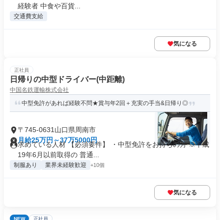
経験者 中食や百貨...
交通費支給
気になる
正社員
日帰りの中型ドライバー(中距離)
中国名鉄運輸株式会社
中型免許があれば経験不問★賞与年2回＋充実の手当&日帰り◎
〒745-0631山口県周南市
月給25万円～37万5000円
求めている人材 【必須要件】 ・中型免許をお持ちの方 ※平成
19年6月以前取得の 普通...
制服あり
業界未経験歓迎
+10個
気になる
NEW
正社員