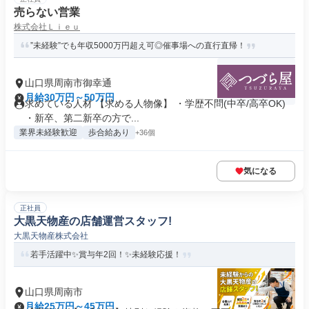
売らない営業
株式会社Ｌｉｅｕ
”未経験”でも年収5000万円超え可◎催事場への直行直帰！
山口県周南市御幸通
月給30万円～50万円
求めている人材 【求める人物像】 ・学歴不問(中卒/高卒OK)
・新卒、第二新卒の方で...
業界未経験歓迎
歩合給あり
+36個
気になる
正社員
大黒天物産の店舗運営スタッフ!
大黒天物産株式会社
若手活躍中✨賞与年2回！✨未経験応援！
山口県周南市
月給25万円～45万円