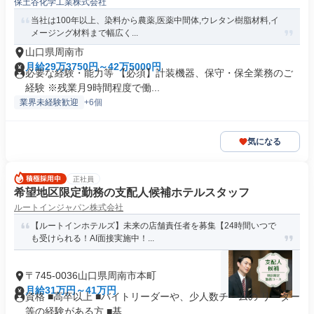
保土谷化学工業株式会社
当社は100年以上、染料から農薬,医薬中間体,ウレタン樹脂材料,イ
メージング材料まで幅広く...
山口県周南市
月給29万3750円～42万5000円
必要な経験・能力等 【必須】計装機器、保守・保全業務のご
経験 ※残業月9時間程度で働...
業界未経験歓迎
+6個
気になる
正社員
希望地区限定勤務の支配人候補ホテルスタッフ
ルートインジャパン株式会社
【ルートインホテルズ】未来の店舗責任者を募集【24時間いつで
も受けられる！AI面接実施中！...
〒745-0036山口県周南市本町
月給31万円～41万円
資格 ■高卒以上 ■バイトリーダーや、少人数チームの リーダー
等の経験がある方 ■基...