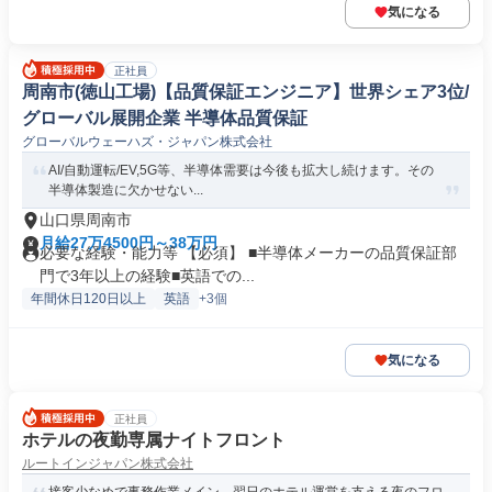
気になる
正社員
周南市(徳山工場)【品質保証エンジニア】世界シェア3位/
グローバル展開企業 半導体品質保証
グローバルウェーハズ・ジャパン株式会社
AI/自動運転/EV,5G等、半導体需要は今後も拡大し続けます。その
半導体製造に欠かせない...
山口県周南市
月給27万4500円～38万円
必要な経験・能力等 【必須】 ■半導体メーカーの品質保証部
門で3年以上の経験■英語での...
年間休日120日以上
英語
+3個
気になる
正社員
ホテルの夜勤専属ナイトフロント
ルートインジャパン株式会社