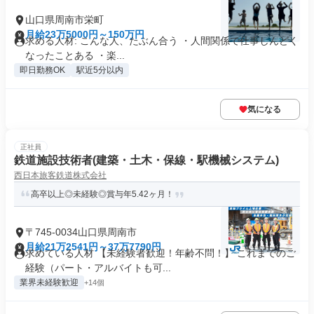
山口県周南市栄町
月給23万5000円～150万円
求める人材: こんな人、たぶん合う ・人間関係で仕事しんどく
なったことある ・楽...
即日勤務OK
駅近5分以内
気になる
正社員
鉄道施設技術者(建築・土木・保線・駅機械システム)
西日本旅客鉄道株式会社
高卒以上◎未経験◎賞与年5.42ヶ月！
〒745-0034山口県周南市
月給21万2541円～37万7790円
求めている人材 【未経験者歓迎！年齢不問！】 これまでのご
経験（パート・アルバイトも可...
業界未経験歓迎
+14個