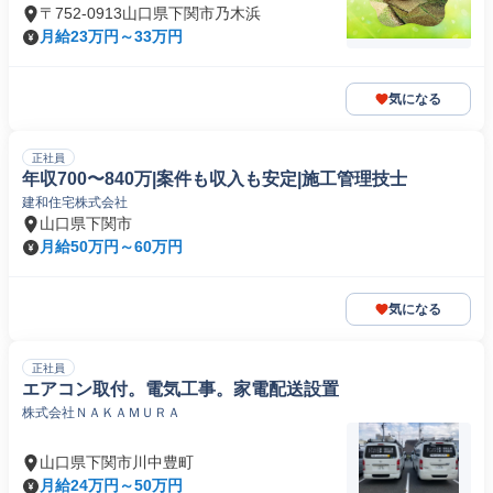
〒752-0913山口県下関市乃木浜
月給23万円～33万円
気になる
正社員
年収700〜840万|案件も収入も安定|施工管理技士
建和住宅株式会社
山口県下関市
月給50万円～60万円
気になる
正社員
エアコン取付。電気工事。家電配送設置
株式会社ＮＡＫＡＭＵＲＡ
山口県下関市川中豊町
月給24万円～50万円