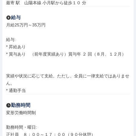
最寄 駅　山陽本線 小月駅から徒歩１０ 分
給与
月給25万円～35万円

給与: 

* 昇給あり

* 賞与あり　（前年度実績あり）賞与年 ２ 回（８月、１２月）

実績や状況に応じて支給。ただし、全員に一律支給ではありませ
ん。

* 通勤手当
勤務時間
変形労働時間制

勤務時間・曜日: 

正社員　８：００～１７：００（９０分休憩）
