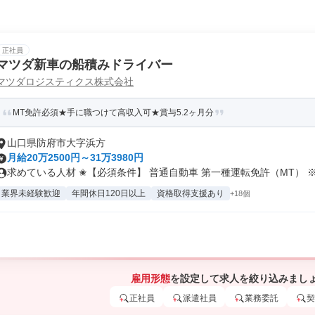
正社員
マツダ新車の船積みドライバー
マツダロジスティクス株式会社
MT免許必須★手に職つけて高収入可★賞与5.2ヶ月分
山口県防府市大字浜方
月給20万2500円～31万3980円
求めている人材 ✬【必須条件】 普通自動車 第一種運転免許（MT） ※.
業界未経験歓迎
年間休日120日以上
資格取得支援あり
+18個
雇用形態
を設定して求人を絞り込みまし
正社員
派遣社員
業務委託
契