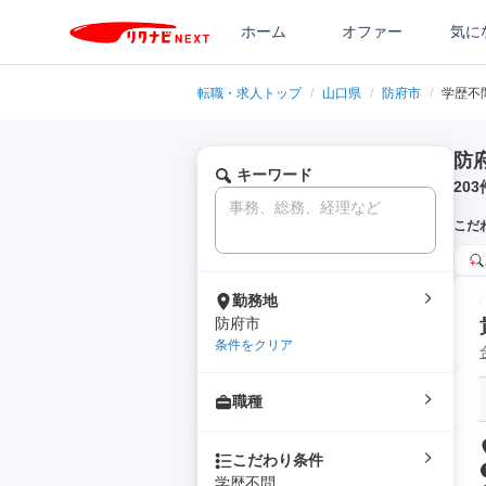
ホーム
オファー
気に
転職・求人トップ
/
山口県
/
防府市
/
学歴不
防
キーワード
203
こだ
勤務地
防府市
条件をクリア
職種
こだわり条件
学歴不問