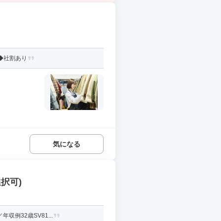
◆社割あり
気になる
択可)
例32歳SV81...