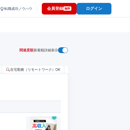
会員登録
ログイン
転職成功ノウハウ
無料
関連度順
新着順
詳細表示
在宅勤務（リモートワーク）OK
家賃補助・住宅手当あり
固定