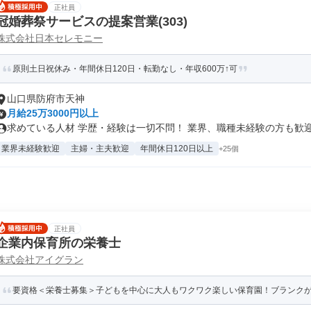
正社員
冠婚葬祭サービスの提案営業(303)
株式会社日本セレモニー
原則土日祝休み・年間休日120日・転勤なし・年収600万↑可
山口県防府市天神
月給25万3000円以上
求めている人材 学歴・経験は一切不問！ 業界、職種未経験の方も歓迎で
業界未経験歓迎
主婦・主夫歓迎
年間休日120日以上
+25個
正社員
企業内保育所の栄養士
株式会社アイグラン
要資格＜栄養士募集＞子どもを中心に大人もワクワク楽しい保育園！ブランクがある