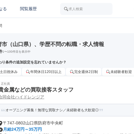
なる
閲覧履歴
求人検索
問
府市（山口県）、学歴不問の転職・求人情報
件
1
〜
100
件目を表示中
わり条件の追加設定を忘れていませんか？
土日祝休み
年間休日120日以上
完全週休2日制
未経験者歓迎
正社員
貴金属などの買取接客スタッフ
合同会社ハイドレンジア
オープニング募集！無理な買取ナシ／未経験者も大歓迎◎
〒747-0802山口県防府市中央町
月給24万円～35万円