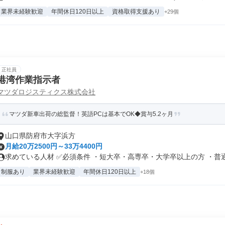
業界未経験歓迎
年間休日120日以上
資格取得支援あり
+29個
正社員
港湾作業指示者
マツダロジスティクス株式会社
マツダ新車出荷の総監督！英語PCは基本でOK◆賞与5.2ヶ月
山口県防府市大字浜方
月給20万2500円～33万4400円
求めている人材 ✅必須条件 ・短大卒・高専卒・大学卒以上の方 ・普通自
制服あり
業界未経験歓迎
年間休日120日以上
+18個