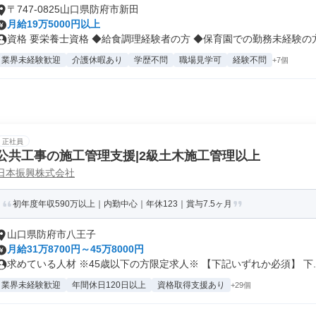
〒747-0825山口県防府市新田
月給19万5000円以上
資格 要栄養士資格 ◆給食調理経験者の方 ◆保育園での勤務未経験の方.
業界未経験歓迎
介護休暇あり
学歴不問
職場見学可
経験不問
+7個
正社員
公共工事の施工管理支援|2級土木施工管理以上
日本振興株式会社
初年度年収590万以上｜内勤中心｜年休123｜賞与7.5ヶ月
山口県防府市八王子
月給31万8700円～45万8000円
求めている人材 ※45歳以下の方限定求人※ 【下記いずれか必須】 下..
業界未経験歓迎
年間休日120日以上
資格取得支援あり
+29個