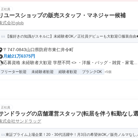
正社員
リユースショップの販売スタッフ・マネジャー候補
株式会社glob
【服好きの知識がスキルに】未経験者OK／正社員デビューも大歓迎◎服装自由
〒747-0843山口県防府市東仁井令町
月給21万6375円
応募資格 未経験者大歓迎 学歴不問 <> ・洋服・バッグ・雑貨・家電...
フリーター歓迎
未経験者歓迎
経験者歓迎
ブランクOK
+5個
正社員
サンドラッグの店舗運営スタッフ(転居を伴う転勤なし選
株式会社サンドラッグ
東証プライム上場企業！20・30代活躍中！月3日の希望休OK／販売ノルマなし／年収