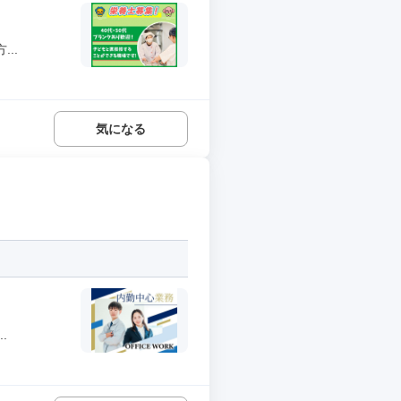
..
気になる
.