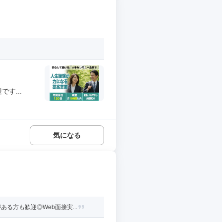
す...
気になる
方も歓迎◎Web面接実...