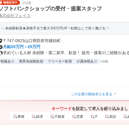
正社員
ソフトバンクショップの受付・提案スタッフ
株式会社フェイス
未経験歓迎★資格手当で最大月8万円UP！転勤なしで長く働ける
〒747-0823山口県防府市鐘紡町
月給20万円～25万円
求めている人材 未経験・第二新卒、歓迎！ 販売・接客のご経験がある方
制服あり
業界未経験歓迎
フリーター歓迎
介護休暇あり
+16個
この企業の類似求人を見る
キーワード
を設定して求人を絞り込みまし
事務
経理
不動産
営業
IT
英語