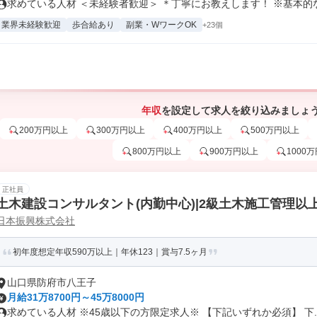
求めている人材 ＜未経験者歓迎＞ ＊丁寧にお教えします！ ※基本的なP
業界未経験歓迎
歩合給あり
副業・WワークOK
+23個
年収
を設定して求人を絞り込みましょ
200万円以上
300万円以上
400万円以上
500万円以上
800万円以上
900万円以上
1000
正社員
土木建設コンサルタント(内勤中心)|2級土木施工管理以
日本振興株式会社
初年度想定年収590万以上｜年休123｜賞与7.5ヶ月
山口県防府市八王子
月給31万8700円～45万8000円
求めている人材 ※45歳以下の方限定求人※ 【下記いずれか必須】 下..