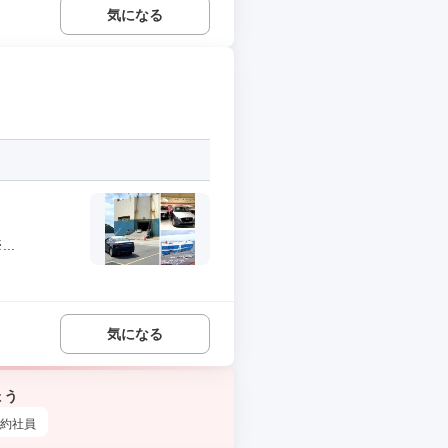
気になる
..
気になる
ょう
約社員