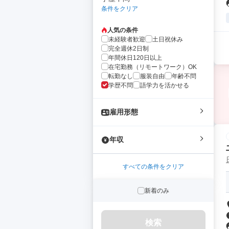
条件をクリア
人気の条件
未経験者歓迎
土日祝休み
完全週休2日制
年間休日120日以上
在宅勤務（リモートワーク）OK
転勤なし
服装自由
年齢不問
学歴不問
語学力を活かせる
雇用形態
年収
すべての条件をクリア
新着のみ
検索