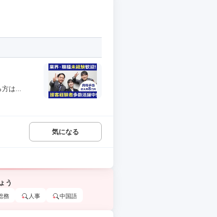
は...
気になる
ょう
総務
人事
中国語