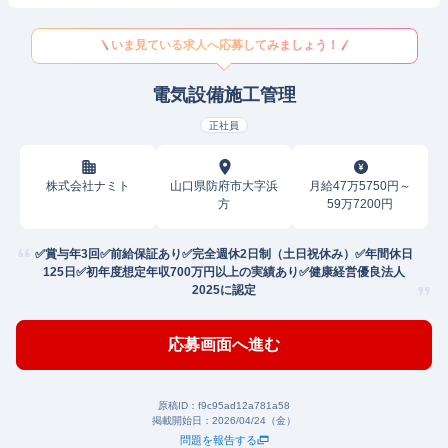
いま見ている求人へ応募してみましょう！
電気設備施工管理
正社員
株式会社ナミト
山口県防府市大字浜
月給47万5750円～
方
59万7200円
✅賞与年3回✅前給保証あり✅完全週休2日制（土日祝休み）✅年間休日
125日✅初年度想定年収700万円以上の実績あり✅健康経営優良法⼈
2025に認定
応募画面へ進む
原稿ID：
f9c95ad12a781a58
掲載開始日：
2026/04/24（金）
問題を報告する