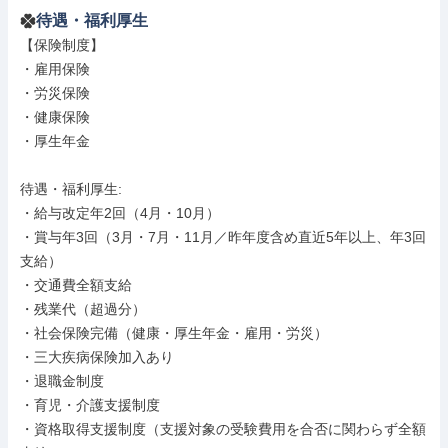
待遇・福利厚生
【保険制度】

・雇用保険

・労災保険

・健康保険

・厚生年金

待遇・福利厚生: 

・給与改定年2回（4⽉・10⽉）

・賞与年3回（3⽉・7⽉・11⽉／昨年度含め直近5年以上、年3回
⽀給）

・交通費全額⽀給

・残業代（超過分）

・社会保険完備（健康・厚⽣年⾦・雇⽤・労災）

・三⼤疾病保険加⼊あり

・退職⾦制度

・育児・介護⽀援制度

・資格取得⽀援制度（⽀援対象の受験費⽤を合否に関わらず全額