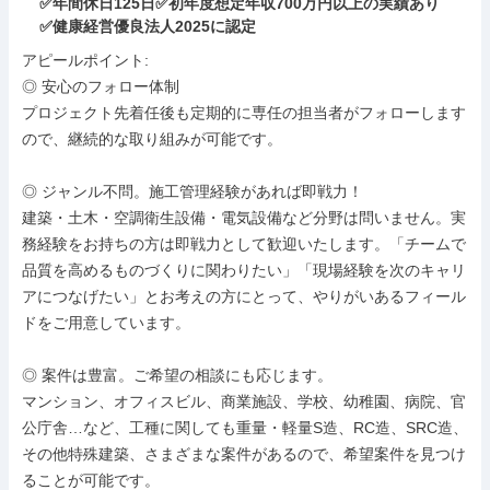
✅年間休日125日✅初年度想定年収700万円以上の実績あり
✅健康経営優良法⼈2025に認定
アピールポイント: 

◎ 安心のフォロー体制

プロジェクト先着任後も定期的に専任の担当者がフォローします
ので、継続的な取り組みが可能です。

◎ ジャンル不問。施工管理経験があれば即戦力！

建築・土木・空調衛生設備・電気設備など分野は問いません。実
務経験をお持ちの方は即戦力として歓迎いたします。「チームで
品質を高めるものづくりに関わりたい」「現場経験を次のキャリ
アにつなげたい」とお考えの方にとって、やりがいあるフィール
ドをご用意しています。

◎ 案件は豊富。ご希望の相談にも応じます。

マンション、オフィスビル、商業施設、学校、幼稚園、病院、官
公庁舎…など、工種に関しても重量・軽量S造、RC造、SRC造、
その他特殊建築、さまざまな案件があるので、希望案件を見つけ
ることが可能です。
