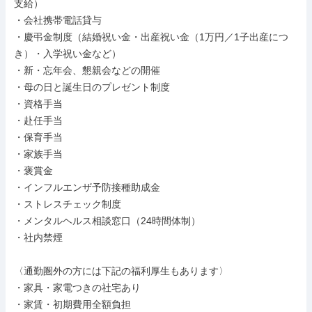
⽀給）

・会社携帯電話貸与

・慶弔⾦制度（結婚祝い⾦・出産祝い⾦（1万円／1⼦出産につ
き）・⼊学祝い⾦など）

・新・忘年会、懇親会などの開催

・⺟の⽇と誕⽣⽇のプレゼント制度

・資格⼿当

・赴任⼿当

・保育⼿当

・家族⼿当

・褒賞⾦

・インフルエンザ予防接種助成⾦

・ストレスチェック制度

・メンタルヘルス相談窓⼝（24時間体制）

・社内禁煙

〈通勤圏外の⽅には下記の福利厚⽣もあります〉

・家具・家電つきの社宅あり

・家賃・初期費⽤全額負担
