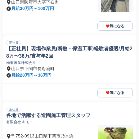
山口県防府市大字下右田
月給30万円～100万円
気になる
正社員
【正社員】現場作業員(断熱・保温工事)経験者優遇/月給2
8万〜36万/賞与年2回
極東興産株式会社
山口県下関市長府扇町
月給28万円～36万円
気になる
正社員
各地で活躍する造園施工管理スタッフ
有限会社 キモト
〒752-0913山口県下関市乃木浜