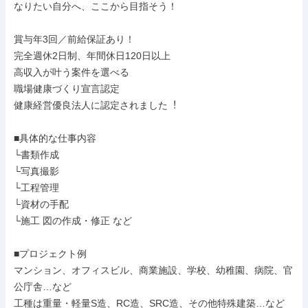
なりたい自分へ、ここから目指そう！

賞与年3回／前給保証あり！

完全週休2日制、年間休日120日以上

高収入が叶う案件を選べる

職場健康づくり宣言認定

健康経営優良法⼈に認定されました︕

■具体的な仕事内容

└書類作成

└写真撮影

└工程管理

└資材の手配

└施工 図の作成・修正 など

■プロジェクト例

マンション、オフィスビル、商業施設、学校、幼稚園、病院、官
公庁舎…など

工種は重量・軽量S造、RC造、SRC造、その他特殊建築…など