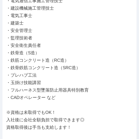
・電気通信工事施工管理技士

・建設機械施工管理技士

・電気工事士

・建築士

・安全管理士

・監理技術者

・安全衛生責任者

・鉄骨造（S造）

・鉄筋コンクリート造（RC造）

・鉄骨鉄筋コンクリート造（SRC造）

・プレハブ工法

・玉掛け技能講習

・フルハーネス型墜落防止用器具特別教育

・CADオペレーター など

※資格は未取得でもOK！

入社後に会社全額負担で取得できます◎

資格取得後は手当も支給します！
