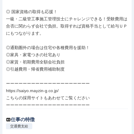
◎ 国家資格の取得も応援！

一級・二級管工事施工管理技士にチャレンジできる！受験費用は
合否に関わらず会社で負担。取得すれば資格手当として給与ＵＰ
にもつながります。

◎通勤圏外の場合は住宅や各種費用を援助！

◎家具・家電つきの社宅あり

◎家賃・初期費用全額会社負担

◎引越費用・帰省費用補助制度

ーーーーーーーーーーーーーーーーーーーー

https://saiyo.mayzin-g.co.jp/

こちらの採用サイトもあわせてご覧ください

ーーーーーーーーーーーーーーーーーーーー
仕事の特徴
交通費支給