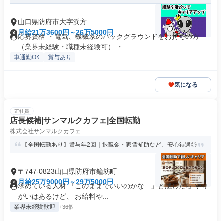
山口県防府市大字浜方
月給21万3600円～26万5000円
応募資格 ・電気、機械系のバックグラウンドをお持ちの方
（業界未経験・職種未経験可） ・...
車通勤OK
賞与あり
気になる
正社員
店長候補|サンマルクカフェ|全国転勤
株式会社サンマルクカフェ
【全国転勤あり】賞与年2回｜退職金・家賃補助など、安心待遇◎
〒747-0823山口県防府市鐘紡町
月給25万9000円～29万5000円
求めている人材 「このままでいいのかな…」と感じたら やり
がいはあるけど、 お給料や...
業界未経験歓迎
+36個