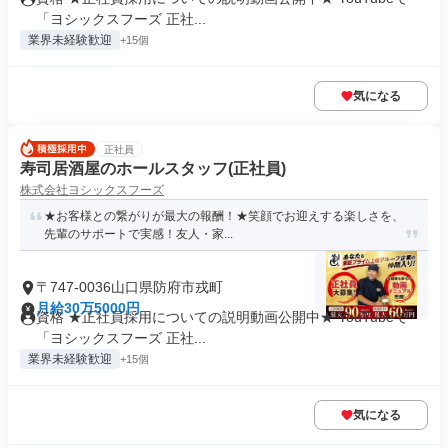
「ヨシックスフーズ 正社...
業界未経験歓迎
+15個
気になる
正社員
寿司居酒屋のホールスタッフ(正社員)
株式会社ヨシックスフーズ
★お客様との繋がりが最大の報酬！★笑顔でお迎えする楽しさを、
先輩のサポートで実感！友人・家...
〒747-0036山口県防府市戎町
月給30万5000円
資格 ★正社員採用についての説明動画公開中★ YouTubeで
「ヨシックスフーズ 正社...
業界未経験歓迎
+15個
気になる