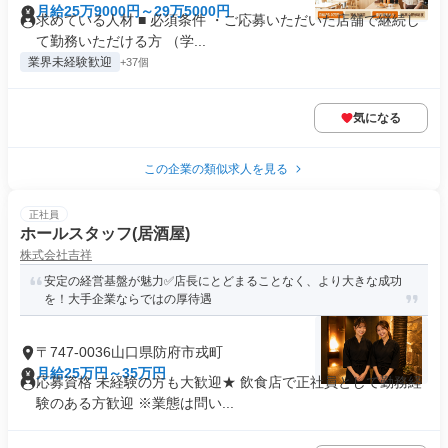
月給25万9000円～29万5000円
求めている人材 ■ 必須条件 ・ご応募いただいた店舗で継続し
て勤務いただける方 （学...
業界未経験歓迎
+37個
気になる
この企業の類似求人を見る
正社員
ホールスタッフ(居酒屋)
株式会社吉祥
安定の経営基盤が魅力✅️店長にとどまることなく、より大きな成功
を！大手企業ならではの厚待遇
〒747-0036山口県防府市戎町
月給25万円～35万円
応募資格 未経験の方も大歓迎★ 飲食店で正社員として勤務経
験のある方歓迎 ※業態は問い...