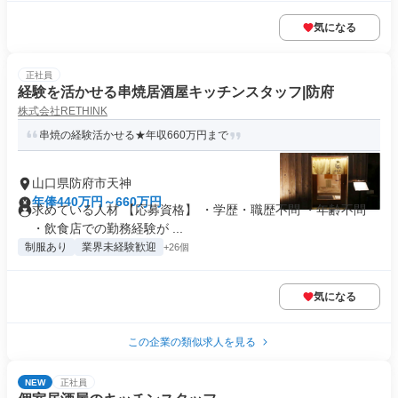
気になる
正社員
経験を活かせる串焼居酒屋キッチンスタッフ|防府
株式会社RETHINK
串焼の経験活かせる★年収660万円まで
山口県防府市天神
年俸440万円～660万円
求めている人材 【応募資格】 ・学歴・職歴不問 ・年齢不問
・飲食店での勤務経験が ...
制服あり
業界未経験歓迎
+26個
気になる
この企業の類似求人を見る
NEW
正社員