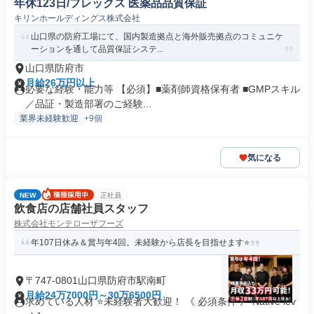
年休123日/フレックス 医薬品品質保証
キリンホールディングス株式会社
山口県の防府工場にて、国内製造拠点と海外販売拠点のコミュニケ
ーションを通して品質保証システ...
山口県防府市
月給26万円以上
必要な経験・能力等 【必須】■薬剤師資格保有者 ■GMPスキル
／品証・製造部署のご経験...
業界未経験歓迎
+9個
気になる
NEW
正社員
飲食店の店舗社員スタッフ
株式会社モンテローザフーズ
年107日休み＆賞与年4回。未経験から店長を目指せます⭐️
〒747-0801山口県防府市駅南町
月給24万7000円～30万6500円
求めている人材 ⭐未経験者大歓迎！ 《 必須条件 》 Native lev