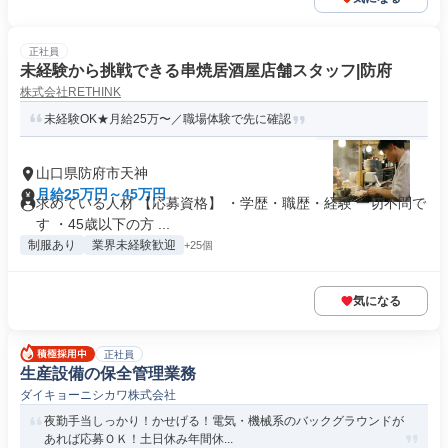
正社員
未経験から挑戦できる串焼居酒屋店舗スタッフ|防府
株式会社RETHINK
未経験OK★月給25万〜／職場体験で先に確認
山口県防府市天神
月給25万円～45万円
求めている人材 【応募資格】 ・学歴・職歴・経験 一切不問で
す ・45歳以下の方 ...
制服あり
業界未経験歓迎
+25個
気になる
正社員
生産設備の保全管理業務
ダイキョーニシカワ株式会社
夜勤手当しっかり！かせげる！電気・機械系のバックグラウンドが
あれば応募ＯＫ！土日休み年間休...