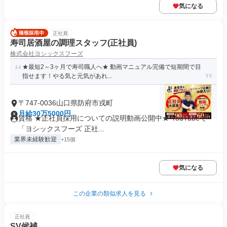
気になる
正社員
寿司居酒屋の調理スタッフ(正社員)
株式会社ヨシックスフーズ
★最短2～3ヶ月で寿司職人へ★ 動画マニュアル完備で短期間で目
指せます！やる気と元気があれ...
〒747-0036山口県防府市戎町
月給30万5000円
資格 ★正社員採用についての説明動画公開中★ YouTubeで
「ヨシックスフーズ 正社...
業界未経験歓迎
+15個
気になる
この企業の類似求人を見る
正社員
SV候補