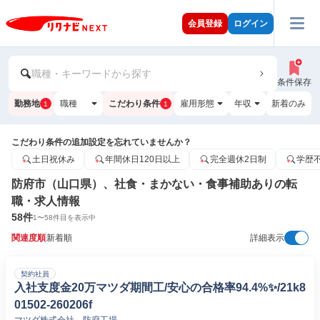
会員登録
ログイン
職種・キーワードから探す
条件保存
勤務地
職種
こだわり条件
雇用形態
年収
新着のみ
1
1
こだわり条件の追加設定を忘れていませんか？
土日祝休み
年間休日120日以上
完全週休2日制
学歴
防府市（山口県）、社食・まかない・食事補助ありの転
職・求人情報
58
件
1
〜
58
件目を表示中
関連度順
新着順
詳細表示
契約社員
入社支度金20万マツダ期間工/安心の合格率94.4%✨/21k8
01502-260206f