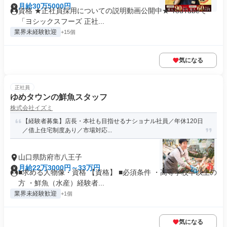
月給30万5000円
資格 ★正社員採用についての説明動画公開中★ YouTubeで
「ヨシックスフーズ 正社...
業界未経験歓迎
+15個
気になる
正社員
ゆめタウンの鮮魚スタッフ
株式会社イズミ
【経験者募集】店長・本社も目指せるナショナル社員／年休120日
／借上住宅制度あり／市場対応...
山口県防府市八王子
月給22万3000円～33万円
■求める人物像・資格 【資格】 ■必須条件 ・高等学校卒以上の
方 ・鮮魚（水産）経験者...
業界未経験歓迎
+1個
気になる