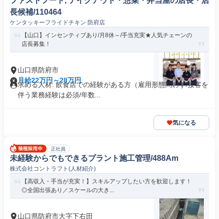
ファストフード, テイクアウト・惣菜・弁当屋の店長・店
長候補/110464
ケンタッキーフライドチキン 防府店
【山口】インセンティブあり/月8休～/手当充実★人気チェーンの
店長募集！
山口県防府市
月給22万円～28万円
求める人材: 飲食店での経験がある方（雇用形態問わず/接客を
伴う業務経験は必須/年数...
気になる
正社員
未経験からでもできるプラント施工管理/488Am
株式会社コントラフト(人材紹介)
【高収入・手当が充実！】スキルアップしたい方を歓迎します！
◎全国出張あり／スケールの大き...
山口県防府市大字下右田