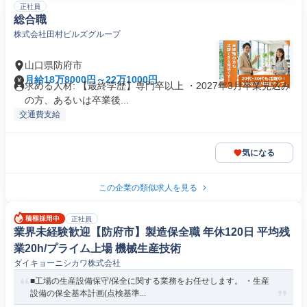
正社員
総合職
株式会社田村ビルズグループ
山口県防府市
月給18万8000円～22万1000円
求める人材: 【最終学歴】専門卒以上 ・2027年3月卒業見込み
の方、あるいは卒業後...
交通費支給
気になる
この企業の類似求人を見る
正社員
業界未経験歓迎【防府市】製造保全職 年休120日 平均残
業20h/プライム上場 機械生産技術
ダイキョーニシカワ株式会社
■工場の生産設備保守/保全に関する業務をお任せします。 ・生産
設備の保全基本計画(点検基準...