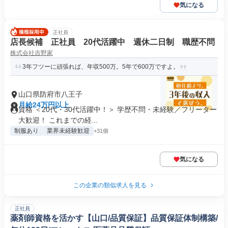
気になる
正社員
店長候補 正社員 20代活躍中 週休二日制 職歴不問
株式会社吉野家
3年フツーに頑張れば、年収500万。5年で600万ですよ。
山口県防府市八王子
月給24万円以上
資格 ＜20代・30代活躍中！＞ 学歴不問・未経験／フリーター
大歓迎！ これまでの経...
制服あり
業界未経験歓迎
+31個
気になる
この企業の類似求人を見る
正社員
薬剤師資格を活かす【山口/品質保証】品質保証体制構築/