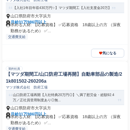
マツダ株式会社 防府工場
【入社1年目年収430万円✨】マツダ期間工【入社支度金20万】
山口県防府市大字浜方
月給31万986円以上
求める人材: 【応募資格】 ✅応募資格 18歳以上の方 （深夜
勤務があるため） ✅...
交通費支給
気になる
契約社員
【マツダ期間工/山口防府工場再開】自動車部品の製造/2
1k801502-260206a
マツダ株式会社 防府工場
山口防府工場再開【入社特典20万円◎】＼満了慰労金・総額92.4
万／正社員登用制度あり◎無...
山口県防府市大字浜方
月給31万986円以上
求める人材: 【応募資格】 ✅応募資格 18歳以上の方 （深夜
勤務があるため） ✅...
交通費支給