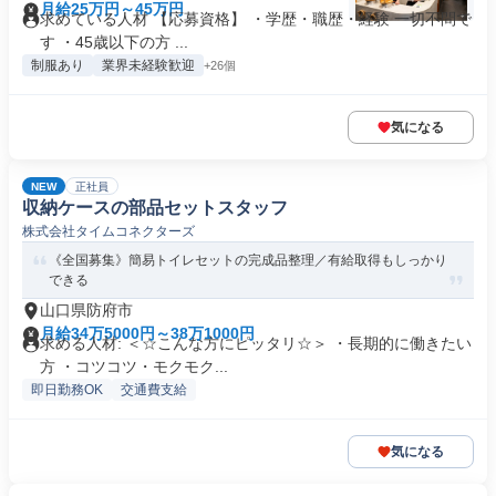
月給25万円～45万円
求めている人材 【応募資格】 ・学歴・職歴・経験 一切不問で
す ・45歳以下の方 ...
制服あり
業界未経験歓迎
+26個
気になる
NEW
正社員
収納ケースの部品セットスタッフ
株式会社タイムコネクターズ
《全国募集》簡易トイレセットの完成品整理／有給取得もしっかり
できる
山口県防府市
月給34万5000円～38万1000円
求める人材: ＜☆こんな方にピッタリ☆＞ ・長期的に働きたい
方 ・コツコツ・モクモク...
即日勤務OK
交通費支給
気になる