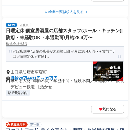
この企業の類似求人を見る
NEW
正社員
日曜定休|個室居酒屋の店舗スタッフ(ホール・キッチン)|
防府・未経験OK・車通勤可/月給28.4万〜
株式会社H&N
✅12店舗中7店舗の店長が未経験出身 ✅月給28.4万円〜＋賞与年3
回 ✅日曜定休＋有給1...
山口県防府市車塚町
月給28万4431円～35万円
求める人材: 年齢不問・学歴不問・経験不問／未経験OK・飲食
デビュー歓迎 【活かせ...
駅近5分以内
気になる
正社員