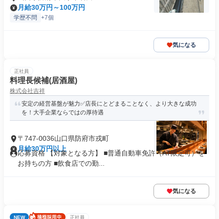
月給30万円～100万円
学歴不問
+7個
気になる
正社員
料理長候補(居酒屋)
株式会社吉祥
安定の経営基盤が魅力✅️店長にとどまることなく、より大きな成功
を！大手企業ならではの厚待遇
〒747-0036山口県防府市戎町
月給30万円以上
応募資格 【対象となる方】 ■普通自動車免許（AT限定可）を
お持ちの方 ■飲食店での勤...
気になる
NEW
正社員