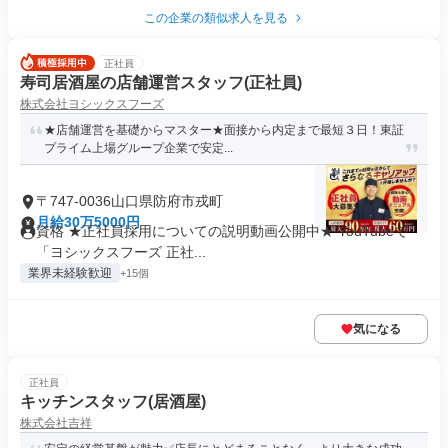
この企業の類似求人を見る
正社員
寿司居酒屋の店舗運営スタッフ(正社員)
株式会社ヨシックスフーズ
★店舗運営を基礎からマスター★面接から内定まで最短３日！東証
プライム上場グループ企業で安定...
〒747-0036山口県防府市戎町
月給30万5000円
資格 ★正社員採用についての説明動画公開中★ YouTubeで
「ヨシックスフーズ 正社...
業界未経験歓迎
+15個
気になる
正社員
キッチンスタッフ(居酒屋)
株式会社吉祥