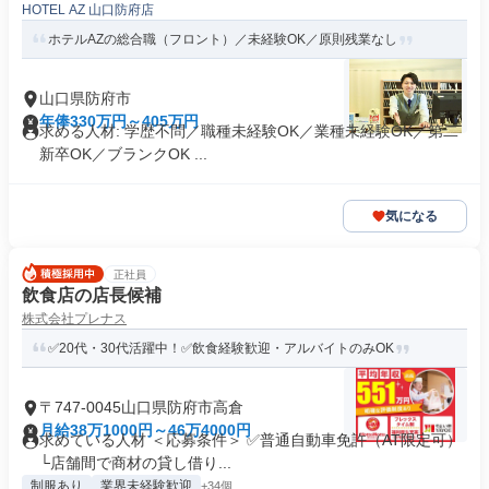
HOTEL AZ 山口防府店
ホテルAZの総合職（フロント）／未経験OK／原則残業なし
山口県防府市
年俸330万円～405万円
求める人材: 学歴不問／職種未経験OK／業種未経験OK／第二
新卒OK／ブランクOK ...
気になる
正社員
飲食店の店長候補
株式会社プレナス
✅20代・30代活躍中！✅飲食経験歓迎・アルバイトのみOK
〒747-0045山口県防府市高倉
月給38万1000円～46万4000円
求めている人材 ＜応募条件＞ ✅普通自動車免許（AT限定可）
└店舗間で商材の貸し借り...
制服あり
業界未経験歓迎
+34個