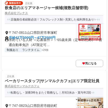
正社員
飲食店のエリアマネージャー候補(複数店舗管理)
株式会社プレナス
店舗責任者経験必須！フルフレックス制✨充実した福利厚生あり✨
〒747-0811山口県防府市車塚町
月給42万5000円～47万2000円
求めている人材 ＜応募条件＞ ✅65歳未満（定年のため） ✅普
通自動車免許（AT限定可...
制服あり
ランチタイム
+29個
気になる
正社員
ベーカリースタッフ|サンマルクカフェ|エリア限定社員
株式会社サンマルクカフェ
転勤なし・深夜0時をまたぐ勤務なし｜月9日休み・賞与年2回
〒747-0823山口県防府市鐘紡町