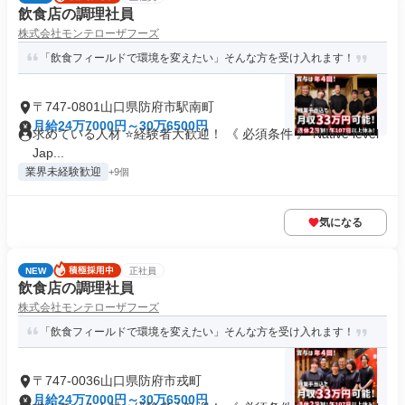
飲食店の調理社員
株式会社モンテローザフーズ
「飲食フィールドで環境を変えたい」そんな方を受け入れます！
〒747-0801山口県防府市駅南町
月給24万7000円～30万6500円
求めている人材 ⭐経験者大歓迎！ 《 必須条件 》 Native level
Jap...
業界未経験歓迎
+9個
気になる
NEW
正社員
飲食店の調理社員
株式会社モンテローザフーズ
「飲食フィールドで環境を変えたい」そんな方を受け入れます！
〒747-0036山口県防府市戎町
月給24万7000円～30万6500円