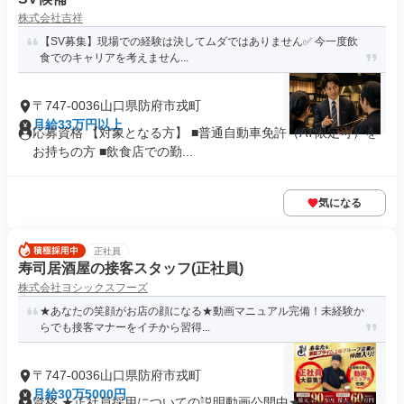
株式会社吉祥
【SV募集】現場での経験は決してムダではありません✅️ 今一度飲
食でのキャリアを考えません...
〒747-0036山口県防府市戎町
月給33万円以上
応募資格 【対象となる方】 ■普通自動車免許（AT限定可）を
お持ちの方 ■飲食店での勤...
気になる
正社員
寿司居酒屋の接客スタッフ(正社員)
株式会社ヨシックスフーズ
★あなたの笑顔がお店の顔になる★動画マニュアル完備！未経験か
らでも接客マナーをイチから習得...
〒747-0036山口県防府市戎町
月給30万5000円
資格 ★正社員採用についての説明動画公開中★ YouTubeで