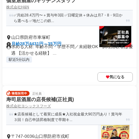
個室居酒屋のキッチンスタッフ
株式会社H&N
✅月給28.4万円〜＋賞与年3回 ✅日曜定休＋休みは月7・8・9日か
ら選べる ✅地だこの鉄...
山口県防府市車塚町
月給28万4431円～35万円
求める人材: 年齢不問・学歴不問／未経験OK・調理経験者は優
遇 【活かせる経験】 ...
駅近5分以内
気になる
正社員
寿司居酒屋の店長候補(正社員)
株式会社ヨシックスフーズ
★店長候補として着実に成長★入社祝金最大90万円あり！賞与年
３回！自己申請昇格制度で早期キ...
〒747-0036山口県防府市戎町