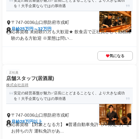
安定の経営基盤が魅力✅️店長にとどまることなく、より大きな成功
を！大手企業ならではの厚待遇
〒747-0036山口県防府市戎町
月給25万円～32万円
応募資格 未経験の方も大歓迎★ 飲食店で正社員として勤務経
験のある方歓迎 ※業態は問い...
気になる
正社員
店舗スタッフ(居酒屋)
株式会社吉祥
安定の経営基盤が魅力✅️店長にとどまることなく、より大きな成功
を！大手企業ならではの厚待遇
〒747-0036山口県防府市戎町
月給28万円以上
応募資格 【対象となる方】 ■普通自動車免許（AT限定可）を
お持ちの方 運転免許があ...