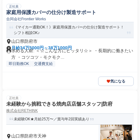
正社員
家庭用保護カバーの仕分け製造サポート
合同会社Frontier Works
《マイカー通勤OK！》家庭用保護カバーの仕分け製造サポート！
シフト相談OK♪
山口県防府市
月給34万5000円～38万1000円
求める人材: ＜☆こんな方にピッタリ☆＞ ・長期的に働きたい
方 ・コツコツ・モクモク...
即日勤務OK
交通費支給
気になる
正社員
未経験から挑戦できる焼肉店店舗スタッフ|防府
株式会社RETHINK
未経験OK★月給25万〜／賞与年2回実績あり
山口県防府市天神