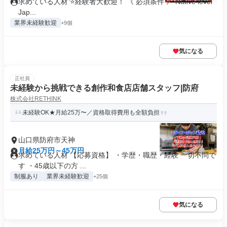
求めている人材 ⭐経験者大歓迎！ 《 必須条件 》 Native level
Jap...
業界未経験歓迎
+9個
気になる
正社員
未経験から挑戦できる創作和食店店舗スタッフ|防府
株式会社RETHINK
未経験OK★月給25万〜／資格取得費用も全額負担
山口県防府市天神
月給25万円～45万円
求めている人材 【応募資格】 ・学歴・職歴・経験 一切不問で
す ・45歳以下の方 ...
制服あり
業界未経験歓迎
+25個
気になる