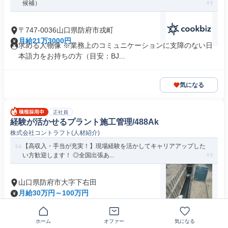
候補）
〒747-0036山口県防府市戎町
月給21万3000円
求める人物像 ※業務上のコミュニケーションに支障のない日
本語力をお持ちの方（目安：BJ...
気になる
正社員
経験が活かせるプラント施工管理/488Ak
株式会社コントラフト(人材紹介)
【高収入・手当が充実！】現場経験を活かしてキャリアアップした
い方歓迎します！ ◎全国出張あ...
山口県防府市大字下右田
月給30万円～100万円
学歴不問
+7個
ホーム
オファー
気になる