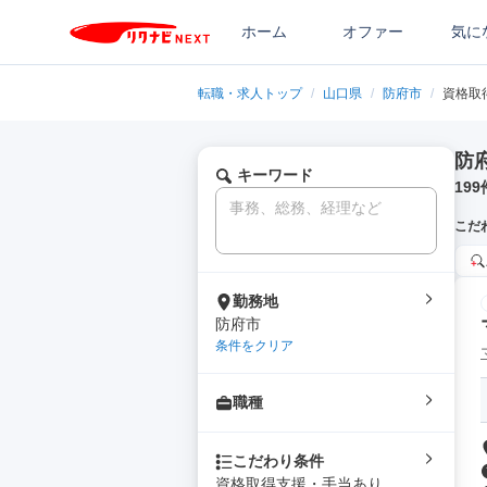
ホーム
オファー
気に
転職・求人トップ
/
山口県
/
防府市
/
資格取
防
キーワード
199
こだ
勤務地
防府市
条件をクリア
職種
こだわり条件
資格取得支援・手当あり