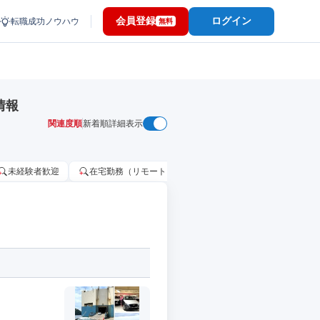
会員登録
ログイン
転職成功ノウハウ
無料
情報
関連度順
新着順
詳細表示
未経験者歓迎
在宅勤務（リモートワーク）OK
家賃補助・住宅手当