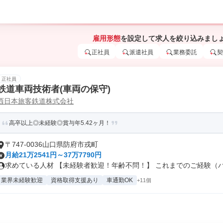
雇用形態
を設定して求人を絞り込みまし
正社員
派遣社員
業務委託
契
正社員
鉄道車両技術者(車両の保守)
西日本旅客鉄道株式会社
高卒以上◎未経験◎賞与年5.42ヶ月！
〒747-0036山口県防府市戎町
月給21万2541円～37万7790円
求めている人材 【未経験者歓迎！年齢不問！】 これまでのご経験（パー
業界未経験歓迎
資格取得支援あり
車通勤OK
+11個