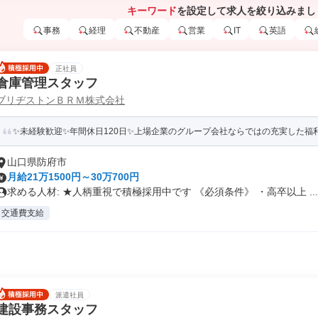
キーワード
を設定して求人を絞り込みまし
事務
経理
不動産
営業
IT
英語
正社員
倉庫管理スタッフ
ブリヂストンＢＲＭ株式会社
✨未経験歓迎✨年間休日120日✨上場企業のグループ会社ならではの充実した福
山口県防府市
月給21万1500円～30万700円
求める人材: ★人柄重視で積極採用中です 《必須条件》 ・高卒以上 ...
交通費支給
派遣社員
建設事務スタッフ