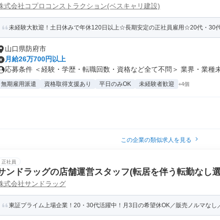
株式会社コプロコンストラクション(ベスキャリ建設)
未経験大歓迎！土日休みで年休120日以上☆長期安定の正社員雇用☆20代・30代
山口県防府市
月給26万700円以上
応募条件 ＜経験・学歴・転職回数・資格など全て不問＞ 業界・業種未経
無期雇用派遣
資格取得支援あり
平日のみOK
未経験者歓迎
+4個
この企業の類似求人を見る
正社員
サンドラッグの店舗運営スタッフ(転居を伴う転勤なし選
株式会社サンドラッグ
東証プライム上場企業！20・30代活躍中！月3日の希望休OK／販売ノルマなし／年収