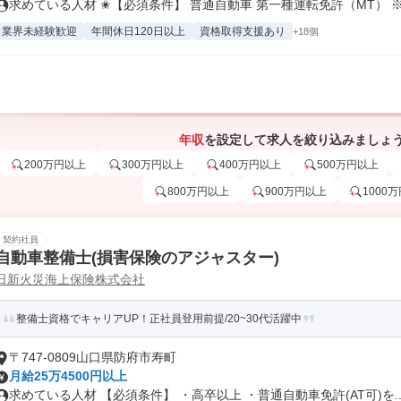
求めている人材 ✬【必須条件】 普通自動車 第一種運転免許（MT） ※.
業界未経験歓迎
年間休日120日以上
資格取得支援あり
+18個
年収
を設定して求人を絞り込みましょ
200万円以上
300万円以上
400万円以上
500万円以上
800万円以上
900万円以上
1000
契約社員
自動車整備士(損害保険のアジャスター)
日新火災海上保険株式会社
整備士資格でキャリアUP！正社員登用前提/20~30代活躍中
〒747-0809山口県防府市寿町
月給25万4500円以上
求めている人材 【必須条件】 ・高卒以上 ・普通自動車免許(AT可)を..