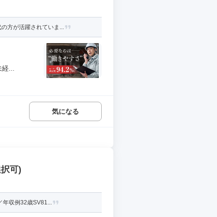
の方が活躍されていま...
...
気になる
択可)
例32歳SV81...