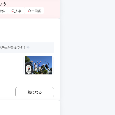
ょう
総務
人事
中国語
利厚生が自慢です！
気になる