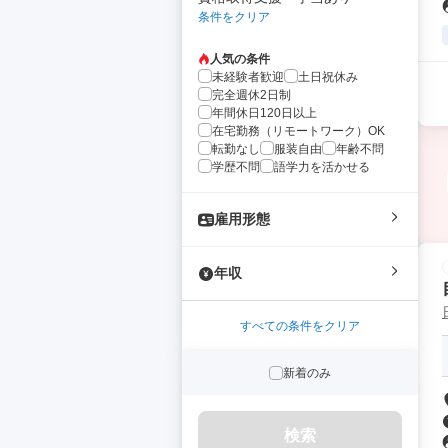
条件をクリア
人気の条件
未経験者歓迎
土日祝休み
完全週休2日制
年間休日120日以上
在宅勤務（リモートワーク）OK
転勤なし
服装自由
年齢不問
学歴不問
語学力を活かせる
雇用形態
年収
すべての条件をクリア
新着のみ
検索