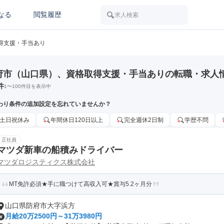
なる
閲覧履歴
求人検索
得支援・手当あり
府市（山口県）、資格取得支援・手当ありの転職・求人
件
1
〜
100
件目を表示中
わり条件の追加設定を忘れていませんか？
土日祝休み
年間休日120日以上
完全週休2日制
学歴不問
正社員
マツダ新車の船積みドライバー
マツダロジスティクス株式会社
MT免許必須★手に職つけて高収入可★賞与5.2ヶ月分
山口県防府市大字浜方
月給20万2500円～31万3980円