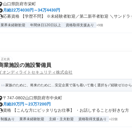
山口県防府市栄町
月給22万4030円～34万4430円
応募資格 【学歴不問】 ※未経験者歓迎／第二新卒者歓迎 ＼サンドラッ.
業界未経験歓迎
年間休日120日以上
資格取得支援あり
+9個
正社員
商業施設の施設警備員
イオンディライトセキュリティ株式会社
家族のために、将来のために…安定企業で落ち着いて働く選択を♪”経験ゼロからの
〒747-0802山口県防府市中央町
月給20万円～23万7200円
資格 【こんな方にピッタリなお仕事】 ・お話しすることが好きな方 ・学
制服あり
業界未経験歓迎
主婦・主夫歓迎
資格取得支援あり
+22個