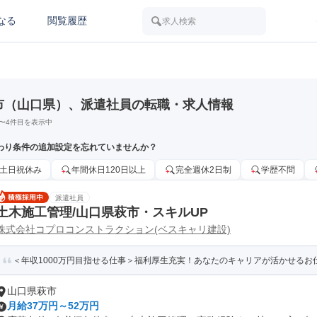
なる
閲覧履歴
求人検索
市（山口県）、派遣社員の転職・求人情報
〜
4
件目を表示中
わり条件の追加設定を忘れていませんか？
土日祝休み
年間休日120日以上
完全週休2日制
学歴不問
派遣社員
土木施工管理/山口県萩市・スキルUP
株式会社コプロコンストラクション(ベスキャリ建設)
＜年収1000万円目指せる仕事＞福利厚生充実！あなたのキャリアが活かせるお仕
山口県萩市
月給37万円～52万円