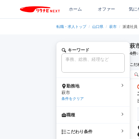
ホーム
オファー
気に
転職・求人トップ
/
山口県
/
萩市
/
派遣社員
萩
キーワード
4
件
1
こだ
勤務地
萩市
条件をクリア
職種
こだわり条件