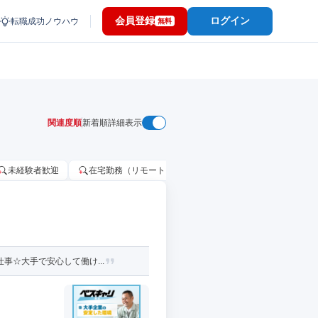
会員登録
ログイン
転職成功ノウハウ
無料
関連度順
新着順
詳細表示
未経験者歓迎
在宅勤務（リモートワーク）OK
家賃補助・住宅手当
事☆大手で安心して働け...