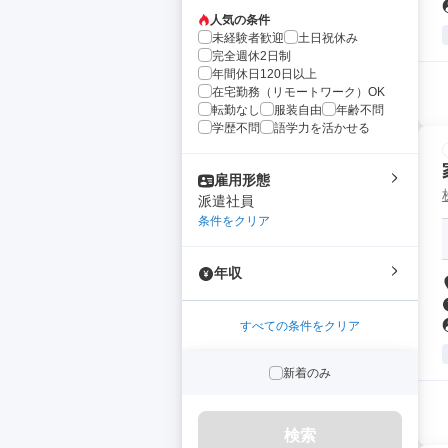
人気の条件
未経験者歓迎
土日祝休み
完全週休2日制
年間休日120日以上
在宅勤務（リモートワーク）OK
転勤なし
服装自由
年齢不問
学歴不問
語学力を活かせる
雇用形態
派遣社員
条件をクリア
年収
すべての条件をクリア
新着のみ
検索