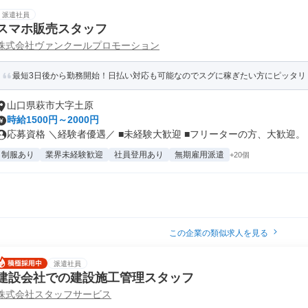
派遣社員
スマホ販売スタッフ
株式会社ヴァンクールプロモーション
最短3日後から勤務開始！日払い対応も可能なのでスグに稼ぎたい方にピッタリ
山口県萩市大字土原
時給1500円～2000円
応募資格 ＼経験者優遇／ ■未経験大歓迎 ■フリーターの方、大歓迎。 .
制服あり
業界未経験歓迎
社員登用あり
無期雇用派遣
+20個
この企業の類似求人を見る
派遣社員
建設会社での建設施工管理スタッフ
株式会社スタッフサービス