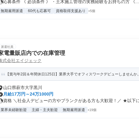
応募条件 《 必須条件 》 ・土木施工管理の実務経験をお持ちの方 《...
無期雇用派遣
60代も応募可
資格取得支援あり
+5個
派遣社員
家電量販店内での在庫管理
株式会社エイジェック
【賞与年2回＆年間休日125日】業界大手でオフィスワークデビューしませんか
山口県萩市大字黒川
月給17万円～24万1000円
資格 ＼社会人デビューの方やブランクがある方も大歓迎！／ ★以下に当
業界未経験歓迎
主婦・主夫歓迎
無期雇用派遣
+19個