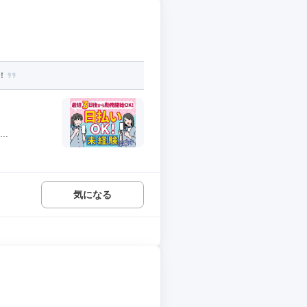
！
..
気になる