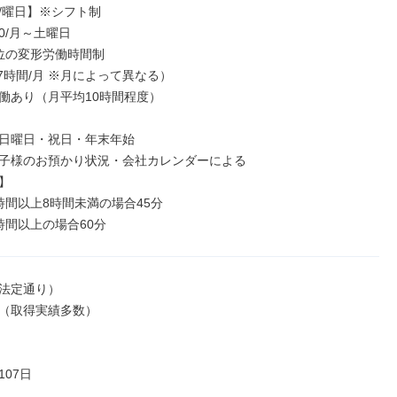
/曜日】※シフト制

00/月～土曜日

位の変形労働時間制

77時間/月 ※月によって異なる）

働あり（月平均10時間程度）

日曜日・祝日・年末年始

子様のお預かり状況・会社カレンダーによる



時間以上8時間未満の場合45分

時間以上の場合60分
法定通り）

（取得実績多数）

07日