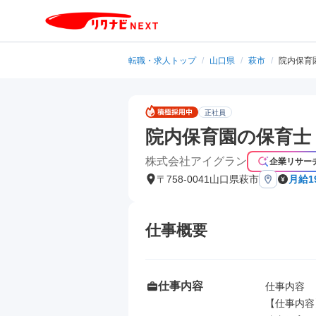
転職・求人トップ
/
山口県
/
萩市
/
院内保育
正社員
院内保育園の保育士
株式会社アイグラン
企業リサー
〒758-0041山口県萩市
月給1
仕事概要
仕事内容
仕事内容

【仕事内容】