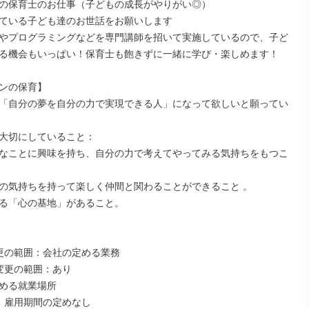
の保育士のお仕事（子どもの成長がやりがい◎）

ている子ども達のお世話をお願いします

やプログラミングなどを専門講師を招いて実施しているので、子ど
る機会もいっぱい！保育士も飽きずに一緒に学び・楽しめます！

ンの保育】

「自分の夢を自分の力で実現できる人」になって欲しいと願ってい
大切にしていること：

なことに興味を持ち、自分の力で考えてやってみる気持ちをもつこ
の気持ちを持って楽しく仲間と関わることができること 。

る「心の基地」があること。

更の範囲：会社の定める業務

変更の範囲：あり

める就業場所

：雇用期間の定めなし