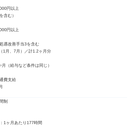
000円以上

を含む）

000円以上

処遇改善手当3を含む

（1月、7月）／計1.2ヶ月分

か月（給与など条件は同じ）

通費支給

月
間制

1ヶ月あたり177時間
