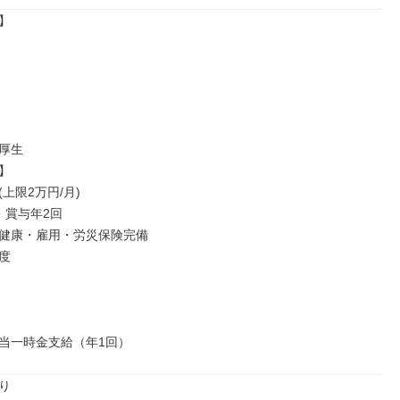


厚生



上限2万円/月)

賞与年2回

健康・雇用・労災保険完備



当一時金支給（年1回）

