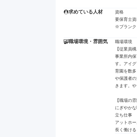
求めている人材
資格

要保育士資格
※ブランク
職場環境・雰囲気
職場環境

【従業員構
事業所内保
す。アイグ
育園を数多
や保護者の
きます。や
【職場の雰
にぎやかな
立ち仕事

アットホーム
長く働ける