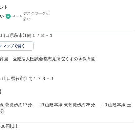
ント
デスクワークが
い
多い
041山口県萩市江向１７３－１
gleマップで開く
育園　医療法人医誠会都志見病院くすのき保育園

041 山口県萩市江向１７３－１



線 萩徒歩約17分、ＪＲ山陰本線 東萩徒歩約25分、ＪＲ山陰本線 玉
8分
00円以上
