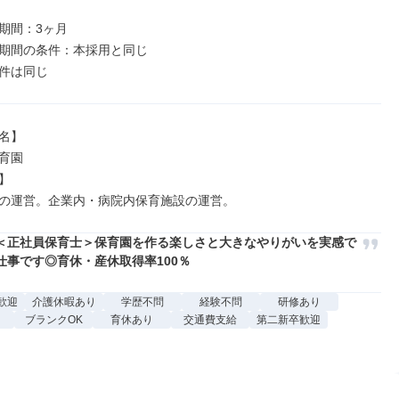
期間：3ヶ月

期間の条件：本採用と同じ

名】

育園



の運営。企業内・病院内保育施設の運営。
＜正社員保育士＞保育園を作る楽しさと大きなやりがいを実感で
仕事です◎育休・産休取得率100％
歓迎
介護休暇あり
学歴不問
経験不問
研修あり
ブランクOK
育休あり
交通費支給
第二新卒歓迎