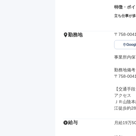
特徴・ポイ
立ち仕事が多
〒758-0
勤務地
Goo
事業所内保
勤務地備考

〒758-0
【交通手段】
アクセス

ＪＲ山陰本
江徒歩約2
給与
月給19万50