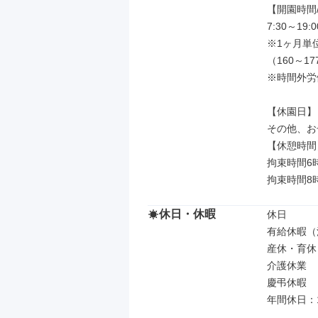
【開園時間
7:30～19:
※1ヶ月単
（160～1
※時間外労
【休園日】
その他、お
【休憩時間】
拘束時間6
拘束時間8
休日・休暇
休日

有給休暇（
産休・育休
介護休業

慶弔休暇

年間休日：1