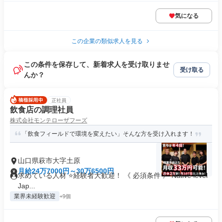
気になる
この企業の類似求人を見る
この条件を保存して、新着求人を受け取りませ
受け取る
んか？
正社員
飲食店の調理社員
株式会社モンテローザフーズ
「飲食フィールドで環境を変えたい」そんな方を受け入れます！
山口県萩市大字土原
月給24万7000円～30万6500円
求めている人材 ⭐経験者大歓迎！ 《 必須条件 》 Native level
Jap...
業界未経験歓迎
+9個