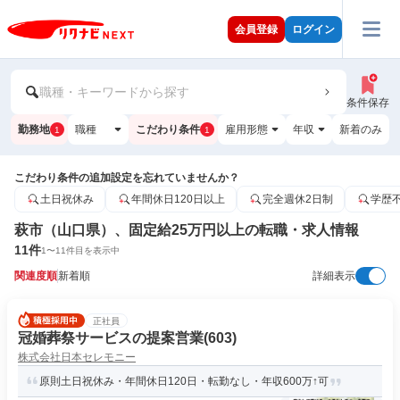
会員登録
ログイン
職種・キーワードから探す
条件保存
勤務地
職種
こだわり条件
雇用形態
年収
新着のみ
1
1
こだわり条件の追加設定を忘れていませんか？
土日祝休み
年間休日120日以上
完全週休2日制
学歴
萩市（山口県）、固定給25万円以上の転職・求人情報
11
件
1
〜
11
件目を表示中
関連度順
新着順
詳細表示
正社員
冠婚葬祭サービスの提案営業(603)
株式会社日本セレモニー
原則土日祝休み・年間休日120日・転勤なし・年収600万↑可