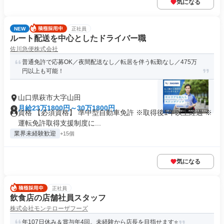
気になる
NEW
正社員
ルート配送を中心としたドライバー職
佐川急便株式会社
普通免許で応募OK／夜間配送なし／転居を伴う転勤なし／475万
円以上も可能！
山口県萩市大字山田
月給23万1800円～30万1800円
資格 【必須資格】 準中型自動車免許 ※取得後1年以上経過 ※
運転免許取得支援制度に...
業界未経験歓迎
+15個
気になる
正社員
飲食店の店舗社員スタッフ
株式会社モンテローザフーズ
年107日休み＆賞与年4回。未経験から店長を目指せます⭐️