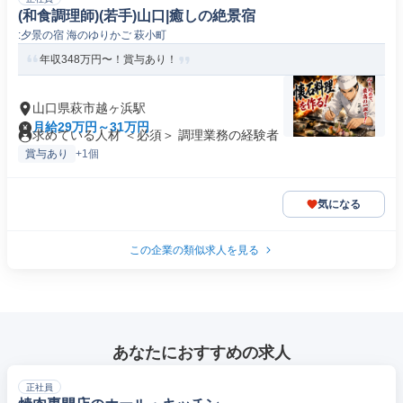
(和食調理師)(若手)山口|癒しの絶景宿
:夕景の宿 海のゆりかご 萩小町
年収348万円〜！賞与あり！
山口県萩市越ヶ浜駅
月給29万円～31万円
求めている人材 ＜必須＞ 調理業務の経験者
賞与あり
+1個
気になる
この企業の類似求人を見る
あなたにおすすめの求人
正社員