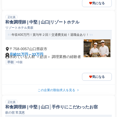
気になる
正社員
和食調理師 | 中堅 | 山口|リゾートホテル
リゾートホテル美萩
年収400万円！賞与年２回！交通費支給！退職金あり！
〒758-0057山口県萩市
月給31万円～33万円
求めている人材 ＜必須＞ 調理業務の経験者
早朝
+6個
気になる
この企業の類似求人を見る
正社員
和食調理師 | 中堅 | 山口│手作りにこだわったお宿
萩の宿 常茂恵