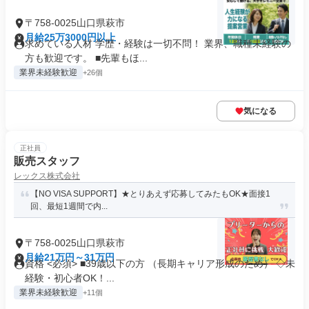
〒758-0025山口県萩市
月給25万3000円以上
求めている人材 学歴・経験は一切不問！ 業界、職種未経験の
方も歓迎です。 ■先輩もほ...
業界未経験歓迎
+26個
気になる
正社員
販売スタッフ
レックス株式会社
【NO VISA SUPPORT】★とりあえず応募してみたもOK★面接1
回、最短1週間で内...
〒758-0025山口県萩市
月給21万円～31万円
資格 <必須> ■39歳以下の方 （長期キャリア形成のため） ◇未
経験・初心者OK！...
業界未経験歓迎
+11個