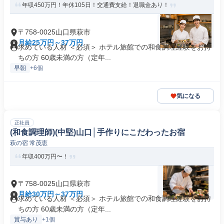
年収450万円！年休105日！交通費支給！退職金あり！
〒758-0025山口県萩市
月給25万円～37万円
求めている人材 ＜必須＞ ホテル旅館での和食調理経験をお持
ちの方 60歳未満の方（定年...
早朝
+6個
気になる
正社員
(和食調理師)(中堅)山口│手作りにこだわったお宿
萩の宿 常茂恵
年収400万円〜！
〒758-0025山口県萩市
月給30万円～37万円
求めている人材 ＜必須＞ ホテル旅館での和食調理経験をお持
ちの方 60歳未満の方（定年...
賞与あり
+1個