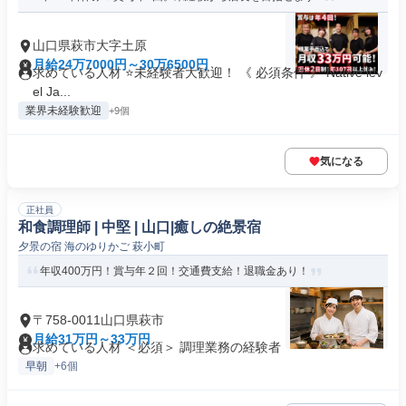
山口県萩市大字土原
月給24万7000円～30万6500円
求めている人材 ⭐未経験者大歓迎！ 《 必須条件 》 Native lev
el Ja...
業界未経験歓迎
+9個
気になる
正社員
和食調理師 | 中堅 | 山口|癒しの絶景宿
夕景の宿 海のゆりかご 萩小町
年収400万円！賞与年２回！交通費支給！退職金あり！
〒758-0011山口県萩市
月給31万円～33万円
求めている人材 ＜必須＞ 調理業務の経験者
早朝
+6個