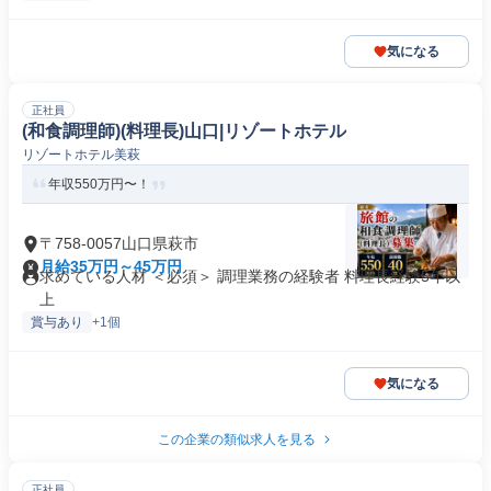
気になる
正社員
(和食調理師)(料理長)山口|リゾートホテル
リゾートホテル美萩
年収550万円〜！
〒758-0057山口県萩市
月給35万円～45万円
求めている人材 ＜必須＞ 調理業務の経験者 料理長経験5年以
上
賞与あり
+1個
気になる
この企業の類似求人を見る
正社員