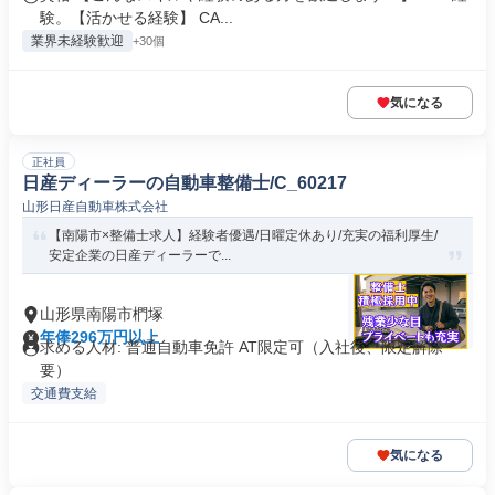
験。【活かせる経験】 CA...
業界未経験歓迎
+30個
気になる
正社員
日産ディーラーの自動車整備士/C_60217
山形日産自動車株式会社
【南陽市×整備士求人】経験者優遇/日曜定休あり/充実の福利厚生/
安定企業の日産ディーラーで...
山形県南陽市椚塚
年俸296万円以上
求める人材: 普通自動車免許 AT限定可（入社後、限定解除
要）
交通費支給
気になる