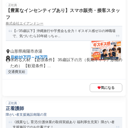
正社員
【豊富なインセンティブあり】スマホ販売・接客スタッ
フ
株式会社エイアンドシー
【✅35歳以下】沖縄旅行や芋煮会も全力！ギスギス感ゼロの神職場
で、気づいたら10年経っちゃ...
山形県南陽市赤湯
月給20万円～28万円
求める人材: 【必須条件】 35歳以下の方（長期キャリア形成の
ため） 【歓迎条件】...
交通費支給
気になる
正社員
正看護師
障がい者支援施設南陽の里
《残業なし 育児/介護休業の取得実績あり 福利厚生充実》障がい者
支援施設でのお仕事です！