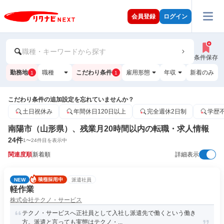
会員登録
ログイン
職種・キーワードから探す
条件保存
勤務地
職種
こだわり条件
雇用形態
年収
新着のみ
1
1
こだわり条件の追加設定を忘れていませんか？
土日祝休み
年間休日120日以上
完全週休2日制
学歴
南陽市（山形県）、残業月20時間以内の転職・求人情報
24
件
1
〜
24
件目を表示中
関連度順
新着順
詳細表示
NEW
派遣社員
軽作業
株式会社テクノ・サービス
テクノ・サービスへ正社員として入社し派遣先で働くという働き
方。派遣と言っても実態はテクノ・...