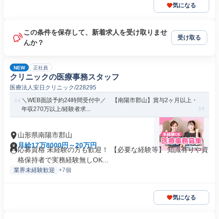
気になる
この条件を保存して、新着求人を受け取りませ
受け取る
んか？
NEW
正社員
クリニックの医療事務スタッフ
医療法人安日クリニック/228295
＼WEB面談予約24時間受付中／ 【南陽市郡山】賞与2ヶ月以上・
年収270万以上/経験者求...
山形県南陽市郡山
月給17万8000円～20万円
応募資格 未経験の方も歓迎！ 【必要な経験等】 知識有りや資
格保持者で実務経験無しOK...
業界未経験歓迎
+7個
気になる