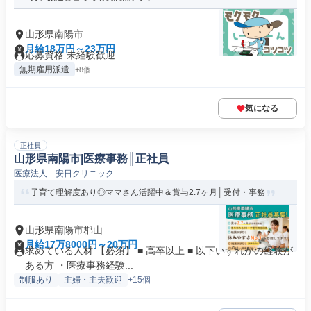
山形県南陽市
月給18万円～23万円
応募資格 未経験歓迎
無期雇用派遣
+8個
気になる
正社員
山形県南陽市|医療事務║正社員
医療法人 安日クリニック
子育て理解度あり◎ママさん活躍中＆賞与2.7ヶ月║受付・事務
山形県南陽市郡山
月給17万8000円～20万円
求めている人材 【必須】 ■ 高卒以上 ■ 以下いずれかの経験が
ある方 ・医療事務経験...
制服あり
主婦・主夫歓迎
+15個