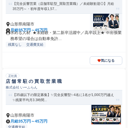
【完全反響営業（店舗常駐型_買取営業職）／未経験歓迎◎】月給
35万円～・初年度年収1,57...
山形県南陽市
月給35万円～45万円
求める人材: ★未経験・第二新卒活躍中／高卒以上★ ※出張業
務希望の場合は自動車免許...
残業なし
交通費支給
気になる
正社員
店 舗 常 駐 の 買 取 営 業 職
株式会社 いーふらん
【35歳以下の限定募集】✨完全反響型✨4名に1名が1,000万円越え
✨残業平均月3.3時間...
山形県南陽市
月給35万円～45万円
交通費支給