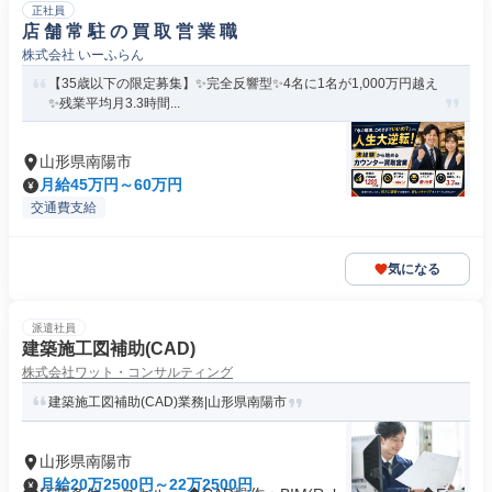
正社員
店 舗 常 駐 の 買 取 営 業 職
株式会社 いーふらん
【35歳以下の限定募集】✨完全反響型✨4名に1名が1,000万円越え
✨残業平均月3.3時間...
山形県南陽市
月給45万円～60万円
交通費支給
気になる
派遣社員
建築施工図補助(CAD)
株式会社ワット・コンサルティング
建築施工図補助(CAD)業務|山形県南陽市
山形県南陽市
月給20万2500円～22万2500円