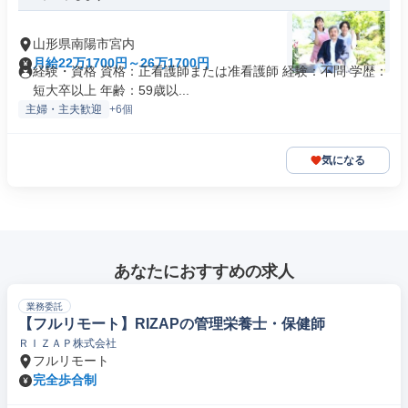
山形県南陽市宮内
月給22万1700円～26万1700円
経験・資格 資格：正看護師または准看護師 経験：不問 学歴：
短大卒以上 年齢：59歳以...
主婦・主夫歓迎
+6個
気になる
あなたにおすすめの求人
業務委託
【フルリモート】RIZAPの管理栄養士・保健師
ＲＩＺＡＰ株式会社
フルリモート
完全歩合制