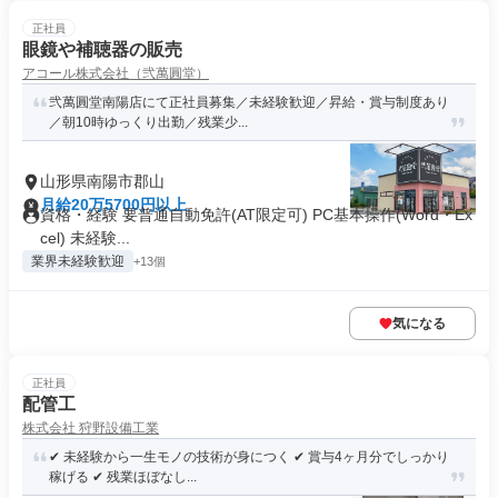
正社員
眼鏡や補聴器の販売
アコール株式会社（弐萬圓堂）
弐萬圓堂南陽店にて正社員募集／未経験歓迎／昇給・賞与制度あり
／朝10時ゆっくり出勤／残業少...
山形県南陽市郡山
月給20万5700円以上
資格・経験 要普通自動免許(AT限定可) PC基本操作(Word・Ex
cel) 未経験...
業界未経験歓迎
+13個
気になる
正社員
配管工
株式会社 狩野設備工業
✔ 未経験から一生モノの技術が身につく ✔ 賞与4ヶ月分でしっかり
稼げる ✔ 残業ほぼなし...