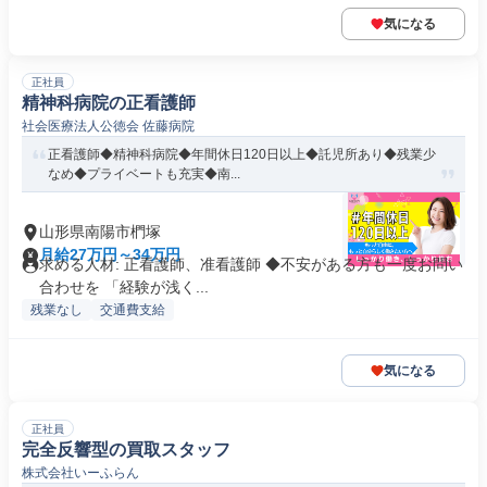
気になる
正社員
精神科病院の正看護師
社会医療法人公徳会 佐藤病院
正看護師◆精神科病院◆年間休日120日以上◆託児所あり◆残業少
なめ◆プライベートも充実◆南...
山形県南陽市椚塚
月給27万円～34万円
求める人材: 正看護師、准看護師 ◆不安がある方も一度お問い
合わせを 「経験が浅く...
残業なし
交通費支給
気になる
正社員
完全反響型の買取スタッフ
株式会社いーふらん