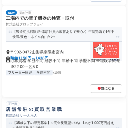
NEW
契約社員
工場内での電子機器の検査・取付
株式会社グロップジョイ
【製造初挑戦歓迎×常駐社員の教育ありで安心♪】空調完備で1年中
快適/髪色・ネイル自由/バツ...
〒992-0472山形県南陽市宮内
時給1150円～1438円
応募資格 学歴不問 経験不問 年齢不問 学歴不問 未経験者歓迎
※22:00～翌5:0...
フリーター歓迎
学歴不問
+10個
気になる
正社員
店 舗 常 駐 の 買 取 営 業 職
株式会社 いーふらん
【35歳以下の限定募集】✨完全反響型✨4名に1名が1,000万円越え