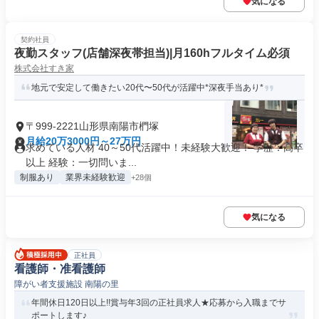
気になる
契約社員
夜勤スタッフ(店舗深夜帯担当)|月160hフルタイム必須
株式会社すき家
地元で安定して働きたい20代〜50代が活躍中*深夜手当あり*
〒999-2221山形県南陽市椚塚
月給20万3000円～27万円
求めている人材 40～50代活躍中！未経験大歓迎！ 学歴：高卒
以上 経験：一切問いま...
制服あり
業界未経験歓迎
+28個
気になる
正社員
看護師・准看護師
障がい者支援施設 南陽の里
年間休日120日以上!!賞与年3回の正社員求人★応募から入職までサ
ポートします♪