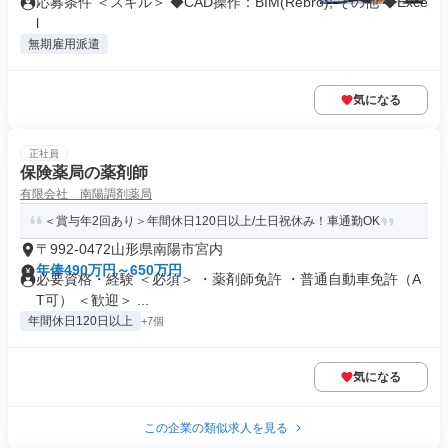
応募条件 ＜スキル＞ ◆CAD操作：BIM(Rebro); その他 ◆Exce
l
無期雇用派遣
気になる
正社員
保険薬局の薬剤師
有限会社 南陽調剤薬局
＜賞与年2回あり＞年間休日120日以上/土日祝休み！車通勤OK
〒992-0472山形県南陽市宮内
年俸490万円～650万円
必要資格・経験 ＜必須＞ ・薬剤師免許 ・普通自動車免許（A
T可） ＜歓迎＞ ...
年間休日120日以上
+7個
気になる
この企業の類似求人を見る