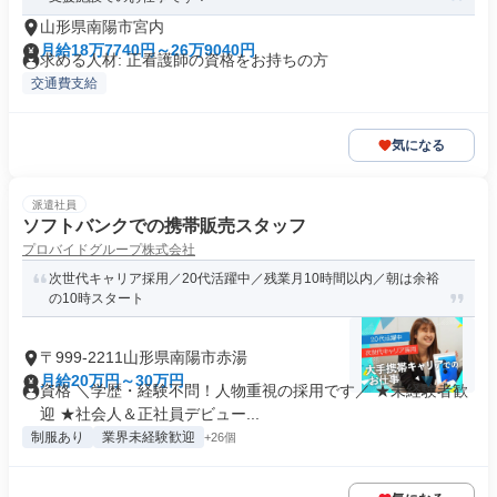
山形県南陽市宮内
月給18万7740円～26万9040円
求める人材: 正看護師の資格をお持ちの方
交通費支給
気になる
派遣社員
ソフトバンクでの携帯販売スタッフ
プロバイドグループ株式会社
次世代キャリア採用／20代活躍中／残業月10時間以内／朝は余裕
の10時スタート
〒999-2211山形県南陽市赤湯
月給20万円～30万円
資格 ＼学歴・経験不問！人物重視の採用です／ ★未経験者歓
迎 ★社会人＆正社員デビュー...
制服あり
業界未経験歓迎
+26個