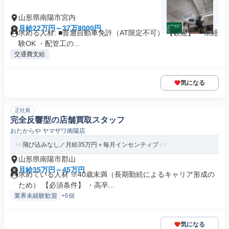
山形県南陽市宮内
月給22万円～37万8000円
求める人材: ■普通自動車免許（AT限定不可） 【歓迎】 ・未経
験OK ・配管工の...
交通費支給
気になる
正社員
完全反響型の店舗買取スタッフ
おたからや ヤマザワ南陽店
飛び込みなし／月給35万円＋毎月インセンティブ
山形県南陽市郡山
月給35万円～45万円
求めている人材 ※40歳未満（長期勤続によるキャリア形成の
ため） 【必須条件】 ・高卒...
業界未経験歓迎
+6個
気になる