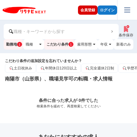
会員登録
ログイン
職種・キーワードから探す
条件保存
勤務地
職種
こだわり条件
雇用形態
年収
新着のみ
1
1
こだわり条件の追加設定を忘れていませんか？
土日祝休み
年間休日120日以上
完全週休2日制
学歴
南陽市（山形県）、職場見学可の転職・求人情報
条件に合った求人が 0件でした
検索条件を緩めて、再度検索してください