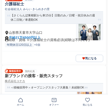
介護福祉士
社会福祉法人 みらい きらめきの里
【さくらんぼ東根駅から車15分】日勤のみ／日曜・祝日休みの週
休二日制／車通勤OK
山形県天童市大字山口
月給21万4500円以上
経験・資格 ※介護福祉士の資格必須(経験は不問です)
年間休日120日以上
+6個
気になる
契約社員
新ブランドの接客・販売スタッフ
株式会社コナカ
＜積極採用中＞オープニングスタッフ大募集！未経験OK
〒994-0082山形県天童市
ホーム
オファー
気になる
月給19万1000円
求めている人材 未経験歓迎・経験者も多数活躍中！ (業界・業