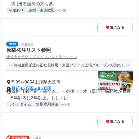
方 (准看護師の方も募...
制服あり
主婦・主夫歓迎
+14個
気になる
NEW
派遣社員
原稿発注リスト参照
株式会社テクノプロ・コンストラクション
無期雇用派遣の正社員採用／東証プライム上場グループ／転勤なし
〒994-0054山形県天童市
月給45万円～65万円
資格 年齢不問・高卒以上 ＜必須＞土木（監理）職経験が直近
5年以内に3年以上、もしくは...
ランチタイム
無期雇用派遣
+22個
気になる
正社員