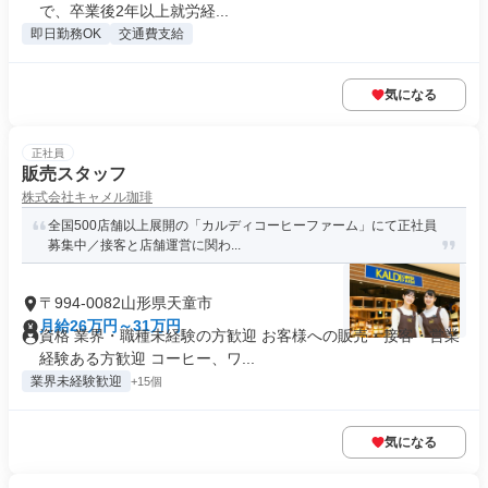
で、卒業後2年以上就労経...
即日勤務OK
交通費支給
気になる
正社員
販売スタッフ
株式会社キャメル珈琲
全国500店舗以上展開の「カルディコーヒーファーム」にて正社員
募集中／接客と店舗運営に関わ...
〒994-0082山形県天童市
月給26万円～31万円
資格 業界・職種未経験の方歓迎 お客様への販売・接客・営業
経験ある方歓迎 コーヒー、ワ...
業界未経験歓迎
+15個
気になる