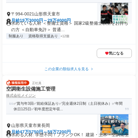
〒994-0021山形県天童市
月給19万3000円～29万4000円
求めている人材 ＜整備士資格＞ 国家2級整備士以上をお持ち
の方 ＜自動車免許＞ 普通...
制服あり
資格取得支援あり
+12個
気になる
この企業の類似求人を見る
正社員
空調衛生設備施工管理
株式会社メイジン
✅賞与年3回✅前給保証あり✅完全週休2日制（土日祝休み）✅年間
休日125日✅初年度想定年収...
山形県天童市東長岡
月給47万5750円～59万7200円
求める人材: 学歴不問！ブランクOK！ 建築・土木・空調衛生