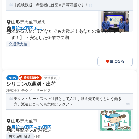
未経験歓迎！希望者には寮も用意可能です！
山形県天童市泉町
月給22万円以上
求める人材: 【どなたでも大歓迎！あなたの希望が叶いま
す！】 ・安定した企業で長期...
交通費支給
気になる
NEW
派遣社員
シリコンの選別・出荷
株式会社テクノ・サービス
テクノ・サービスへ正社員として入社し派遣先で働くという働き
方。派遣と言っても実態はテクノ・...
山形県天童市
月給18万円～23万円
応募資格 未経験歓迎
無期雇用派遣
+8個