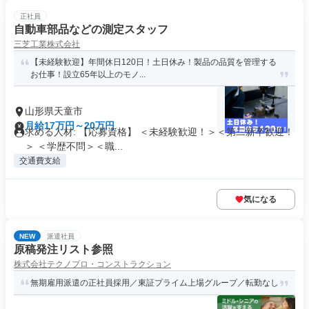
正社員
自動車部品などの測定スタッフ
三芝工業株式会社
【未経験歓迎】年間休日120日！土日休み！製品の品質を管理する
お仕事！設立65年以上のモノ...
山形県天童市
月給17万円～20万円
求める人材: 【応募資格】 ＜未経験歓迎！＞＜第二新卒歓迎！
＞ ＜学歴不問＞＜職...
交通費支給
気になる
NEW
派遣社員
原稿発注リスト参照
株式会社テクノプロ・コンストラクション
無期雇用派遣の正社員採用／東証プライム上場グループ／転勤なし