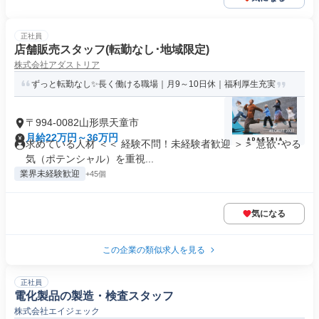
正社員
店舗販売スタッフ(転勤なし･地域限定)
株式会社アダストリア
ずっと転勤なし✨長く働ける職場｜月9～10日休｜福利厚生充実
〒994-0082山形県天童市
月給22万円～36万円
求めている人材 ＜＜ 経験不問！未経験者歓迎 ＞＞ 意欲･やる
気（ポテンシャル）を重視...
業界未経験歓迎
+45個
気になる
この企業の類似求人を見る
正社員
電化製品の製造・検査スタッフ
株式会社エイジェック