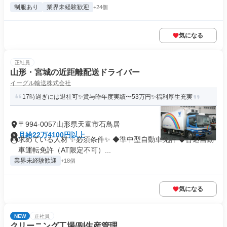
制服あり
業界未経験歓迎
+24個
気になる
正社員
山形・宮城の近距離配送ドライバー
イーグル輸送株式会社
17時過ぎには退社可✨賞与昨年度実績〜53万円✨福利厚生充実
〒994-0057山形県天童市石鳥居
月給22万4100円以上
求めている人材 ✨必須条件✨ ◆準中型自動車免許 ◆普通自動
車運転免許（AT限定不可）...
業界未経験歓迎
+18個
気になる
NEW
正社員
クリーニング工場/副生産管理