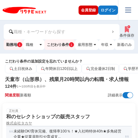
会員登録
ログイン
職種・キーワードから探す
条件保存
勤務地
職種
こだわり条件
雇用形態
年収
新着のみ
1
1
こだわり条件の追加設定を忘れていませんか？
土日祝休み
年間休日120日以上
完全週休2日制
学歴
天童市（山形県）、残業月20時間以内の転職・求人情報
124
件
1
〜
100
件目を表示中
関連度順
新着順
詳細表示
正社員
和のセレクトショップの販売スタッフ
株式会社タカヤ
未経験OK!育休完備、復帰率100％！★入社時特休40h★多角経営
企業★従業員割引や育成支...