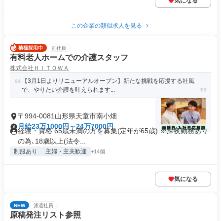
気になる
この企業の類似求人を見る
正社員
有料老人ホームでの介護スタッフ
株式会社ＨＩＴＯＷＡ
【3月1日よりリニューアルオープン】新たな挑戦を応援する社風
で、やりたい介護を叶えられます...
〒994-0081山形県天童市南小畑
月給23万1000円～24万7000円
経験・資格 65歳未満の方を募集(定年が65歳) ※深夜勤務あり
の為､18歳以上(法令...
制服あり
主婦・主夫歓迎
+14個
気になる
NEW
派遣社員
原稿発注リスト参照