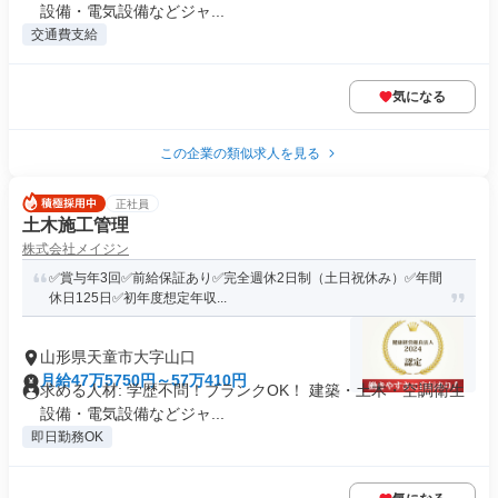
設備・電気設備などジャ...
交通費支給
気になる
この企業の類似求人を見る
正社員
土木施工管理
株式会社メイジン
✅賞与年3回✅前給保証あり✅完全週休2日制（土日祝休み）✅年間
休日125日✅初年度想定年収...
山形県天童市大字山口
月給47万5750円～57万410円
求める人材: 学歴不問！ブランクOK！ 建築・土木・空調衛生
設備・電気設備などジャ...
即日勤務OK