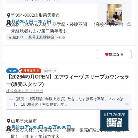
〒994-0082山形県天童市
月給20万円～25万円
資格 【求める人材】 ◎学歴・経験不問！（高校卒業以上） ◎
未経験者および第二新卒者も...
制服あり
業界未経験歓迎
+16個
気になる
NEW
契約社員
【2026年9月OPEN】エアウィーヴ スリープカウンセラ
ー(販売スタッフ)
株式会社エアウィーヴ
【販売・接客経験1年以上必須】数をこなす接客は卒業。ノルマな
し、1組30分の丁寧な提案。年...
山形県天童市
月給21万5000円～35万8000円
求める人材: 【応募条件】 ・接客・販売経験1年以上（業界不
問） ・明るく笑顔で接客...