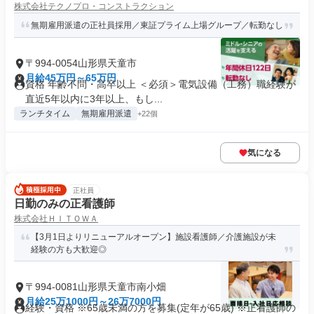
株式会社テクノプロ・コンストラクション
無期雇用派遣の正社員採用／東証プライム上場グループ／転勤なし
〒994-0054山形県天童市
月給45万円～65万円
資格 年齢不問・高卒以上 ＜必須＞電気設備（工務）職経験が
直近5年以内に3年以上、もし...
ランチタイム
無期雇用派遣
+22個
気になる
正社員
日勤のみの正看護師
株式会社ＨＩＴＯＷＡ
【3月1日よりリニューアルオープン】施設看護師／介護施設が未
経験の方も大歓迎◎
〒994-0081山形県天童市南小畑
月給25万1000円～26万7000円
経験・資格 ※65歳未満の方を募集(定年が65歳) ※正看護師の