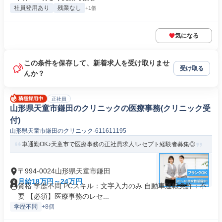
社員登用あり
残業なし
+1個
気になる
この条件を保存して、新着求人を受け取りませ
受け取る
んか？
正社員
山形県天童市鎌田のクリニックの医療事務(クリニック受
付)
山形県天童市鎌田のクリニック-611611195
車通勤OK♪天童市で医療事務の正社員求人!レセプト経験者募集◎
〒994-0024山形県天童市鎌田
月給18万円～24万円
資格 学歴不問 PCスキル：文字入力のみ 自動車運転免許：不
要 【必須】医療事務のレセ...
学歴不問
+8個