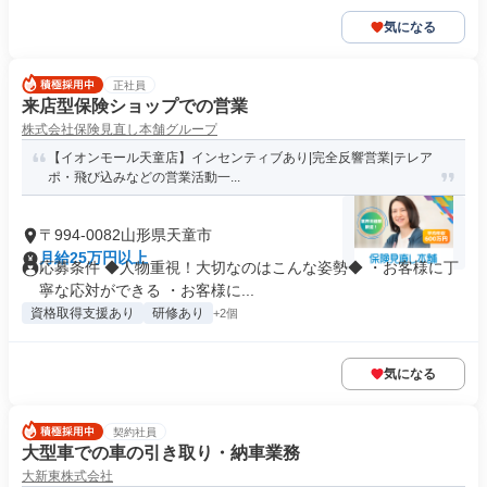
気になる
正社員
来店型保険ショップでの営業
株式会社保険見直し本舗グループ
【イオンモール天童店】インセンティブあり|完全反響営業|テレア
ポ・飛び込みなどの営業活動一...
〒994-0082山形県天童市
月給25万円以上
応募条件 ◆人物重視！大切なのはこんな姿勢◆ ・お客様に丁
寧な応対ができる ・お客様に...
資格取得支援あり
研修あり
+2個
気になる
契約社員
大型車での車の引き取り・納車業務
大新東株式会社