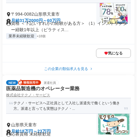
〒994-0082山形県天童市
月給31万2000円～60万円
資格 ＜下記いずれかの経験がある方＞ （1）インストラクタ
ー経験1年以上（ピラティス...
業界未経験歓迎
+18個
気になる
この企業の類似求人を見る
NEW
派遣社員
医薬品製造機のオペレーター業務
株式会社テクノ・サービス
テクノ・サービスへ正社員として入社し派遣先で働くという働き
方。派遣と言っても実態はテクノ・...
山形県天童市
月給18万円～23万円
応募資格 未経験歓迎