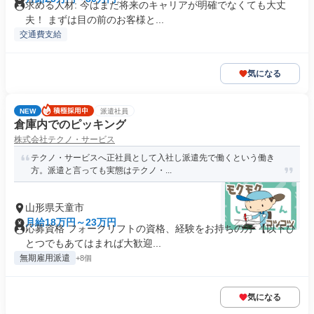
求める人材: 今はまだ将来のキャリアが明確でなくても大丈
夫！ まずは目の前のお客様と...
交通費支給
気になる
NEW
派遣社員
倉庫内でのピッキング
株式会社テクノ・サービス
テクノ・サービスへ正社員として入社し派遣先で働くという働き
方。派遣と言っても実態はテクノ・...
山形県天童市
月給18万円～23万円
応募資格 フォークリフトの資格、経験をお持ちの方 【以下ひ
とつでもあてはまれば大歓迎...
無期雇用派遣
+8個
気になる