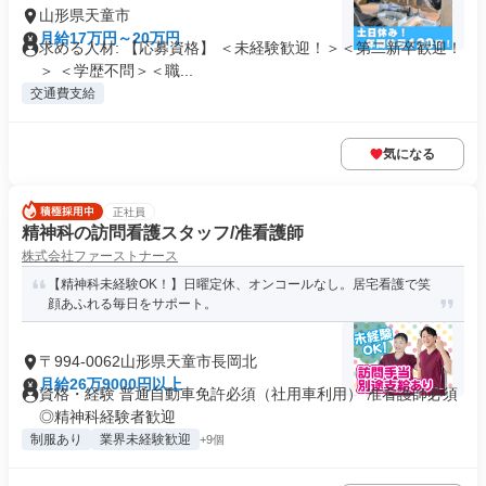
山形県天童市
月給17万円～20万円
求める人材: 【応募資格】 ＜未経験歓迎！＞＜第二新卒歓迎！
＞ ＜学歴不問＞＜職...
交通費支給
気になる
正社員
精神科の訪問看護スタッフ/准看護師
株式会社ファーストナース
【精神科未経験OK！】日曜定休、オンコールなし。居宅看護で笑
顔あふれる毎日をサポート。
〒994-0062山形県天童市長岡北
月給26万9000円以上
資格・経験 普通自動車免許必須（社用車利用） 准看護師必須
◎精神科経験者歓迎
制服あり
業界未経験歓迎
+9個