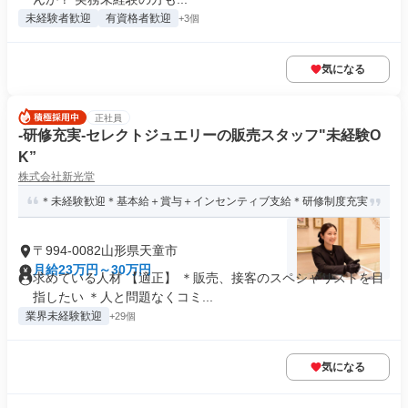
未経験者歓迎
有資格者歓迎
+3個
気になる
正社員
-研修充実-セレクトジュエリーの販売スタッフ"未経験O
K”
株式会社新光堂
＊未経験歓迎＊基本給＋賞与＋インセンティブ支給＊研修制度充実
〒994-0082山形県天童市
月給23万円～30万円
求めている人材 【適正】 ＊販売、接客のスペシャリストを目
指したい ＊人と問題なくコミ...
業界未経験歓迎
+29個
気になる