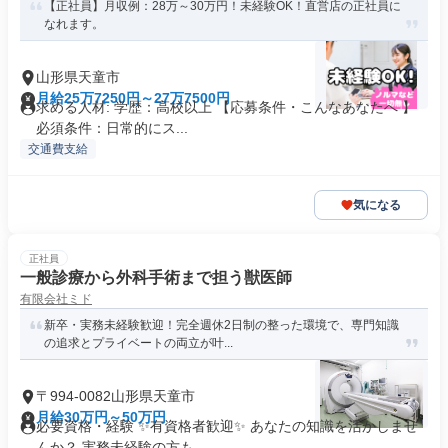
【正社員】月収例：28万～30万円！未経験OK！直営店の正社員に
なれます。
山形県天童市
月給25万7250円～27万7500円
求める人材: 学歴：高校以上 【応募条件・こんなあなたへ 】
必須条件：日常的にス...
交通費支給
気になる
正社員
一般診療から外科手術まで担う獣医師
有限会社ミド
新卒・実務未経験歓迎！完全週休2日制の整った環境で、専門知識
の追求とプライベートの両立が叶...
〒994-0082山形県天童市
月給30万円～50万円
必要資格・経験 ✨有資格者歓迎✨ あなたの知識を活かしませ
んか？ 実務未経験の方も...