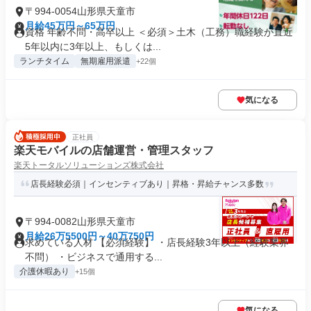
〒994-0054山形県天童市
月給45万円～65万円
資格 年齢不問・高卒以上 ＜必須＞土木（工務）職経験が直近
5年以内に3年以上、もしくは...
ランチタイム
無期雇用派遣
+22個
気になる
正社員
楽天モバイルの店舗運営・管理スタッフ
楽天トータルソリューションズ株式会社
店長経験必須｜インセンティブあり｜昇格・昇給チャンス多数
〒994-0082山形県天童市
月給26万5500円～40万750円
求めている人材 【必須経験】 ・店長経験3年以上（経験業界
不問） ・ビジネスで通用する...
介護休暇あり
+15個
気になる