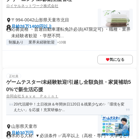
ロイヤルネットワーク株式会社
〒994-0042山形県天童市北目
月給26万1400円以上
応募資格 ・普通自動車運転免許必須(AT限定可) ・職種・業界
未経験者歓迎 ・学歴不問...
制服あり
業界未経験歓迎
+10個
気になる
正社員
ゲームテスター/未経験歓迎!引越し全額負担・家賃補助5
0%で新生活応援
合同会社Ｓａｖｅ Ｐｏｉｎｔ
20代活躍中！土日祝休＆年間休日120日＆残業少なめ✨「環境を変
えたい」を応援！充実研修か...
山形県天童市
月給30万円
求める人材: ▼必須条件 ✅高卒以上（高校・専門・大学など）