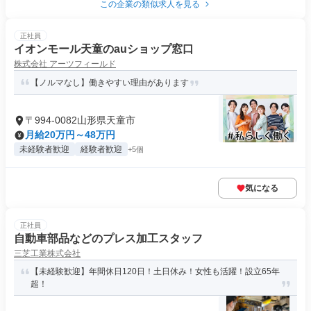
この企業の類似求人を見る
正社員
イオンモール天童のauショップ窓口
株式会社 アーツフィールド
【ノルマなし】働きやすい理由があります
〒994-0082山形県天童市
月給20万円～48万円
未経験者歓迎
経験者歓迎
+5個
気になる
正社員
自動車部品などのプレス加工スタッフ
三芝工業株式会社
【未経験歓迎】年間休日120日！土日休み！女性も活躍！設立65年
超！