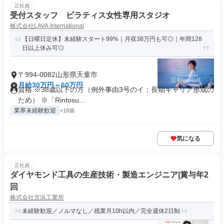
正社員
受付スタッフ ピラティス女性専用スタジオ
株式会社LAVA International
【日曜日定休】未経験スタート99%｜月収38万円も可◎｜年間128
日以上休み可◎
〒994-0082山形県天童市
月給30万円～60万円
資格 ※38歳以下の方（例外事由3号のイ：長期キャリア形成の
ため） ※「Rintosu...
業界未経験歓迎
+18個
気になる
正社員
ダイヤモンド工具の生産技術・製造エンジニア|賞与年2
回
株式会社京浜工業所
未経験歓迎／ノルマなし／残業月10h以内／完全週休2日制