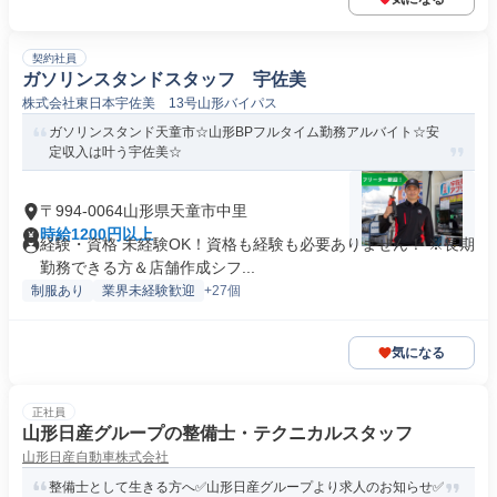
契約社員
ガソリンスタンドスタッフ 宇佐美
株式会社東日本宇佐美 13号山形バイパス
ガソリンスタンド天童市☆山形BPフルタイム勤務アルバイト☆安
定収入は叶う宇佐美☆
〒994-0064山形県天童市中里
時給1200円以上
経験・資格 未経験OK！資格も経験も必要ありません！ ※長期
勤務できる方＆店舗作成シフ...
制服あり
業界未経験歓迎
+27個
気になる
正社員
山形日産グループの整備士・テクニカルスタッフ
山形日産自動車株式会社
整備士として生きる方へ✅山形日産グループより求人のお知らせ✅