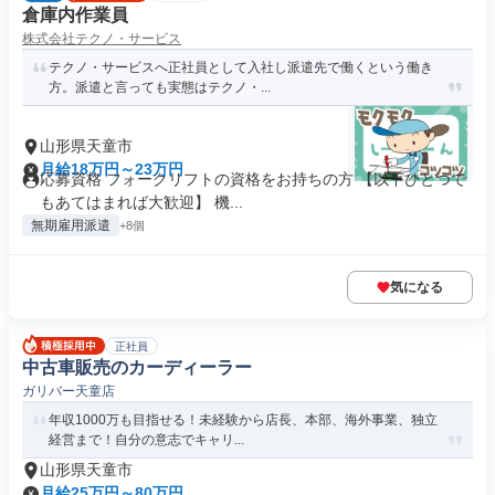
倉庫内作業員
株式会社テクノ・サービス
テクノ・サービスへ正社員として入社し派遣先で働くという働き
方。派遣と言っても実態はテクノ・...
山形県天童市
月給18万円～23万円
応募資格 フォークリフトの資格をお持ちの方 【以下ひとつで
もあてはまれば大歓迎】 機...
無期雇用派遣
+8個
気になる
正社員
中古車販売のカーディーラー
ガリバー天童店
年収1000万も目指せる！未経験から店長、本部、海外事業、独立
経営まで！自分の意志でキャリ...
山形県天童市
月給25万円～80万円