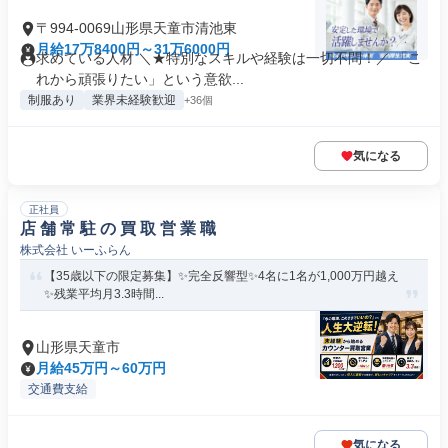
〒994-0069山形県天童市清池東
月給17万8400円～31万6000円
求めている人材 ＼★特別なスキルや経験は一切不問！／ 「こ
れから頑張りたい」という意欲...
制服あり
業界未経験歓迎
+36個
気になる
正社員
店 舗 常 駐 の 買 取 営 業 職
株式会社 いーふらん
【35歳以下の限定募集】✨完全反響型✨4名に1名が1,000万円越え
✨残業平均月3.3時間...
山形県天童市
月給45万円～60万円
交通費支給
気になる