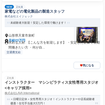
NEW
正社員
家電などの電化製品の製造スタッフ
株式会社エイジェック
未経験者大歓迎！安定した環境で働けます！
山形県天童市泉町
月給23万円
求める人材: 【こんな方を歓迎します】 ・安定した企業で長期
間働きたい方 ・何が自...
交通費支給
気になる
正社員
インストラクター マシンピラティス女性専用スタジオ
<キャリア採用>
株式会社LAVA International
＜日曜日定休＞女性専用スタジオ！インストラクターや店長経験者
優遇！住宅手当最大5万円！