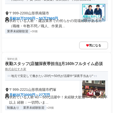
〒999-2200山形県南陽市
月給30万3200円～50万7960円
求めている人材 ・建設業界での何らかの現場経験がある方
（職種・年数不問／職人、作業員...
業界未経験歓迎
+30個
気になる
契約社員
夜勤スタッフ(店舗深夜帯担当)|月160hフルタイム必須
株式会社すき家
地元で安定して働きたい20代〜50代が活躍中*深夜手当あり*
〒999-2221山形県南陽市椚塚
月給20万3000円～27万円
求めている人材 40～50代活躍中！未経験大歓迎！ 学歴：高卒
以上 経験：一切問いま...
制服あり
業界未経験歓迎
+28個