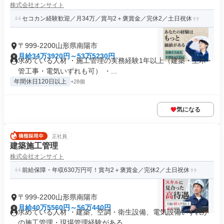
株式会社オンサイト
セコカン経験歓迎／月34万／賞与2＋褒賞金／完休2／土日祝休
〒999-2200山形県南陽市
月給34万3920円～53万5230円
求めている人材 ・施工管理の実務経験1年以上（建築・土木・
管工事・電気いずれも可） ・...
年間休日120日以上
+28個
気になる
正社員
建築施工管理
株式会社オンサイト
前給保障・年収630万円可！賞与2＋褒賞金／完休2／土日祝休
〒999-2200山形県南陽市
月給40万5560円～56万440円
求めている人材 ・建築、空調・衛生設備、電気設備いずれか
の施工管理・現場管理経験がある...