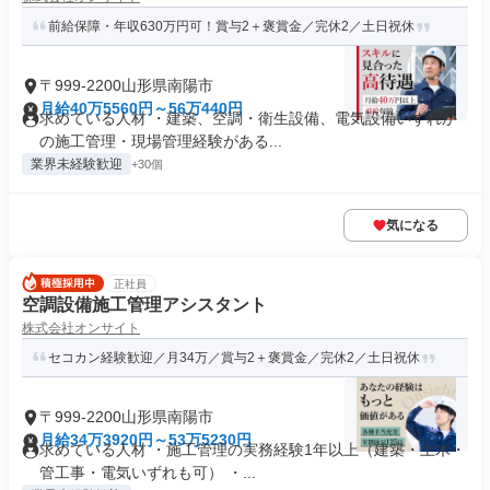
前給保障・年収630万円可！賞与2＋褒賞金／完休2／土日祝休
〒999-2200山形県南陽市
月給40万5560円～56万440円
求めている人材 ・建築、空調・衛生設備、電気設備いずれか
の施工管理・現場管理経験がある...
業界未経験歓迎
+30個
気になる
正社員
空調設備施工管理アシスタント
株式会社オンサイト
セコカン経験歓迎／月34万／賞与2＋褒賞金／完休2／土日祝休
〒999-2200山形県南陽市
月給34万3920円～53万5230円
求めている人材 ・施工管理の実務経験1年以上（建築・土木・
管工事・電気いずれも可） ・...