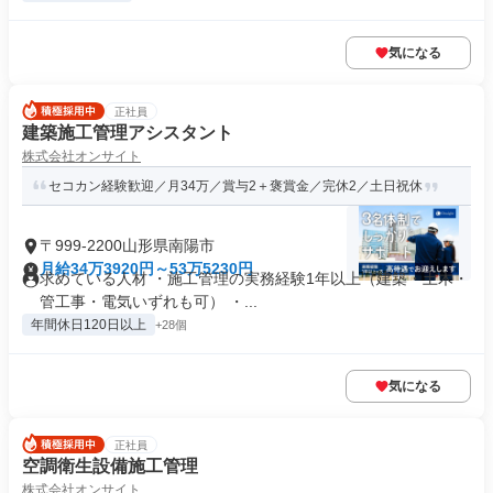
気になる
正社員
建築施工管理アシスタント
株式会社オンサイト
セコカン経験歓迎／月34万／賞与2＋褒賞金／完休2／土日祝休
〒999-2200山形県南陽市
月給34万3920円～53万5230円
求めている人材 ・施工管理の実務経験1年以上（建築・土木・
管工事・電気いずれも可） ・...
年間休日120日以上
+28個
気になる
正社員
空調衛生設備施工管理
株式会社オンサイト