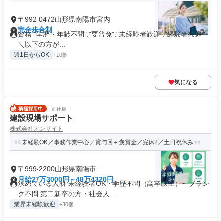
〒992-0472山形県南陽市宮内
完全歩合制
資格 "学歴・年齢不問","要普免","未経験者歓迎","経験者歓迎"
＼以下の方が...
週1日からOK
+10個
気になる
正社員
建設現場サポート
株式会社オンサイト
未経験OK／事務作業中心／賞与回＋褒賞金／完休2／土日祝休み
〒999-2200山形県南陽市
月給27万3000円～48万4320円
求めている人材 未経験者OK・学歴不問（高卒以上）・ブラン
ク不問 第二新卒の方・社会人...
業界未経験歓迎
+30個