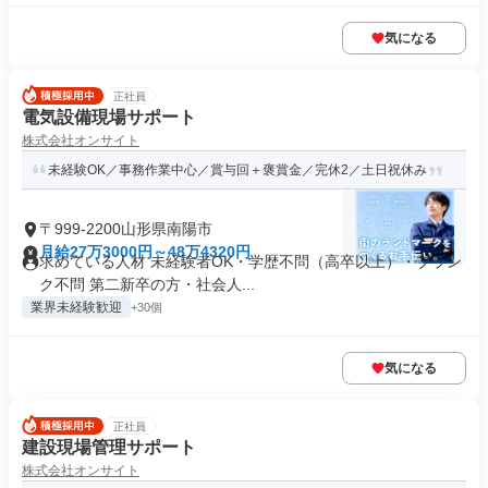
気になる
正社員
電気設備現場サポート
株式会社オンサイト
未経験OK／事務作業中心／賞与回＋褒賞金／完休2／土日祝休み
〒999-2200山形県南陽市
月給27万3000円～48万4320円
求めている人材 未経験者OK・学歴不問（高卒以上）・ブラン
ク不問 第二新卒の方・社会人...
業界未経験歓迎
+30個
気になる
正社員
建設現場管理サポート
株式会社オンサイト