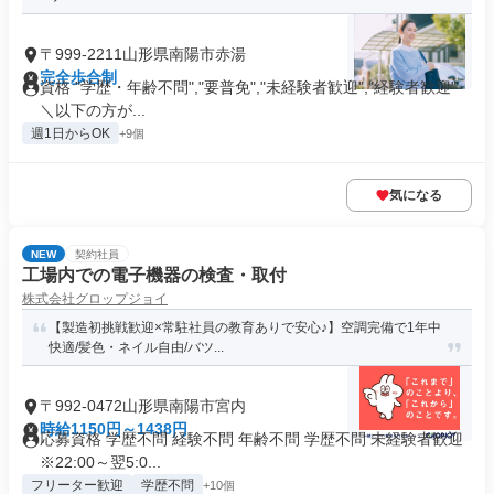
〒999-2211山形県南陽市赤湯
完全歩合制
資格 "学歴・年齢不問","要普免","未経験者歓迎","経験者歓迎"
＼以下の方が...
週1日からOK
+9個
気になる
NEW
契約社員
工場内での電子機器の検査・取付
株式会社グロップジョイ
【製造初挑戦歓迎×常駐社員の教育ありで安心♪】空調完備で1年中
快適/髪色・ネイル自由/バツ...
〒992-0472山形県南陽市宮内
時給1150円～1438円
応募資格 学歴不問 経験不問 年齢不問 学歴不問 未経験者歓迎
※22:00～翌5:0...
フリーター歓迎
学歴不問
+10個