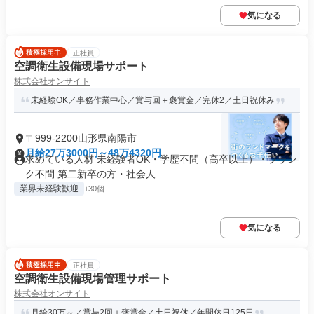
気になる
正社員
空調衛生設備現場サポート
株式会社オンサイト
未経験OK／事務作業中心／賞与回＋褒賞金／完休2／土日祝休み
〒999-2200山形県南陽市
月給27万3000円～48万4320円
求めている人材 未経験者OK・学歴不問（高卒以上）・ブラン
ク不問 第二新卒の方・社会人...
業界未経験歓迎
+30個
気になる
正社員
空調衛生設備現場管理サポート
株式会社オンサイト
月給30万～／賞与2回＋褒賞金／土日祝休／年間休日125日