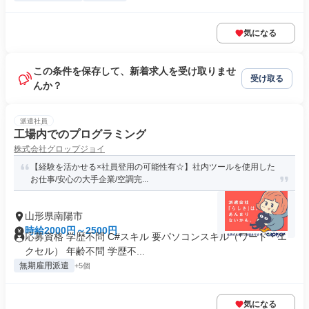
気になる
この条件を保存して、新着求人を受け取りませ
受け取る
んか？
派遣社員
工場内でのプログラミング
株式会社グロップジョイ
【経験を活かせる×社員登用の可能性有☆】社内ツールを使用した
お仕事/安心の大手企業/空調完...
山形県南陽市
時給2000円～2500円
応募資格 学歴不問 C#スキル 要パソコンスキル（ワード・エ
クセル） 年齢不問 学歴不...
無期雇用派遣
+5個
気になる