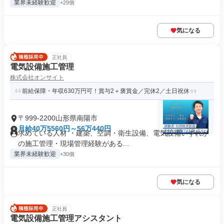
業界未経験歓迎
+29個
気になる
正社員
電気設備施工管理
株式会社オンサイト
前給保障・年収630万円可！賞与2＋褒賞金／完休2／土日祝休
〒999-2200山形県南陽市
月給40万5560円～56万440円
求めている人材 ・建築、空調・衛生設備、電気設備いずれか
の施工管理・現場管理経験がある...
業界未経験歓迎
+30個
気になる
正社員
電気設備施工管理アシスタント