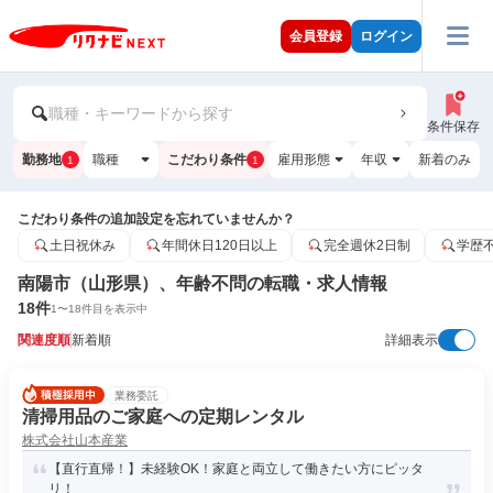
会員登録
ログイン
職種・キーワードから探す
条件保存
勤務地
職種
こだわり条件
雇用形態
年収
新着のみ
1
1
こだわり条件の追加設定を忘れていませんか？
土日祝休み
年間休日120日以上
完全週休2日制
学歴
南陽市（山形県）、年齢不問の転職・求人情報
18
件
1
〜
18
件目を表示中
関連度順
新着順
詳細表示
業務委託
清掃用品のご家庭への定期レンタル
株式会社山本産業
【直行直帰！】未経験OK！家庭と両立して働きたい方にピッタ
リ！