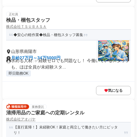
正社員
検品・梱包スタッフ
株式会社ＴＳＵＢＡＳＡ
◆安心の軽作業◆検品・梱包スタッフ募集
山形県南陽市
月給27万円～34万5000円
求める人材: ✅経験ゼロでも問題なし！ 今働いているスタッフ
も、ほぼ全員が未経験スタ...
即日勤務OK
気になる
業務委託
清掃用品のご家庭への定期レンタル
株式会社アオバヤ
【直行直帰！】未経験OK！家庭と両立して働きたい方にピッタ
リ！