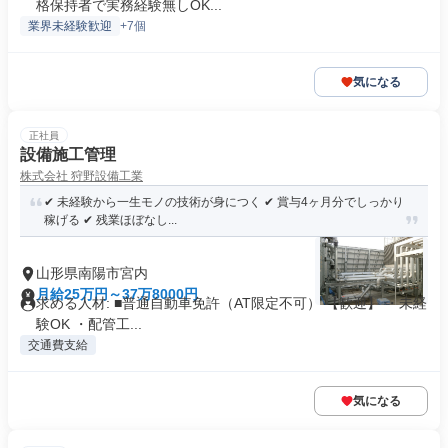
格保持者で実務経験無しOK...
業界未経験歓迎
+7個
気になる
正社員
設備施工管理
株式会社 狩野設備工業
✔ 未経験から一生モノの技術が身につく ✔ 賞与4ヶ月分でしっかり
稼げる ✔ 残業ほぼなし...
山形県南陽市宮内
月給25万円～37万8000円
求める人材: ■普通自動車免許（AT限定不可） 【歓迎】 ・未経
験OK ・配管工...
交通費支給
気になる