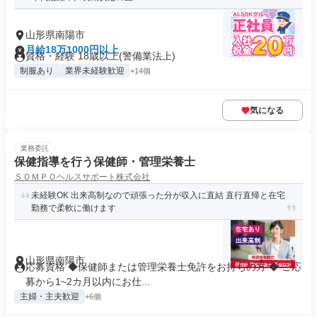
山形県南陽市
月給18万1000円以上
資格・経験 18歳以上(警備業法上)
制服あり
業界未経験歓迎
+14個
気になる
業務委託
保健指導を行う保健師・管理栄養士
ＳＯＭＰＯヘルスサポート株式会社
未経験OK 出来高制なので頑張った分が収入に直結 直行直帰と在宅
勤務で柔軟に働けます
山形県南陽市
応募資格 ◆保健師または管理栄養士免許をお持ちの方 ◆ ご応
募から1~2カ月以内にお仕...
主婦・主夫歓迎
+6個