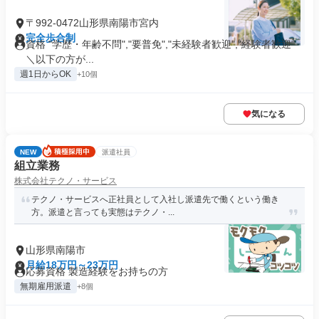
〒992-0472山形県南陽市宮内
完全歩合制
資格 "学歴・年齢不問","要普免","未経験者歓迎","経験者歓迎"
＼以下の方が...
週1日からOK
+10個
気になる
NEW
派遣社員
組立業務
株式会社テクノ・サービス
テクノ・サービスへ正社員として入社し派遣先で働くという働き
方。派遣と言っても実態はテクノ・...
山形県南陽市
月給18万円～23万円
応募資格 製造経験をお持ちの方
無期雇用派遣
+8個