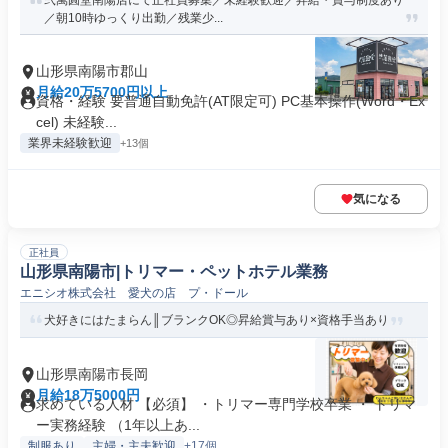
弐萬圓堂南陽店にて正社員募集／未経験歓迎／昇給・賞与制度あり
／朝10時ゆっくり出勤／残業少...
山形県南陽市郡山
月給20万5700円以上
資格・経験 要普通自動免許(AT限定可) PC基本操作(Word・Ex
cel) 未経験...
業界未経験歓迎
+13個
気になる
正社員
山形県南陽市|トリマー・ペットホテル業務
エニシオ株式会社 愛犬の店 プ・ドール
犬好きにはたまらん║ブランクOK◎昇給賞与あり×資格手当あり
山形県南陽市長岡
月給18万5000円
求めている人材 【必須】 ・トリマー専門学校卒業 ・ トリマ
ー実務経験 （1年以上あ...
制服あり
主婦・主夫歓迎
+17個