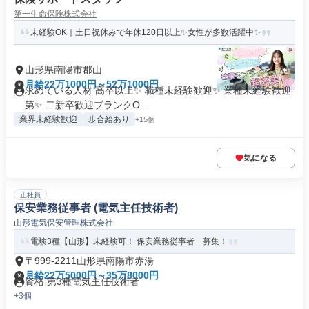
第一生命保険株式会社
未経験OK｜土日祝休みで年休120日以上✨女性が多数活躍中✨
山形県南陽市郡山
月給22万1000円～52万1000円
求めている人材 高卒以上✨ 職種未経験歓迎✨ 業種未経験歓迎
第✨ 二新卒歓迎ブランクO...
業界未経験歓迎
歩合給あり
+15個
気になる
正社員
保安業務従事者 (電気主任技術者)
山形電気保安管理株式会社
電験3種【山形】未経験可！ 保安業務従事者 募集！
〒999-2211山形県南陽市赤湯
月給22万5000円～35万8000円
資格 第3種電気主任技術者
+3個