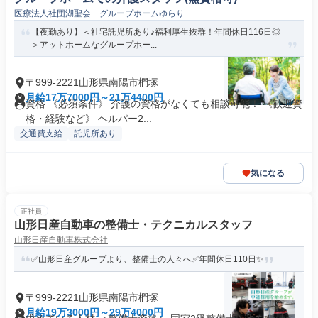
医療法人社団湖聖会 グループホームゆらり
【夜勤あり】＜社宅託児所あり♪福利厚生抜群！年間休日116日◎
＞アットホームなグループホー...
〒999-2221山形県南陽市椚塚
月給17万7000円～21万4400円
資格 《必須条件》 介護の資格がなくても相談可能！ 《歓迎資
格・経験など》 ヘルパー2...
交通費支給
託児所あり
気になる
正社員
山形日産自動車の整備士・テクニカルスタッフ
山形日産自動車株式会社
✅山形日産グループより、整備士の人々へ✅年間休日110日✨
〒999-2221山形県南陽市椚塚
月給19万3000円～29万4000円