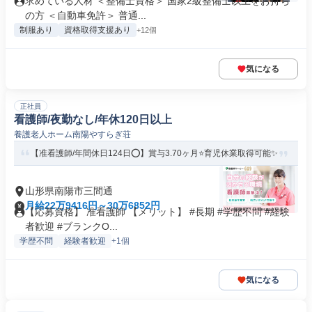
求めている人材 ＜整備士資格＞ 国家2級整備士以上をお持ち
の方 ＜自動車免許＞ 普通...
制服あり
資格取得支援あり
+12個
気になる
正社員
看護師/夜勤なし/年休120日以上
養護老人ホーム南陽やすらぎ荘
【准看護師/年間休日124日⭕】賞与3.70ヶ月⭐育児休業取得可能✨
山形県南陽市三間通
月給22万9416円～30万6852円
【応募資格】 准看護師 【メリット】 #長期 #学歴不問 #経験
者歓迎 #ブランクO...
学歴不問
経験者歓迎
+1個
気になる