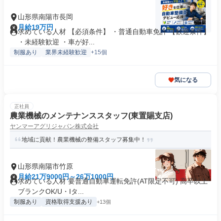
山形県南陽市長岡
月給19万円
求めている人材 【必須条件】 ・普通自動車免許 【歓迎条件】
・未経験歓迎 ・車が好...
制服あり
業界未経験歓迎
+15個
気になる
正社員
農業機械のメンテナンススタッフ(東置賜支店)
ヤンマーアグリジャパン株式会社
地域に貢献！農業機械の整備スタッフ募集中！
山形県南陽市竹原
月給21万9000円～26万1000円
求めている人材 要普通自動車運転免許(AT限定不可) 高卒以上
ブランクOK/U・Iタ...
制服あり
資格取得支援あり
+13個