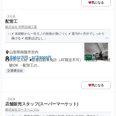
気になる
正社員
配管工
株式会社 狩野設備工業
✔ 未経験から一生モノの技術が身につく ✔ 賞与4ヶ月分でしっかり
稼げる ✔ 残業ほぼなし...
山形県南陽市宮内
月給22万円～37万8000円
求める人材: ■普通自動車免許（AT限定不可） 【歓迎】 ・未経
験OK ・配管工の...
交通費支給
気になる
正社員
店舗販売スタッフ(スーパーマーケット)
株式会社ヨークベニマル