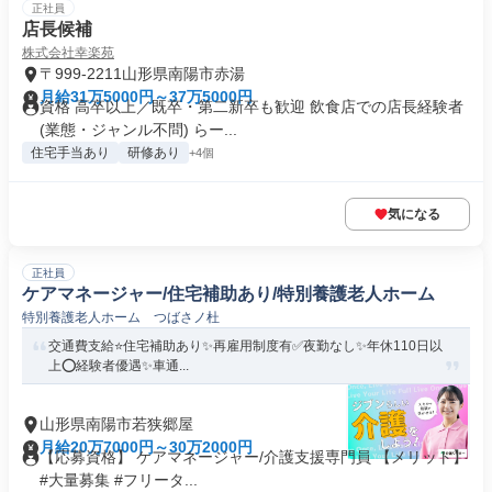
正社員
店長候補
株式会社幸楽苑
〒999-2211山形県南陽市赤湯
月給31万5000円～37万5000円
資格 高卒以上／既卒・第二新卒も歓迎 飲食店での店長経験者
(業態・ジャンル不問) らー...
住宅手当あり
研修あり
+4個
気になる
正社員
ケアマネージャー/住宅補助あり/特別養護老人ホーム
特別養護老人ホーム つばさノ杜
交通費支給⭐️住宅補助あり✨再雇用制度有✅️夜勤なし✨年休110日以
上⭕️経験者優遇✨車通...
山形県南陽市若狭郷屋
月給20万7000円～30万2000円
【応募資格】 ケアマネージャー/介護支援専門員 【メリット】
#大量募集 #フリータ...