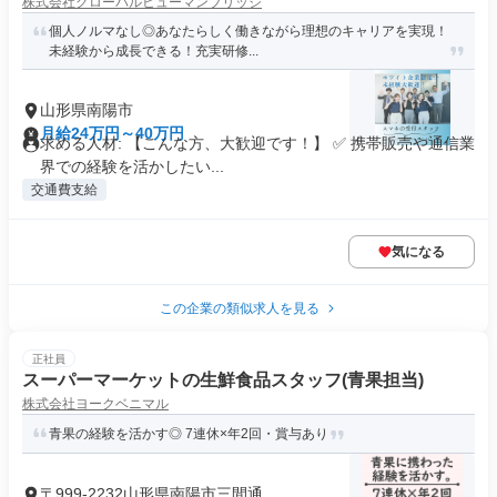
株式会社グローバルヒューマンブリッジ
個人ノルマなし◎あなたらしく働きながら理想のキャリアを実現！
未経験から成長できる！充実研修...
山形県南陽市
月給24万円～40万円
求める人材: 【こんな方、大歓迎です！】 ✅ 携帯販売や通信業
界での経験を活かしたい...
交通費支給
気になる
この企業の類似求人を見る
正社員
スーパーマーケットの生鮮食品スタッフ(青果担当)
株式会社ヨークベニマル
青果の経験を活かす◎ 7連休×年2回・賞与あり
〒999-2232山形県南陽市三間通