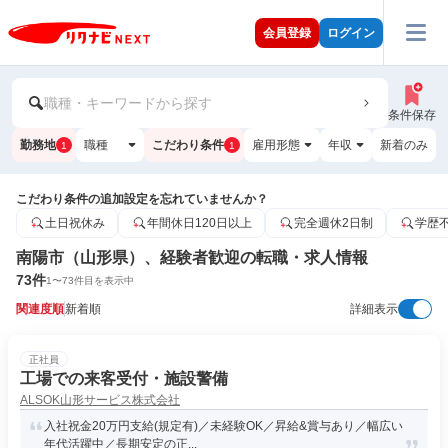
会員登録
ログイン
職種・キーワードから探す
条件保存
勤務地
職種
こだわり条件
雇用形態
年収
新着のみ
1
1
こだわり条件の追加設定を忘れていませんか？
土日祝休み
年間休日120日以上
完全週休2日制
学歴
南陽市（山形県）、経験者歓迎の転職・求人情報
73
件
1
〜
73
件目を表示中
関連度順
新着順
詳細表示
正社員
工場での来客受付・施設警備
ALSOK山形サービス株式会社
入社祝金20万円支給(規定有)／未経験OK／昇給&賞与あり／幅広い
年代活躍中／長期安定の正...