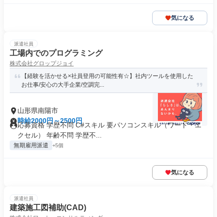
気になる
派遣社員
工場内でのプログラミング
株式会社グロップジョイ
【経験を活かせる×社員登用の可能性有☆】社内ツールを使用した
お仕事/安心の大手企業/空調完...
山形県南陽市
時給2000円～2500円
応募資格 学歴不問 C#スキル 要パソコンスキル（ワード・エ
クセル） 年齢不問 学歴不...
無期雇用派遣
+5個
気になる
派遣社員
建築施工図補助(CAD)