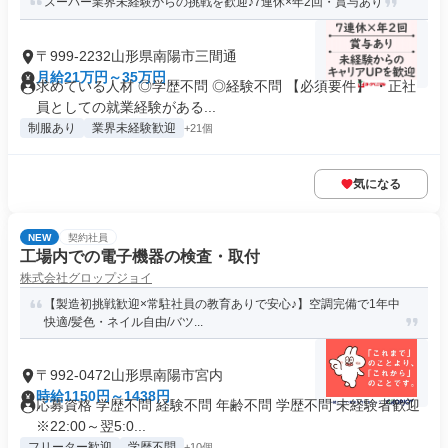
スーパー業界未経験からの挑戦を歓迎♪7連休×年2回・賞与あり
〒999-2232山形県南陽市三間通
月給21万円～35万円
求めている人材 ◎学歴不問 ◎経験不問 【必須要件】 ・正社
員としての就業経験がある...
制服あり
業界未経験歓迎
+21個
気になる
NEW
契約社員
工場内での電子機器の検査・取付
株式会社グロップジョイ
【製造初挑戦歓迎×常駐社員の教育ありで安心♪】空調完備で1年中
快適/髪色・ネイル自由/バツ...
〒992-0472山形県南陽市宮内
時給1150円～1438円
応募資格 学歴不問 経験不問 年齢不問 学歴不問 未経験者歓迎
※22:00～翌5:0...
フリーター歓迎
学歴不問
+10個