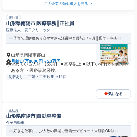
この企業の類似求人を見る
正社員
山形県南陽市|医療事務║正社員
医療法人 安日クリニック
子育て理解度あり◎ママさん活躍中＆賞与2.7ヶ月║受付・事務
山形県南陽市郡山
月給17万8000円～20万円
求めている人材 【必須】 ■ 高卒以上 ■ 以下いずれかの経験が
ある方 ・医療事務経験...
制服あり
主婦・主夫歓迎
+15個
気になる
正社員
山形県南陽市|自動車整備
金子自動車
好きを仕事に。少人数の職場で整備士デビュー！未経験OK◎