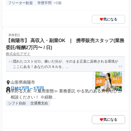
フリーター歓迎
学歴不問
+2個
気になる
業務委託
【南陽市】 高収入・副業OK | 携帯販売スタッフ(業務
委託/報酬2万円〜 / 日)
株式会社アザド
隠れたコストゼロ。稼いだ分が、そのまま正直に反映される環境が
ここにある！あなたのスキルを、...
山形県南陽市
日給2万円～3万円
求める人材: ≪雇用形態≫ 業務委託 やる気のある方もぜひご
相談ください！ ※経験...
シフト自由
交通費支給
気になる