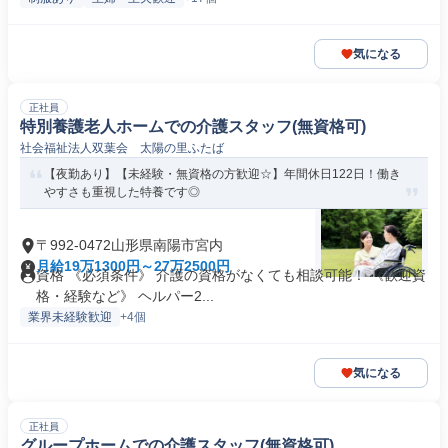
気になる
正社員
特別養護老人ホームでの介護スタッフ(無資格可)
社会福祉法人双葉会 太陽の里ふたば
【夜勤あり】【未経験・無資格の方歓迎☆】年間休日122日！働き
やすさも重視した特養です◎
〒992-0472山形県南陽市宮内
月給19万1300円～27万2500円
資格 《必須条件》 介護の資格がなくても相談可能！ 《歓迎資
格・経験など》 ヘルパー2...
業界未経験歓迎
+4個
気になる
正社員
グループホームでの介護スタッフ(無資格可)