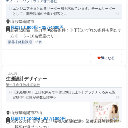
エヌ・デーソフトウェア株式会社
エンジニアをまとめるリーダー層を求めています。チームリーダー
として、開発現場の推進や顧客と...
山形県南陽市
月給31万800円～35万4000円
必要な経験・能力等 ■必要条件：※下記いずれの条件も満たす
方※ ・5～10名程度のリー...
業界未経験歓迎
+3個
気になる
正社員
生涯設計デザイナー
第一生命保険株式会社
【未経験OK｜土日祝休みで年休120日以上✨】プラチナくるみん認
定取得✨女性が多数活躍中✨
山形県南陽市郡山
月給22万1000円～52万1000円
求める人材: 高卒以上✨ 職種未経験歓迎✨ 業種未経験歓迎第✨
二新卒歓迎ブランクO...