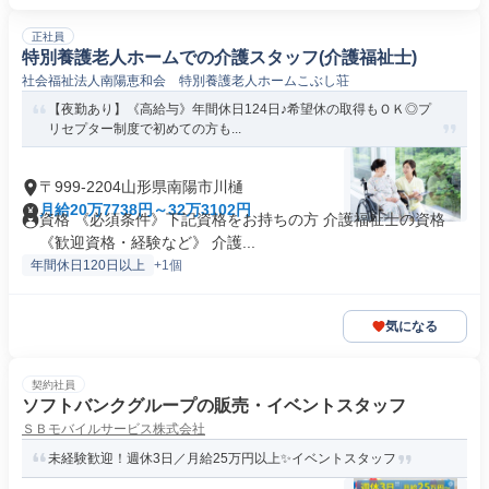
正社員
特別養護老人ホームでの介護スタッフ(介護福祉士)
社会福祉法人南陽恵和会 特別養護老人ホームこぶし荘
【夜勤あり】《高給与》年間休日124日♪希望休の取得もＯＫ◎プ
リセプター制度で初めての方も...
〒999-2204山形県南陽市川樋
月給20万7738円～32万3102円
資格 《必須条件》下記資格をお持ちの方 介護福祉士の資格
《歓迎資格・経験など》 介護...
年間休日120日以上
+1個
気になる
契約社員
ソフトバンクグループの販売・イベントスタッフ
ＳＢモバイルサービス株式会社
未経験歓迎！週休3日／月給25万円以上✨イベントスタッフ