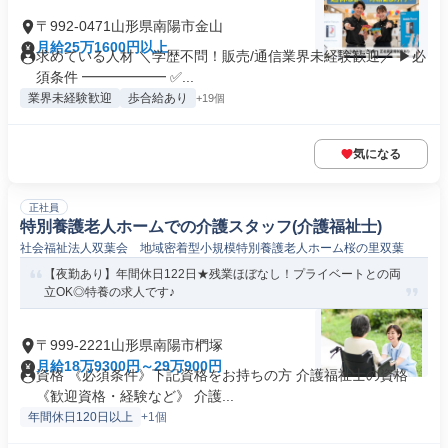
〒992-0471山形県南陽市金山
月給25万1600円以上
求めている人材 ＼学歴不問！販売/通信業界未経験歓迎／ ▶必
須条件 ━━━━━━ ✅...
業界未経験歓迎
歩合給あり
+19個
気になる
正社員
特別養護老人ホームでの介護スタッフ(介護福祉士)
社会福祉法人双葉会 地域密着型小規模特別養護老人ホーム桜の里双葉
【夜勤あり】年間休日122日★残業ほぼなし！プライベートとの両
立OK◎特養の求人です♪
〒999-2221山形県南陽市椚塚
月給18万9300円～29万900円
資格 《必須条件》下記資格をお持ちの方 介護福祉士の資格
《歓迎資格・経験など》 介護...
年間休日120日以上
+1個