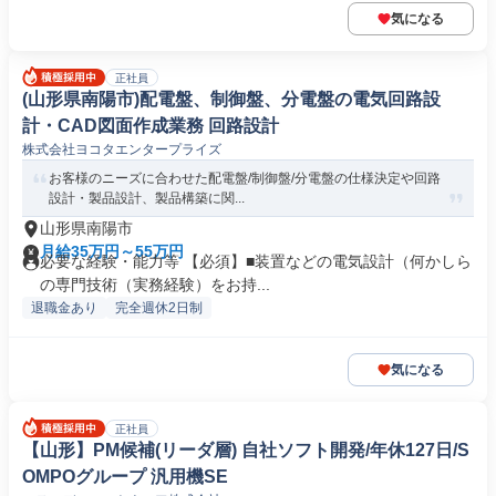
気になる
正社員
(山形県南陽市)配電盤、制御盤、分電盤の電気回路設
計・CAD図面作成業務 回路設計
株式会社ヨコタエンタープライズ
お客様のニーズに合わせた配電盤/制御盤/分電盤の仕様決定や回路
設計・製品設計、製品構築に関...
山形県南陽市
月給35万円～55万円
必要な経験・能力等 【必須】■装置などの電気設計（何かしら
の専門技術（実務経験）をお持...
退職金あり
完全週休2日制
気になる
正社員
【山形】PM候補(リーダ層) 自社ソフト開発/年休127日/S
OMPOグループ 汎用機SE