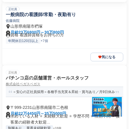
正社員
一般病院の看護師/常勤・夜勤有り
佐藤病院
山形県南陽市椚塚
月給23万6800円～30万800円
資格 看護師資格をお持ちの方
年間休日120日以上
+7個
気になる
正社員
パチンコ店の店舗運営・ホールスタッフ
株式会社ベガスベガス
＜安心の正社員採用＞各種手当充実＆昇給・賞与あり／月9日休み
〒999-2231山形県南陽市二色根
月給22万4450円～35万5000円
求めている人材 ⭐ 未経験大歓迎 ⭐ 学歴不問 ⭐ 性別不問 ⭐ 接
客業の経験者大歓迎...
制服あり
業界未経験歓迎
+18個