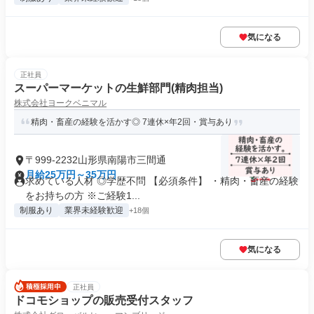
気になる
正社員
スーパーマーケットの生鮮部門(精肉担当)
株式会社ヨークベニマル
精肉・畜産の経験を活かす◎ 7連休×年2回・賞与あり
〒999-2232山形県南陽市三間通
月給25万円～35万円
求めている人材 ◎学歴不問 【必須条件】 ・精肉・畜産の経験
をお持ちの方 ※ご経験1...
制服あり
業界未経験歓迎
+18個
気になる
正社員
ドコモショップの販売受付スタッフ