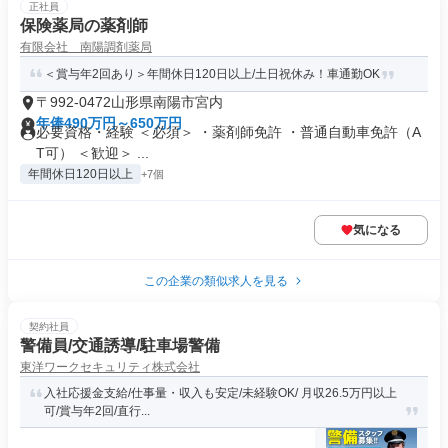
正社員
保険薬局の薬剤師
有限会社 南陽調剤薬局
＜賞与年2回あり＞年間休日120日以上/土日祝休み！車通勤OK
〒992-0472山形県南陽市宮内
年俸490万円～650万円
必要資格・経験 ＜必須＞ ・薬剤師免許 ・普通自動車免許（A
T可） ＜歓迎＞ ...
年間休日120日以上
+7個
気になる
この企業の類似求人を見る
契約社員
警備員/交通誘導/駐車場警備
東洋ワークセキュリティ株式会社
入社応援金支給/仕事量・収入も安定/未経験OK/ 月収26.5万円以上
可/賞与年2回/直行...