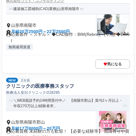
株式会社ワット・コンサルティング
建築施工図補助(CAD)業務|山形県南陽市
山形県南陽市
月給20万2500円～22万2500円
応募条件 ＜スキル＞ ◆CAD操作：BIM(Rebro); その他 ◆Exce
l
無期雇用派遣
気になる
NEW
正社員
クリニックの医療事務スタッフ
医療法人安日クリニック/228295
＼WEB面談予約24時間受付中／ 【南陽市郡山】賞与2ヶ月以上・
年収270万以上/経験者求...
山形県南陽市郡山
月給17万8000円～20万円
応募資格 未経験の方も歓迎！ 【必要な経験等】 知識有りや資