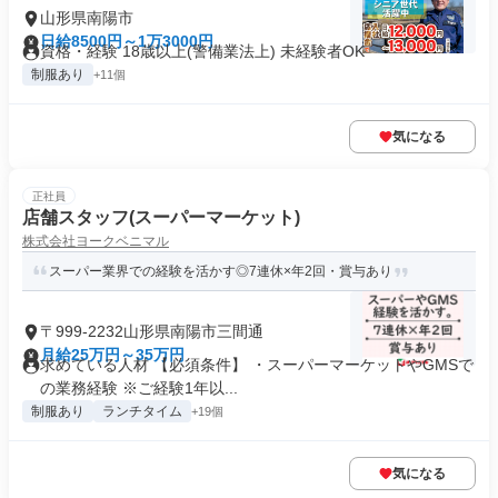
山形県南陽市
日給8500円～1万3000円
資格・経験 18歳以上(警備業法上) 未経験者OK
制服あり
+11個
気になる
正社員
店舗スタッフ(スーパーマーケット)
株式会社ヨークベニマル
スーパー業界での経験を活かす◎7連休×年2回・賞与あり
〒999-2232山形県南陽市三間通
月給25万円～35万円
求めている人材 【必須条件】 ・スーパーマーケットやGMSで
の業務経験 ※ご経験1年以...
制服あり
ランチタイム
+19個
気になる