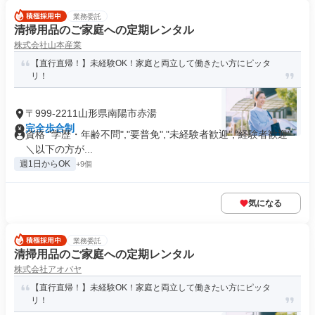
業務委託
清掃用品のご家庭への定期レンタル
株式会社山本産業
【直行直帰！】未経験OK！家庭と両立して働きたい方にピッタ
リ！
〒999-2211山形県南陽市赤湯
完全歩合制
資格 "学歴・年齢不問","要普免","未経験者歓迎","経験者歓迎"
＼以下の方が...
週1日からOK
+9個
気になる
業務委託
清掃用品のご家庭への定期レンタル
株式会社アオバヤ
【直行直帰！】未経験OK！家庭と両立して働きたい方にピッタ
リ！