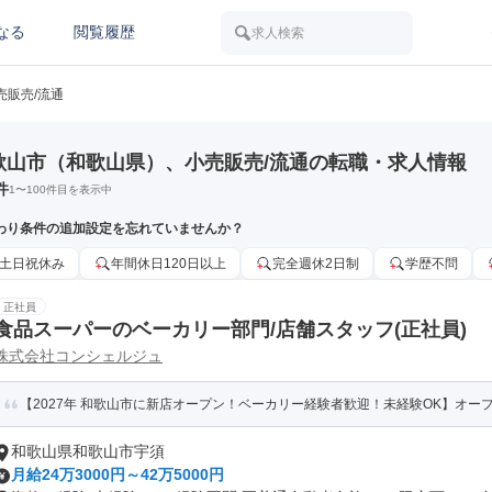
なる
閲覧履歴
求人検索
売販売/流通
歌山市（和歌山県）、小売販売/流通の転職・求人情報
件
1
〜
100
件目を表示中
わり条件の追加設定を忘れていませんか？
土日祝休み
年間休日120日以上
完全週休2日制
学歴不問
正社員
食品スーパーのベーカリー部門/店舗スタッフ(正社員)
株式会社コンシェルジュ
【2027年 和歌山市に新店オープン！ベーカリー経験者歓迎！未経験OK】オー
和歌山県和歌山市宇須
月給24万3000円～42万5000円