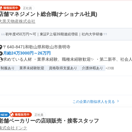
正社員
店舗マネジメント総合職(ナショナル社員)
大黒天物産株式会社
初年度450万円〜可｜東証P上場39期連続増収｜社内大学研修
〒640-8471和歌山県和歌山市善明寺
月給24万3000円～26万円
求めている人材 ・業界未経験、職種未経験歓迎✨ ・第二新卒、社会人デ
制服あり
業界未経験歓迎
資格取得支援あり
介護休暇あり
+23個
この企業の類似求人を見る
NEW
正社員
老舗ベーカリーの店頭販売・接客スタッフ
株式会社ドンク