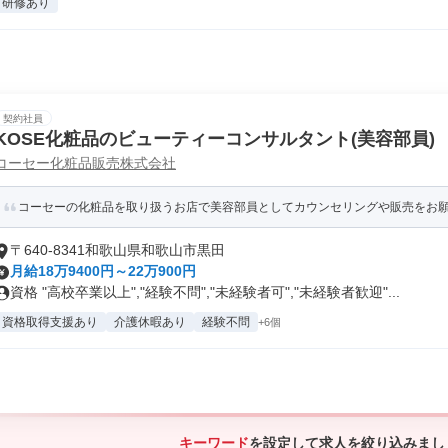
研修あり
契約社員
KOSE化粧品のビューティーコンサルタント(美容部員)
コーセー化粧品販売株式会社
コーセーの化粧品を取り扱うお店で美容部員としてカウンセリングや販売をお
〒640-8341和歌山県和歌山市黒田
月給18万9400円～22万900円
資格 "高校卒業以上","経験不問","未経験者可","未経験者歓迎"...
資格取得支援あり
介護休暇あり
経験不問
+6個
キーワード
を設定して求人を絞り込みまし