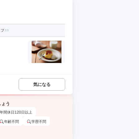
ッフ
気になる
しょう
年間休日120日以上
年齢不問
学歴不問