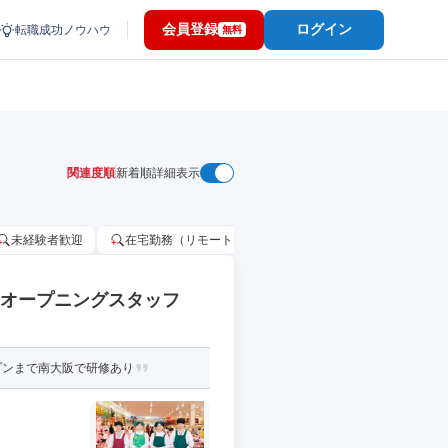
会員登録
ログイン
転職成功ノウハウ
無料
関連度順
新着順
詳細表示
未経験者歓迎
在宅勤務（リモートワーク）OK
家賃補助・住宅手当
 オープニングスタッフ
プンまで南大阪で研修あり