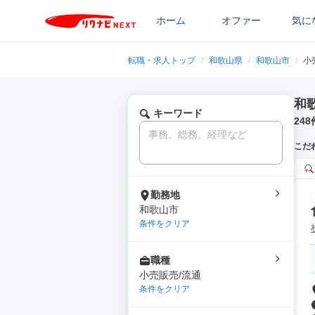
ホーム
オファー
気に
転職・求人トップ
/
和歌山県
/
和歌山市
/
小
和
キーワード
248
こだ
勤務地
和歌山市
条件をクリア
職種
小売販売/流通
条件をクリア