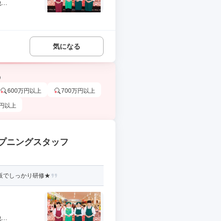
..
気になる
う
600万円以上
700万円以上
万円以上
プニングスタッフ
阪でしっかり研修★
..