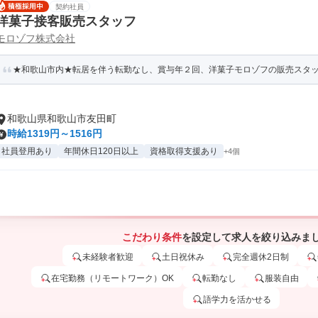
契約社員
洋菓子接客販売スタッフ
モロゾフ株式会社
★和歌山市内★転居を伴う転勤なし、賞与年２回、洋菓子モロゾフの販売スタ
和歌山県和歌山市友田町
時給1319円～1516円
社員登用あり
年間休日120日以上
資格取得支援あり
+4個
こだわり条件
を設定して求人を絞り込みま
未経験者歓迎
土日祝休み
完全週休2日制
在宅勤務（リモートワーク）OK
転勤なし
服装自由
語学力を活かせる