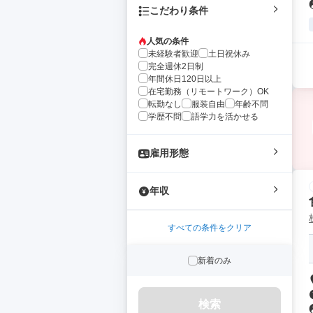
こだわり条件
人気の条件
未経験者歓迎
土日祝休み
完全週休2日制
年間休日120日以上
在宅勤務（リモートワーク）OK
転勤なし
服装自由
年齢不問
学歴不問
語学力を活かせる
雇用形態
年収
すべての条件をクリア
新着のみ
検索