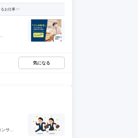
けるお仕事
.
気になる
サ...