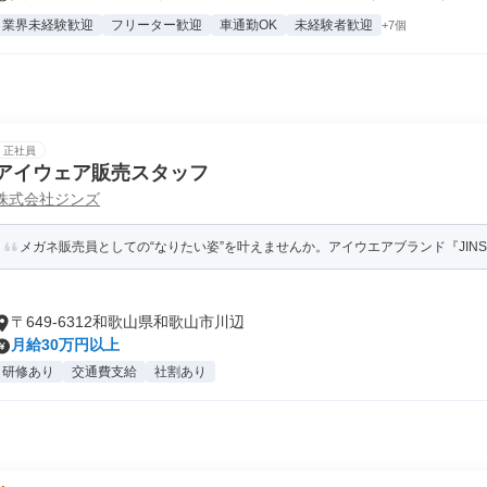
業界未経験歓迎
フリーター歓迎
車通勤OK
未経験者歓迎
+7個
正社員
アイウェア販売スタッフ
株式会社ジンズ
メガネ販売員としての“なりたい姿”を叶えませんか。アイウエアブランド『JINS』
〒649-6312和歌山県和歌山市川辺
月給30万円以上
研修あり
交通費支給
社割あり