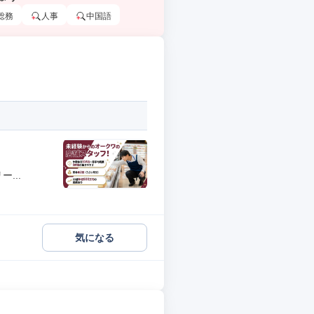
総務
人事
中国語
...
気になる