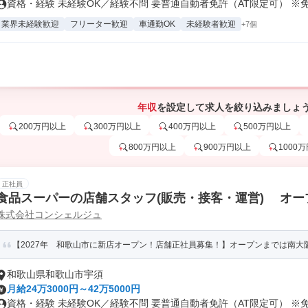
資格・経験 未経験OK／経験不問 要普通自動者免許（AT限定可） ※免.
業界未経験歓迎
フリーター歓迎
車通勤OK
未経験者歓迎
+7個
年収
を設定して求人を絞り込みましょ
200万円以上
300万円以上
400万円以上
500万円以上
800万円以上
900万円以上
1000
正社員
食品スーパーの店舗スタッフ(販売・接客・運営) オー
株式会社コンシェルジュ
【2027年 和歌山市に新店オープン！店舗正社員募集！】オープンまでは南大
和歌山県和歌山市宇須
月給24万3000円～42万5000円
資格・経験 未経験OK／経験不問 要普通自動者免許（AT限定可） ※免.