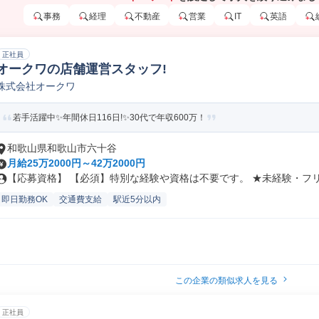
事務
経理
不動産
営業
IT
英語
正社員
オークワの店舗運営スタッフ!
株式会社オークワ
若手活躍中✨年間休日116日!✨30代で年収600万！
和歌山県和歌山市六十谷
月給25万2000円～42万2000円
【応募資格】 【必須】特別な経験や資格は不要です。 ★未経験・フリー
即日勤務OK
交通費支給
駅近5分以内
この企業の類似求人を見る
正社員