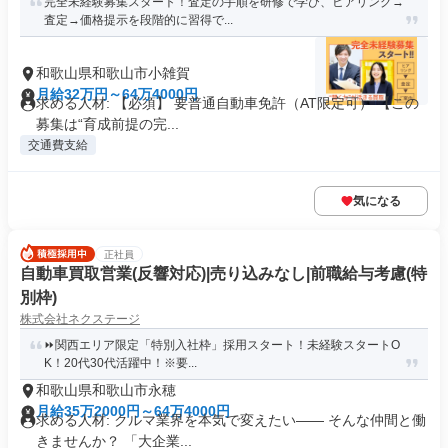
完全未経験募集スタート！査定の手順を研修で学び、ヒアリング→
査定→価格提示を段階的に習得で...
和歌山県和歌山市小雑賀
月給32万円～64万4000円
求める人材: 【必須】 要普通自動車免許（AT限定可） 【この
募集は“育成前提の完...
交通費支給
気になる
正社員
自動車買取営業(反響対応)|売り込みなし|前職給与考慮(特
別枠)
株式会社ネクステージ
⏩️関西エリア限定「特別入社枠」採用スタート！未経験スタートO
K！20代30代活躍中！※要...
和歌山県和歌山市永穂
月給35万2000円～64万4000円
求める人材: クルマ業界を本気で変えたい―― そんな仲間と働
きませんか？ 「大企業...