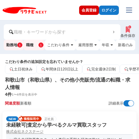
会員登録
ログイン
職種・キーワードから探す
条件保存
勤務地
職種
こだわり条件
雇用形態
年収
新着のみ
1
1
こだわり条件の追加設定を忘れていませんか？
土日祝休み
年間休日120日以上
完全週休2日制
学歴
和歌山市（和歌山県）、その他小売販売/流通の転職・求
人情報
4
件
1
〜
4
件目を表示中
関連度順
新着順
詳細表示
NEW
正社員
未経験可|査定から学べるクルマ買取スタッフ
株式会社ネクステージ