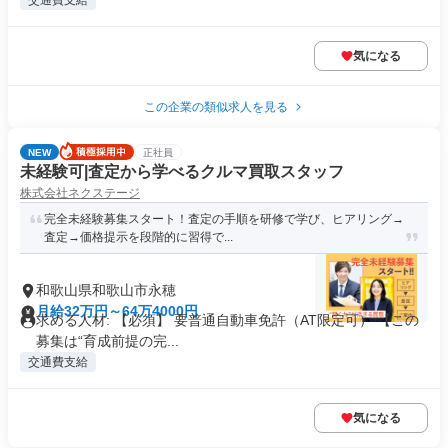
交通費支給
気になる
この企業の類似求人を見る
NEW
正社員
未経験可|査定から学べるクルマ買取スタッフ
株式会社ネクステージ
完全未経験募集スタート！査定の手順を研修で学び、ヒアリング→
査定→価格提示を段階的に習得で...
和歌山県和歌山市永穂
月給32万円～64万4000円
求める人材: 【必須】 要普通自動車免許（AT限定可） 【この
募集は“育成前提の完...
交通費支給
気になる