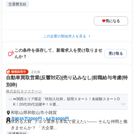
交通費支給
気になる
この企業の類似求人を見る
この条件を保存して、新着求人を受け取りませ
受け取る
んか？
正社員
自動車買取営業(反響対応)|売り込みなし|前職給与考慮(特
別枠)
株式会社ネクステージ
⏩️関西エリア限定「特別入社枠」採用スタート！未経験スタートO
K！20代30代活躍中！※要...
和歌山県和歌山市小雑賀
月給35万2000円～64万4000円
求める人材: クルマ業界を本気で変えたい―― そんな仲間と働
きませんか？ 「大企業...