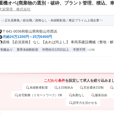
重機オペ(廃棄物の選別・破砕、プラント管理、積込、車
大栄環境 株式会社
正社員募集／総合職／資格なし・未経験歓迎／東証プライム上場企業
〒641-0036和歌山県和歌山市西浜
月給24万1200円～25万6400円
資格 【必須資格】 なし 【あれば尚よし】 車両系建設機械（整地・解..
制服あり
業界未経験歓迎
年間休日120日以上
学歴不問
+10個
こだわり条件
を設定して求人を絞り込みま
未経験者歓迎
土日祝休み
完全週休2日制
在宅勤務（リモートワーク）OK
転勤なし
服装自由
語学力を活かせる