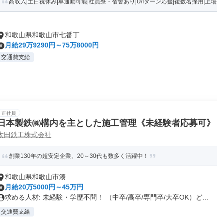
高収入|土日祝休み|車通勤可能|社員寮・宿舍あり|U/Iターン応援|複数名採用|上場企
和歌山県和歌山市七番丁
月給29万9290円～75万8000円
交通費支給
正社員
日本製鉄㈱構内を主とした施工管理《未経験者応募可》
太田鉄工株式会社
創業130年の超安定企業。20～30代も数多く活躍中！
和歌山県和歌山市湊
月給20万5000円～45万円
求める人材: 未経験・学歴不問！ （中卒/高卒/専門卒/大卒OK）ど...
交通費支給