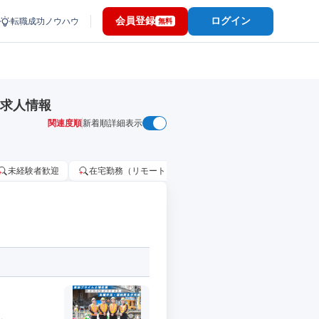
会員登録
ログイン
転職成功ノウハウ
無料
・求人情報
関連度順
新着順
詳細表示
未経験者歓迎
在宅勤務（リモートワーク）OK
家賃補助・住宅手当