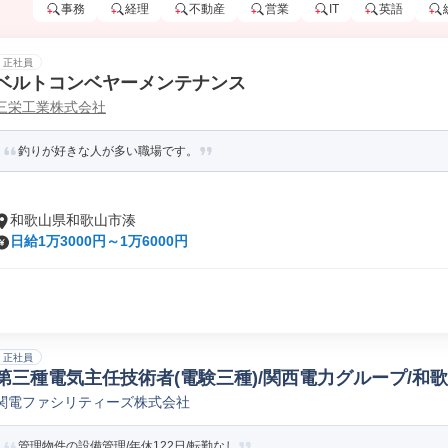
事務
経理
不動産
営業
IT
英語
正社員
ベルトコンベヤーメンテナンス
三栄工業株式会社
釣りが好きな人が多い職場です。
和歌山県和歌山市湊
日給1万3000円～1万6000円
正社員
第三種電気主任技術者(電験三種)/関西電力グループ/和
関電ファシリティーズ株式会社
管理物件の設備管理/年休122日/転勤なし