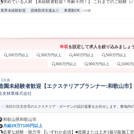
求めている人材 【未経験者歓迎！年齢不問！】 これまでのご経験（パー
業界未経験歓迎
資格取得支援あり
車通勤OK
+12個
年収
を設定して求人を絞り込みましょ
200万円以上
300万円以上
400万円以上
500万円以上
800万円以上
900万円以上
1000
正社員
造園未経験者歓迎【エクステリアプランナー:和歌山市】平
住友林業株式会社
築/土木/プラント専門職
当社の注文住宅のエクステリア・ガーデンの設計提案をお任せします。敷地内の造
和歌山県和歌山市
月給29万7105円以上
必要な経験・能力等 【いずれか必須】■造園または土木1級/2級施工管理