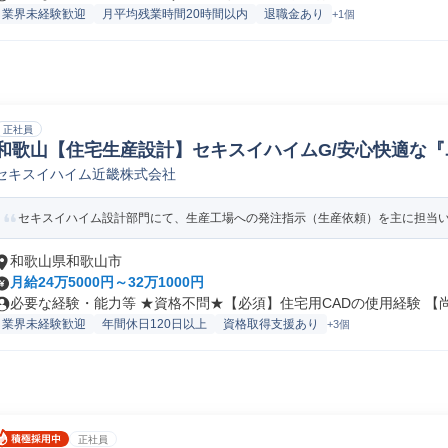
業界未経験歓迎
月平均残業時間20時間以内
退職金あり
+1個
正社員
和歌山【住宅生産設計】セキスイハイムG/安心快適な『
セキスイハイム近畿株式会社
その他建築設計/デザイン
セキスイハイム設計部門にて、生産工場への発注指示（生産依頼）を主に担当いた
和歌山県和歌山市
月給24万5000円～32万1000円
必要な経験・能力等 ★資格不問★【必須】住宅用CADの使用経験 【尚良
業界未経験歓迎
年間休日120日以上
資格取得支援あり
+3個
正社員