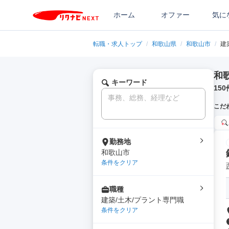
ホーム
オファー
気に
転職・求人トップ
/
和歌山県
/
和歌山市
/
建
和
キーワード
150
こだ
勤務地
和歌山市
条件をクリア
職種
建築/土木/プラント専門職
条件をクリア