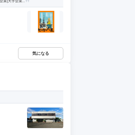
業|大手企業...
気になる