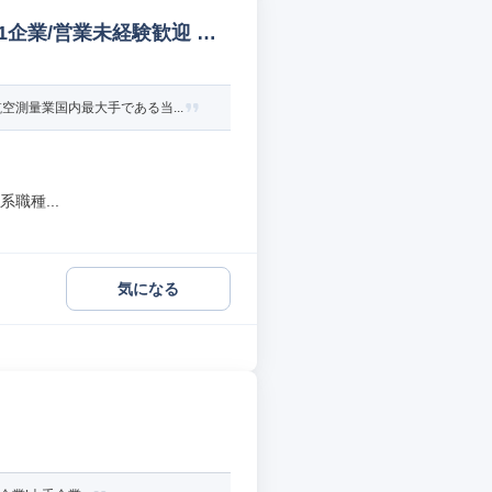
1企業/営業未経験歓迎 建
測量業国内最大手である当...
職種...
気になる