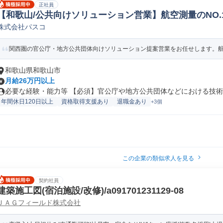
正社員
【和歌山/公共向けソリューション営業】航空測量のNO.
株式会社パスコ
築法人営業
関西圏の官公庁・地方公共団体向けソリューション提案営業をお任せします。航空
和歌山県和歌山市
月給26万円以上
必要な経験・能力等 【必須】官公庁や地方公共団体などにおける技術系
年間休日120日以上
資格取得支援あり
退職金あり
+3個
この企業の類似求人を見る
契約社員
建築施工図(宿泊施設/改修)/a091701231129-08
ＪＡＧフィールド株式会社