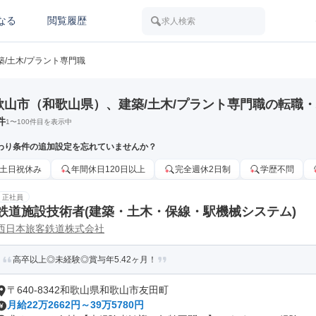
なる
閲覧履歴
求人検索
築/土木/プラント専門職
歌山市（和歌山県）、建築/土木/プラント専門職の転職
件
1
〜
100
件目を表示中
わり条件の追加設定を忘れていませんか？
土日祝休み
年間休日120日以上
完全週休2日制
学歴不問
正社員
鉄道施設技術者(建築・土木・保線・駅機械システム)
西日本旅客鉄道株式会社
高卒以上◎未経験◎賞与年5.42ヶ月！
〒640-8342和歌山県和歌山市友田町
月給22万2662円～39万5780円