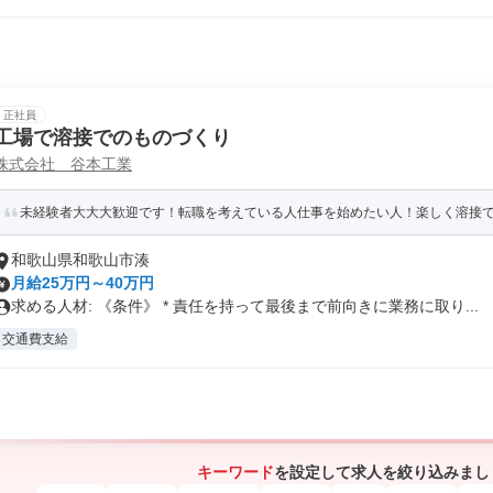
正社員
工場で溶接でのものづくり
株式会社 谷本工業
未経験者大大大歓迎です！転職を考えている人仕事を始めたい人！楽しく溶接でも
和歌山県和歌山市湊
月給25万円～40万円
求める人材: 《条件》 * 責任を持って最後まで前向きに業務に取り...
交通費支給
キーワード
を設定して求人を絞り込みまし