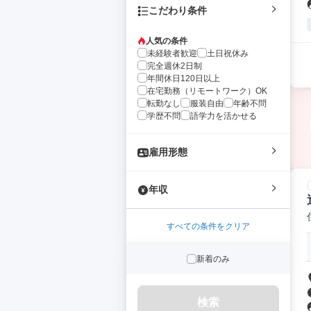
こだわり条件
人気の条件
未経験者歓迎
土日祝休み
完全週休2日制
年間休日120日以上
在宅勤務（リモートワーク）OK
転勤なし
服装自由
年齢不問
学歴不問
語学力を活かせる
雇用形態
年収
すべての条件をクリア
新着のみ
検索