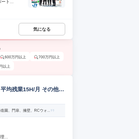
ト...
気になる
う
600万円以上
700万円以上
万円以上
均残業15H/月 その他建
園、門扉、擁壁、RCウォ...
...