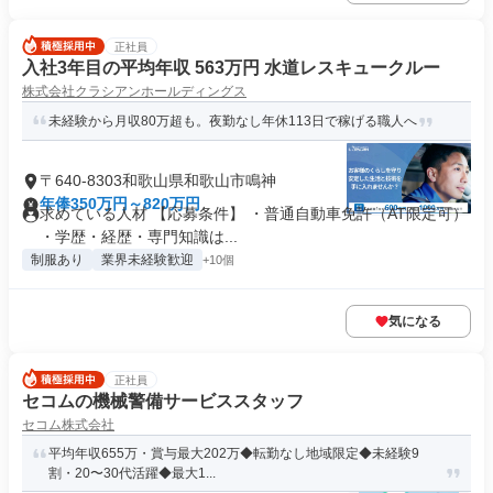
正社員
入社3年目の平均年収 563万円 水道レスキュークルー
株式会社クラシアンホールディングス
未経験から月収80万超も。夜勤なし年休113日で稼げる職人へ
〒640-8303和歌山県和歌山市鳴神
年俸350万円～820万円
求めている人材 【応募条件】 ・普通自動車免許（AT限定可）
・学歴・経歴・専門知識は...
制服あり
業界未経験歓迎
+10個
気になる
正社員
セコムの機械警備サービススタッフ
セコム株式会社
平均年収655万・賞与最大202万◆転勤なし地域限定◆未経験9
割・20〜30代活躍◆最大1...