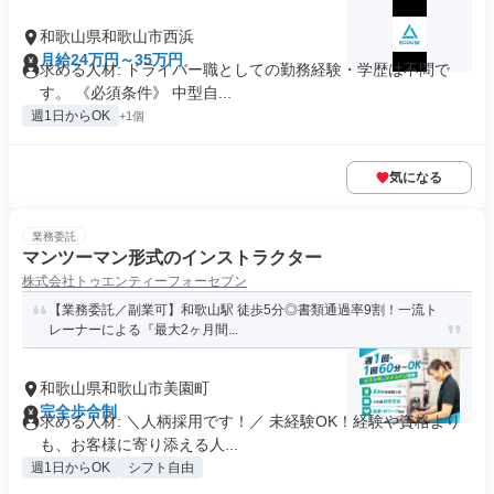
和歌山県和歌山市西浜
月給24万円～35万円
求める人材: ドライバー職としての勤務経験・学歴は不問で
す。 《必須条件》 中型自...
週1日からOK
+1個
気になる
業務委託
マンツーマン形式のインストラクター
株式会社トゥエンティーフォーセブン
【業務委託／副業可】和歌山駅 徒歩5分◎書類通過率9割！一流ト
レーナーによる『最大2ヶ月間...
和歌山県和歌山市美園町
完全歩合制
求める人材: ＼人柄採用です！／ 未経験OK！経験や資格より
も、お客様に寄り添える人...
週1日からOK
シフト自由