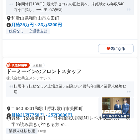
【年間休日138日】最大手セコムの正社員へ。未経験から年収540
万を目指し、一生モノの安定...
和歌山県和歌山市友田町
月給25万円～33万3300円
残業なし
交通費支給
気になる
正社員
ドーミーインのフロントスタッフ
株式会社共立メンテナンス
転居伴う転勤なし／上場企業／副業OK／賞与年3回／業界未経験歓
迎
〒640-8331和歌山県和歌山市美園町
月給21万7750円～25万3000円
資格 【必須条件】 ・日本語能力試験N1レベル以上の方 ・漢
字の読み書きができる方 ※...
業界未経験歓迎
+18個