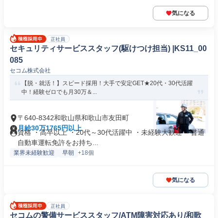
気になる
正社員
セキュリティサービススタッフ(駆けつけ担当) |KS11_00
085
セコム株式会社
【脱・就活！】スピード採用！大手で安定GET★20代・30代活躍
中！経験ゼロでも月30万＆...
〒640-8342和歌山県和歌山市友田町
月給30万1765円以上
資格 ・高卒以上 ・20代～30代活躍中 ・未経験大歓迎 ・普通
自動車運転免許をお持ち...
業界未経験歓迎
早朝
+18個
気になる
正社員
セコムの警備サービススタッフ/ATM障害対応あり/和歌