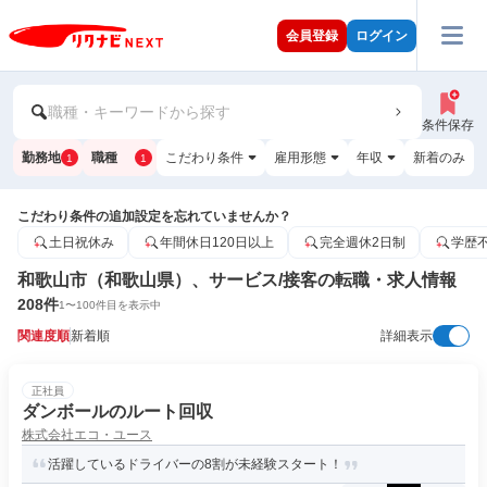
会員登録
ログイン
職種・キーワードから探す
条件保存
勤務地
職種
こだわり条件
雇用形態
年収
新着のみ
1
1
こだわり条件の追加設定を忘れていませんか？
土日祝休み
年間休日120日以上
完全週休2日制
学歴
和歌山市（和歌山県）、サービス/接客の転職・求人情報
208
件
1
〜
100
件目を表示中
関連度順
新着順
詳細表示
正社員
ダンボールのルート回収
株式会社エコ・ユース
活躍しているドライバーの8割が未経験スタート！