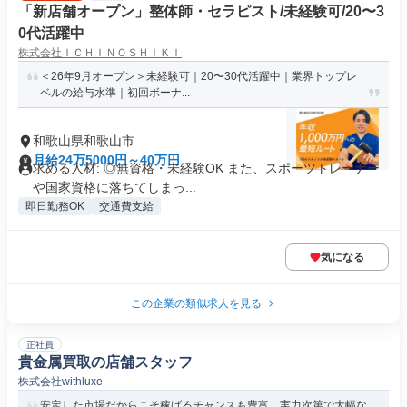
「新店舗オープン」整体師・セラピスト/未経験可/20〜3
0代活躍中
株式会社ＩＣＨＩＮＯＳＨＩＫＩ
＜26年9月オープン＞未経験可｜20〜30代活躍中｜業界トップレ
ベルの給与水準｜初回ボーナ...
和歌山県和歌山市
月給24万5000円～40万円
求める人材: ◎無資格・未経験OK また、スポーツトレーナー
や国家資格に落ちてしまっ...
即日勤務OK
交通費支給
気になる
この企業の類似求人を見る
正社員
貴金属買取の店舗スタッフ
株式会社withluxe
安定した市場だからこそ稼げるチャンスも豊富。実力次第で大幅な