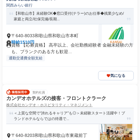
関西みらい銀行
【和歌山市】未経験OK◆窓口受付(テラー)のお仕事◆残業少なめ/
家庭と両立/社保完備/長期...
〒640-8033和歌山県和歌山市本町
時給1510円
資格 【応募資格】 高卒以上、会社勤務経験者 金融未経験の方
も、ブランクのある方も歓迎...
通勤交通費全額支給
気になる
契約社員
カンデオホテルズの接客・フロントクラーク
株式会社カンデオ・ホスピタリティ・マネジメント
＜上質な空間で“誇れるキャリア”も◎＞未経験スタート活躍中！ブ
ランドホテルならではの待遇で...
〒640-8203和歌山県和歌山市東蔵前丁