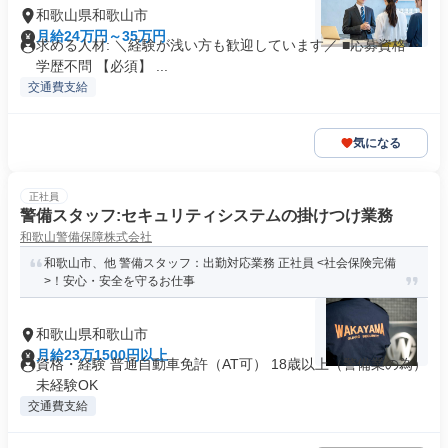
和歌山県和歌山市
月給24万円～35万円
求める人材: ＼経験が浅い方も歓迎しています／ ■応募資格 ・
学歴不問 【必須】 ...
交通費支給
気になる
正社員
警備スタッフ:セキュリティシステムの掛けつけ業務
和歌山警備保障株式会社
和歌山市、他 警備スタッフ：出勤対応業務 正社員 <社会保険完備
>！安心・安全を守るお仕事
和歌山県和歌山市
月給23万1500円以上
資格・経験 普通自動車免許（AT可） 18歳以上（警備業の為）
未経験OK
交通費支給