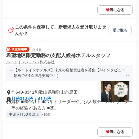
気になる
この条件を保存して、新着求人を受け取りませ
受け取る
んか？
正社員
希望地区限定勤務の支配人候補ホテルスタッフ
ルートインジャパン株式会社
【ルートインホテルズ】未来の店舗責任者を募集【AIインタビュー
動画での1次選考実施中！】
〒640-8341和歌山県和歌山市黒田
月給31万円～41万円
資格 ■高卒以上 ■バイトリーダーや、少人数チームの リーダー
等の経験がある方 ■基...
中途入社50％以上
+10個
気になる