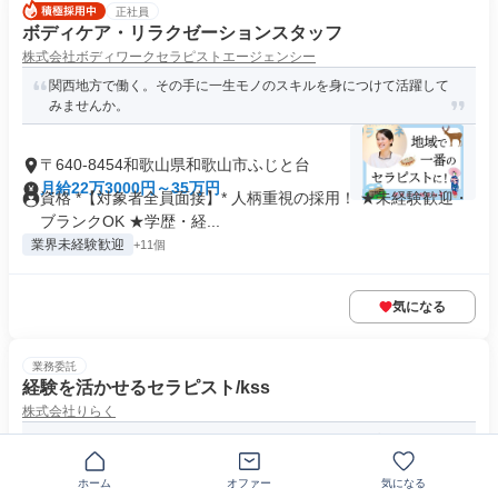
正社員
ボディケア・リラクゼーションスタッフ
株式会社ボディワークセラピストエージェンシー
関西地方で働く。その手に一生モノのスキルを身につけて活躍して
みませんか。
〒640-8454和歌山県和歌山市ふじと台
月給22万3000円～35万円
資格 *【対象者全員面接】* 人柄重視の採用！ ★未経験歓迎・
ブランクOK ★学歴・経...
業界未経験歓迎
+11個
気になる
業務委託
経験を活かせるセラピスト/kss
株式会社りらく
経験者の週40時間以上で1施術の最低収入2,840円～最高収入3,510
円は業界最高！経験...
ホーム
オファー
気になる