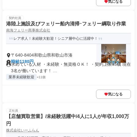
気になる
契約社員
港陸上施設及びフェリー船内清掃･フェリー綱取り作業
南海フェリー商事株式会社
レア求人！未経験大歓迎！シニア層中心に活躍中！
〒640-8404和歌山県和歌山市湊
時給1180円
求めている人材 ・未経験・無資格ＯＫ！ ・契約上限65歳 現在
3名が働いています！ ...
業界未経験歓迎
+11個
気になる
正社員
【店舗買取営業】/未経験活躍中/4人に1人が年収1,000万
円
株式会社いーふらん