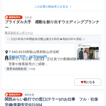
この企業の類似求人を見る
正社員
ブライダル大手 感動を創り出すウエディングプランナ
ー
株式会社オンザページ
入社1年目の年間総休日数は最大130日★有給100％消化
〒640-8133和歌山県和歌山市谷町
月給28万円～38万5000円
求めている人材 【必須】 正社員での勤務経験が2年以上 BtoC
営業や接客販売のご経験...
業界未経験歓迎
+29個
気になる
契約社員
関西みらい銀行での窓口(テラー)のお仕事 フル・社保
完備/長期安定/031004