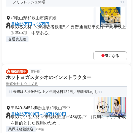
／リフレッシュ休暇
和歌山県和歌山市湊御殿
月給25万円～35万円
求める人材: ＼未経験者歓迎!!／ 要普通自動車免許 ※高卒以上
※準中型・中型ある...
交通費支給
気になる
正社員
ホットヨガスタジオのインストラクター
株式会社ＬＯＩＶＥ
未経験入社94%以上／年間休日124日／早朝出勤なし
〒640-8451和歌山県和歌山市中
月給25万500円～38万1500円
求めている人材 ✅未経験歓迎 ✅45歳以下 （長期キャリア形成
を目的とした採用のため...
業界未経験歓迎
+26個