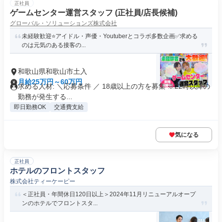
正社員
ゲームセンター運営スタッフ (正社員/店長候補)
グローバル・ソリューションズ株式会社
未経験歓迎⭐️アイドル・声優・Youtuberとコラボ多数企画✅求める
のは元気のある接客の...
和歌山県和歌山市土入
月給25万円～60万円
求める人材: ＼応募条件 ／ 18歳以上の方を募集 ※22時以降の
勤務が発生する...
即日勤務OK
交通費支給
気になる
正社員
ホテルのフロントスタッフ
株式会社ティーケーピー
＜正社員・年間休日120日以上＞2024年11月リニューアルオープ
ンのホテルでフロントスタ...