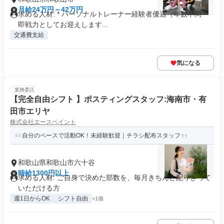
月給24万円～42万円
求める人材: * パーソナルトレーナー経験者優遇（年数不問・
即戦力としてお迎えします...
交通費支給
気になる
業務委託
【完全自由シフト 】ポスティングスタッフ:海南市・有
田市エリヤ
株式会社エースペイント
自分のペースで活動OK！未経験歓迎｜チラシ配布スタッフ
和歌山県和歌山市六十谷
時給1300円以上
求める人材: ご自身で決めた部数を、毎月きちんと配りきって
いただける方
週1日からOK
シフト自由
+1個