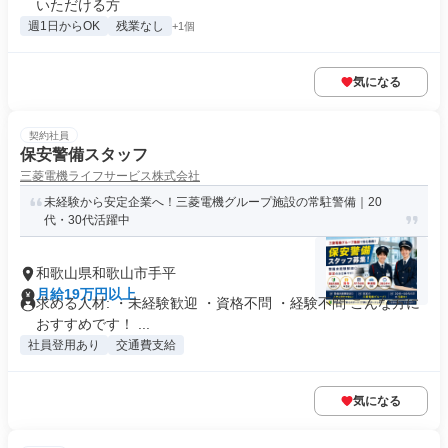
いただける方
週1日からOK
残業なし
+1個
気になる
契約社員
保安警備スタッフ
三菱電機ライフサービス株式会社
未経験から安定企業へ！三菱電機グループ施設の常駐警備｜20
代・30代活躍中
和歌山県和歌山市手平
月給19万円以上
求める人材: ・未経験歓迎 ・資格不問 ・経験不問 こんな方に
おすすめです！ ...
社員登用あり
交通費支給
気になる