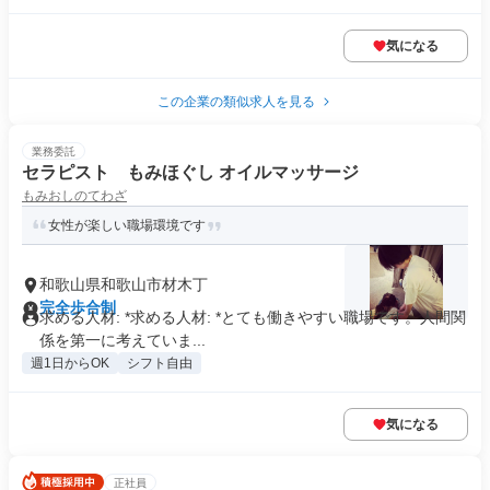
気になる
この企業の類似求人を見る
業務委託
セラピスト もみほぐし オイルマッサージ
もみおしのてわざ
女性が楽しい職場環境です
和歌山県和歌山市材木丁
完全歩合制
求める人材: *求める人材: *とても働きやすい職場です。人間関
係を第一に考えていま...
週1日からOK
シフト自由
気になる
正社員