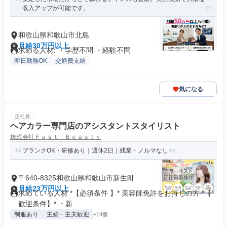
収入アップが可能です。
和歌山県和歌山市北島
月給30万円以上
求める人材: ・学歴不問 ・経験不問
即日勤務OK
交通費支給
気になる
正社員
ヘアカラー専門店のアシスタントスタイリスト
株式会社Ｆａｓｔ Ｂｅａｕｔｙ
ブランクOK・研修あり｜週休2日｜残業・ノルマなし
〒640-8325和歌山県和歌山市新生町
月給23万円以上
求めている人材 *【必須条件 】* 美容師免許をお持ちの方 *【
歓迎条件】* ・新...
制服あり
主婦・主夫歓迎
+14個