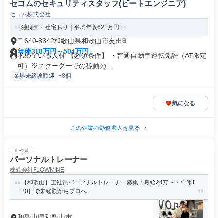
セコムのセキュリティスタッフ(ビートエンジニア)
セコム株式会社
独身寮・社宅あり｜平均年収621万円
〒640-8342和歌山県和歌山市友田町
年俸318万円～504万円
求めている人材 【必須条件】 ・普通自動車運転免許（AT限定
可）※スクーターでの移動の...
業界未経験歓迎
+8個
気になる
この企業の類似求人を見る
正社員
パーソナルトレーナー
株式会社FLOWMINE
【和歌山】正社員パーソナルトレーナー募集！月給24万〜・年休1
20日で未経験からプロへ
和歌山県和歌山市