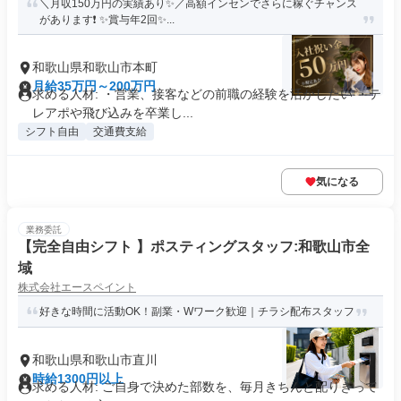
＼月収150万円の実績あり✨／高額インセンでさらに稼ぐチャンス
があります❗ ✨賞与年2回✨...
和歌山県和歌山市本町
月給35万円～200万円
求める人材: ・営業、接客などの前職の経験を活かしたい ・テ
レアポや飛び込みを卒業し...
シフト自由
交通費支給
気になる
業務委託
【完全自由シフト 】ポスティングスタッフ:和歌山市全
域
株式会社エースペイント
好きな時間に活動OK！副業・Wワーク歓迎｜チラシ配布スタッフ
和歌山県和歌山市直川
時給1300円以上
求める人材: ご自身で決めた部数を、毎月きちんと配りきって