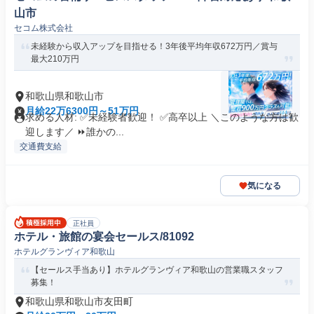
山市
セコム株式会社
未経験から収入アップを目指せる！3年後平均年収672万円／賞与
最大210万円
和歌山県和歌山市
月給22万6300円～51万円
求める人材: ✅未経験者歓迎！ ✅高卒以上 ＼このような方は歓
迎します／ ⏩誰かの...
交通費支給
気になる
正社員
ホテル・旅館の宴会セールス/81092
ホテルグランヴィア和歌山
【セールス手当あり】ホテルグランヴィア和歌山の営業職スタッフ
募集！
和歌山県和歌山市友田町