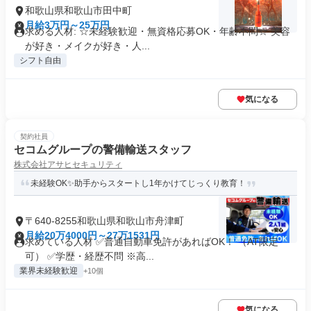
和歌山県和歌山市田中町
月給3万円～25万円
求める人材: ☆未経験歓迎・無資格応募OK・年齢不問☆ 美容
が好き・メイクが好き・人...
シフト自由
気になる
契約社員
セコムグループの警備輸送スタッフ
株式会社アサヒセキュリティ
未経験OK✨助手からスタートし1年かけてじっくり教育！
〒640-8255和歌山県和歌山市舟津町
月給20万4000円～27万1531円
求めている人材 ✅普通自動車免許があればOK！ （AT限定
可） ✅学歴・経歴不問 ※高...
業界未経験歓迎
+10個
気になる