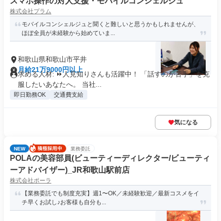
スマホ操作の対人支援・モバイルコンシェルジュ
株式会社プラム
モバイルコンシェルジュと聞くと難しいと思うかもしれませんが、
ほぼ全員が未経験から始めていま...
和歌山県和歌山市平井
月給21万9000円以上
求める人材: ⏩人見知りさんも活躍中！ 「話すのが苦手」を克
服したいあなたへ。 当社...
即日勤務OK
交通費支給
気になる
NEW
業務委託
POLAの美容部員(ビューティーディレクター/ビューティ
ーアドバイザー)_JR和歌山駅前店
株式会社ポーラ
【業務委託でも制度充実】週1〜OK／未経験歓迎／最新コスメをイ
チ早くお試し♪お客様も自分も...