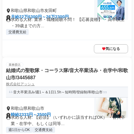
和歌山県和歌山市友田町
月給22万6300円～26万2300円
求める人材: 業界・職種経験不問！ 【応募資格】 ・高卒以上
・39歳までの方...
交通費支給
気になる
業務委託
結婚式の聖歌隊・コーラス隊/音大卒業済み・在学中/和歌
山市/3445687
株式会社アッシュ
音大卒業済み/週1～＆1日1.5h～短時間/登録制/和歌山市
和歌山県和歌山市
時給2333円～3500円
求める人材: 【必須】（いずれかに該当すればOK） ・音大卒
業・在学中、もしくは同等...
週1日からOK
交通費支給