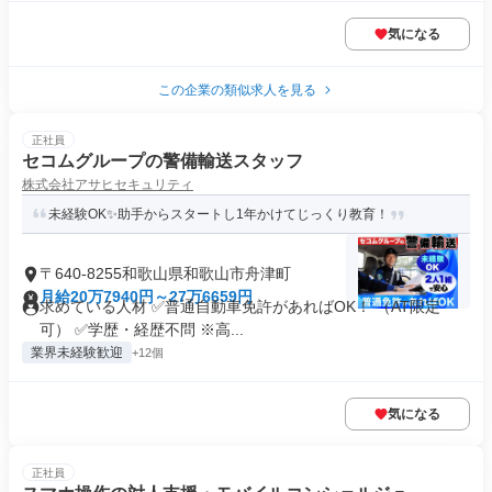
気になる
この企業の類似求人を見る
正社員
セコムグループの警備輸送スタッフ
株式会社アサヒセキュリティ
未経験OK✨助手からスタートし1年かけてじっくり教育！
〒640-8255和歌山県和歌山市舟津町
月給20万7940円～27万6659円
求めている人材 ✅普通自動車免許があればOK！ （AT限定
可） ✅学歴・経歴不問 ※高...
業界未経験歓迎
+12個
気になる
正社員