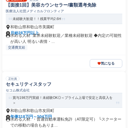
【面接1回】美容カウンセラー/書類選考免除
医療法人社団メディカルフロンティア
未経験大歓迎！！残業平均2.6H
和歌山県和歌山市美園町
月給28万円以上
求める人材: 業界未経験歓迎／業種未経験歓迎 ◆内定の可能性
が高い人 明るい表情・...
交通費支給
気になる
正社員
セキュリティスタッフ
セコム株式会社
賞与198万円実績！未経験OK◎＜プライム上場で安定と高収入を
＞
和歌山県和歌山市友田町
年俸318万円～504万円
求める人材: ・普通自動車運転免許（AT限定可） └スクーター
での移動の場合もありま...