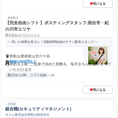
気になる
業務委託
【完全自由シフト 】ポスティングスタッフ:岩出市・紀
の川市エリヤ
株式会社エースペイント
空いた時間を収入に！活動時間自由のチラシ配布スタッフ
和歌山県和歌山市六十谷
時給1300円以上
求める人材: ご自身で決めた部数を、毎月きちんと配りきって
いただける方
週1日からOK
シフト自由
+1個
気になる
正社員
総合職(セキュリティマネジメント)
セコム株式会社和歌山統括支社