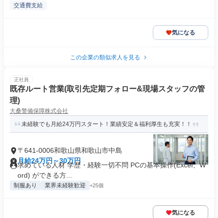
交通費支給
気になる
この企業の類似求人を見る
正社員
既存ルート営業(取引先定期フォロー&現場スタッフの管
理)
大桑警備保障株式会社
未経験でも月給24万円スタート！業績安定＆福利厚生も充実！！
〒641-0006和歌山県和歌山市中島
月給24万円～30万円
求めている人材 学歴・経験一切不問 PCの基本操作(Excel、W
ord) ができる方...
制服あり
業界未経験歓迎
+25個
気になる