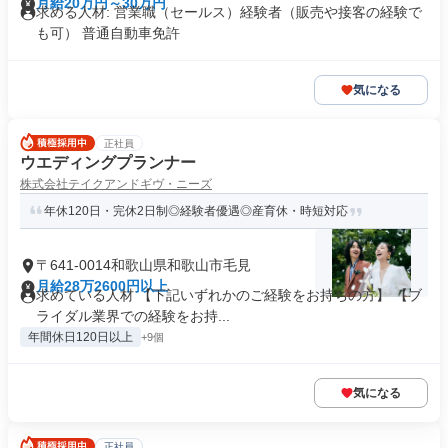
月給20万円～30万円
求める人材: 営業職（セールス）経験者（販売や接客の経験で
も可） 普通自動車免許
気になる
正社員
ウエディングプランナー
株式会社テイクアンドギヴ・ニーズ
年休120日・完休2日制◎経験者優遇◎産育休・時短対応
〒641-0014和歌山県和歌山市毛見
月給28万2600円以上
求めている人材 【下記いずれかのご経験をお持ちの方】 【ブ
ライダル業界での経験をお持...
年間休日120日以上
+9個
気になる
正社員