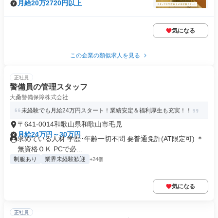
月給20万2720円以上
気になる
この企業の類似求人を見る
正社員
警備員の管理スタッフ
大桑警備保障株式会社
未経験でも月給24万円スタート！業績安定＆福利厚生も充実！！
〒641-0014和歌山県和歌山市毛見
月給24万円～30万円
求めている人材 学歴･年齢一切不問 要普通免許(AT限定可) ＊
無資格ＯＫ PCで必...
制服あり
業界未経験歓迎
+24個
気になる
正社員