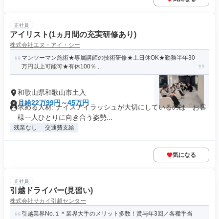
正社員
アイリスト(1ヵ月間の充実研修あり)
株式会社エヌ・アイ・シー
マンツーマン施術★専属講師の技術研修★土日休OK★勤務半年30
万円以上可能可★有休100％...
和歌山県和歌山市土入
月給22万99円～45万円
求める人材: ナイスアイラッシュが大切にしているのは「お客
様一人ひとりに向き合う姿勢...
残業なし
交通費支給
気になる
正社員
引越ドライバー(見習い)
株式会社サカイ引越センター
引越業界No.１＊業界大手のメリット多数！賞与年3回／各種手当