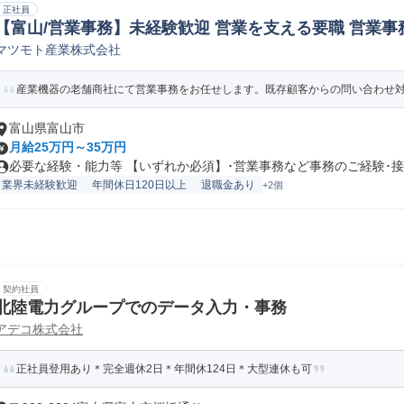
正社員
【富山/営業事務】未経験歓迎 営業を支える要職 営業事
マツモト産業株式会社
産業機器の老舗商社にて営業事務をお任せします。既存顧客からの問い合わせ対応や
富山県富山市
月給25万円～35万円
必要な経験・能力等 【いずれか必須】･営業事務など事務のご経験･接客
業界未経験歓迎
年間休日120日以上
退職金あり
+2個
契約社員
北陸電力グループでのデータ入力・事務
アデコ株式会社
正社員登用あり＊完全週休2日＊年間休124日＊大型連休も可