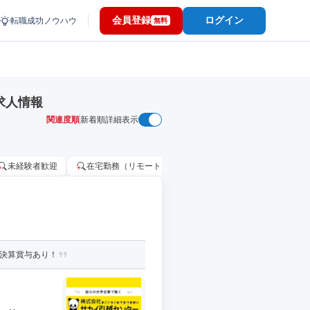
会員登録
ログイン
転職成功ノウハウ
無料
求人情報
関連度順
新着順
詳細表示
未経験者歓迎
在宅勤務（リモートワーク）OK
家賃補助・住宅手当
＋決算賞与あり！