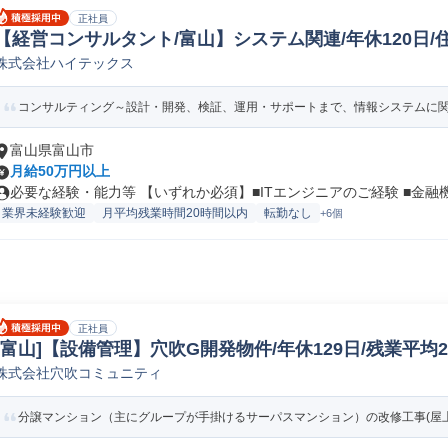
正社員
【経営コンサルタント/富山】システム関連/年休120日/住宅
株式会社ハイテックス
ムコンサルタント
コンサルティング～設計・開発、検証、運用・サポートまで、情報システムに関す
富山県富山市
月給50万円以上
必要な経験・能力等 【いずれか必須】■ITエンジニアのご経験 ■金融機.
業界未経験歓迎
月平均残業時間20時間以内
転勤なし
+6個
正社員
[富山]【設備管理】穴吹G開発物件/年休129日/残業平均2
株式会社穴吹コミュニティ
動産プロパティマネージャー
分譲マンション（主にグループが手掛けるサーパスマンション）の改修工事(屋上防