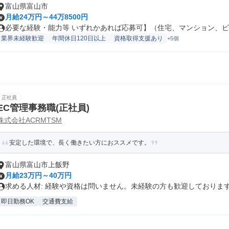
富山県富山市
月給24万円～44万8500円
必要な経験・能力等 いずれかあれば応募可】（住宅、マンション、ビル
業界未経験歓迎
年間休日120日以上
資格取得支援あり
+5個
正社員
EC管理事務職(正社員)
株式会社ACRMTSM
安定した環境で、長く働きたい方におススメです。
富山県富山市上飯野
月給23万円～40万円
求める人材: 経験や資格は問いません。未経験の方も歓迎しております。
即日勤務OK
交通費支給