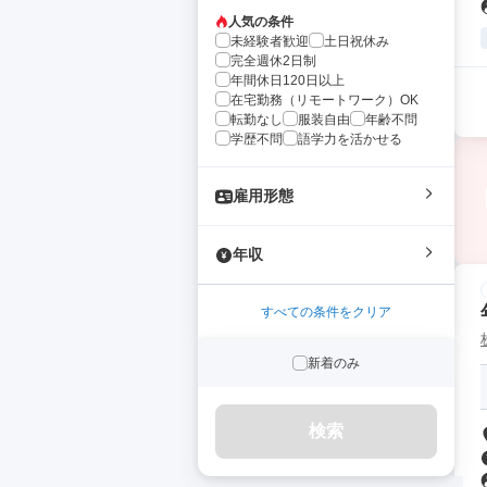
人気の条件
未経験者歓迎
土日祝休み
完全週休2日制
年間休日120日以上
在宅勤務（リモートワーク）OK
転勤なし
服装自由
年齢不問
学歴不問
語学力を活かせる
雇用形態
年収
すべての条件をクリア
新着のみ
検索