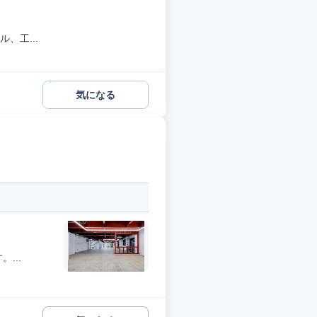
、工...
気になる
...