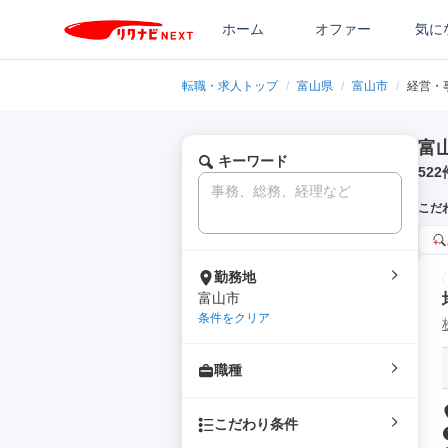
ホーム
オファー
気に
転職・求人トップ
/
富山県
/
富山市
/
経営・
富
キーワード
522
こだ
勤務地
富山市
条件をクリア
職種
こだわり条件