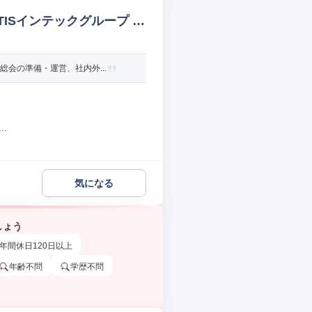
ISインテックグループ w
会の準備・運営、社内外...
.
気になる
しょう
年間休日120日以上
年齢不問
学歴不問