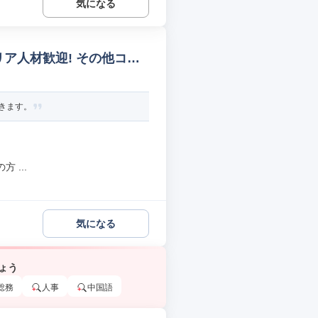
気になる
ア人材歓迎! その他コー
きます。
 ...
気になる
ょう
総務
人事
中国語