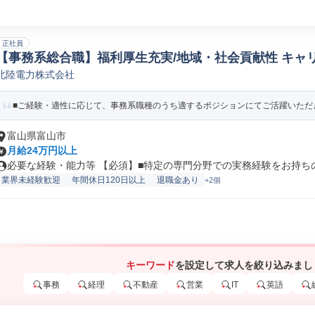
正社員
【事務系総合職】福利厚生充実/地域・社会貢献性 キャリ
北陸電力株式会社
ポレートスタッフ
■ご経験・適性に応じて、事務系職種のうち適するポジションにてご活躍いただ
富山県富山市
月給24万円以上
必要な経験・能力等 【必須】■特定の専門分野での実務経験をお持ちの方
業界未経験歓迎
年間休日120日以上
退職金あり
+2個
キーワード
を設定して求人を絞り込みまし
事務
経理
不動産
営業
IT
英語