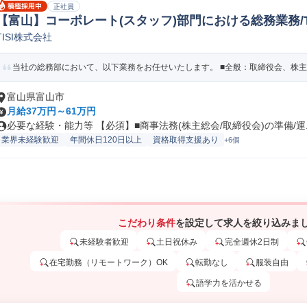
正社員
【富山】コーポレート(スタッフ)部門における総務業務/T
TISI株式会社
eb/オープンSE
当社の総務部において、以下業務をお任せいたします。 ■全般：取締役会、株主総
富山県富山市
月給37万円～61万円
必要な経験・能力等 【必須】■商事法務(株主総会/取締役会)の準備/運..
業界未経験歓迎
年間休日120日以上
資格取得支援あり
+6個
こだわり条件
を設定して求人を絞り込みま
未経験者歓迎
土日祝休み
完全週休2日制
在宅勤務（リモートワーク）OK
転勤なし
服装自由
語学力を活かせる