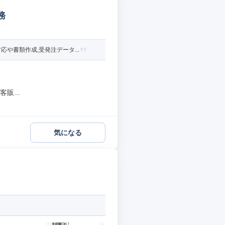
務
書類作成,受発注データ...
販...
気になる