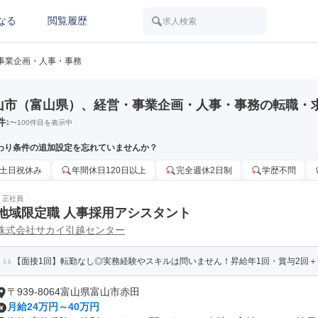
なる
閲覧履歴
求人検索
事業企画・人事・事務
山市（富山県）、経営・事業企画・人事・事務の転職・
件
1
〜
100
件目を表示中
わり条件の追加設定を忘れていませんか？
土日祝休み
年間休日120日以上
完全週休2日制
学歴不問
正社員
地域限定職 人事採用アシスタント
株式会社サカイ引越センター
【面接1回】転勤なし◎実務経験やスキルは問いません！昇給年1回・賞与2回
〒939-8064富山県富山市赤田
月給24万円～40万円