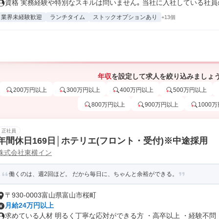
資格 実務経験や特別なスキルは問いません｡ 当社に入社している社員の前
業界未経験歓迎
ランチタイム
ストックオプションあり
+13個
年収
を設定して求人を絞り込みましょ
200万円以上
300万円以上
400万円以上
500万円以上
800万円以上
900万円以上
1000
正社員
年間休日169日│ホテリエ(フロント・受付)※中途採用
株式会社東横イン
働くのは、週2回ほど。 だから毎日に、ちゃんと余裕ができる。
〒930-0003富山県富山市桜町
月給24万円以上
求めている人材 明るく丁寧な応対ができる方 ・高卒以上 ・経験不問 ・.