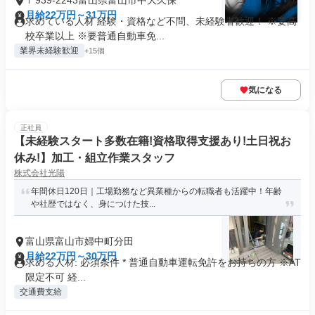
〒939-2243富山県富山市中大久保
月給22万円～31万円
求めている人材 経験・資格など不問、未経験者歓迎！ ※要高
校卒業以上 ※要普通自動車免...
業界未経験歓迎
+15個
気になる
正社員
【未経験スタート多数在籍!資格取得支援あり!土日祝お
休み!】加工・組立作業スタッフ
株式会社光陽
年間休日120日｜工場勤務など異業種からの転職者も活躍中！年齢
や社歴ではなく、身につけた技...
富山県富山市婦中町分田
月給22万円～30万円
求める人材: 必須条件 * 普通自動車運転免許をお持ちの方 ※AT
限定不可 経...
交通費支給