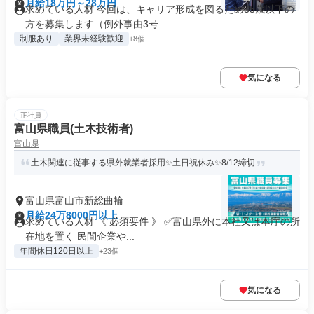
月給18万円～28万円
求めている人材 今回は、キャリア形成を図るため35歳以下の
方を募集します（例外事由3号...
制服あり
業界未経験歓迎
+8個
気になる
正社員
富山県職員(土木技術者)
富山県
土木関連に従事する県外就業者採用✨土日祝休み✨8/12締切
富山県富山市新総曲輪
月給24万8000円以上
求めている人材 《 必須要件 》 ✅富山県外に本社又は本庁の所
在地を置く 民間企業や...
年間休日120日以上
+23個
気になる