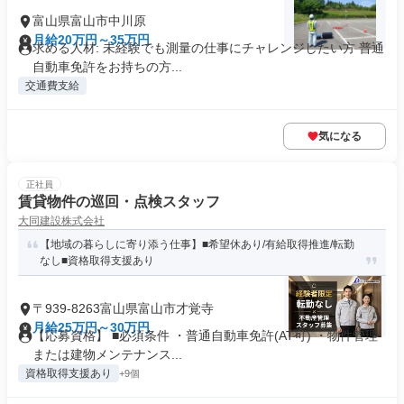
富山県富山市中川原
月給20万円～35万円
求める人材: 未経験でも測量の仕事にチャレンジしたい方 普通
自動車免許をお持ちの方...
交通費支給
気になる
正社員
賃貸物件の巡回・点検スタッフ
大同建設株式会社
【地域の暮らしに寄り添う仕事】■希望休あり/有給取得推進/転勤
なし■資格取得支援あり
〒939-8263富山県富山市才覚寺
月給25万円～30万円
【応募資格】 ■必須条件 ・普通自動車免許(AT可) ・物件管理
または建物メンテナンス...
資格取得支援あり
+9個