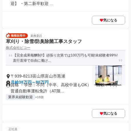
迎】 ・第二新卒歓迎 ...
気になる
業務委託
草刈り・除雪/防臭除菌工事スタッフ
株式会社ビコー
【完全成果報酬制!!】頑張り次第では100万円も可能!未経験者99%!
直行直帰で自由に働け...
〒939-8213富山県富山市黒瀬
月給38万円～80万円
資格 ・学歴：不問（中卒、高校中退もOK） ・経験：不問 ・
普通自動車運転免許（AT限...
業界未経験歓迎
+18個
気になる
正社員