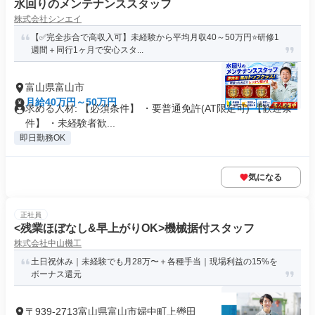
水回りのメンテナンススタッフ
株式会社シンエイ
【✅完全歩合で高収入可】未経験から平均月収40～50万円⭐研修1
週間＋同行1ヶ月で安心スタ...
富山県富山市
月給40万円～50万円
求める人材: 【必須条件】 ・要普通免許(AT限定可) 【歓迎条
件】 ・未経験者歓...
即日勤務OK
気になる
正社員
<残業ほぼなし&早上がりOK>機械据付スタッフ
株式会社中山機工
土日祝休み｜未経験でも月28万〜＋各種手当｜現場利益の15%を
ボーナス還元
〒939-2713富山県富山市婦中町上轡田