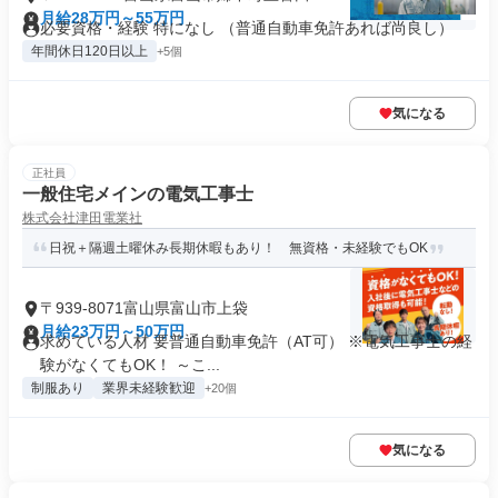
月給28万円～55万円
必要資格・経験 特になし （普通自動車免許あれば尚良し）
年間休日120日以上
+5個
気になる
正社員
一般住宅メインの電気工事士
株式会社津田電業社
日祝＋隔週土曜休み長期休暇もあり！ 無資格・未経験でもOK
〒939-8071富山県富山市上袋
月給23万円～50万円
求めている人材 要普通自動車免許（AT可） ※電気工事士の経
験がなくてもOK！ ～こ...
制服あり
業界未経験歓迎
+20個
気になる