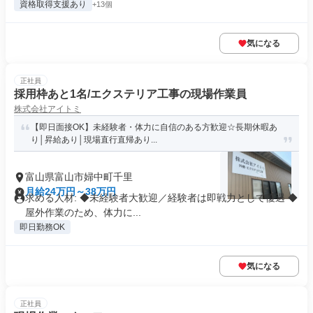
資格取得支援あり
+13個
気になる
正社員
採用枠あと1名/エクステリア工事の現場作業員
株式会社アイトミ
【即日面接OK】未経験者・体力に自信のある方歓迎☆長期休暇あ
り│昇給あり│現場直行直帰あり...
富山県富山市婦中町千里
月給24万円～38万円
求める人材: ◆未経験者大歓迎／経験者は即戦力として優遇 ◆
屋外作業のため、体力に...
即日勤務OK
気になる
正社員