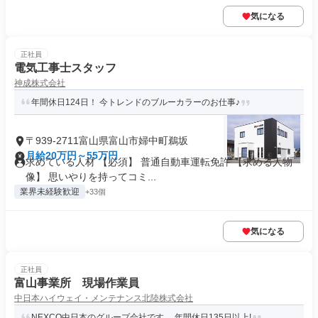
気になる
正社員
電気工事士スタッフ
神成株式会社
年間休日124日！ 今トレンドのブルーカラーのお仕事♪
〒939-2711富山県富山市婦中町鵜坂
月給20万円～55万円
求めている人材 【必須】 普通自動車運転免許 【求める人物
像】 思いやりを持ってコミ...
業界未経験歓迎
+33個
気になる
正社員
富山事業所 現場作業員
中日本ハイウェイ・メンテナンス北陸株式会社
NEXCO中日本のグループ会社です。 年間休日135日以上!