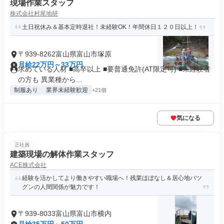
現場作業スタッフ
株式会社村尾地研
土日祝休み＆基本定時退社！未経験OK！年間休日１２０日以上！
〒939-8262富山県富山市塚原
月給22万円～33万円
求めている人材 ■高卒以上 ■要普通免許(AT限定可) ■未経験者
の方も 異業種から...
制服あり
業界未経験歓迎
+21個
気になる
正社員
建築現場の解体作業スタッフ
ACE株式会社
経験を活かしてより働きやすい職場へ！残業ほぼなし＆居心地バツ
グンの人間関係が魅力です！
〒939-8033富山県富山市横内