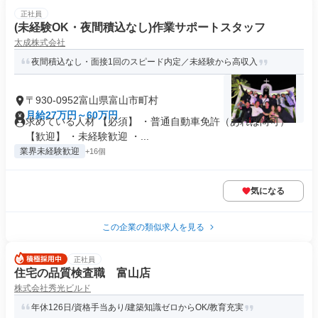
正社員
(未経験OK・夜間積込なし)作業サポートスタッフ
太成株式会社
夜間積込なし・面接1回のスピード内定／未経験から高収入
〒930-0952富山県富山市町村
月給27万円～60万円
求めている人材 【必須】 ・普通自動車免許（あれば尚可）
【歓迎】 ・未経験歓迎 ・...
業界未経験歓迎
+16個
気になる
この企業の類似求人を見る
正社員
住宅の品質検査職 富山店
株式会社秀光ビルド
年休126日/資格手当あり/建築知識ゼロからOK/教育充実