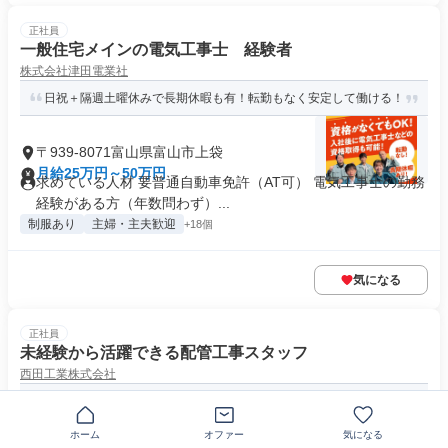
正社員
一般住宅メインの電気工事士 経験者
株式会社津田電業社
日祝＋隔週土曜休みで長期休暇も有！転勤もなく安定して働ける！
〒939-8071富山県富山市上袋
月給25万円～50万円
求めている人材 要普通自動車免許（AT可） 電気工事士の勤務
経験がある方（年数問わず）...
制服あり
主婦・主夫歓迎
+18個
気になる
正社員
未経験から活躍できる配管工事スタッフ
西田工業株式会社
年間休日127日◎子育て世代活躍中！土日祝休み・残業ほぼなし
ホーム
オファー
気になる