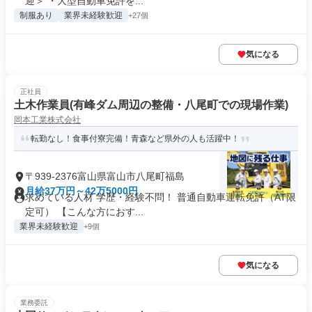
迎＞ ・大型自動車免許を...
制服あり
業界未経験歓迎
+27個
気になる
正社員
土木作業員(有峰ダム周辺の整備・八尾町での現場作業)
岡本工業株式会社
転勤なし！食事付寮完備！青森など県外の人も活躍中！
〒939-2376富山県富山市八尾町福島
月給37万円～42万5000円
求めている人材 学歴・経験不問！ 普通自動車運転免許（AT限
定可） 【こんな方におす...
業界未経験歓迎
+9個
気になる
業務委託