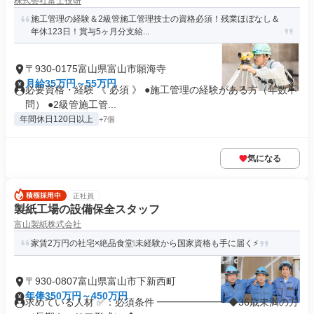
株式会社富士技研
施工管理の経験＆2級管施工管理技士の資格必須！残業ほぼなし＆
年休123日！賞与5ヶ月分支給...
〒930-0175富山県富山市願海寺
月給35万円～55万円
必要資格・経験 《 必須 》 ●施工管理の経験がある方（年数不
問） ●2級管施工管...
年間休日120日以上
+7個
気になる
正社員
製紙工場の設備保全スタッフ
富山製紙株式会社
家賃2万円の社宅×絶品食堂❕未経験から国家資格も手に届く⚡
〒930-0807富山県富山市下新西町
年俸350万円～450万円
求めている人材 ✅：必須条件 ━━━━━━━ ◆36歳未満の方