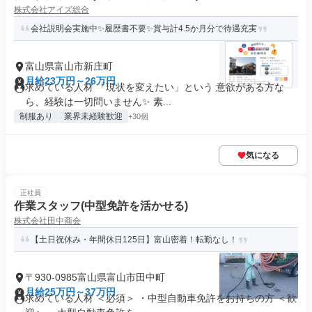
株式会社アイズ総合
会社説明会実施中✨履歴書不要✨賞与計4.5か月分で待遇充実
富山県富山市新庄町
月給23万円～26万円
求めている人材 「現状を変えたい」という 意欲がある方な
ら、経験は一切問いません✨ 素...
制服あり
業界未経験歓迎
+30個
気になる
正社員
作業スタッフ(中型免許を活かせる)
株式会社田中商会
【土日祝休み・年間休日125日】富山密着！転勤なし！
〒930-0985富山県富山市田中町
月給25万円～37万円
求めている人材 ＜必須＞ ・中型自動車免許をお持ちの方 ＜歓