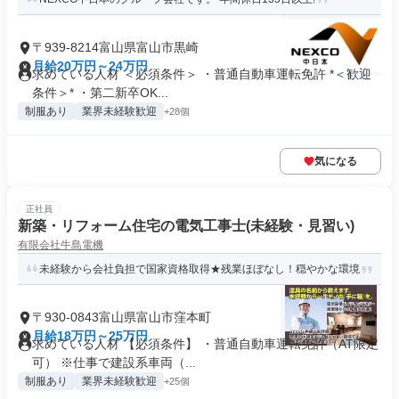
〒939-8214富山県富山市黒崎
月給20万円～24万円
求めている人材 ＜必須条件＞ ・普通自動車運転免許 *＜歓迎
条件＞* ・第二新卒OK...
制服あり
業界未経験歓迎
+28個
気になる
正社員
新築・リフォーム住宅の電気工事士(未経験・見習い)
有限会社牛島電機
未経験から会社負担で国家資格取得★残業ほぼなし！穏やかな環境
〒930-0843富山県富山市窪本町
月給18万円～25万円
求めている人材 【必須条件】 ・普通自動車運転免許（AT限定
可） ※仕事で建設系車両（...
制服あり
業界未経験歓迎
+25個