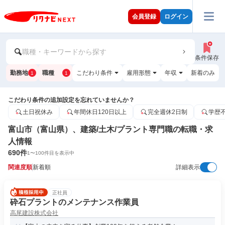
会員登録
ログイン
職種・キーワードから探す
条件保存
勤務地
職種
こだわり条件
雇用形態
年収
新着のみ
1
1
こだわり条件の追加設定を忘れていませんか？
土日祝休み
年間休日120日以上
完全週休2日制
学歴
富山市（富山県）、建築/土木/プラント専門職の転職・求
人情報
690
件
1
〜
100
件目を表示中
関連度順
新着順
詳細表示
正社員
砕石プラントのメンテナンス作業員
高尾建設株式会社