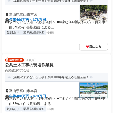
【富山の未来を守る仕事】創業100年を超える老舗企業！
富山県富山市本宮
年俸460万円～678万円
求めている人材 ＜必須条件＞ ■年齢が44歳以下の方（例外事
由3号のイ 長期勤続による...
制服あり
業界未経験歓迎
+36個
気になる
正社員
公共土木工事の現場作業員
高尾建設株式会社
【富山の未来を守る仕事】創業100年を超える老舗企業！
富山県富山市本宮
年俸460万円～678万円
求めている人材 ＜必須条件＞ ■年齢が44歳以下の方（例外事
由3号のイ 長期勤続による...
制服あり
業界未経験歓迎
+36個