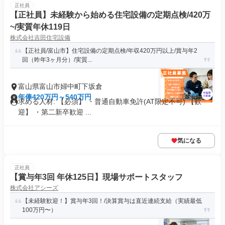
正社員
【正社員】未経験から始める住宅設備の定期点検/420万
~/実質年休119日
株式会社吉田住宅設備
【正社員/富山市】住宅設備の定期点検/年収420万円以上/賞与年2
回（昨年3ヶ月分）/実質...
富山県富山市婦中町下坂倉
年俸420万円～540万円
求める人材: 【必須】 ・普通自動車免許(AT限定不可) 【歓
迎】 ・第二新卒歓迎 ...
気になる
正社員
【賞与年3回 年休125日】現場サポートスタッフ
株式会社アシーズ
【未経験歓迎！】賞与年3回！/決算賞与は直近連続支給（実績最低
100万円〜）