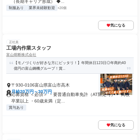
（長期キャリア形成） ◆...
制服あり
業界未経験歓迎
+20個
気になる
正社員
工場内作業スタッフ
富山熔断株式会社
【モノづくりが好きな方にピッタリ！】年間休日123日◎年商約40
億円の富山鋼機グループ！賞...
〒930-0106富山県富山市高木
月給20万円～30万円
応募資格 ＜必須＞ ・要普通自動車免許（AT限定可） ・高校
卒業以上 ・60歳未満（定...
賞与あり
気になる