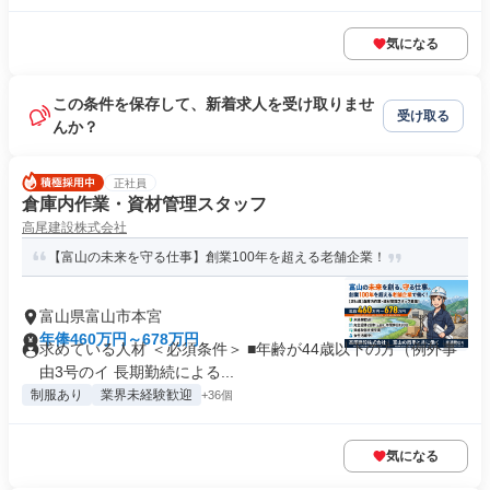
気になる
この条件を保存して、新着求人を受け取りませ
受け取る
んか？
正社員
倉庫内作業・資材管理スタッフ
高尾建設株式会社
【富山の未来を守る仕事】創業100年を超える老舗企業！
富山県富山市本宮
年俸460万円～678万円
求めている人材 ＜必須条件＞ ■年齢が44歳以下の方（例外事
由3号のイ 長期勤続による...
制服あり
業界未経験歓迎
+36個
気になる