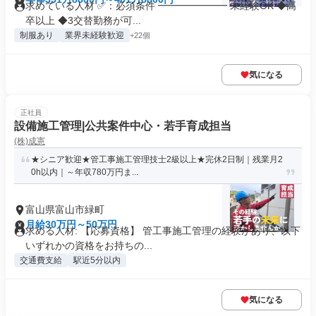
求めている人材 ✅：必須条件 ━━━━━━━ 未経験OK ◆高
卒以上 ◆3交替勤務が可...
制服あり
業界未経験歓迎
+22個
気になる
正社員
設備施工管理|公共案件中心・若手育成担当
(株)成憲
★シニア歓迎★管工事施工管理技士2級以上★完休2日制｜残業月2
0h以内｜～年収780万円ま...
富山県富山市緑町
月給30万円～50万円
求める人材: 【応募資格】 管工事施工管理の経験があり、以下
いずれかの資格をお持ちの...
交通費支給
駅近5分以内
気になる