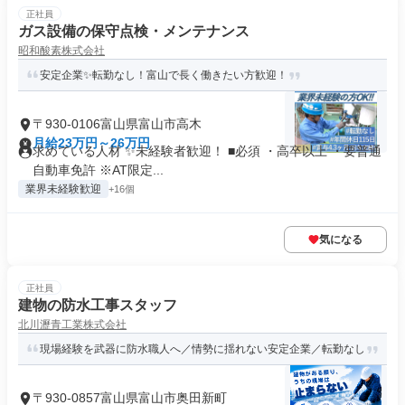
正社員
ガス設備の保守点検・メンテナンス
昭和酸素株式会社
安定企業✨転勤なし！富山で長く働きたい方歓迎！
〒930-0106富山県富山市高木
月給23万円～26万円
求めている人材 ✨未経験者歓迎！ ■必須 ・高卒以上 ・要普通
自動車免許 ※AT限定...
業界未経験歓迎
+16個
気になる
正社員
建物の防水工事スタッフ
北川瀝青工業株式会社
現場経験を武器に防水職人へ／情勢に揺れない安定企業／転勤なし
〒930-0857富山県富山市奥田新町