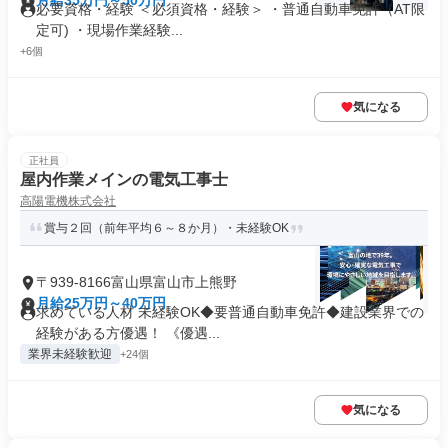
月給35万円～50万円
必要資格・経験 ＜必須資格・経験＞ ・普通自動車免許（AT限
定可) ・現場作業経験...
+6個
気になる
正社員
屋内作業メインの電気工事士
高陽電機株式会社
賞与２回（前年平均６～８か月）・未経験OK
〒939-8166富山県富山市上熊野
月給25万円～40万円
求めている人材 未経験OK◆要普通自動車免許◆建設業界での
経験がある方優遇！ 《優遇...
業界未経験歓迎
+24個
気になる