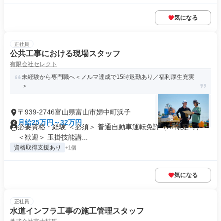
気になる
正社員
公共工事における現場スタッフ
有限会社セレクト
未経験から専門職へ＜ノルマ達成で15時退勤あり／福利厚生充実
＞
〒939-2746富山県富山市婦中町浜子
月給25万円～32万円
必要資格・経験 ＜必須＞ 普通自動車運転免許（AT限定可）
＜歓迎＞ 玉掛技能講...
資格取得支援あり
+1個
気になる
正社員
水道インフラ工事の施工管理スタッフ