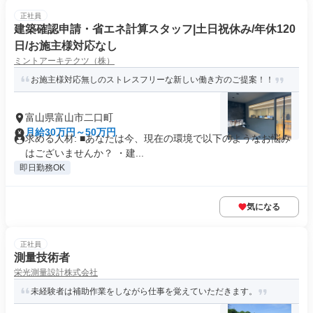
正社員
建築確認申請・省エネ計算スタッフ|土日祝休み/年休120
日/お施主様対応なし
ミントアーキテクツ（株）
お施主様対応無しのストレスフリーな新しい働き方のご提案！！
富山県富山市二口町
月給30万円～50万円
求める人材: ■あなたは今、現在の環境で以下のようなお悩み
はございませんか？ ・建...
即日勤務OK
気になる
正社員
測量技術者
栄光測量設計株式会社
未経験者は補助作業をしながら仕事を覚えていただきます。