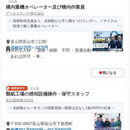
正社員
構内重機オペレーター及び構内作業員
アールタチバナ株式会社
資格取得支援あり。未経験から手に職をつけたい方へ。リサイクル
現場で働く重機オペレーター。
富山県富山市二口町
月給22万円～33万円
求める人材: ・資格・経験 不問 ・普通自動車運転免許 必須
あれば尚可 ・車...
気になる
正社員
製紙工場の焼却設備操作・保守スタッフ
富山製紙株式会社
未経験から一生モノの国家資格✅残業ほぼなし1食260円の社食
〒930-0807富山県富山市下新西町
年俸351万8800円～401万8800円