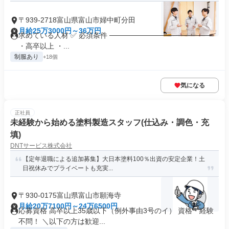
〒939-2718富山県富山市婦中町分田
月給25万3000円～36万円
求めている人材 ✅ 必須条件 ────────────────────
・高卒以上 ・...
制服あり
+18個
気になる
正社員
未経験から始める塗料製造スタッフ(仕込み・調色・充
填)
DNTサービス株式会社
【定年退職による追加募集】大日本塗料100％出資の安定企業！土
日祝休みでプライベートも充実...
〒930-0175富山県富山市願海寺
月給20万7100円～24万6500円
応募資格 高卒以上35歳以下（例外事由3号のイ） 資格・経験
不問！ ＼以下の方は歓迎...