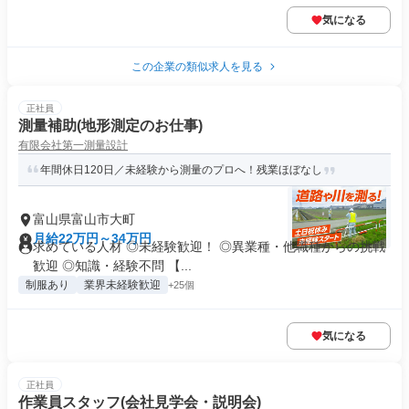
気になる
この企業の類似求人を見る
正社員
測量補助(地形測定のお仕事)
有限会社第一測量設計
年間休日120日／未経験から測量のプロへ！残業ほぼなし
富山県富山市大町
月給22万円～34万円
求めている人材 ◎未経験歓迎！ ◎異業種・他職種からの挑戦
歓迎 ◎知識・経験不問 【...
制服あり
業界未経験歓迎
+25個
気になる
正社員
作業員スタッフ(会社見学会・説明会)