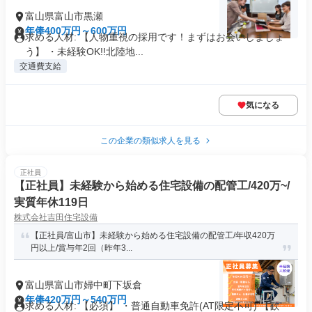
富山県富山市黒瀬
年俸400万円～600万円
求める人材: 【人物重視の採用です！まずはお会いしましょ
う】 ・未経験OK!!北陸地...
交通費支給
気になる
この企業の類似求人を見る
正社員
【正社員】未経験から始める住宅設備の配管工/420万~/
実質年休119日
株式会社吉田住宅設備
【正社員/富山市】未経験から始める住宅設備の配管工/年収420万
円以上/賞与年2回（昨年3...
富山県富山市婦中町下坂倉
年俸420万円～540万円
求める人材: 【必須】 ・普通自動車免許(AT限定不可) 【歓