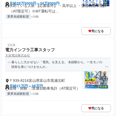
月給28万5000円～34万8000円
求めている人材 【応募条件】 ・高卒以上 ・普通自動車免許
（AT限定可）※MT運転可は...
業界未経験歓迎
+19個
気になる
正社員
電力インフラ工事スタッフ
大栄電設株式会社
暮らしに欠かせない「電気」を支える。 未経験から、一生モノの
技術を身につけませんか。
〒939-8216富山県富山市黒瀬北町
月給21万円～28万円
資格・経験 〇普通自動車免許（AT限定可）
業界未経験歓迎
+13個
気になる