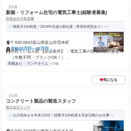
正社員
新築・リフォーム住宅の電気工事士(経験者募集)
有限会社牛島電機
残業月10h程度／2024年完成の新社屋（専用休憩室あり）
〒930-0843富山県富山市窪本町
月給25万円～40万円
求めている人材 【必須条件】 ・電気工事の現場経験がある方
（年数不問・ブランクOK！）...
制服あり
ランチタイム
+23個
気になる
正社員
コンクリート製品の製造スタッフ
株式会社ケンチ
土日祝休み＆年休124日！残業月10h程度＆完全日勤のお仕事