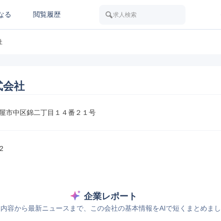
なる
閲覧履歴
求人検索
社
式会社
屋市中区錦二丁目１４番２１号
2
企業レポート
内容から最新ニュースまで、この会社の基本情報をAIで短くまとめま