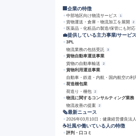
🏢企業の特徴
中部地区向け物流サービス
1
貨物運送・倉庫・物流加工を展開
2
医薬品・化粧品の製造/保管にも対応
💼提供している主力事業/サービ
3PL
物流業務の包括受託
3
貨物自動車運送事業
貨物の自動車輸送
2
貨物利用運送事業
自動車・鉄道・内航・国内航空の利
荷造梱包業
荷造り・梱包
2
物流に関するコンサルティング業務
物流改善の提案
2
🗞最新ニュース
2026年03月10日：健康経営優良
☕️社風や働いている人の特徴
評判・口コミ