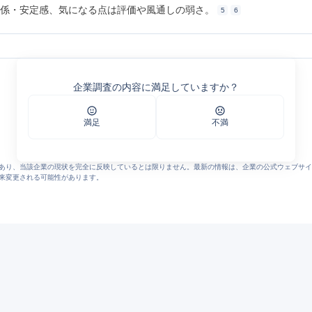
関係・安定感、気になる点は評価や風通しの弱さ。
5
6
情報：ロジスティード中部株式会社
部株式会社
企業調査の内容に満足していますか？
部株式会社
続で認定 | 2026 | ニュースリリース | ロジスティード
エン カイシャの評判
満足
不満
?m_id=a0C100000126141
あり、当該企業の現状を完全に反映しているとは限りません。最新の情報は、企業の公式ウェブサイ
来変更される可能性があります。