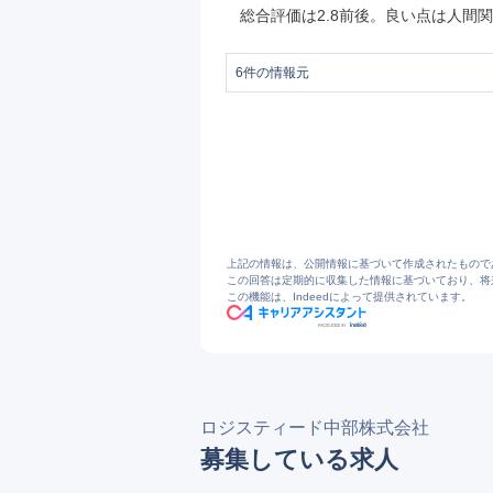
総合評価は2.8前後。良い点は人間
6
件の情報元
1
ロジスティードグループについて：会社
2
会社概要：会社情報：ロジスティード中
3
3PL：物流サービス：ロジスティード中
4
「健康経営優良法人認定制度」において4年連
5
ロジスティード中部の評判・口コミ - 
6
https://www.openwork.jp/company.php
上記の情報は、公開情報に基づいて作成されたもので
この回答は定期的に収集した情報に基づいており、将
この機能は、Indeedによって提供されています。
ロジスティード中部株式会社
募集している求人