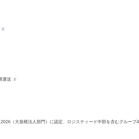
2
ス
用運送
2
法人2026（大規模法人部門）に認定、ロジスティード中部を含むグループ