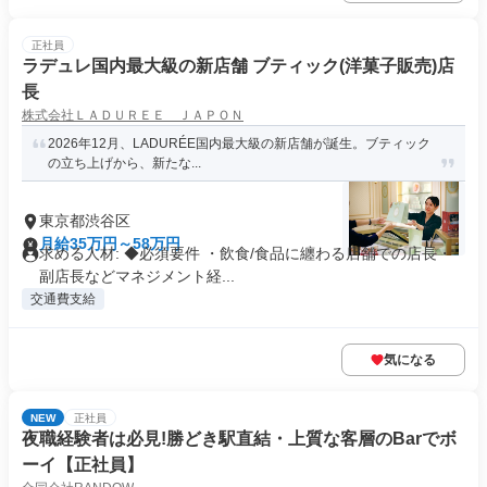
正社員
ラデュレ国内最大級の新店舗 ブティック(洋菓子販売)店
長
株式会社ＬＡＤＵＲＥＥ ＪＡＰＯＮ
2026年12月、LADURÉE国内最大級の新店舗が誕生。ブティック
の立ち上げから、新たな...
東京都渋谷区
月給35万円～58万円
求める人材: ◆必須要件 ・飲食/食品に纏わる店舗での店長・
副店長などマネジメント経...
交通費支給
気になる
NEW
正社員
夜職経験者は必見!勝どき駅直結・上質な客層のBarでボ
ーイ【正社員】