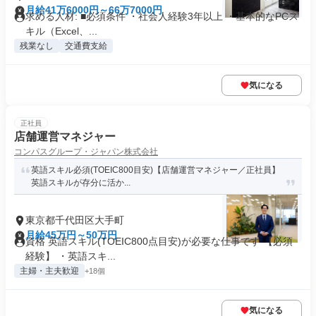
月給41万6000円～66万7000円
求める人材: ■必須条件 ・社会人経験3年以上 ・基本的なPCス
キル（Excel、...
残業なし
交通費支給
気になる
正社員
店舗運営マネジャー
コンパスグループ・ジャパン株式会社
英語スキル必須(TOEIC800目安)【店舗運営マネジャー／正社員】
英語スキルが存分に活か...
東京都千代田区大手町
月給45万円～50万円
資格 英語スキル(TOEIC800点目安)が必要な仕事です 【必須
経験】 ・英語スキ...
主婦・主夫歓迎
+18個
気になる