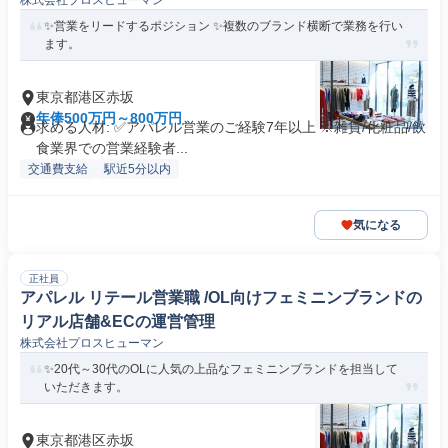
株式会社プロスヒューマン
✨営業をリードするポジション ✨複数のブランド横断で業務を行い
ます。
東京都港区赤坂
年俸500万円～800万円
求める人材: ✅アパレル営業のご経験7年以上 ※雑貨/化粧品/飲
食業界での営業経験者...
交通費支給
駅近5分以内
気になる
正社員
アパレル リテール営業職 /OL向けフェミニンブランドの
リアル店舗&ECの運営管理
株式会社プロスヒューマン
✨20代～30代のOLに人気の上品なフェミニンブランドを担当して
いただきます。
東京都港区赤坂