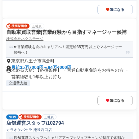
気になる
正社員
自動車買取営業|営業経験から目指すマネージャー候補
株式会社ネクステージ
⏩️営業経験を次のキャリアへ！固定給35万円以上でマネージャー
候補へ！
東京都八王子市高倉町
月給35万7000円～64万4000円
求める人材: 【必須条件】 ・普通自動車免許をお持ちの方 ・
営業経験を1年以上お持ち...
交通費支給
気になる
NEW
正社員
店舗運営スタッフ/102794
カラオケパセラ 池袋西口店
店舗運営スタッフへキャリアアップ✨ジョブチェンジ制度で多彩な