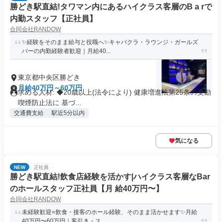
勝どき駅直結!タワマン内にあるハイクラス客層のB a rで
内勤スタッフ【正社員】
合同会社RANDOW
✨経験をそのまま給与と役職へ✨キャバクラ・ラウンジ・ガールズ
バーの内勤経験者歓迎｜月給40...
東京都中央区勝どき
月給40万円～60万円
求める人材: ◆20歳以上(法令により) 健康増進法第25条の受動
喫煙防止法に 基づ...
交通費支給
駅近5分以内
気になる
NEW
正社員
勝どき駅直結!飲食店経験を活かす|ハイクラス客層なBar
のホールスタッフ正社員【月 給40万円〜】
合同会社RANDOW
未経験歓迎⭐飲食・接客のホール経験、そのまま活かせます✨月給
40万円〜60万円｜客引き・ス...