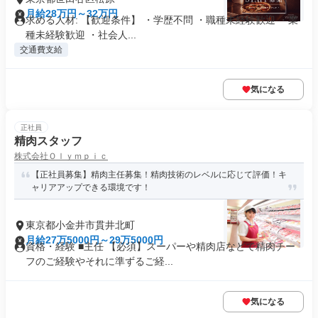
月給28万円～32万円
求める人材: 【歓迎条件】 ・学歴不問 ・職種未経験歓迎 ・業
種未経験歓迎 ・社会人...
交通費支給
気になる
正社員
精肉スタッフ
株式会社Ｏｌｙｍｐｉｃ
【正社員募集】精肉主任募集！精肉技術のレベルに応じて評価！キ
ャリアアップできる環境です！
東京都小金井市貫井北町
月給27万5000円～29万5000円
資格・経験 ■主任 【必須】スーパーや精肉店などで精肉チー
フのご経験やそれに準ずるご経...
気になる