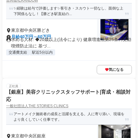
合同会社RANDOW
✨経験は給与で評価します✨客引き・スカウト一切なし、面倒な上
下関係もなし！【勝どき駅直結の...
東京都中央区勝どき
月給40万円～60万円
求める人材: ◆20歳以上(法令により) 健康増進法第25条の受動
喫煙防止法に 基づ...
交通費支給
駅近5分以内
気になる
正社員
【銀座】美容クリニックスタッフサポート|育成・相談対
応
一般社団法人THE STORIES CLINICS
アートメイク施術者の成長と活躍を支える。人に寄り添い、現場を
より良くしていく仕事です。
東京都中央区銀座