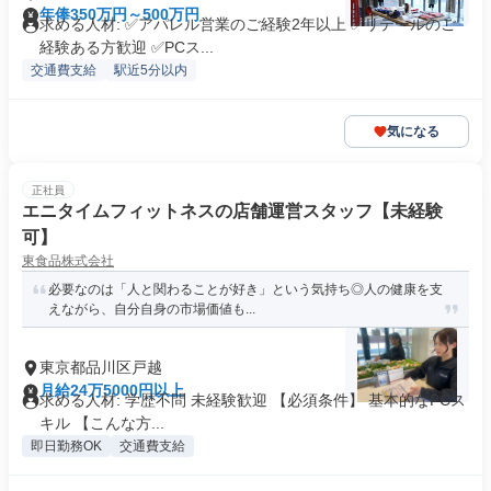
年俸350万円～500万円
求める人材: ✅アパレル営業のご経験2年以上 ✅リテールのご
経験ある方歓迎 ✅PCス...
交通費支給
駅近5分以内
気になる
正社員
エニタイムフィットネスの店舗運営スタッフ【未経験
可】
東食品株式会社
必要なのは「人と関わることが好き」という気持ち◎人の健康を支
えながら、自分自身の市場価値も...
東京都品川区戸越
月給24万5000円以上
求める人材: 学歴不問 未経験歓迎 【必須条件】 基本的なPCス
キル 【こんな方...
即日勤務OK
交通費支給