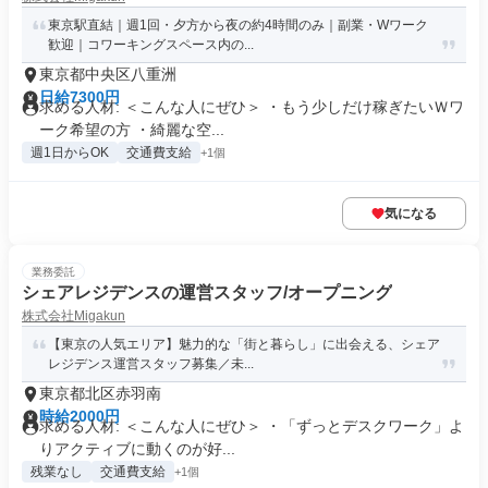
東京駅直結｜週1回・夕方から夜の約4時間のみ｜副業・Wワーク
歓迎｜コワーキングスペース内の...
東京都中央区八重洲
日給7300円
求める人材: ＜こんな人にぜひ＞ ・もう少しだけ稼ぎたいＷワ
ーク希望の方 ・綺麗な空...
週1日からOK
交通費支給
+1個
気になる
業務委託
シェアレジデンスの運営スタッフ/オープニング
株式会社Migakun
【東京の人気エリア】魅力的な「街と暮らし」に出会える、シェア
レジデンス運営スタッフ募集／未...
東京都北区赤羽南
時給2000円
求める人材: ＜こんな人にぜひ＞ ・「ずっとデスクワーク」よ
りアクティブに動くのが好...
残業なし
交通費支給
+1個