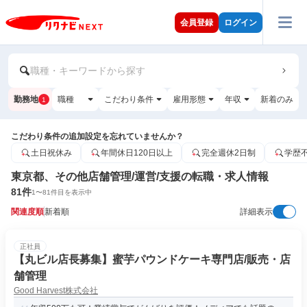
会員登録
ログイン
職種・キーワードから探す
勤務地
職種
こだわり条件
雇用形態
年収
新着のみ
1
こだわり条件の追加設定を忘れていませんか？
土日祝休み
年間休日120日以上
完全週休2日制
学歴
東京都、その他店舗管理/運営/支援の転職・求人情報
81
件
1
〜
81
件目を表示中
関連度順
新着順
詳細表示
正社員
【丸ビル店長募集】蜜芋パウンドケーキ専門店/販売・店
舗管理
Good Harvest株式会社