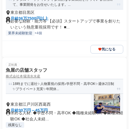
て、事業開発をお任せいたします。...
東京都目黒区
月給36万7500円以上
必要な経験・能力等 【必須】スタートアップで事業を創りた
いという熱意重視採用です！ ■...
業界未経験歓迎
+4個
気になる
正社員
魚屋の店舗スタッフ
株式会社本場清水水産
18時までに退社✨人物重視の採用♪学歴不問・高卒OK✨週休2日制
✨プライベート充実✨年間休...
東京都江戸川区西葛西
月給30万円～45万円
求める人材: ◆学歴不問・高卒OK ◆職種未経験OK ◆業種未経
験OK ◆社会人未経...
残業なし