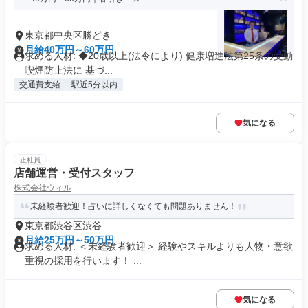
東京都中央区勝どき
月給40万円～60万円
求める人材: ◆20歳以上(法令により) 健康増進法第25条の受動
喫煙防止法に 基づ...
交通費支給
駅近5分以内
気になる
正社員
店舗運営・受付スタッフ
株式会社ウィル
未経験者歓迎！占いに詳しくなくても問題ありません！
東京都渋谷区渋谷
月給25万円～50万円
求める人材: ＜未経験者歓迎＞ 経験やスキルよりも人物・意欲
重視の採用を行います！ ...
気になる