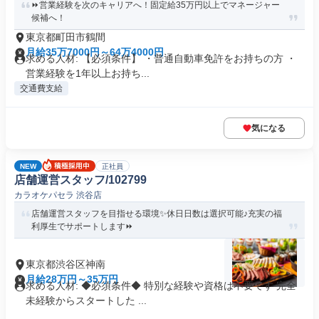
⏩️営業経験を次のキャリアへ！固定給35万円以上でマネージャー
候補へ！
東京都町田市鶴間
月給35万7000円～64万4000円
求める人材: 【必須条件】 ・普通自動車免許をお持ちの方 ・
営業経験を1年以上お持ち...
交通費支給
気になる
NEW
正社員
店舗運営スタッフ/102799
カラオケパセラ 渋谷店
店舗運営スタッフを目指せる環境✨休日日数は選択可能♪充実の福
利厚生でサポートします⏩️
東京都渋谷区神南
月給28万円～35万円
求める人材: ◆必須条件◆ 特別な経験や資格は不要です 完全
未経験からスタートした ...