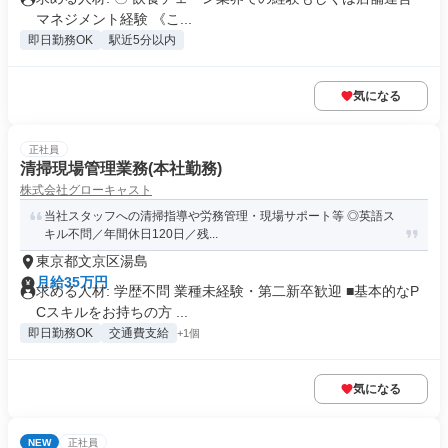
マネジメント経験 《こ...
即日勤務OK
駅近5分以内
気になる
正社員
清掃現場管理業務(本社勤務)
株式会社グローキャスト
当社スタッフへの清掃指導や労務管理・現場サポート等 ◎英語ス
キル不問／年間休日120日／残...
東京都文京区湯島
月給35万円
求める人材: 学歴不問 業種未経験・第二新卒歓迎 ■基本的なP
Cスキルをお持ちの方 ...
即日勤務OK
交通費支給
+1個
気になる
NEW
正社員