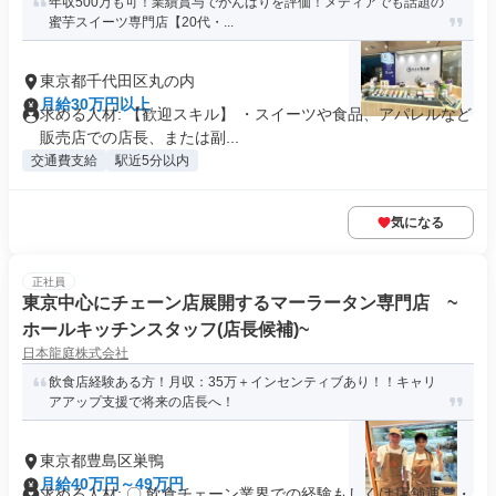
年収500万も可！業績賞与でがんばりを評価！メディアでも話題の
蜜芋スイーツ専門店【20代・...
東京都千代田区丸の内
月給30万円以上
求める人材: 【歓迎スキル】 ・スイーツや食品、アパレルなど
販売店での店長、または副...
交通費支給
駅近5分以内
気になる
正社員
東京中心にチェーン店展開するマーラータン専門店 ~
ホールキッチンスタッフ(店長候補)~
日本龍庭株式会社
飲食店経験ある方！月収：35万＋インセンティブあり！！キャリ
アアップ支援で将来の店長へ！
東京都豊島区巣鴨
月給40万円～49万円
求める人材: 〇 飲食チェーン業界での経験もしくは店舗運営・