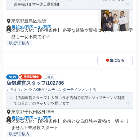
道を描けます⏩休日選択制❗️
東京都豊島区池袋
月給28万円～35万円
求める人材: 【必須条件】 必要な経験や資格はありません✨ 学
歴も一切不問です✅️ ...
駅近5分以内
気になる
NEW
正社員
店舗運営スタッフ/102786
カラオケパセラ AKIBAマルチエンターテインメント店
【店舗運営スタッフ】人気コラボ店舗で活躍✨ジョブチェンジ制度
で自分だけのキャリアを描けます...
東京都千代田区外神田
月給28万円～35万円
求める人材: 【必須条件】 必須となる経験や資格は一切 あり
ません✨未経験スタート ...
駅近5分以内