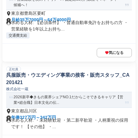
候補へ！
東京都豊島区要町
月給35万7000円～64万4000円
求める人材: 【必須条件】 ・普通自動車免許をお持ちの方 ・
営業経験を1年以上お持ち...
交通費支給
気になる
正社員
呉服販売・ウエディング事業の接客・販売スタッフ_CA
201421
株式会社一蔵
2026新卒◆きもの業界シェアNO.1だからこそできるキャリア【営
業×総合職】日本文化の伝...
東京都品川区
年俸327万円～342万円
求める人材: ・未経験歓迎 ・第二新卒歓迎 ・人柄重視の採用
です！ 【その他】 ・...