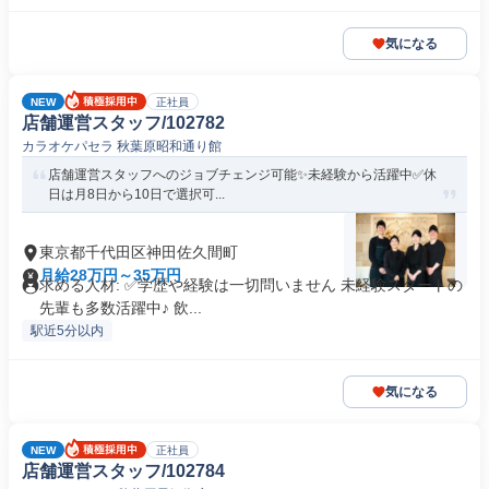
気になる
NEW
正社員
店舗運営スタッフ/102782
カラオケパセラ 秋葉原昭和通り館
店舗運営スタッフへのジョブチェンジ可能✨未経験から活躍中✅️休
日は月8日から10日で選択可...
東京都千代田区神田佐久間町
月給28万円～35万円
求める人材: ✅️学歴や経験は一切問いません 未経験スタートの
先輩も多数活躍中♪ 飲...
駅近5分以内
気になる
NEW
正社員
店舗運営スタッフ/102784