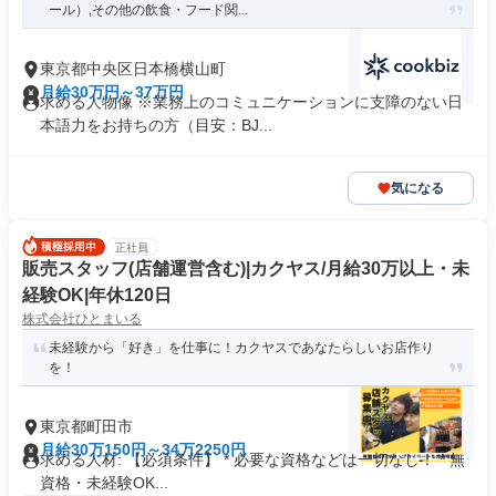
ール）,その他の飲食・フード関...
東京都中央区日本橋横山町
月給30万円～37万円
求める人物像 ※業務上のコミュニケーションに支障のない日
本語力をお持ちの方（目安：BJ...
気になる
正社員
販売スタッフ(店舗運営含む)|カクヤス/月給30万以上・未
経験OK|年休120日
株式会社ひとまいる
未経験から「好き」を仕事に！カクヤスであなたらしいお店作り
を！
東京都町田市
月給30万150円～34万2250円
求める人材: 【必須条件】 * 必要な資格などは一切なし！ * 無
資格・未経験OK...