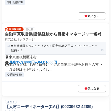
即日勤務OK
気になる
正社員
自動車買取営業|営業経験から目指すマネージャー候補
株式会社ネクステージ
⏩️営業経験を次のキャリアへ！固定給35万円以上でマネージャー
候補へ！
東京都板橋区志村
月給35万7000円～64万4000円
求める人材: 【必須条件】 ・普通自動車免許をお持ちの方 ・
営業経験を1年以上お持ち...
交通費支給
気になる
正社員
【人材コーディネーター(CA)】(00239632-42f89)