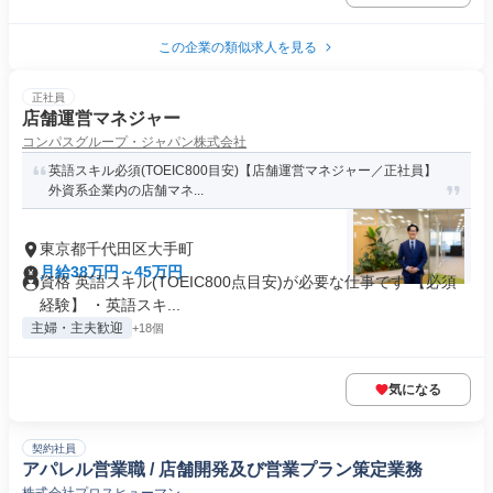
この企業の類似求人を見る
正社員
店舗運営マネジャー
コンパスグループ・ジャパン株式会社
英語スキル必須(TOEIC800目安)【店舗運営マネジャー／正社員】
外資系企業内の店舗マネ...
東京都千代田区大手町
月給38万円～45万円
資格 英語スキル(TOEIC800点目安)が必要な仕事です 【必須
経験】 ・英語スキ...
主婦・主夫歓迎
+18個
気になる
契約社員
アパレル営業職 / 店舗開発及び営業プラン策定業務