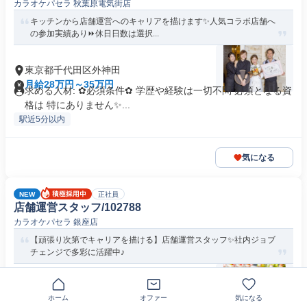
カラオケパセラ 秋葉原電気街店
キッチンから店舗運営へのキャリアを描けます✨人気コラボ店舗へ
の参加実績あり⏩休日日数は選択...
東京都千代田区外神田
月給28万円～35万円
求める人材: ✿必須条件✿ 学歴や経験は一切不問 必須となる資
格は 特にありません✨...
駅近5分以内
気になる
NEW
正社員
店舗運営スタッフ/102788
カラオケパセラ 銀座店
【頑張り次第でキャリアを描ける】店舗運営スタッフ✨社内ジョブ
チェンジで多彩に活躍中♪
東京都中央区銀座
ホーム
オファー
気になる
月給28万円～35万円