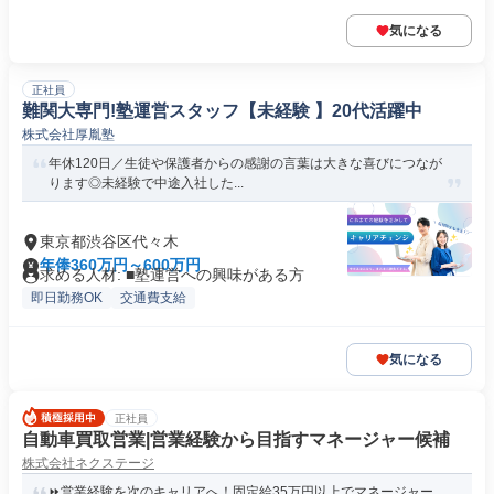
気になる
正社員
難関大専門!塾運営スタッフ【未経験 】20代活躍中
株式会社厚胤塾
年休120日／生徒や保護者からの感謝の言葉は大きな喜びにつなが
ります◎未経験で中途入社した...
東京都渋谷区代々木
年俸360万円～600万円
求める人材: ■塾運営への興味がある方
即日勤務OK
交通費支給
気になる
正社員
自動車買取営業|営業経験から目指すマネージャー候補
株式会社ネクステージ
⏩️営業経験を次のキャリアへ！固定給35万円以上でマネージャー