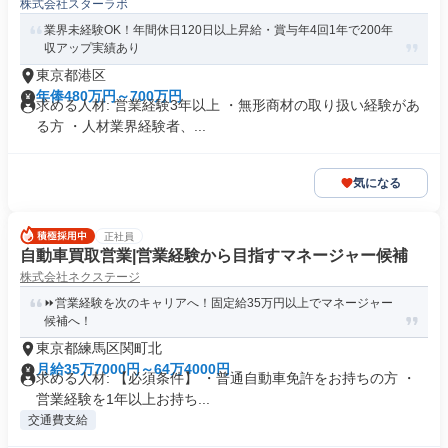
株式会社スターラボ
業界未経験OK！年間休日120日以上昇給・賞与年4回1年で200年
収アップ実績あり
東京都港区
年俸480万円～700万円
求める人材: 営業経験3年以上 ・無形商材の取り扱い経験があ
る方 ・人材業界経験者、...
気になる
正社員
自動車買取営業|営業経験から目指すマネージャー候補
株式会社ネクステージ
⏩️営業経験を次のキャリアへ！固定給35万円以上でマネージャー
候補へ！
東京都練馬区関町北
月給35万7000円～64万4000円
求める人材: 【必須条件】 ・普通自動車免許をお持ちの方 ・
営業経験を1年以上お持ち...
交通費支給