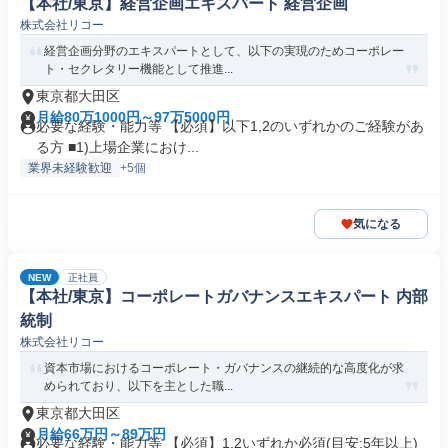
【本社/東京】経営企画エキスパート 経営企画
株式会社リコー
経営企画分野のエキスパートとして、以下の実現のためコーポレー
ト・セクレタリー機能として推進...
東京都大田区
月給80万1000円～97万5000円
必要な経験・能力等 【必須】以下1,2のいずれかのご経験があ
る方 ■1)上場企業におけ...
業界未経験歓迎
+5個
気になる
NEW
正社員
【本社/東京】コーポレートガバナンスエキスパート 内部
統制
株式会社リコー
資本市場におけるコーポレート・ガバナンスの継続的な高度化が求
められており、以下を主とした職...
東京都大田区
月給66万円～89万円
必要な経験・能力等 【必須】1,2いずれか必須(目安:5年以上)