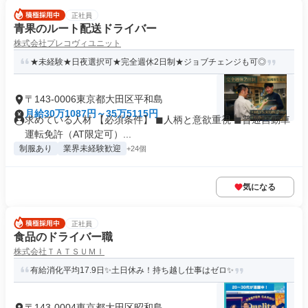
正社員
青果のルート配送ドライバー
株式会社プレコヴィユニット
★未経験★日夜選択可★完全週休2日制★ジョブチェンジも可◎
〒143-0006東京都大田区平和島
月給30万1087円～35万5115円
求めている人材 【必須条件】 ◼︎人柄と意欲重視 ◼︎普通自動車
運転免許（AT限定可）...
制服あり
業界未経験歓迎
+24個
気になる
正社員
食品のドライバー職
株式会社ＴＡＴＳＵＭＩ
有給消化平均17.9日✨土日休み！持ち越し仕事はゼロ✨
〒143-0004東京都大田区昭和島