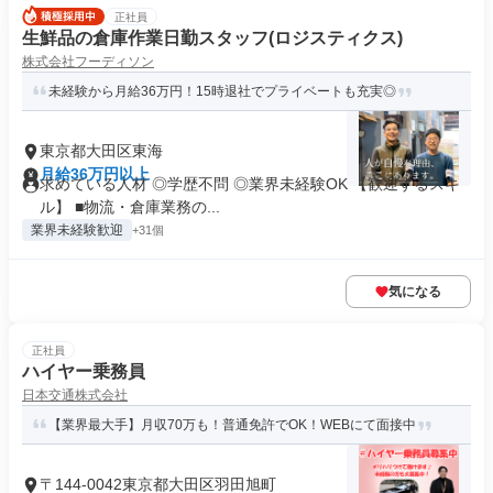
正社員
生鮮品の倉庫作業日勤スタッフ(ロジスティクス)
株式会社フーディソン
未経験から月給36万円！15時退社でプライベートも充実◎
東京都大田区東海
月給36万円以上
求めている人材 ◎学歴不問 ◎業界未経験OK 【歓迎するスキ
ル】 ■物流・倉庫業務の...
業界未経験歓迎
+31個
気になる
正社員
ハイヤー乗務員
日本交通株式会社
【業界最大手】月収70万も！普通免許でOK！WEBにて面接中
〒144-0042東京都大田区羽田旭町