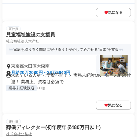
気になる
正社員
児童福祉施設の支援員
社会福祉法人大洋社
家庭を取り巻く問題に寄り添う！安心して過ごせる“日常”を支援
東京都大田区大森南
月給20万2080円～26万9640円
求めている人材 ＜学歴不問！＞ 実務未経験OK！業界未経験歓
迎！ 業務上、資格は必須で...
業界未経験歓迎
+17個
気になる
正社員
葬儀ディレクター(初年度年収480万円以上)
株式会社公益社