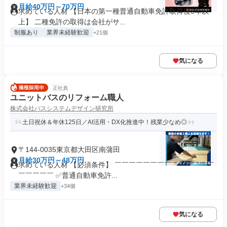
月給40万円～70万円
求めている人材 【日本の第一種普通自動車免許取得後3年以
上】 二種免許の取得は会社がサ...
制服あり
業界未経験歓迎
+21個
気になる
正社員
ユニットバスのリフォーム職人
株式会社バスシステムデザイン研究所
土日祝休＆年休125日／AI活用・DX化推進中！残業少なめ◎
〒144-0035東京都大田区南蒲田
月給30万円～48万円
求めている人材 【必須条件】 ￣￣￣￣￣￣￣￣￣￣￣￣￣￣
￣￣￣￣￣ ✅普通自動車免許...
業界未経験歓迎
+34個
気になる