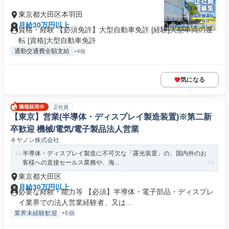
東京都大田区本羽田
月給30万円以上
資格・経験 【必須免許】大型自動車免許 [経験]大型車両の運
転 [資格]大型自動車免許
通勤交通費全額支給
+4個
気になる
正社員
【東京】営業(半導体・ディスプレイ製造装置)※第二新
卒歓迎 機械/電気/電子製品法人営業
キヤノン株式会社
半導体・ディスプレイ製造に不可欠な「露光装置」の、国内外のお
客様への直接セールス業務や、海...
東京都大田区
月給30万円以上
必要な経験・能力等 【必須】半導体・電子部品・ディスプレ
イ業界での法人営業経験者、又は...
業界未経験歓迎
+6個