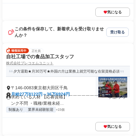
気になる
この条件を保存して、新着求人を受け取りませ
受け取る
んか？
正社員
自社工場での食品加工スタッフ
株式会社プレコエムユニット
夕方退勤★月30万可★外国の方は業務上就労可能な在留資格必須
〒146-0083東京都大田区千鳥
月給27万8122円～36万6924円
求めている人材 【応募資格】 ￣￣￣￣￣￣￣￣ ・学歴/ブラ
ンク不問 ・職種/業種未経...
制服あり
業界未経験歓迎
+15個
気になる