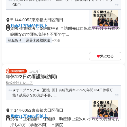
OK〇
〒144-0052東京都大田区蒲田
月給31万8469円以上
資格 作業療法士免許取得者 ＊訪問先は自転車で行ける程度の
範囲なので運転免許も不要です...
制服あり
業界未経験歓迎
+30個
気になる
正社員
年休122日の看護師(訪問)
株式会社ミレニア
★オープニング★【面接1回】有給取得率96％で年間134日休暇可
能！残業少なめ/免許不要、...
〒144-0052東京都大田区蒲田
月給31万8469円以上
資格 ＊正看護師、保健師、助産師 上記のいずれかの資格をお
持ちの方（学歴不問） ＊病院...