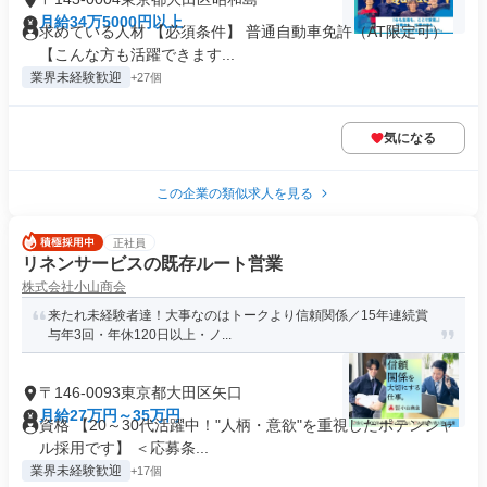
月給34万5000円以上
求めている人材 【必須条件】 普通自動車免許（AT限定可）
【こんな方も活躍できます...
業界未経験歓迎
+27個
気になる
この企業の類似求人を見る
正社員
リネンサービスの既存ルート営業
株式会社小山商会
来たれ未経験者達！大事なのはトークより信頼関係／15年連続賞
与年3回・年休120日以上・ノ...
〒146-0093東京都大田区矢口
月給27万円～35万円
資格 【20～30代活躍中！"人柄・意欲"を重視したポテンシャ
ル採用です】 ＜応募条...
業界未経験歓迎
+17個