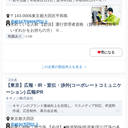
若手活躍｜年間休日121日｜賞与年2回｜年収600万円～可
〒143-0006東京都大田区平和島
月給34万8908円以上
求めている人材 【必須】運行管理者資格 （貨物または旅客、
いずれかをお持ちの方） ※...
制服あり
+13個
気になる
この企業の類似求人を見る
正社員
【東京】広報・IR・宣伝・渉外(コーポレートコミュニケ
ーション) 広報/PR
キヤノン株式会社
キヤノンのブランド価値向上を目指し、マスメディア対応、IR資料
作成、広告制作、展示会企画、...
東京都大田区
月給30万円以上
必要な経験・能力等 【必須】■報道関係/投資家/官公庁等の多