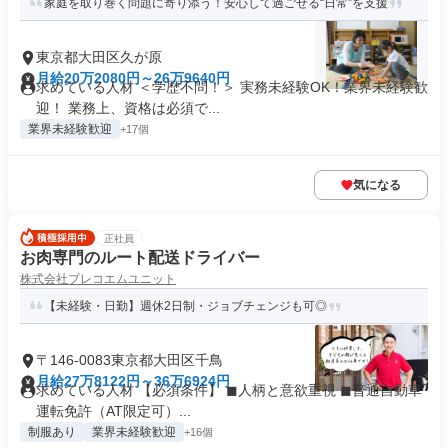
家庭を取り巻く問題に寄り添う！安心して過ごせる“日常”を支援
東京都大田区久が原
月給20万2080円～26万9640円
求めている人材 ＜学歴不問！＞ 実務未経験OK！業界未経験歓
迎！ 業務上、資格は必須で...
業界未経験歓迎
+17個
気になる
正社員
お肉専門のルート配送ドライバー
株式会社プレコエムユニット
【未経験・日勤】週休2日制・ジョブチェンジも可◎
〒146-0083東京都大田区千鳥
月給27万8122円～36万6924円
求めている人材 【必須条件】 ◼︎人柄と意欲重視 ◼︎普通自動車
運転免許（AT限定可）...
制服あり
業界未経験歓迎
+16個