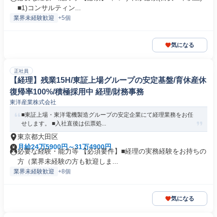
■1)コンサルティン...
業界未経験歓迎
+5個
気になる
正社員
【経理】残業15H/東証上場グループの安定基盤/育休産休
復帰率100%/積極採用中 経理/財務事務
東洋産業株式会社
■東証上場・東洋電機製造グループの安定企業にて経理業務をお任
せします。 ■入社直後は伝票処...
東京都大田区
月給24万5900円～31万4900円
必要な経験・能力等 【必須要件】■経理の実務経験をお持ちの
方（業界未経験の方も歓迎しま...
業界未経験歓迎
+8個
気になる