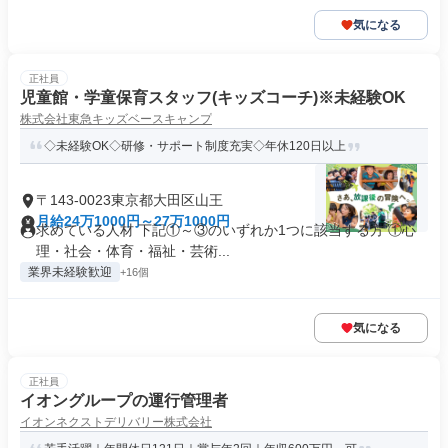
気になる
正社員
児童館・学童保育スタッフ(キッズコーチ)※未経験OK
株式会社東急キッズベースキャンプ
◇未経験OK◇研修・サポート制度充実◇年休120日以上
〒143-0023東京都大田区山王
月給24万1000円～27万1000円
求めている人材 下記①～③のいずれか1つに該当する方 ①心
理・社会・体育・福祉・芸術...
業界未経験歓迎
+16個
気になる
正社員
イオングループの運行管理者
イオンネクストデリバリー株式会社