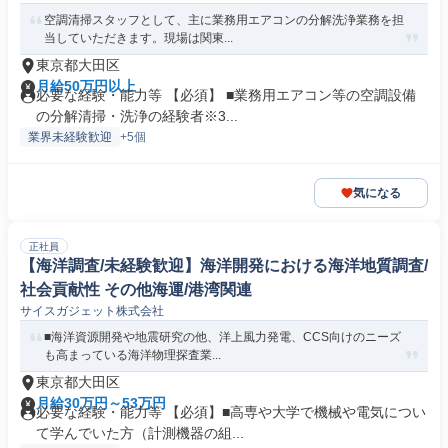
空調清掃スタッフとして、主に業務用エアコンの分解洗浄業務を担
当していただきます。現場は関東...
東京都大田区
月給50万円以上
必要な経験・能力等 【必須】 ■業務用エアコン等の空調設備
の分解清掃・洗浄の経験者※3...
業界未経験歓迎
+5個
気になる
正社員
【海洋調査/未経験歓迎】海洋開発における海洋地質調査/
社会貢献性 その他海運/港湾関連
サイスガジェット株式会社
■海洋資源開発や地震研究の他、洋上風力発電、CCS向けのニーズ
も高まっている海洋物理探査業...
東京都大田区
月給30万円～53万円
必要な経験・能力等 【必須】■高専や大学で機械や電気につい
て学んでいた方（計測機器の組...