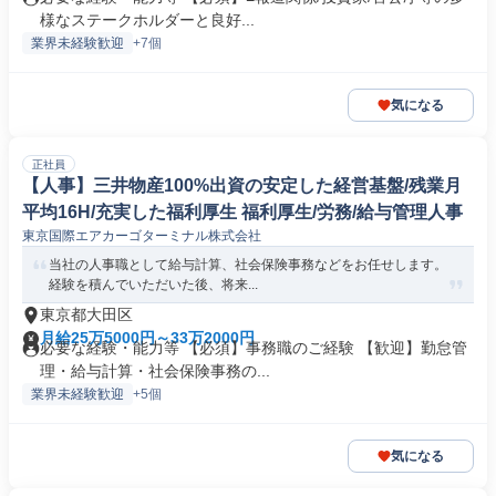
様なステークホルダーと良好...
業界未経験歓迎
+7個
気になる
正社員
【人事】三井物産100%出資の安定した経営基盤/残業月
平均16H/充実した福利厚生 福利厚生/労務/給与管理人事
東京国際エアカーゴターミナル株式会社
当社の人事職として給与計算、社会保険事務などをお任せします。
経験を積んでいただいた後、将来...
東京都大田区
月給25万5000円～33万2000円
必要な経験・能力等 【必須】事務職のご経験 【歓迎】勤怠管
理・給与計算・社会保険事務の...
業界未経験歓迎
+5個
気になる