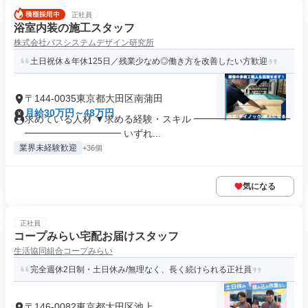
正社員
浴室内装の施工スタッフ
株式会社バスシステムデザイン研究所
土日祝休＆年休125日／残業少なめ◎働き方を改善したい方歓迎
〒144-0035東京都大田区南蒲田
月給30万円～48万円
求めている人材 ▼求める経験・スキル ━━━━━━━━━━
━━━━━━━━━━ いずれ...
業界未経験歓迎
+36個
気になる
正社員
コープみらい宅配お届けスタッフ
生活協同組合コープみらい
完全週休2日制・土日休み/無理なく、長く続けられる正社員
〒146-0082東京都大田区池上