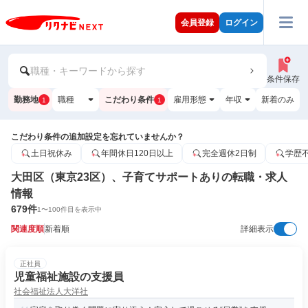
会員登録
ログイン
職種・キーワードから探す
条件保存
勤務地
職種
こだわり条件
雇用形態
年収
新着のみ
1
1
こだわり条件の追加設定を忘れていませんか？
土日祝休み
年間休日120日以上
完全週休2日制
学歴
大田区（東京23区）、子育てサポートありの転職・求人
情報
679
件
1
〜
100
件目を表示中
関連度順
新着順
詳細表示
正社員
児童福祉施設の支援員
社会福祉法人大洋社