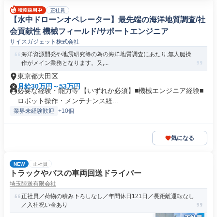
正社員
【水中ドローンオペレーター】最先端の海洋地質調査/社
会貢献性 機械フィールド/サポートエンジニア
サイスガジェット株式会社
海洋資源開発や地震研究等の為の海洋地質調査にあたり,無人艇操
作がメイン業務となります。又,...
東京都大田区
月給30万円～53万円
必要な経験・能力等 【いずれか必須】■機械エンジニア経験■
ロボット操作・メンテナンス経...
業界未経験歓迎
+10個
気になる
NEW
正社員
トラックやバスの車両回送ドライバー
埼玉陸送有限会社
正社員／荷物の積み下ろしなし／年間休日121日／長距離運転なし
／入社祝い金あり