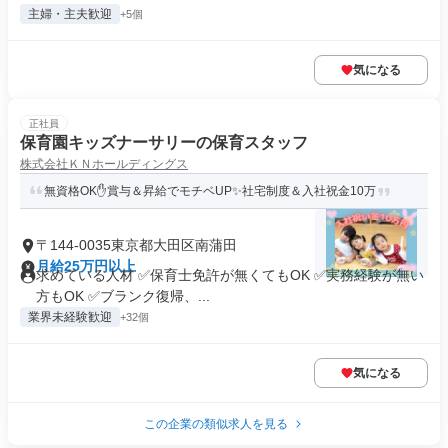
主婦・主夫歓迎
+5個
気になる
正社員
保育園キッズナーサリーの保育スタッフ
株式会社ＫＮホールディングス
無資格OK✋賞与＆昇給でモチベUP✨社宅制度＆入社祝金10万
〒144-0035東京都大田区南蒲田
月給25万円以上
求めている人材 ✅保育士免許が無くてもOK ✅実務経験が無い
方もOK ✅ブランク復帰、...
業界未経験歓迎
+32個
気になる
この企業の類似求人を見る