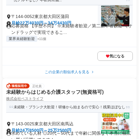
売ノルマなし／年収例32歳...
〒144-0052東京都大田区蒲田
月給22万4030円～34万4430円
応募資格 【学歴不問】 ※未経験者歓迎／第二新卒者歓迎 ＼サ
ンドラッグで実現できるこ...
業界未経験歓迎
+11個
気になる
この企業の類似求人を見る
正社員
未経験からはじめる介護スタッフ(無資格可)
株式会社ベストライフ
未経験・ブランク大歓迎！研修から始まるので安心！残業ほぼなし
〒143-0025東京都大田区南馬込
月給24万8500円～25万2500円
求めている人材 ◎20代～50代まで年齢に関係なく本当に幅広