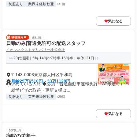
制服あり
業界未経験歓迎
+31個
気になる
正社員
日勤のみ|普通免許可の配送スタッフ
イオンネクストデリバリー株式会社
20代活躍｜5時-14時or7時半-16時半｜年休121日
〒143-0006東京都大田区平和島
月給29万6516円～33万1128円
求めている人材 ◆必須：普通自動車運転免許（AT限定可） ※
就労ビザの取得・更新支援は...
制服あり
業界未経験歓迎
+29個
気になる
契約社員
病院の栄養士