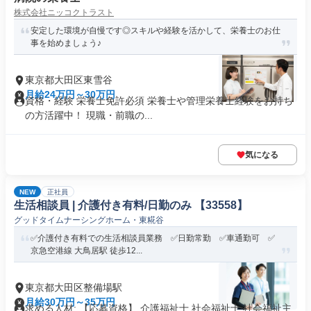
株式会社ニッコクトラスト
安定した環境が自慢です◎スキルや経験を活かして、栄養士のお仕
事を始めましょう♪
東京都大田区東雪谷
月給24万円～30万円
資格・経験 栄養士免許必須 栄養士や管理栄養士経験をお持ち
の方活躍中！ 現職・前職の...
気になる
NEW
正社員
生活相談員 | 介護付き有料/日勤のみ 【33558】
グッドタイムナーシングホーム・東糀谷
✅介護付き有料での生活相談員業務 ✅日勤常勤 ✅車通勤可 ✅
京急空港線 大鳥居駅 徒歩12...
東京都大田区整備場駅
月給30万円～35万円
求める人材: 【応募資格】 介護福祉士 社会福祉士 社会福祉主