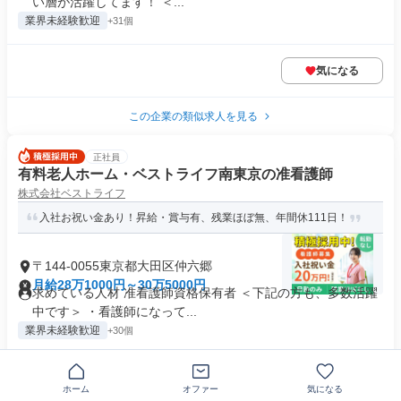
い層が活躍してます！ ＜...
業界未経験歓迎
+31個
気になる
この企業の類似求人を見る
正社員
有料老人ホーム・ベストライフ南東京の准看護師
株式会社ベストライフ
入社お祝い金あり！昇給・賞与有、残業ほぼ無、年間休111日！
〒144-0055東京都大田区仲六郷
月給28万1000円～30万5000円
求めている人材 准看護師資格保有者 ＜下記の方も、多数活躍
中です＞ ・看護師になって...
業界未経験歓迎
+30個
気になる
ホーム
オファー
気になる