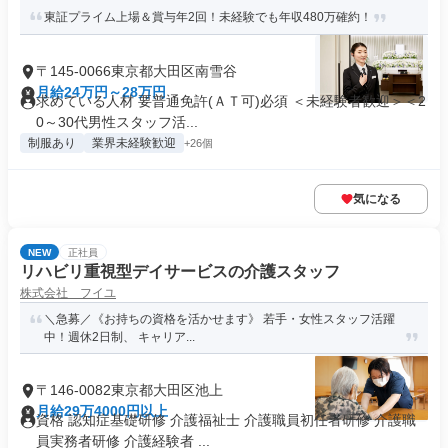
東証プライム上場＆賞与年2回！未経験でも年収480万確約！
〒145-0066東京都大田区南雪谷
月給24万円～28万円
求めている人材 要普通免許(ＡＴ可)必須 ＜未経験者歓迎＞＜2
0～30代男性スタッフ活...
制服あり
業界未経験歓迎
+26個
気になる
NEW
正社員
リハビリ重視型デイサービスの介護スタッフ
株式会社 フイユ
＼急募／《お持ちの資格を活かせます》 若手・女性スタッフ活躍
中！週休2日制、 キャリア...
〒146-0082東京都大田区池上
月給29万4000円以上
資格 認知症基礎研修 介護福祉士 介護職員初任者研修 介護職
員実務者研修 介護経験者 ...