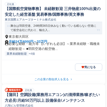
正社員
【国際航空貨物事務】 未経験歓迎 三井物産100%出資の
安定した経営基盤 貿易事務/国際事務/英文事務
東京国際エアカーゴターミナル株式会社
舞台は羽田空港、24時間365日休みなく動いている眠らない空港に
て航空会社に代わり、輸出入...
東京都大田区
月給24万4000円～33万円
必要な経験・能力等 【いずれも必須】～業界未経験・職種未
経験歓迎～ ■羽田空港の航空物...
業界未経験歓迎
+4個
気になる
この企業の類似求人を見る
正社員
【蒲田】空調設備(業務用エアコン)の清掃業務/稼ぎたい
方必見!月給50万円以上 設備保全/メンテナンス
八翔ビル管理株式会社