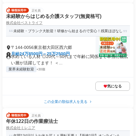
正社員
未経験からはじめる介護スタッフ(無資格可)
株式会社ベストライフ
未経験・ブランク大歓迎！研修から始まるので安心！残業ほぼなし
〒144-0056東京都大田区西六郷
月給24万8500円～25万2500円
求めている人材 ◎20代～50代まで年齢に関係なく本当に幅広
い層が活躍してます！ ＜...
業界未経験歓迎
+30個
気になる
この企業の類似求人を見る
正社員
年休122日の作業療法士
株式会社ミレニア
年間134日以上お休み可！＊運転不要！【面接1回】オンラインも