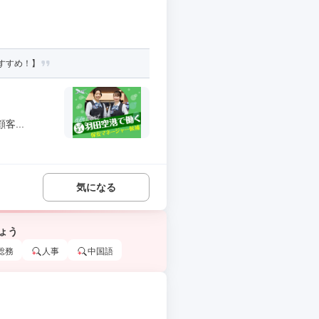
すすめ！】
...
気になる
ょう
総務
人事
中国語