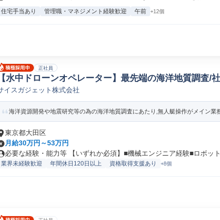
住宅手当あり
管理職・マネジメント経験歓迎
午前
+12個
正社員
【水中ドローンオペレーター】最先端の海洋地質調査/社
サイスガジェット株式会社
サポートエンジニア
海洋資源開発や地震研究等の為の海洋地質調査にあたり,無人艇操作がメイン業務と
東京都大田区
月給30万円～53万円
必要な経験・能力等 【いずれか必須】■機械エンジニア経験■ロボット操
業界未経験歓迎
年間休日120日以上
資格取得支援あり
+8個