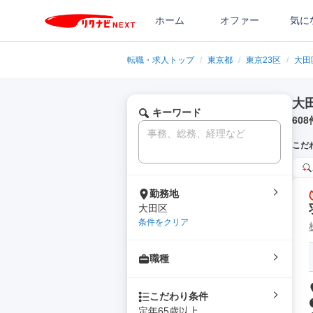
ホーム
オファー
気に
転職・求人トップ
/
東京都
/
東京23区
/
大田
大
キーワード
608
こだ
勤務地
大田区
条件をクリア
職種
こだわり条件
定年65歳以上