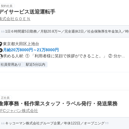
契約社員
デイサービス送迎運転手
株式会社ＧＯＥＮ
1日６時間週5日勤務／月額20.8万〜／完全週休2日／社会保険厚生年金加入／時短
東京都大田区上池台
月給20万8000円～21万8000円
求める人材: ① 「利用者様に笑顔で挨拶ができること。」 ② 分か...
社員登用あり
駅近5分以内
正社員
倉庫事務・軽作業スタッフ・ラベル発行・発送業務
JFCジャパン株式会社
キッコーマン株式会社グループ企業／年休122日／オープニング