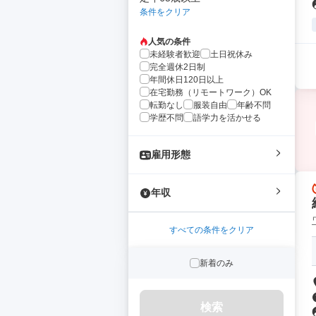
条件をクリア
人気の条件
未経験者歓迎
土日祝休み
完全週休2日制
年間休日120日以上
在宅勤務（リモートワーク）OK
転勤なし
服装自由
年齢不問
学歴不問
語学力を活かせる
雇用形態
年収
すべての条件をクリア
新着のみ
検索