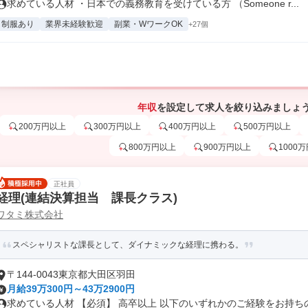
求めている人材 ・日本での義務教育を受けている方 （Someone r...
制服あり
業界未経験歓迎
副業・WワークOK
+27個
年収
を設定して求人を絞り込みましょ
200万円以上
300万円以上
400万円以上
500万円以上
800万円以上
900万円以上
1000
正社員
経理(連結決算担当 課長クラス)
ワタミ株式会社
スペシャリストな課長として、ダイナミックな経理に携わる。
〒144-0043東京都大田区羽田
月給39万300円～43万2900円
求めている人材 【必須】 高卒以上 以下のいずれかのご経験をお持ちの方