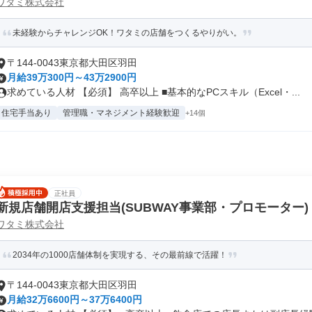
ワタミ株式会社
未経験からチャレンジOK！ワタミの店舗をつくるやりがい。
〒144-0043東京都大田区羽田
月給39万300円～43万2900円
求めている人材 【必須】 高卒以上 ■基本的なPCスキル（Excel・...
住宅手当あり
管理職・マネジメント経験歓迎
+14個
正社員
新規店舗開店支援担当(SUBWAY事業部・プロモーター)
ワタミ株式会社
2034年の1000店舗体制を実現する、その最前線で活躍！
〒144-0043東京都大田区羽田
月給32万6600円～37万6400円