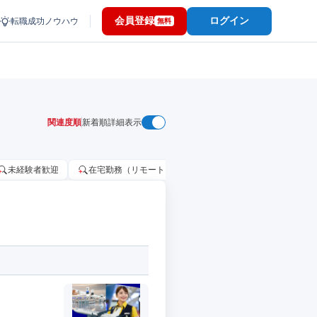
会員登録
ログイン
転職成功ノウハウ
無料
関連度順
新着順
詳細表示
未経験者歓迎
在宅勤務（リモートワーク）OK
家賃補助・住宅手当