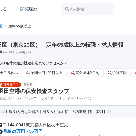
なる
閲覧履歴
求人検索
区
/
定年65歳以上
田区（東京23区）、定年65歳以上の転職・求人情報
件
1
〜
100
件目を表示中
わり条件の追加設定を忘れていませんか？
土日祝休み
年間休日120日以上
完全週休2日制
学歴不問
正社員
羽田空港の保安検査スタッフ
株式会社ライジングサンセキュリティーサービス
月収35万円も◎資格手当＆入社祝金有！人柄重視採用【001】
〒144-0041東京都大田区羽田空港
月給23万円～35万円