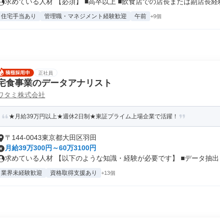
求めている人材 【必須】 ■高卒以上 ■飲食店での店長または副店長経験.
住宅手当あり
管理職・マネジメント経験歓迎
午前
+9個
正社員
宅食事業のデータアナリスト
ワタミ株式会社
★月給39万円以上★週休2日制★東証プライム上場企業で活躍！
〒144-0043東京都大田区羽田
月給39万300円～60万3100円
求めている人材 【以下のような知識・経験が必要です】 ■データ抽出・
業界未経験歓迎
資格取得支援あり
+13個