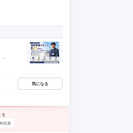
..
気になる
ょう
約社員