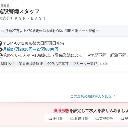
正社員
施設警備スタッフ
株式会社ＫＳＰ・ＥＡＳＴ
月給27万以上×70歳定年◎未経験OKの羽田空港チーム警備
〒144-0041東京都大田区羽田空港
月給27万2610円～27万8000円
求めている人材 ●18歳以上（警備業法による） ●学歴不問、経験不問、.
制服あり
業界未経験歓迎
60代も応募可
フリーター歓迎
+15個
この企業の類似求人を見る
雇用形態
を設定して求人を絞り込みまし
正社員
派遣社員
業務委託
契