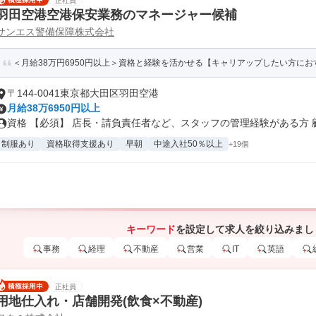
正社員
羽田空港空港保安業務のマネージャー候補
サンエス警備保障株式会社
＜月給38万円6950円以上＞資格と経験を活かせる【キャリアップしたい方にお
〒144-0041東京都大田区羽田空港
月給38万6950円以上
資格 【必須】 店長・請負責任者など、スタッフの管理経験がある方 顧客
制服あり
資格取得支援あり
早朝
中途入社50％以上
+19個
キーワード
を設定して求人を絞り込みまし
事務
経理
不動産
営業
IT
英語
正社員
用地仕入れ・店舗開発(飲食×不動産)