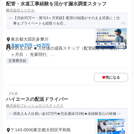
配管・水道工事経験を活かす漏水調査スタッフ
株式会社ミツケル
【月給35万〜・賞与3ヶ月実績】配管の知識がそのまま武器に｜仕
事もプライベートも総取りを応...
東京都大田区多摩川
月給35万円～65万円
求める人材: ■ 入社後の成長ステップ（配管経験者の場合） 1
ヶ月目 ： 先輩同行、...
交通費支給
気になる
正社員
ハイエースの配送ドライバー
株式会社フレッシュロジスティクス
高収入＆入社祝い金10万円★完全週休2日制★未経験安心の研修
〒143-0006東京都大田区平和島