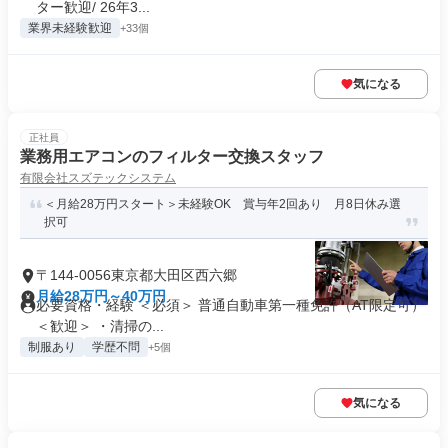
ター歓迎/ 26年3...
業界未経験歓迎
+33個
気になる
正社員
業務用エアコンのフィルター交換スタッフ
有限会社スズテックシステム
＜月給28万円スタート＞未経験OK 賞与年2回あり 月8日休み選
択可
〒144-0056東京都大田区西六郷
月給28万円～40万円
必要資格・経験 ＜必須＞ 普通自動車第一種免許（AT限定可）
＜歓迎＞ ・清掃の...
制服あり
学歴不問
+5個
気になる