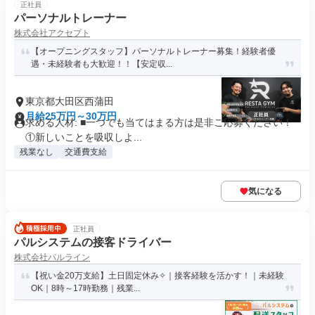
正社員
パーソナルトレーナー
株式会社アクセプト
【オープニングスタッフ】パーソナルトレーナー募集！経験者優
遇・未経験者も大歓迎！！【安定収...
東京都大田区西蒲田
月給25万円～30万円
求める人材: ■一つでも当てはまる方は是非ご応募ください！
①新しいことを吸収しよ...
残業なし
交通費支給
気になる
正社員
パルシステムの接客ドライバー
株式会社パルライン
【祝い金20万支給】土日固定休み✧｜接客経験を活かす！｜未経験
OK｜8時～17時勤務｜残業...