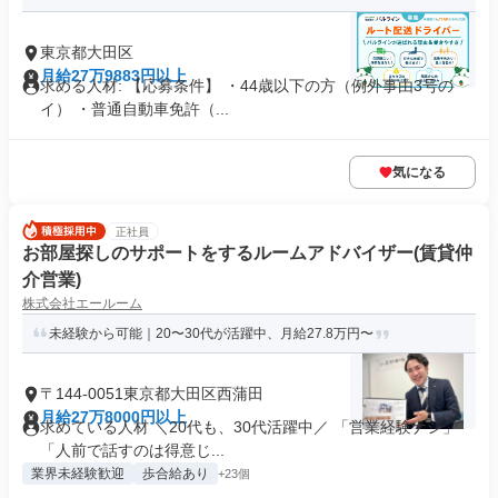
東京都大田区
月給27万9883円以上
求める人材: 【応募条件】 ・44歳以下の方（例外事由3号の
イ） ・普通自動車免許（...
気になる
正社員
お部屋探しのサポートをするルームアドバイザー(賃貸仲
介営業)
株式会社エールーム
未経験から可能｜20〜30代が活躍中、月給27.8万円〜
〒144-0051東京都大田区西蒲田
月給27万8000円以上
求めている人材 ＼20代も、30代活躍中／ 「営業経験ナシ」
「人前で話すのは得意じ...
業界未経験歓迎
歩合給あり
+23個