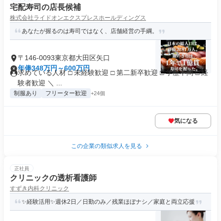
宅配寿司の店長候補
株式会社ライドオンエクスプレスホールディングス
あなたが握るのは寿司ではなく、店舗経営の手綱。
〒146-0093東京都大田区矢口
年俸348万円～600万円
求めている人材 □ 未経験歓迎 □ 第二新卒歓迎 □ 学歴不問 □ 経
験者歓迎 ＼ ...
制服あり
フリーター歓迎
+24個
気になる
この企業の類似求人を見る
正社員
クリニックの透析看護師
すずき内科クリニック
✨経験活用✨週休2日／日勤のみ／残業ほぼナシ／家庭と両立応援