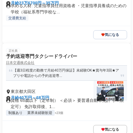
月給23万6700円～35万円
求める人材: 児童指導員任用資格者 ・児童指導員養成のための
学校（福祉系専門学校な...
交通費支給
気になる
正社員
予約送迎専門タクシードライバー
日本交通株式会社
【週3日程度の勤務で月給40万円保証】未経験OK★賞与年3回★ア
プリや電話からの予約送迎専...
東京都大田区
月給40万円～68万円
資格 65歳以下（定年制） ＜必須＞ 要普通自動車免許（AT限
定可） 免許取得後、1...
制服あり
業界未経験歓迎
+23個
気になる