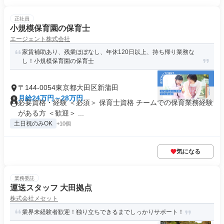
正社員
小規模保育園の保育士
エージェント株式会社
家賃補助あり、残業ほぼなし、年休120日以上、持ち帰り業務な
し！小規模保育園の保育士
〒144-0054東京都大田区新蒲田
月給24万円～28万円
必要資格・経験 ＜必須＞ 保育士資格 チームでの保育業務経験
がある方 ＜歓迎＞ ...
土日祝のみOK
+10個
気になる
業務委託
運送スタッフ 大田拠点
株式会社メセット
業界未経験者歓迎！独り立ちできるまでしっかりサポート！