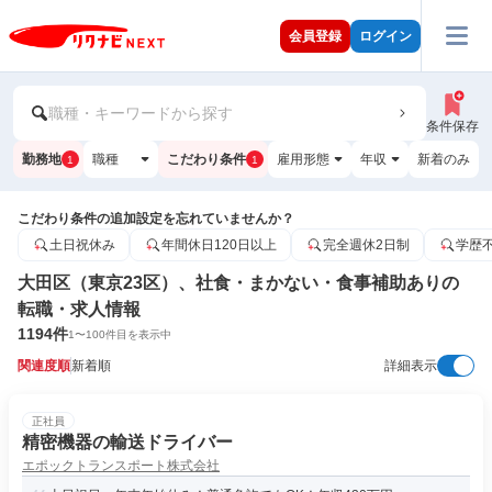
会員登録
ログイン
職種・キーワードから探す
条件保存
勤務地
職種
こだわり条件
雇用形態
年収
新着のみ
1
1
こだわり条件の追加設定を忘れていませんか？
土日祝休み
年間休日120日以上
完全週休2日制
学歴
大田区（東京23区）、社食・まかない・食事補助ありの
転職・求人情報
1194
件
1
〜
100
件目を表示中
関連度順
新着順
詳細表示
正社員
精密機器の輸送ドライバー
エポックトランスポート株式会社