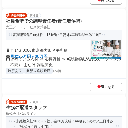
気になる
正社員
社員食堂での調理責任者(責任者候補)
大王フードサービス株式会社
要調理師免許or経験！16時迄×日祝休♪車通勤◎年休119日
〒143-0006東京都大田区平和島
月給25万円～30万円
求めている人材 ≪ 応募資格 ≫ ■調理経験がある方（ジャンル
不問） または 調理師免...
制服あり
業界未経験歓迎
+23個
気になる
正社員
生協の配送スタッフ
株式会社パルライン
＜未経験入社90％✧＞祝い金20万支給／44歳以下の方／土日休み
／17時定時／賞与年2回／...