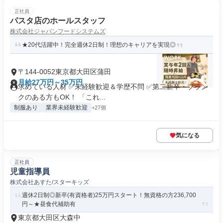
正社員
パスタ店のホールスタッフ
株式会社ジャパンフードシステムズ
★20代活躍中！完全週休2日制！理想のキャリアを実現◎
〒144-0052東京都大田区蒲田
月給27万円～35万円
求めている人材 ✅未経験歓迎＆学歴不問 ✅第二新卒・ブラン
クのある方もOK！ 「これ...
制服あり
業界未経験歓迎
+27個
気になる
正社員
児童指導員
株式会社あすた/スターキッズ
週休2日制◎新卒(有資格者)25万円スタート！無資格の方236,700
円～★昼食代補助有
東京都大田区大森中