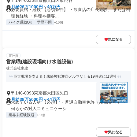
〒144-0033東京都大田区東糀谷
月給26万1000円～40万円
必要資格・経験 【必須条件】 ・飲食店の店長経験、 または料
理長経験 ・料理や接客...
バイク通勤OK
学歴不問
+10個
気になる
正社員
営業職(建設現場向け水道設備)
株式会社東建
巨大現場を支える！未経験歓迎◎ノルマなし＆19時迄には退社
〒146-0093東京都大田区矢口
月給38万5000円～44万円
求めている人材 【必須】 ・普通自動車免許（AT限定可） ・
何らかの対人コミュニケーシ...
業界未経験歓迎
+37個
気になる