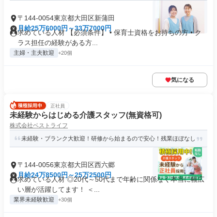
〒144-0054東京都大田区新蒲田
月給25万6000円～33万7000円
求めている人材 【必須条件】 • 保育士資格をお持ちの方 • ク
ラス担任の経験がある方...
主婦・主夫歓迎
+20個
気になる
正社員
未経験からはじめる介護スタッフ(無資格可)
株式会社ベストライフ
未経験・ブランク大歓迎！研修から始まるので安心！残業ほぼなし
〒144-0056東京都大田区西六郷
月給24万8500円～25万2500円
求めている人材 ◎20代～50代まで年齢に関係なく本当に幅広
い層が活躍してます！ ＜...
業界未経験歓迎
+30個