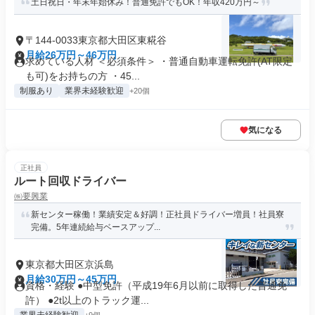
土日祝日・年末年始休み！普通免許でもOK！年収420万円～
〒144-0033東京都大田区東糀谷
月給26万円～46万円
求めている人材 ＜必須条件＞ ・普通自動車運転免許(AT限定
も可)をお持ちの方 ・45...
制服あり
業界未経験歓迎
+20個
気になる
正社員
ルート回収ドライバー
㈱要興業
新センター稼働！業績安定＆好調！正社員ドライバー増員！社員寮
完備。5年連続給与ベースアップ...
東京都大田区京浜島
月給30万円～45万円
資格・経験 ●中型免許（平成19年6月以前に取得した普通免
許） ●2t以上のトラック運...