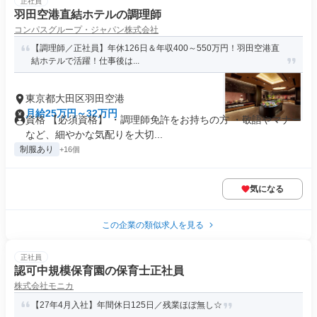
正社員
羽田空港直結ホテルの調理師
コンパスグループ・ジャパン株式会社
【調理師／正社員】年休126日＆年収400～550万円！羽田空港直
結ホテルで活躍！仕事後は...
東京都大田区羽田空港
月給25万円～32万円
資格 【必須資格】 ・調理師免許をお持ちの方 ・敬語やマナー
など、細やかな気配りを大切...
制服あり
+16個
気になる
この企業の類似求人を見る
正社員
認可中規模保育園の保育士正社員
株式会社モニカ
【27年4月入社】年間休日125日／残業ほぼ無し☆