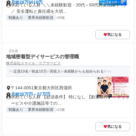
月給28万6616円
求めている人材 ＼＼未経験歓迎・20代～50代男女活躍中！／
／ 安全運転と責任感を大切...
制服あり
業界未経験歓迎
+25個
気になる
正社員
地域密着型デイサービスの管理職
株式会社スマイル・ケアサービス
定員10名✅祝金10万✅高収入✨未経験からも始められる✨
〒144-0051東京都大田区西蒲田
月給35万円～37万円
求めている人材 【必須条件】 特になし 【歓迎条件】 ✅デイサ
ービスや介護施設等での...
制服あり
業界未経験歓迎
+22個
気になる