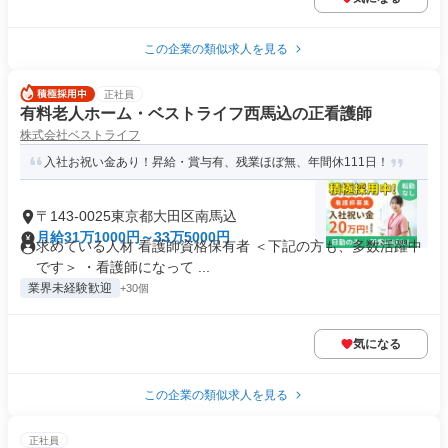
この企業の類似求人を見る
正社員
有料老人ホーム・ベストライフ西馬込の正看護師
株式会社ベストライフ
入社お祝い金あり！昇給・賞与有、残業ほぼ無、年間休111日！
〒143-0025東京都大田区南馬込
月給31万1000円～33万5000円
求めている人材 看護師資格保有者 ＜下記の方も、多数活躍中
です＞ ・看護師になって ...
業界未経験歓迎
+30個
気になる
この企業の類似求人を見る
正社員