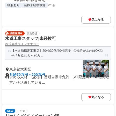
制服あり
業界未経験歓迎
+25個
気になる
業務委託
水道工事スタッフ|未経験可
株式会社ライフエナジー
【水道局指定工事店】20代/30代/40代活躍中◎免許があればOK◎
平均月給80万～90万...
東京都大田区
月給70万円～200万円
求める人材: 【必須】普通自動車免許 （AT限定可） ★ こんな
方が今活躍していま...
気になる
NEW
正社員
リーシングイノベーション課