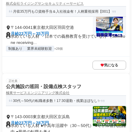
株式会社ライジングサンセキュリティーサービス
月収35万円も◎資格手当＆入社祝金有！人柄重視採用【001】
〒144-0041東京都大田区羽田空港
月給23万円～35万円
求めている人材 ・日本での義務教育を受けている方 （Someo
ne receiving...
制服あり
業界未経験歓迎
+28個
気になる
正社員
公共施設の巡回・設備点検スタッフ
極東サービスエンジニアリング株式会社
30代～50代の転職者多数！17:30退勤・残業ほぼなし✨
〒143-0003東京都大田区京浜島
月給23万円～28万円
求めている人材 ●中高年活躍中（30～50代） ●ミドル世代活躍
中 ●最後の転職を考え...