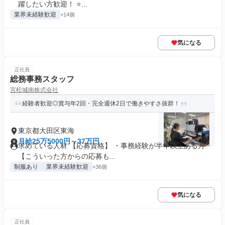
躍したい方歓迎！ ⭐...
業界未経験歓迎
+14個
気になる
正社員
総務事務スタッフ
宮松城南株式会社
経験者歓迎◎賞与年2回・完全週休2日で働きやすさ抜群！
東京都大田区東海
月給25万5000円～37万円
求めている人材 【応募資格】 ・事務経験が半年以上ある方
【こういった方からの応募も...
制服あり
業界未経験歓迎
+36個
気になる
正社員