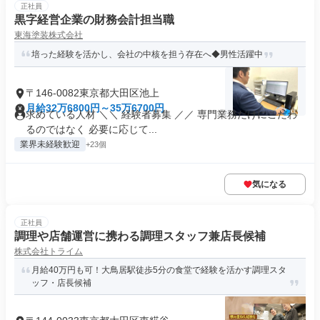
正社員
黒字経営企業の財務会計担当職
東海塗装株式会社
培った経験を活かし、会社の中核を担う存在へ◆男性活躍中
〒146-0082東京都大田区池上
月給32万6800円～35万6700円
求めている人材 ＼＼ 経験者募集 ／／ 専門業務だけにこだわ
るのではなく 必要に応じて...
業界未経験歓迎
+23個
気になる
正社員
調理や店舗運営に携わる調理スタッフ兼店長候補
株式会社トライム
月給40万円も可！大鳥居駅徒歩5分の食堂で経験を活かす調理スタ
ッフ・店長候補