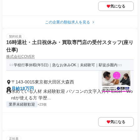
気になる
この企業の類似求人を見る
契約社員
16時退社・土日祝休み・買取専門店の受付スタッフ(座り
仕事)
株式会社COVER
学校行事休暇(年5日)｜急なお休みOK｜未経験可｜駅徒歩圏内
〒143-0015東京都大田区大森西
月給18万円
求めている人材 未経験歓迎 パソコンの文字入力や Excel・Wo
rdが使える方 学歴...
業界未経験歓迎
+23個
気になる
正社員