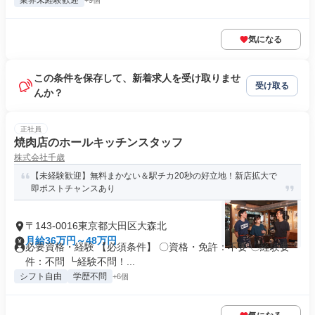
業界未経験歓迎
+9個
気になる
この条件を保存して、新着求人を受け取りませ
受け取る
んか？
正社員
焼肉店のホールキッチンスタッフ
株式会社千歳
【未経験歓迎】無料まかない＆駅チカ20秒の好立地！新店拡大で
即ポストチャンスあり
〒143-0016東京都大田区大森北
月給36万円～48万円
必要資格・経験 【必須条件】 〇資格・免許：不要 〇経験要
件：不問 ┗経験不問！...
シフト自由
学歴不問
+6個