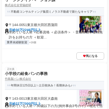
株式会社全管協総研
不動産コンサルティング集団ミノラス不動産で新たなキャリア
〒144-0051東京都大田区西蒲田
月給30万2246円以上
求めている人材 ⭐応募資格 ＜必須条件＞ ・普通自動車運転免
許をお持ちの方 ＜歓迎...
業界未経験歓迎
+16個
気になる
正社員
小学校の給食パンの事務
竹島製パン株式会社
年間休日125日以上✨土日祝休み！長期休みも♪
〒143-0013東京都大田区大森南
月給22万7000円以上
求めている人材 ✅30歳以下の方(例外事由3号のイ) ⭐地元で活