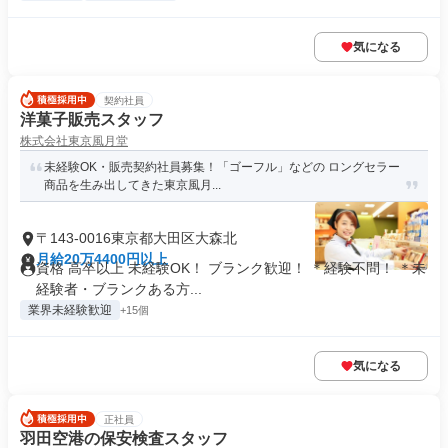
気になる
契約社員
洋菓子販売スタッフ
株式会社東京風月堂
未経験OK・販売契約社員募集！「ゴーフル」などの ロングセラー
商品を生み出してきた東京風月...
〒143-0016東京都大田区大森北
月給20万4400円以上
資格 高卒以上 未経験OK！ ブランク歓迎！ ＊経験不問！ ＊未
経験者・ブランクある方...
業界未経験歓迎
+15個
気になる
正社員
羽田空港の保安検査スタッフ