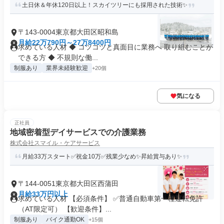
土日休＆年休120日以上！スカイツリーにも採用された技術✨
〒143-0004東京都大田区昭和島
月給22万790円～27万8400円
求めている人材 ◆ コツコツと真面目に業務へ 取り組むことが
できる方 ◆ 不規則な働...
制服あり
業界未経験歓迎
+20個
気になる
正社員
地域密着型デイサービスでの介護業務
株式会社スマイル・ケアサービス
月給33万スタート✅祝金10万✅残業少なめ✨昇給賞与あり✨
〒144-0051東京都大田区西蒲田
月給33万円以上
求めている人材 【必須条件】 ✅普通自動車第一種運転免許
（AT限定可） 【歓迎条件】...
制服あり
バイク通勤OK
+15個