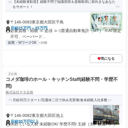
【未経験者歓迎】経験不問で知識習得＆資格取得に前向きなあなた
をサポート！
〒146-0083東京都大田区千鳥
月給25万円～35万円
必要資格・経験 ≪ 必須 ≫ □普通自動車免許（MT） ※AT限定
不可、ペーパード...
副業・WワークOK
+16個
気になる
正社員
コメダ珈琲のホール・キッチンStaff(経験不問・学歴不
問)
株式会社ヤタ企画
月給30万スタート/完週休二日で休み充実/飲食未経験入社多数
〒146-0082東京都大田区池上
月給30万円以上
求めている人材 未経験OK/ 学歴不問/ 主婦（夫）歓迎/ フリー