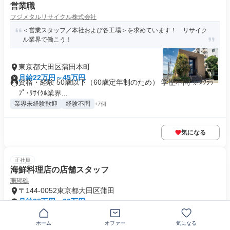
営業職
フジメタルリサイクル株式会社
＜営業スタッフ／本社および各工場＞を求めています！ リサイク
ル業界で働こう！
東京都大田区蒲田本町
月給22万円～45万円
資格・経験 50歳以下（60歳定年制のため） 学歴不問 ※ｽｸﾗｯ
ﾌﾟ･ﾘｻｲｸﾙ業界...
業界未経験歓迎
経験不問
+7個
気になる
正社員
海鮮料理店の店舗スタッフ
珊瑚礁
〒144-0052東京都大田区蒲田
月給28万円～60万円
必要資格・経験 〈必須〉 特になし（未経験歓迎） 〈歓迎〉
・ジャンル問わず調理...
ホーム
オファー
気になる
資格取得支援あり
+3個