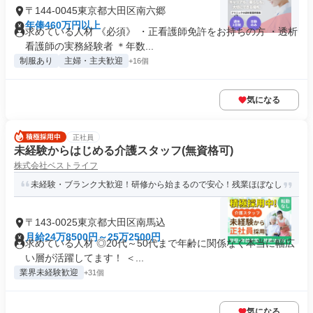
〒144-0045東京都大田区南六郷
年俸460万円以上
求めている人材 《必須》 ・正看護師免許をお持ちの方 ・透析
看護師の実務経験者 ＊年数...
制服あり
主婦・主夫歓迎
+16個
気になる
正社員
未経験からはじめる介護スタッフ(無資格可)
株式会社ベストライフ
未経験・ブランク大歓迎！研修から始まるので安心！残業ほぼなし
〒143-0025東京都大田区南馬込
月給24万8500円～25万2500円
求めている人材 ◎20代～50代まで年齢に関係なく本当に幅広
い層が活躍してます！ ＜...
業界未経験歓迎
+31個
気になる