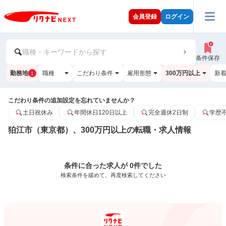
会員登録
ログイン
職種・キーワードから探す
条件保存
勤務地
職種
こだわり条件
雇用形態
300万円以上
新
1
こだわり条件の追加設定を忘れていませんか？
土日祝休み
年間休日120日以上
完全週休2日制
学歴
狛江市（東京都）、300万円以上の転職・求人情報
条件に合った求人が 0件でした
検索条件を緩めて、再度検索してください