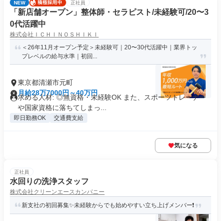
NEW
正社員
「新店舗オープン」整体師・セラピスト/未経験可/20〜3
0代活躍中
株式会社ＩＣＨＩＮＯＳＨＩＫＩ
＜26年11月オープン予定＞未経験可｜20〜30代活躍中｜業界トッ
プレベルの給与水準｜初回...
東京都清瀬市元町
月給28万7000円～40万円
求める人材: ◎無資格・未経験OK また、スポーツトレーナー
や国家資格に落ちてしまっ...
即日勤務OK
交通費支給
気になる
正社員
水回りの洗浄スタッフ
株式会社クリーンエースカンパニー
新支社の初回募集✨未経験からでも始めやすい立ち上げメンバー❗