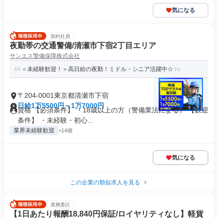
気になる
契約社員
夜勤帯の交通警備/清瀬市下宿2丁目エリア
サンエス警備保障株式会社
＜未経験歓迎！＞高日給の夜勤！ミドル・シニア活躍中☆
〒204-0001東京都清瀬市下宿
日給1万5500円～1万7000円
資格 【必須条件】 ・18歳以上の方（警備業法による） 【歓迎
条件】 ・未経験・初心...
業界未経験歓迎
+14個
気になる
この企業の類似求人を見る
業務委託
【1日あたり報酬18,840円保証/ロイヤリティなし】軽貨