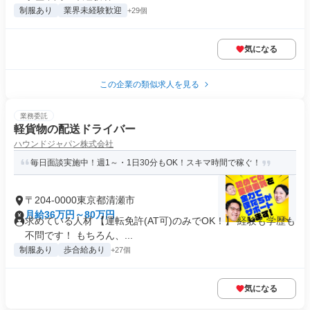
制服あり
業界未経験歓迎
+29個
気になる
この企業の類似求人を見る
業務委託
軽貨物の配送ドライバー
ハウンドジャパン株式会社
毎日面談実施中！週1～・1日30分もOK！スキマ時間で稼ぐ！
〒204-0000東京都清瀬市
月給36万円～80万円
求めている人材 【運転免許(AT可)のみでOK！】 経験も学歴も
不問です！ もちろん、...
制服あり
歩合給あり
+27個
気になる