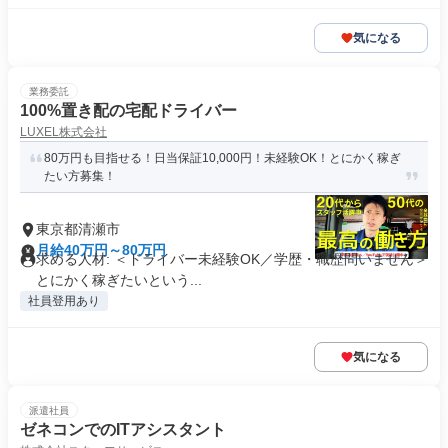
気になる
業務委託
100%置き配の宅配ドライバー
LUXEL株式会社
80万円も目指せる！日当保証10,000円！未経験OK！とにかく稼ぎ
たい方募集！
東京都清瀬市
月給40万円～80万円
求める人材: ＜ドライバー未経験OK／学歴・職歴問いません＞
とにかく稼ぎたいという...
社員登用あり
気になる
派遣社員
ゼネコンでのITアシスタント