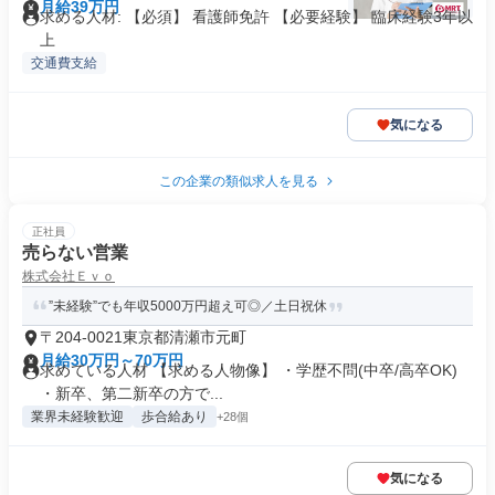
月給39万円
求める人材: 【必須】 看護師免許 【必要経験】 臨床経験3年以
上
交通費支給
気になる
この企業の類似求人を見る
正社員
売らない営業
株式会社Ｅｖｏ
”未経験”でも年収5000万円超え可◎／土日祝休
〒204-0021東京都清瀬市元町
月給30万円～70万円
求めている人材 【求める人物像】 ・学歴不問(中卒/高卒OK)
・新卒、第二新卒の方で...
業界未経験歓迎
歩合給あり
+28個
気になる