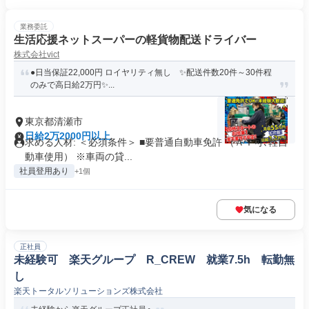
業務委託
生活応援ネットスーパーの軽貨物配送ドライバー
株式会社vict
●日当保証22,000円 ロイヤリティ無し ✨配送件数20件～30件程
のみで高日給2万円✨...
東京都清瀬市
日給2万2000円以上
求める人材: ＜必須条件＞ ■要普通自動車免許 （ＡＴ可､軽自
動車使用） ※車両の貸...
社員登用あり
+1個
気になる
正社員
未経験可 楽天グループ R_CREW 就業7.5h 転勤無
し
楽天トータルソリューションズ株式会社