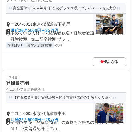
サトフードサービス株式会社
完全週休2日制＋毎月1日分のプラス休暇／プライベートも充実◎
〒204-0011東京都清瀬市下清戸
月給26万5000円～35万円
求めている人材 ＝未経験者歓迎！経験者歓迎＝ 職種、業界未
経験歓迎、第二新卒歓迎 ブラ...
制服あり
業界未経験歓迎
+36個
気になる
正社員
登録販売者
ウエルシア薬局株式会社
【有資格者募集】実務経験不問！有資格者のみ対象となります
〒204-0003東京都清瀬市中里
月給22万9000円～28万円
応募条件 ※「登録販売者」の資格をお持ちの方 ☆実務経験不
問！ ※要普通免許 ※*Na...