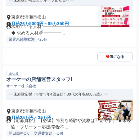
未経験から楽天グループ正社員へ
東京都清瀬市松山
月給26万5000円～65万350円
求めている人材 ━━━━━━━━━━━━━━━━━━━━
◆ 求める人材🌈 ━━━━...
業界未経験歓迎
+25個
気になる
正社員
オーケーの店舗運営スタッフ!
オーケー株式会社
未経験応援！✨賞与年4回支給✨30代の年収600万越え
東京都清瀬市松山
月給25万円～35万円
【応募資格】 【必須】特別な経験や資格は不要です。 ★未経
験・フリーター応援/学歴不...
即日勤務OK
交通費支給
+1個