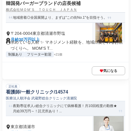
韓国発バーガーブランドの店長候補
株式会社ＭＯＭ’Ｓ ＴＯＵＣＨ ＪＡＰＡＮ
地域密着◎全国展開より、まずは"この街No.1"を目指そう。
〒204-0004東京都清瀬市野塩
月給30万円以上
求めている人材 ✨ マネジメント経験を、地域に愛されるお店
づくりへ。 MOM'S T...
制服あり
フリーター歓迎
+21個
気になる
正社員
看護師/一般クリニック/14574
医療法人順洋会 武蔵野総合クリニック清瀬院
夜勤専従求人♪総合クリニックにて病棟看護！月10回程度の勤務★
月給39万円～！託児所あり！...
東京都清瀬市