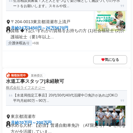
生活相談員募集！人と人とをつなぐ架け橋として施設づくりのサポ
ートをお願いします。スキルや役...
〒204-0013東京都清瀬市上清戸
月給24万3450円～26万5670円
資格 ◆下記いずれかの資格をお持ちの方 (1)社会福祉士 (2)介
護福祉士（要1年以上...
介護休暇あり
+6個
気になる
業務委託
水道工事スタッフ|未経験可
株式会社ライフエナジー
【水道局指定工事店】20代/30代/40代活躍中◎免許があればOK◎
平均月給80万～90万...
東京都清瀬市
月給70万円～200万円
求める人材: 【必須】普通自動車免許 （AT限定可） ★ こんな
方が今活躍していま...