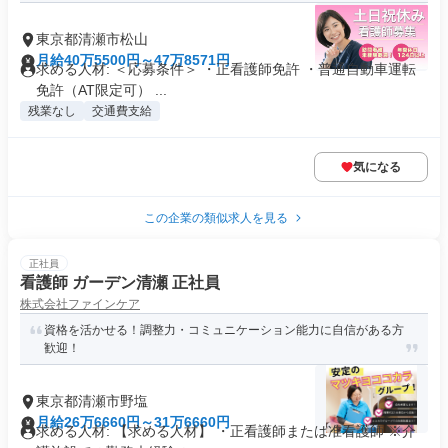
東京都清瀬市松山
月給40万5500円～47万8571円
求める人材: ＜応募条件＞ ・正看護師免許 ・普通自動車運転
免許（AT限定可） ...
残業なし
交通費支給
気になる
この企業の類似求人を見る
正社員
看護師 ガーデン清瀬 正社員
株式会社ファインケア
資格を活かせる！調整力・コミュニケーション能力に自信がある方
歓迎！
東京都清瀬市野塩
月給26万6660円～31万6660円
求める人材: 【求める人材】 ・正看護師または准看護師 ※介