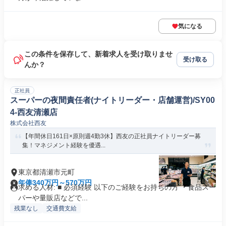
気になる
この条件を保存して、新着求人を受け取りませ
受け取る
んか？
正社員
スーパーの夜間責任者(ナイトリーダー・店舗運営)/SY00
4-西友清瀬店
株式会社西友
【年間休日161日×原則週4勤3休】西友の正社員ナイトリーダー募
集！マネジメント経験を優遇...
東京都清瀬市元町
年俸340万円～570万円
求める人材: ■ 必須経験 以下のご経験をお持ちの方 ・食品スー
パーや量販店などで...
残業なし
交通費支給