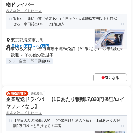
物ドライバー
株式会社エイトピース
週払い、前払い可（規定あり）1日あたりの報酬3万円以上も目指
せる！車両貸出OK！（保険加入...
東京都清瀬市元町
月給39万円～80万円
求める人材: ◇普通自動車運転免許（AT限定可） ◇未経験大
歓迎 ＜その他の歓迎条...
シフト自由
即日勤務OK
気になる
業務委託
企業配送ドライバー【1日あたり報酬17,820円保証/ロイ
ヤリティなし】
株式会社エイトピース
【平日のみの稼働もOK！（企業向け配送のため）】1日あたりの報
酬3万円以上も目指せる！車両...