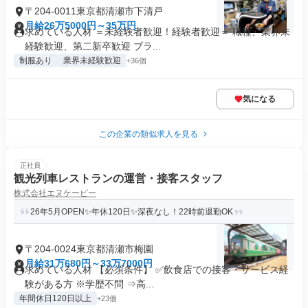
〒204-0011東京都清瀬市下清戸
月給26万5000円～35万円
求めている人材 ＝未経験者歓迎！経験者歓迎＝ 職種、業界未
経験歓迎、第二新卒歓迎 ブラ...
制服あり
業界未経験歓迎
+36個
気になる
この企業の類似求人を見る
正社員
観光列車レストランの運営・接客スタッフ
株式会社エヌケービー
26年5月OPEN✨年休120日✨深夜なし！22時前退勤OK
〒204-0024東京都清瀬市梅園
月給31万680円～33万7000円
求めている人材 【必須条件】 ✅飲食店での接客・サービス経
験がある方 ※学歴不問 ⇒高...
年間休日120日以上
+23個