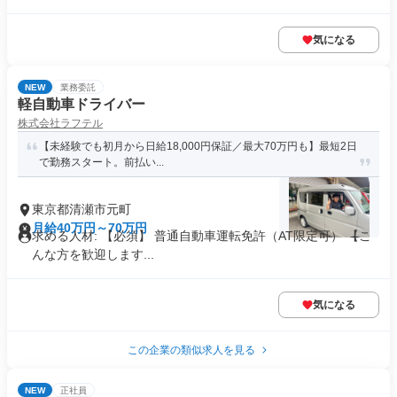
気になる
NEW
業務委託
軽自動車ドライバー
株式会社ラフテル
【未経験でも初月から日給18,000円保証／最大70万円も】最短2日
で勤務スタート。前払い...
東京都清瀬市元町
月給40万円～70万円
求める人材: 【必須】 普通自動車運転免許（AT限定可） 【こ
んな方を歓迎します...
気になる
この企業の類似求人を見る
NEW
正社員