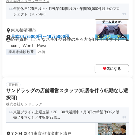
株式会社スタッフサービス
年間休日125日以上・月残業9時間以内・年間90,000件以上のプロ
ジェクト（2026年3...
東京都清瀬市
月給24万5000円～46万5000円
応募資格 【こんなスキルや経験のある方を歓迎します！】・E
xcel、Word、Powe...
業界未経験歓迎
+24個
気になる
正社員
サンドラッグの店舗運営スタッフ(転居を伴う転勤なし選
択可)
株式会社サンドラッグ
東証プライム上場企業！20・30代活躍中！月3日の希望休OK／販
売ノルマなし／年収例32歳...
〒204-0011東京都清瀬市下清戸