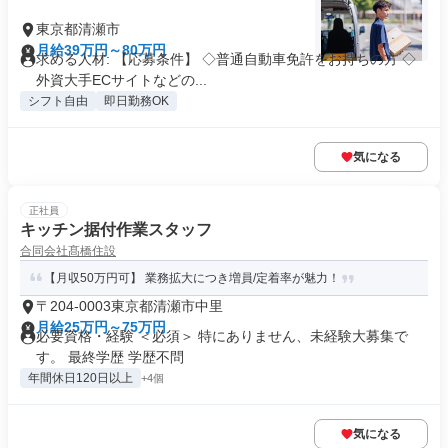
東京都清瀬市
月給39万円～80万円
求める人材: 【応募条件】 ◇普通自動車免許をお持ちの方 ◇
外資大手ECサイトなどの...
シフト自由
即日勤務OK
気になる
正社員
キッチン据付作業スタッフ
合同会社髙橋住設
【月収50万円可】 業務拡大につき増員/定着率が魅力！
〒204-0003東京都清瀬市中里
月給25万円～75万円
必要資格・経験 ＜必須＞ 特にありません、未経験大募集で
す。 最終学歴 学歴不問
年間休日120日以上
+4個
気になる