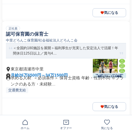
気になる
正社員
認可保育園の保育士
中里どろんこ保育園/社会福祉法人どろんこ会
＜全国約180施設を展開＞福利厚生が充実した安定法人で活躍！年
間休日125日以上／賞与4....
東京都清瀬市中里
月給26万6500円～34万1500円
求める人材: ＜必須条件＞ 保育士資格 年齢・性別不問 ※ブラ
ンクのある方・未経験...
交通費支給
気になる
この企業の類似求人を見る
ホーム
オファー
気になる