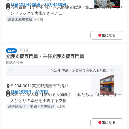
月給22万4030円～34万4430円
応募資格 【学歴不問】 ※未経験者歓迎／第二新卒者歓迎 ＼サ
ンドラッグで実現できるこ...
業界未経験歓迎
+11個
気になる
NEW
正社員
介護支援専門員・主任介護支援専門員
株式会社椿
＼定年70歳・歩合制で高収入も可能／
〒204-0011東京都清瀬市下清戸
月給25万円～40万円
求めている人材 【求める人物像】 ・私たちは「利用者さま一
人ひとりの幸せを実現する支援...
歩合給あり
主婦・主夫歓迎
+15個
気になる