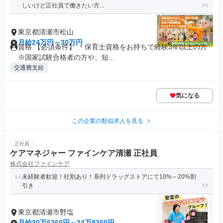
しいけど正社員で働きたい方...
東京都清瀬市松山
月給24万円～30万円
資格 【必須条件】 ・保育士資格をお持ちで経験3年以上の方
※国家試験合格者の方や、短...
交通費支給
気になる
この企業の類似求人を見る
正社員
ケアマネジャー ファインケア清瀬 正社員
株式会社ファインケア
未経験者歓迎！社割あり！系列ドラッグストアにて10%～20%割
引き
東京都清瀬市野塩
月給30万6260円～34万8260円