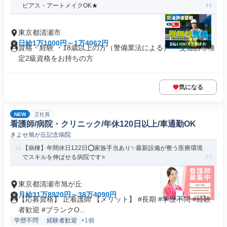
ピアス・アートメイクOK★
東京都清瀬市
日給1万1000円～1万4062円
資格・経験 ・18歳以上の方（警備業法による） ・交通誘導検
定2級資格をお持ちの方
気になる
NEW
正社員
看護師/病院・クリニック/年休120日以上/車通勤OK
きよせ旭が丘記念病院
【病棟】年間休日122日⭕家族手当あり✨最新設備が整う医療環境
でスキルを伸ばせる病院です⭐
東京都清瀬市旭が丘
月給31万8920円～38万4090円
【応募資格】 正看護師 【メリット】 #長期 #学歴不問 #経験
者歓迎 #ブランクO...
学歴不問
経験者歓迎
+1個