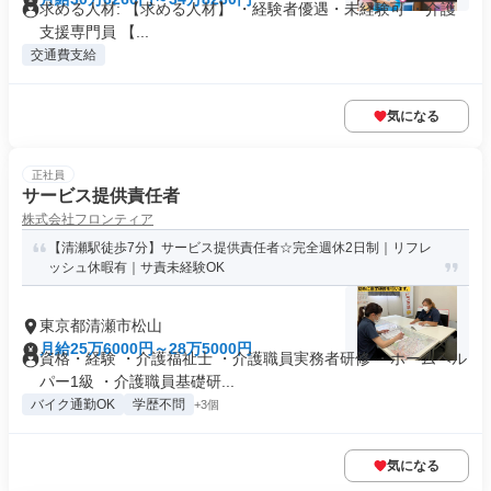
求める人材: 【求める人材】 ・経験者優遇・未経験可 ・介護
支援専門員 【...
交通費支給
気になる
正社員
サービス提供責任者
株式会社フロンティア
【清瀬駅徒歩7分】サービス提供責任者☆完全週休2日制｜リフレ
ッシュ休暇有｜サ責未経験OK
東京都清瀬市松山
月給25万6000円～28万5000円
資格・経験 ・介護福祉士 ・介護職員実務者研修 ・ホームヘル
パー1級 ・介護職員基礎研...
バイク通勤OK
学歴不問
+3個
気になる