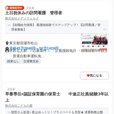
正社員
土日祝休みの訪問看護 管理者
株式会社メディウェルズ
【前職給与保障】 看護師経験でステップアップ！【訪問看護／管
理者募集】
東京都清瀬市松山
月給45万2848円～50万1429円
求める人材: ＜応募条件＞ ・正看護師免許 ・病棟経験5年以上
・普通自動車運転免...
残業なし
交通費支給
気になる
正社員
早番専任×認証保育園の保育士 中途正社員/経験3年以
上
株式会社こどもの森
朝型さん歓迎♪ 夜はゆっくり！プライベートも充実★ 遅番勤務は難