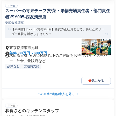
正社員
スーパーの青果チーフ(野菜・果物売場責任者・部門責任
者)/SY005-西友清瀬店
株式会社西友
【年間休日122日×賞与年3回】西友の正社員として、あなたのリー
ダー経験を活かしませんか？
東京都清瀬市元町
年俸380万円～600万円
求める人材: ■ 必須経験 以下のご経験をお持ちの方 ・スーパ
ー、外食、量販店など...
残業なし
交通費支給
気になる
この企業の類似求人を見る
正社員
和食さとのキッチンスタッフ