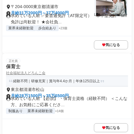
〒204-0000東京都清瀬市
月給31万2000円～37万4000円
求めている人材 ✅要普通免許（AT限定可） └準中型免許・MT
免許は尚歓迎！ ★会社負...
業界未経験歓迎
歩合給あり
+23個
気になる
正社員
保育士
社会福祉法人どろんこ会
経験不問｜研修充実｜賞与年4.4か月｜年休125日以上
東京都清瀬市松山
月給28万1500円～35万6500円
求めている人材 【必須】 ・保育士資格（経験不問） ＜こんな
方、お気軽にご応募くださ...
制服あり
業界未経験歓迎
+14個
気になる