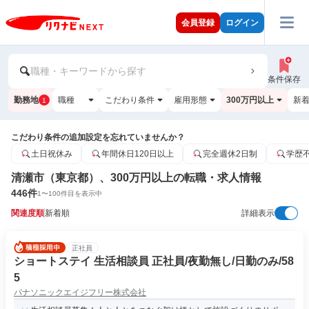
会員登録
ログイン
職種・キーワードから探す
条件保存
勤務地
職種
こだわり条件
雇用形態
300万円以上
新
1
こだわり条件の追加設定を忘れていませんか？
土日祝休み
年間休日120日以上
完全週休2日制
学歴
清瀬市（東京都）、300万円以上の転職・求人情報
446
件
1
〜
100
件目を表示中
関連度順
新着順
詳細表示
正社員
ショートステイ 生活相談員 正社員/夜勤無し/日勤のみ/58
5
パナソニックエイジフリー株式会社