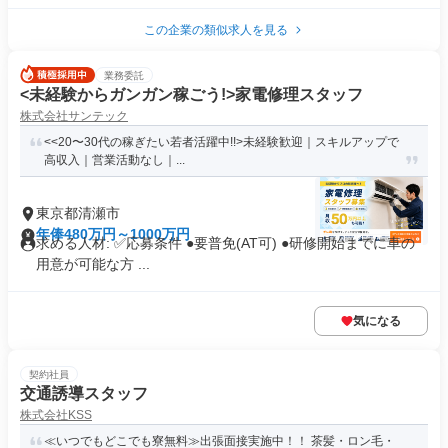
この企業の類似求人を見る
業務委託
<未経験からガンガン稼ごう!>家電修理スタッフ
株式会社サンテック
<<20〜30代の稼ぎたい若者活躍中!!>未経験歓迎｜スキルアップで
高収入｜営業活動なし｜...
東京都清瀬市
年俸480万円～1000万円
求める人材: ✅️応募条件 ●要普免(AT可) ●研修開始までに車の
用意が可能な方 ...
気になる
契約社員
交通誘導スタッフ
株式会社KSS
≪いつでもどこでも寮無料≫出張面接実施中！！ 茶髪・ロン毛・