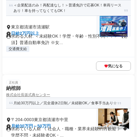
＜企業配送のみ！再配達なし！＞普通免許で応募OK！車両リース
あり！車を持ってなくてもOK！
東京都清瀬市清瀬駅
日給2万円以上
求める人材: ＜未経験OK！学歴・年齢・性別不問！！＞ 【必
須】普通自動車免許 ※女...
交通費支給
気になる
正社員
納棺師
株式会社長坂式典センター
月給30万円以上／完全週休2日制／未経験OK／食事手当あり☆
〒204-0003東京都清瀬市中里
月給30万円～50万円
求めている人材 《 社会人・職種・業界未経験の方歓迎 》 ◆
学歴不問・未経験者OK・...