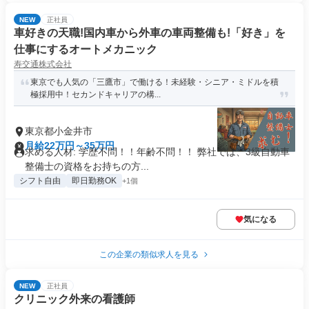
NEW
正社員
車好きの天職!国内車から外車の車両整備も!「好き」を
仕事にするオートメカニック
寿交通株式会社
東京でも人気の「三鷹市」で働ける！未経験・シニア・ミドルを積
極採用中！セカンドキャリアの構...
東京都小金井市
月給22万円～35万円
求める人材: 学歴不問！！年齢不問！！ 弊社では、3級自動車
整備士の資格をお持ちの方...
シフト自由
即日勤務OK
+1個
気になる
この企業の類似求人を見る
NEW
正社員
クリニック外来の看護師