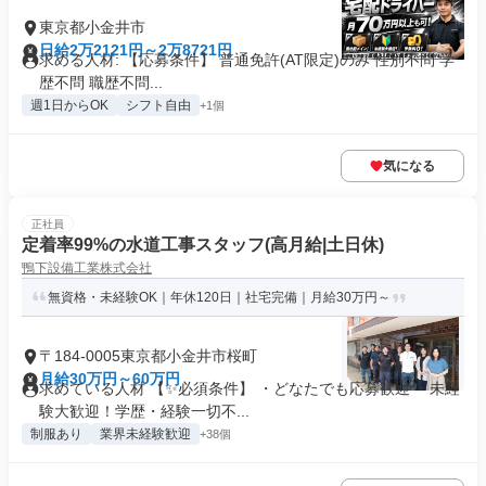
東京都小金井市
日給2万2121円～2万8721円
求める人材: 【応募条件】 普通免許(AT限定)のみ 性別不問 学
歴不問 職歴不問...
週1日からOK
シフト自由
+1個
気になる
正社員
定着率99%の水道工事スタッフ(高月給|土日休)
鴨下設備工業株式会社
無資格・未経験OK｜年休120日｜社宅完備｜月給30万円～
〒184-0005東京都小金井市桜町
月給30万円～60万円
求めている人材 【✨必須条件】 ・どなたでも応募歓迎 ・未経
験大歓迎！学歴・経験一切不...
制服あり
業界未経験歓迎
+38個