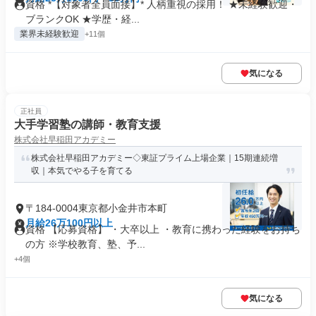
資格 *【対象者全員面接】* 人柄重視の採用！ ★未経験歓迎・
ブランクOK ★学歴・経...
業界未経験歓迎
+11個
気になる
正社員
大手学習塾の講師・教育支援
株式会社早稲田アカデミー
株式会社早稲田アカデミー◇東証プライム上場企業｜15期連続増
収｜本気でやる子を育てる
〒184-0004東京都小金井市本町
月給26万100円以上
資格 【応募資格】 ・大卒以上 ・教育に携わった経験をお持ち
の方 ※学校教育、塾、予...
+4個
気になる