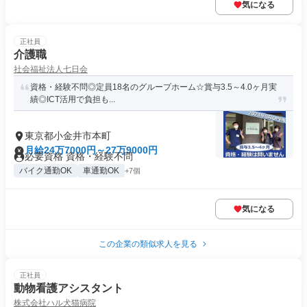
気になる
正社員
介護職
社会福祉法人七日会
資格・経験不問◎定員18名のグループホーム☆賞与3.5～4.0ヶ月実
績◎ICT活用で負担も...
東京都小金井市本町
月給24万7000円～27万9000円
必要資格 資格・経験不問
バイク通勤OK
車通勤OK
+7個
気になる
この企業の類似求人を見る
正社員
動物看護アシスタント
株式会社ハル犬猫病院