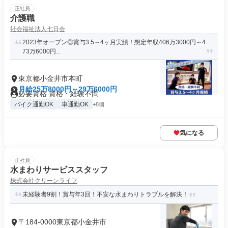
正社員
介護職
社会福祉法人七日会
2023年オープン◎賞与3.5～4ヶ月実績！想定年収406万3000円～4
73万6000円...
東京都小金井市本町
月給25万8000円～29万6000円
必要資格 資格・経験不問
バイク通勤OK
車通勤OK
+8個
気になる
正社員
水まわりサービススタッフ
株式会社クリーンライフ
未経験者9割！賞与年3回！不安な水まわりトラブルを解決！
〒184-0000東京都小金井市