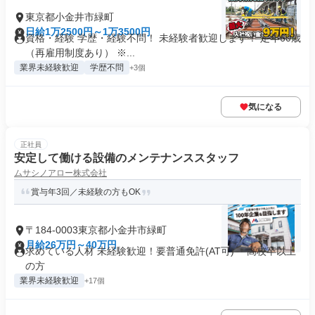
東京都小金井市緑町
日給1万2500円～1万3500円
資格・経験 学歴・経験不問！ 未経験者歓迎します！ 定年60歳
（再雇用制度あり） ※...
業界未経験歓迎
学歴不問
+3個
気になる
正社員
安定して働ける設備のメンテナンススタッフ
ムサシノアロー株式会社
賞与年3回／未経験の方もOK
〒184-0003東京都小金井市緑町
月給26万円～40万円
求めている人材 未経験歓迎！要普通免許(AT可) ＊高校卒以上
の方
業界未経験歓迎
+17個