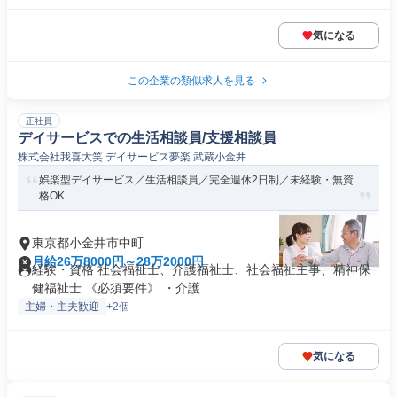
気になる
この企業の類似求人を見る
正社員
デイサービスでの生活相談員/支援相談員
株式会社我喜大笑 デイサービス夢楽 武蔵小金井
娯楽型デイサービス／生活相談員／完全週休2日制／未経験・無資
格OK
東京都小金井市中町
月給26万8000円～28万2000円
経験・資格 社会福祉士、介護福祉士、社会福祉主事、精神保
健福祉士 《必須要件》 ・介護...
主婦・主夫歓迎
+2個
気になる