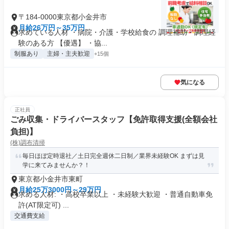
〒184-0000東京都小金井市
月給26万円～35万円
求めている人材 ・病院・介護・学校給食の 調理補助・調理経
験のある方 【優遇】 ・協...
制服あり
主婦・主夫歓迎
+15個
気になる
正社員
ごみ収集・ドライバースタッフ【免許取得支援(全額会社
負担)】
(株)調布清掃
毎日ほぼ定時退社／土日完全週休二日制／業界未経験OK まずは見
学に来てみませんか？！
東京都小金井市東町
月給25万3000円～29万円
求める人材: ・高校卒業以上 ・未経験大歓迎 ・普通自動車免
許(AT限定可) ...
交通費支給