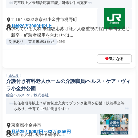
高卒以上／未経験応募可能／研修や手当充実
〒184-0002東京都小金井市梶野町
月給26万3000円以上
求めている人材 未経験応募可能／人物重視の採用 年間を通じ
新卒・経験者採用を合わせて1...
制服あり
業界未経験歓迎
+25個
気になる
正社員
介護付き有料老人ホームの介護職員/ヘルス・ケア・ヴィ
ラ小金井公園
綜合ヘルス･ケア株式会社
初任者研修以上＊研修制度充実でブランク復帰を応援！扶養手当等
もあり、子育て世代に働きやすい...
東京都小金井市
月給29万9092円～32万4856円
求める人材: 初任者研修以上