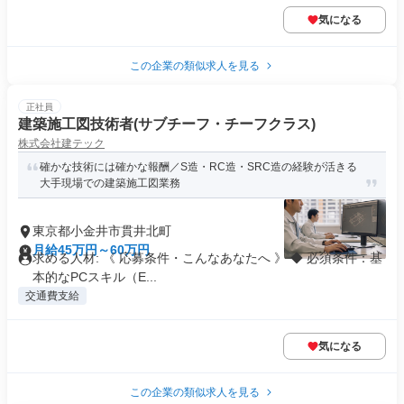
気になる
この企業の類似求人を見る
正社員
建築施工図技術者(サブチーフ・チーフクラス)
株式会社建テック
確かな技術には確かな報酬／S造・RC造・SRC造の経験が活きる
大手現場での建築施工図業務
東京都小金井市貫井北町
月給45万円～60万円
求める人材: 《 応募条件・こんなあなたへ 》 ◆ 必須条件：基
本的なPCスキル（E...
交通費支給
気になる
この企業の類似求人を見る