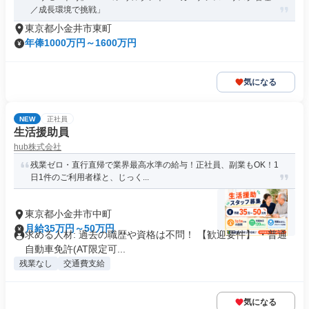
／成長環境で挑戦」
東京都小金井市東町
年俸1000万円～1600万円
気になる
NEW
正社員
生活援助員
hub株式会社
残業ゼロ・直行直帰で業界最高水準の給与！正社員、副業もOK！1
日1件のご利用者様と、じっく...
東京都小金井市中町
月給35万円～50万円
求める人材: 過去の職歴や資格は不問！ 【歓迎要件】 ・普通
自動車免許(AT限定可...
残業なし
交通費支給
気になる