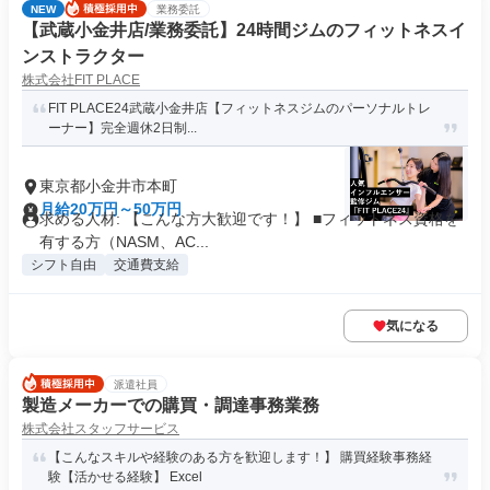
NEW
業務委託
【武蔵小金井店/業務委託】24時間ジムのフィットネスイ
ンストラクター
株式会社FIT PLACE
FIT PLACE24武蔵小金井店【フィットネスジムのパーソナルトレ
ーナー】完全週休2日制...
東京都小金井市本町
月給20万円～50万円
求める人材: 【こんな方大歓迎です！】 ■フィットネス資格を
有する方（NASM、AC...
シフト自由
交通費支給
気になる
派遣社員
製造メーカーでの購買・調達事務業務
株式会社スタッフサービス
【こんなスキルや経験のある方を歓迎します！】 購買経験事務経
験【活かせる経験】 Excel