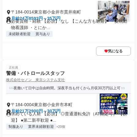
〒184-0014東京都小金井市貫井南町
月給24万8593円～35万円
必要資格・経験 【必須】 なし 【こんな方も歓迎】 ・愛玩動
物看護師 ・とにか...
未経験者歓迎
賞与あり
気になる
正社員
警備・パトロールスタッフ
株式会社セノン 東京システム支社
夜働いて日中は自由時間。深夜手当も付くから月収30万円以上可
〒184-0004東京都小金井市本町
月給21万2900円～30万円
求めている人材 【必須】 ◎普通運転免許（AT限定可） 【歓
迎】 ●第二新卒歓迎 ●...
制服あり
業界未経験歓迎
+20個