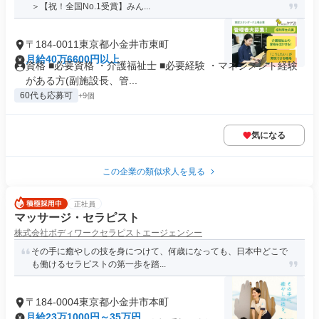
＞【祝！全国No.1受賞】みん...
〒184-0011東京都小金井市東町
月給40万6600円以上
資格 ■必要資格 ・介護福祉士 ■必要経験 ・マネジメント経験
がある方(副施設長、管...
60代も応募可
+9個
気になる
この企業の類似求人を見る
正社員
マッサージ・セラピスト
株式会社ボディワークセラピストエージェンシー
その手に癒やしの技を身につけて、何歳になっても、日本中どこで
も働けるセラピストの第一歩を踏...
〒184-0004東京都小金井市本町
月給23万1000円～35万円