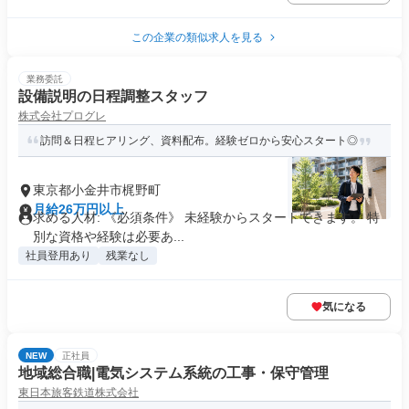
この企業の類似求人を見る
業務委託
設備説明の日程調整スタッフ
株式会社プログレ
訪問＆日程ヒアリング、資料配布。経験ゼロから安心スタート◎
東京都小金井市梶野町
月給26万円以上
求める人材: 《必須条件》 未経験からスタートできます。 特
別な資格や経験は必要あ...
社員登用あり
残業なし
気になる
NEW
正社員
地域総合職|電気システム系統の工事・保守管理
東日本旅客鉄道株式会社