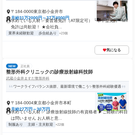
〒184-0000東京都小金井市
月給31万2000円～37万4000円
求めている人材 ✅要普通免許（AT限定可） └準中型免許・MT
免許は尚歓迎！ ★会社負...
業界未経験歓迎
歩合給あり
+23個
気になる
NEW
正社員
整形外科クリニックの診療放射線科技師
武蔵小金井ますだ整形外科
ワークライフバランス抜群、最新環境で働こう✨整形外科経験優遇
〒184-0004東京都小金井市本町
月給27万円～30万円
求めている人材 ✅ 診療放射線技師の有資格者 ▶ご経験の科目
は問いません お人柄と意...
制服あり
主婦・主夫歓迎
+22個