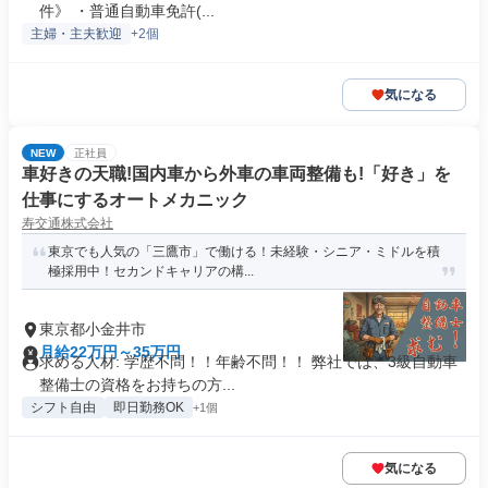
件》 ・普通自動車免許(...
主婦・主夫歓迎
+2個
気になる
NEW
正社員
車好きの天職!国内車から外車の車両整備も!「好き」を
仕事にするオートメカニック
寿交通株式会社
東京でも人気の「三鷹市」で働ける！未経験・シニア・ミドルを積
極採用中！セカンドキャリアの構...
東京都小金井市
月給22万円～35万円
求める人材: 学歴不問！！年齢不問！！ 弊社では、3級自動車
整備士の資格をお持ちの方...
シフト自由
即日勤務OK
+1個
気になる