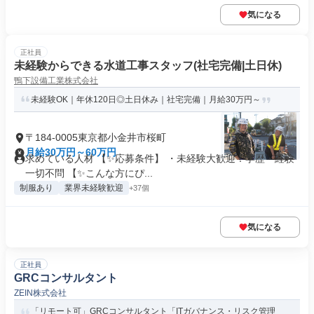
気になる
正社員
未経験からできる水道工事スタッフ(社宅完備|土日休)
鴨下設備工業株式会社
未経験OK｜年休120日◎土日休み｜社宅完備｜月給30万円～
〒184-0005東京都小金井市桜町
月給30万円～60万円
求めている人材 【✨応募条件】 ・未経験大歓迎！学歴・経験
一切不問 【✨こんな方にぴ...
制服あり
業界未経験歓迎
+37個
気になる
正社員
GRCコンサルタント
ZEIN株式会社
「リモート可」GRCコンサルタント「ITガバナンス・リスク管理