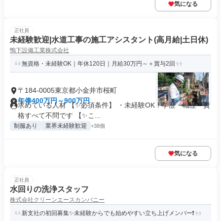
気になる
正社員
未経験歓迎|水道工事の施工アシスタント(高月給|土日休)
鴨下設備工業株式会社
無資格・未経験OK｜年休120日｜月給30万円～＋賞与2回
〒184-0005東京都小金井市桜町
年俸400万円～900万円
求めている人材 【✨必須条件】 ・未経験OK！学歴・職歴・資
格すべて不問です 【✨こ...
制服あり
業界未経験歓迎
+38個
気になる
正社員
水回りの洗浄スタッフ
株式会社クリーンエースカンパニー
新支社の初回募集✨未経験からでも始めやすい立ち上げメンバー❗