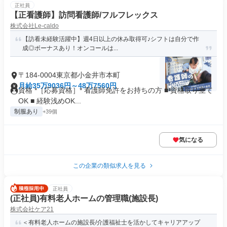
正社員
【正看護師】訪問看護師/フルフレックス
株式会社Le-caldo
【訪看未経験活躍中】週4日以上の休み取得可♪シフトは自分で作
成◎ボーナスあり！オンコールは...
〒184-0004東京都小金井市本町
月給35万9036円～48万7560円
資格 *［応募資格］* 看護師免許をお持ちの方 ■ 資格取り立て
OK ■ 経験浅めOK...
制服あり
+39個
気になる
この企業の類似求人を見る
正社員
(正社員)有料老人ホームの管理職(施設長)
株式会社ケア21
＜有料老人ホームの施設長/介護福祉士を活かしてキャリアアップ