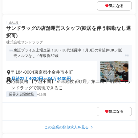
気になる
正社員
サンドラッグの店舗運営スタッフ(転居を伴う転勤なし選
択可)
株式会社サンドラッグ
東証プライム上場企業！20・30代活躍中！月3日の希望休OK／販
売ノルマなし／年収例32歳...
〒184-0004東京都小金井市本町
月給22万4030円～34万4430円
応募資格 【学歴不問】 ※未経験者歓迎／第二新卒者歓迎 ＼サ
ンドラッグで実現できるこ...
業界未経験歓迎
+11個
気になる
この企業の類似求人を見る