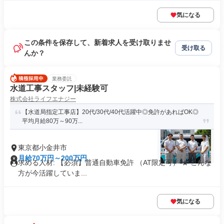
気になる
この条件を保存して、新着求人を受け取りませ
受け取る
んか？
業務委託
水道工事スタッフ|未経験可
株式会社ライフエナジー
【水道局指定工事店】20代/30代/40代活躍中◎免許があればOK◎
平均月給80万～90万...
東京都小金井市
月給70万円～200万円
求める人材: 【必須】普通自動車免許 （AT限定可） ★ こんな
方が今活躍していま...
気になる