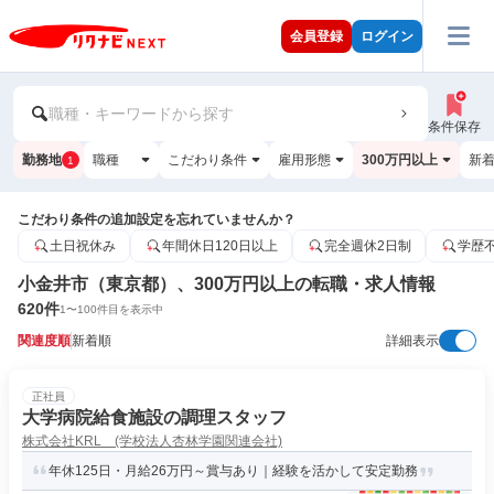
会員登録
ログイン
職種・キーワードから探す
条件保存
勤務地
職種
こだわり条件
雇用形態
300万円以上
新
1
こだわり条件の追加設定を忘れていませんか？
土日祝休み
年間休日120日以上
完全週休2日制
学歴
小金井市（東京都）、300万円以上の転職・求人情報
620
件
1
〜
100
件目を表示中
関連度順
新着順
詳細表示
正社員
大学病院給食施設の調理スタッフ
株式会社KRL (学校法人杏林学園関連会社)
年休125日・月給26万円～賞与あり｜経験を活かして安定勤務