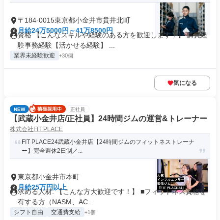
〒184-0015東京都小金井市貫井北町
月給24万5000円～41万8500円
資格 【こんなスキルや経験のある方を歓迎します！】 購買経
験事務経験【活かせる経験】 ...
業界未経験歓迎
+30個
気になる
NEW
正社員
【武蔵小金井店/正社員】24時間ジムの運営&トレーナー
株式会社FIT PLACE
FIT PLACE24武蔵小金井店【24時間ジムのフィットネストレーナ
ー】完全週休2日制／...
東京都小金井市本町
月給25万円以上
求める人材: 【こんな方大歓迎です！】 ■フィットネス資格を
有する方（NASM、AC...
シフト自由
交通費支給
+1個