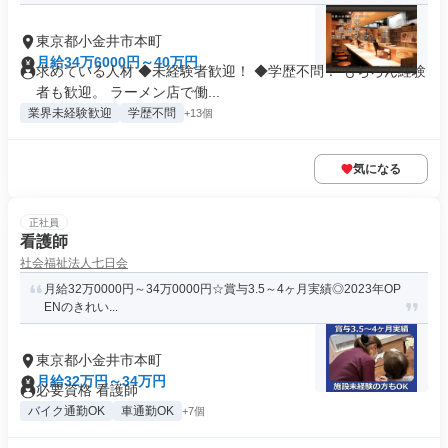
東京都小金井市本町
月給34万6000円～40万円
求めている人材 ◆未経験者歓迎！ ◆学歴不問！ もちろん経験
者も歓迎。 ラーメン店で働...
業界未経験歓迎
学歴不問
+13個
気になる
正社員
看護師
社会福祉法人七日会
月給32万0000円～34万0000円☆賞与3.5～4ヶ月実績◎2023年OP
ENのきれい...
東京都小金井市本町
月給32万円～34万円
必要資格 看護師
バイク通勤OK
車通勤OK
+7個