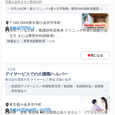
武蔵小金井ますだ整形外科
9月入社OK！新クリニック×週４日半勤務✨整形外科経験者優遇
〒184-0004東京都小金井市本町
月給30万円以上
求めている人材 ✅看護師有資格者 クリニック外来の経験があ
る方 または整形外科経験者(...
制服あり
業界未経験歓迎
+21個
気になる
正社員
デイサービスでの介護職/ヘルパー
株式会社我喜大笑 デイサービス夢楽 武蔵小金井
娯楽型デイサービス／休暇制度充実／無資格・未経験歓迎／資格取
得支援あり
東京都小金井市中町
月給24万2000円～32万円
経験・資格 無資格 ■必須資格はありません！ 《ウェルカム要