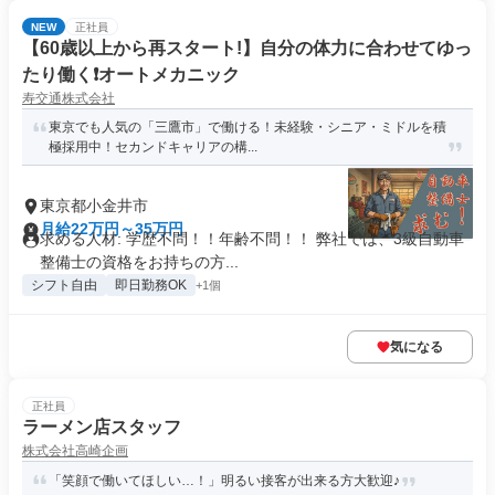
NEW
正社員
【60歳以上から再スタート!】自分の体力に合わせてゆっ
たり働く❗️オートメカニック
寿交通株式会社
東京でも人気の「三鷹市」で働ける！未経験・シニア・ミドルを積
極採用中！セカンドキャリアの構...
東京都小金井市
月給22万円～35万円
求める人材: 学歴不問！！年齢不問！！ 弊社では、3級自動車
整備士の資格をお持ちの方...
シフト自由
即日勤務OK
+1個
気になる
正社員
ラーメン店スタッフ
株式会社高崎企画
「笑顔で働いてほしい…！」明るい接客が出来る方大歓迎♪