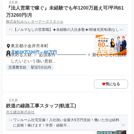
正社員
『法人営業で稼ぐ』未経験でも年1200万超え可/平均61
万3260円/月
株式会社みらいオーナーズスタイル
【ノルマなしの営業職】★未経験の入社多数★/研修充実/転勤なし
東京都小金井市本町
月給28万700円～80万円
求める人材: ✅ 必須条件 ━━━━━━━ ✧ 新しいことに挑戦
したいという強い意欲...
交通費支給
駅近5分以内
気になる
正社員
鉄道の線路工事スタッフ(軌道工)
共立建設株式会社
ワンルーム社宅完備！入社祝い金最大9万円支給！働いた分は給料
に反映！稼げます！学歴・経験不...