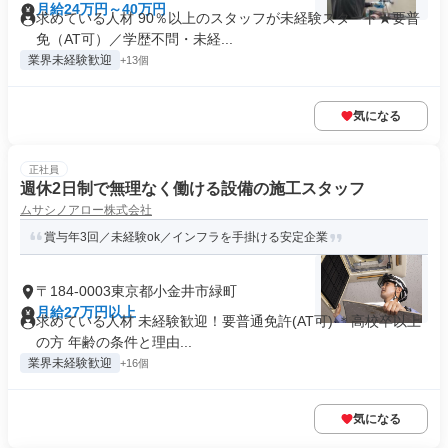
月給24万円～40万円
求めている人材 90％以上のスタッフが未経験スタート★要普
免（AT可）／学歴不問・未経...
業界未経験歓迎
+13個
気になる
正社員
週休2日制で無理なく働ける設備の施工スタッフ
ムサシノアロー株式会社
賞与年3回／未経験ok／インフラを手掛ける安定企業
〒184-0003東京都小金井市緑町
月給27万円以上
求めている人材 未経験歓迎！要普通免許(AT可) ＊高校卒以上
の方 年齢の条件と理由...
業界未経験歓迎
+16個
気になる