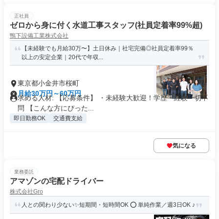
正社員
ゼロから身に付く水道工事スタッフ(社員定着率99%超)
鴨下設備工業株式会社
【未経験でも月給30万〜】土日休み｜社宅完備◎社員定着率99％
以上の安定企業｜20代で年収...
東京都小金井市桜町
月給30万円～60万円
求める人材: 【応募条件】 ・未経験大歓迎！学歴・経験一切不
問 【こんな方にぴった...
即日勤務OK
交通費支給
気になる
業務委託
アマゾンの宅配ドライバー
株式会社Gro
人との関わり少ない✨短期間・短時間OK ⭕️ 単純作業／週3日OK ♪