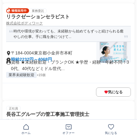
業務委託
リラクゼーションセラピスト
株式会社ボディワーク
時代や環境が変わっても、未経験から始めてもずっと続けられる癒
やしの仕事。手に職を身につけて...
〒184-0004東京都小金井市本町
時給2232円～4068円
資格 ★未経験歓迎・ブランクOK ★学歴・経験・年齢不問！3
0代、40代などミドル世代...
業界未経験歓迎
+15個
気になる
正社員
長谷工グループの管工事施工管理技士
株式会社長谷工リフォーム
【無資格OK】年休130日以上！充実の資格取得支援制度あり！
ホーム
オファー
気になる