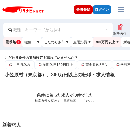
会員登録
ログイン
職種・キーワードから探す
条件保存
勤務地
職種
こだわり条件
雇用形態
300万円以上
新
1
こだわり条件の追加設定を忘れていませんか？
土日祝休み
年間休日120日以上
完全週休2日制
学歴
小笠原村（東京都）、300万円以上の転職・求人情報
条件に合った求人が 0件でした
検索条件を緩めて、再度検索してください
新着求人