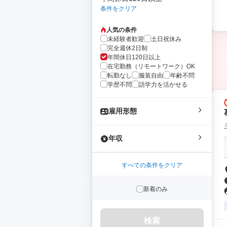
条件をクリア
人気の条件
未経験者歓迎
土日祝休み
完全週休2日制
年間休日120日以上
在宅勤務（リモートワーク）OK
転勤なし
服装自由
年齢不問
学歴不問
語学力を活かせる
雇用形態
年収
すべての条件をクリア
新着のみ
検索