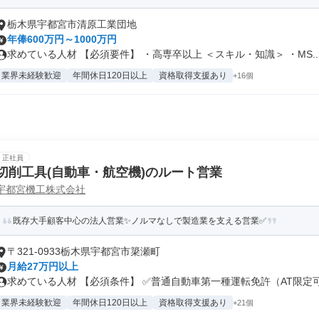
栃木県宇都宮市清原工業団地
年俸600万円～1000万円
求めている人材 【必須要件】 ・高専卒以上 ＜スキル・知識＞ ・MS..
業界未経験歓迎
年間休日120日以上
資格取得支援あり
+16個
正社員
切削工具(自動車・航空機)のルート営業
宇都宮機工株式会社
既存大手顧客中心の法人営業✨ノルマなしで製造業を支える営業✅
〒321-0933栃木県宇都宮市簗瀬町
月給27万円以上
求めている人材 【必須条件】 ✅普通自動車第一種運転免許（AT限定可）
業界未経験歓迎
年間休日120日以上
資格取得支援あり
+21個