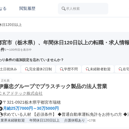
なる
閲覧履歴
求人検索
休日120日以上
都宮市（栃木県）、年間休日120日以上の転職・求人情
1
件
1
〜
100
件目を表示中
わり条件の追加設定を忘れていませんか？
土日祝休み
完全週休2日制
学歴不問
未経験者歓迎
在
正社員
伊藤忠グループでプラスチック製品の法人営業
ＣＫアドテック株式会社
〒321-0921栃木県宇都宮市瑞穂
月給25万7000円～30万5000円
求めている人材 【必須条件】 ◆普通自動車運転免許をお持ちの方 ◆法人
業界未経験歓迎
年間休日120日以上
介護休暇あり
+17個