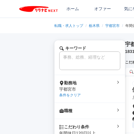
ホーム
オファー
気に
転職・求人トップ
/
栃木県
/
宇都宮市
/
年間
宇
キーワード
183
こだ
勤務地
宇都宮市
条件をクリア
職種
こだわり条件
年間休日120日以上