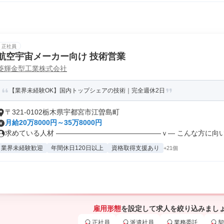
正社員
航空宇宙メーカー向け 技術営業
菱輝金型工業株式会社
【業界未経験OK】国内トップシェアの技術｜完全週休2日
〒321-0102栃木県宇都宮市江曽島町
月給20万8000円～35万8000円
求めている人材 ―――――――――――――――ｖ― こんな方に向いて
業界未経験歓迎
年間休日120日以上
資格取得支援あり
+21個
雇用形態
を設定して求人を絞り込みまし
正社員
派遣社員
業務委託
契