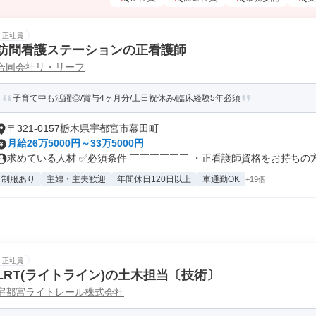
正社員
訪問看護ステーションの正看護師
合同会社リ・リーフ
子育て中も活躍◎/賞与4ヶ月分/土日祝休み/臨床経験5年必須
〒321-0157栃木県宇都宮市幕田町
月給26万5000円～33万5000円
求めている人材 ✅必須条件 ￣￣￣￣￣￣ ・正看護師資格をお持ちの方 .
制服あり
主婦・主夫歓迎
年間休日120日以上
車通勤OK
+19個
正社員
LRT(ライトライン)の土木担当〔技術〕
宇都宮ライトレール株式会社