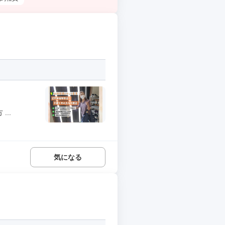
..
気になる