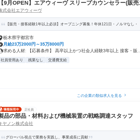
【9月OPEN】エアウィーヴ スリープカウンセラー(販売
株式会社エアウィーヴ
【販売・接客経験1年以上必須】オープニング募集！年休121日・ノルマなし・
栃木県宇都宮市
月給23万2000円～35万8000円
求める人材: 【応募条件】 高卒以上かつ社会人経験3年以上 接客・販..
社員登用あり
残業なし
交通費支給
この企業の類似求人を見る
正社員
製品の部品・材料および機械装置の戦略調達スタッフ
キヤノン株式会社
グローバル視点で業務を実践し、事業成長に貢献