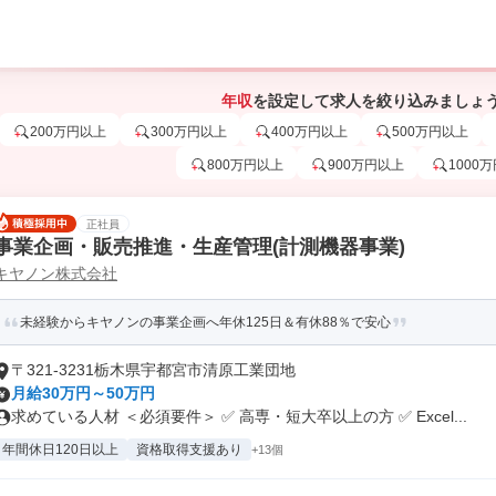
年収
を設定して求人を絞り込みましょ
200万円以上
300万円以上
400万円以上
500万円以上
800万円以上
900万円以上
1000
正社員
事業企画・販売推進・生産管理(計測機器事業)
キヤノン株式会社
未経験からキヤノンの事業企画へ年休125日＆有休88％で安心
〒321-3231栃木県宇都宮市清原工業団地
月給30万円～50万円
求めている人材 ＜必須要件＞ ✅ 高専・短大卒以上の方 ✅ Excel...
年間休日120日以上
資格取得支援あり
+13個