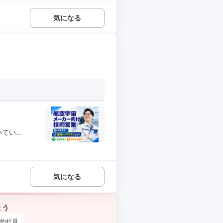
気になる
い...
気になる
ょう
約社員