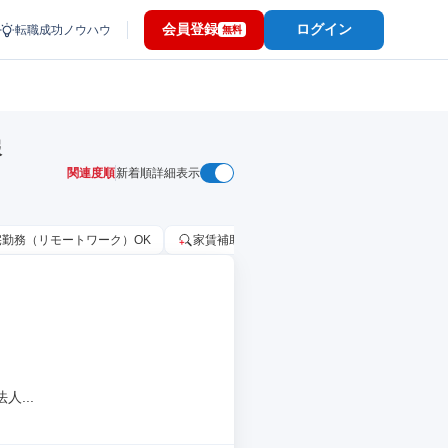
会員登録
ログイン
転職成功ノウハウ
無料
報
関連度順
新着順
詳細表示
宅勤務（リモートワーク）OK
家賃補助・住宅手当あり
固定給25万円
...