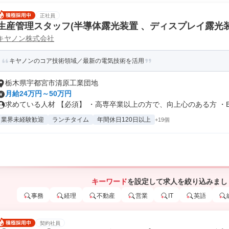
正社員
生産管理スタッフ(半導体露光装置 、ディスプレイ露光装
キヤノン株式会社
キヤノンのコア技術領域／最新の電気技術を活用
栃木県宇都宮市清原工業団地
月給24万円～50万円
求めている人材 【必須】 ・高専卒業以上の方で、向上心のある方 ・Ex.
業界未経験歓迎
ランチタイム
年間休日120日以上
+19個
キーワード
を設定して求人を絞り込みまし
事務
経理
不動産
営業
IT
英語
契約社員