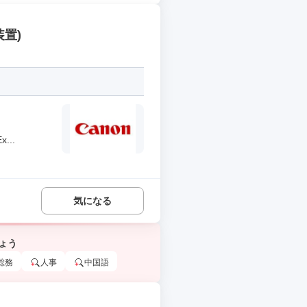
置)
..
気になる
ょう
総務
人事
中国語