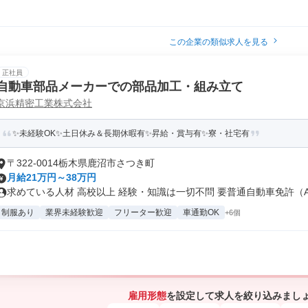
この企業の類似求人を見る
正社員
自動車部品メーカーでの部品加工・組み立て
京浜精密工業株式会社
✨未経験OK✨土日休み＆長期休暇有✨昇給・賞与有✨寮・社宅有
〒322-0014栃木県鹿沼市さつき町
月給21万円～38万円
求めている人材 高校以上 経験・知識は一切不問 要普通自動車免許（AT.
制服あり
業界未経験歓迎
フリーター歓迎
車通勤OK
+6個
雇用形態
を設定して求人を絞り込みまし