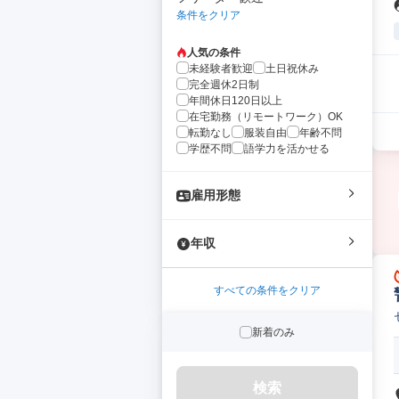
条件をクリア
人気の条件
未経験者歓迎
土日祝休み
完全週休2日制
年間休日120日以上
在宅勤務（リモートワーク）OK
転勤なし
服装自由
年齢不問
学歴不問
語学力を活かせる
雇用形態
年収
すべての条件をクリア
新着のみ
検索