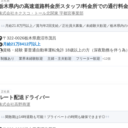
正社員
栃木県内の高速道路料金所スタッフ/料金所での通行料
株式会社ネクスコ・トール北関東 宇都宮事業部
月給21.8万円以上／賞与年2回支給／正社員大募集／未経験大歓迎／栃木県内
〒322-0026栃木県鹿沼市茂呂
月給21万8412円以上
資格・経験 要普通自動車運転免許 18歳以上の方（深夜勤務を伴う為） .
制服あり
業界未経験歓迎
主婦・主夫歓迎
フリーター歓迎
+12個
正社員
ルート配送ドライバー
株式会社高野商運
閑散期は14時退勤も可能！プライベートの時間も確保できます◎