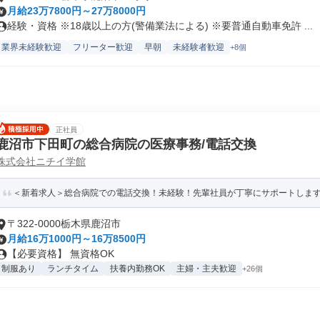
月給23万7800円～27万8000円
経験・資格 ※18歳以上の方(警備業法による) ※要普通自動車免許 ...
業界未経験歓迎
フリーター歓迎
早朝
未経験者歓迎
+8個
正社員
鹿沼市下田町の総合病院の医療事務/電話交換
株式会社ニチイ学館
＜新着求人＞総合病院での電話交換！未経験！先輩社員が丁寧にサポートしま
〒322-0000栃木県鹿沼市
月給16万1000円～16万8500円
【必要資格】 無資格OK
制服あり
ランチタイム
扶養内勤務OK
主婦・主夫歓迎
+26個