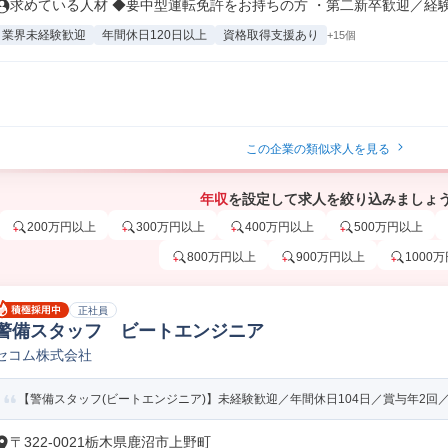
求めている人材 ◆要中型運転免許をお持ちの方 ・第二新卒歓迎／経験者
業界未経験歓迎
年間休日120日以上
資格取得支援あり
+15個
この企業の類似求人を見る
年収
を設定して求人を絞り込みましょ
200万円以上
300万円以上
400万円以上
500万円以上
800万円以上
900万円以上
1000
正社員
警備スタッフ ビートエンジニア
セコム株式会社
【警備スタッフ(ビートエンジニア)】未経験歓迎／年間休日104日／賞与年2回
〒322-0021栃木県鹿沼市上野町