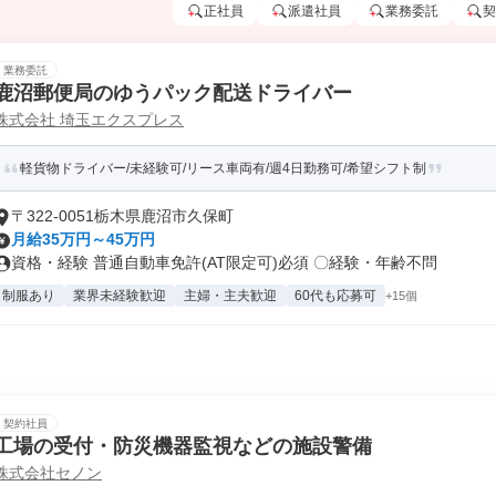
正社員
派遣社員
業務委託
契
業務委託
鹿沼郵便局のゆうパック配送ドライバー
株式会社 埼玉エクスプレス
軽貨物ドライバー/未経験可/リース車両有/週4日勤務可/希望シフト制
〒322-0051栃木県鹿沼市久保町
月給35万円～45万円
資格・経験 普通⾃動⾞免許(AT限定可)必須 〇経験・年齢不問
制服あり
業界未経験歓迎
主婦・主夫歓迎
60代も応募可
+15個
契約社員
工場の受付・防災機器監視などの施設警備
株式会社セノン