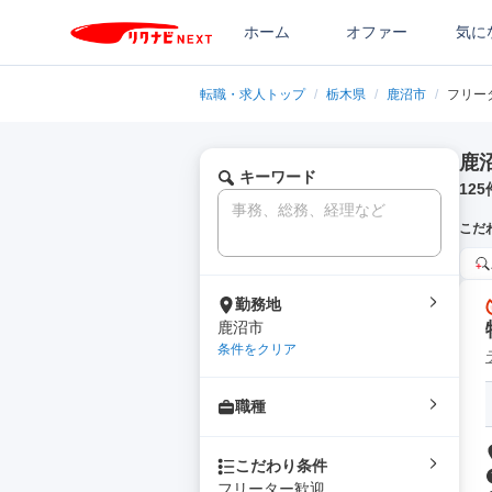
ホーム
オファー
気に
転職・求人トップ
/
栃木県
/
鹿沼市
/
フリー
鹿
キーワード
125
こだ
勤務地
鹿沼市
条件をクリア
職種
こだわり条件
フリーター歓迎