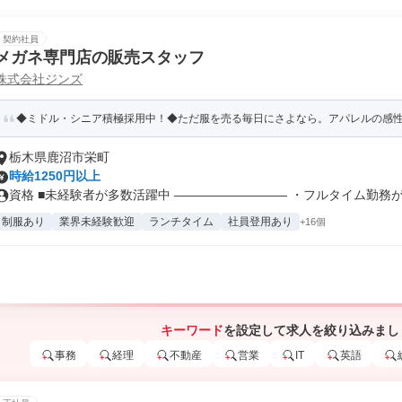
契約社員
メガネ専門店の販売スタッフ
株式会社ジンズ
◆ミドル・シニア積極採用中！◆ただ服を売る毎日にさよなら。アパレルの感性を活
栃木県鹿沼市栄町
時給1250円以上
資格 ■未経験者が多数活躍中 ――――――――― ・フルタイム勤務が初
制服あり
業界未経験歓迎
ランチタイム
社員登用あり
+16個
キーワード
を設定して求人を絞り込みまし
事務
経理
不動産
営業
IT
英語