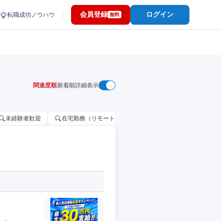
会員登録
ログイン
転職成功ノウハウ
無料
関連度順
新着順
詳細表示
未経験者歓迎
在宅勤務（リモートワーク）OK
家賃補助・住宅手当