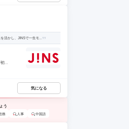
かし、JINSで一生モ...
...
気になる
ょう
総務
人事
中国語