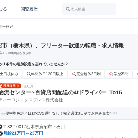
なる
閲覧履歴
求人検索
ター歓迎
沼市（栃木県）、フリーター歓迎の転職・求人情報
件
1
〜
100
件目を表示中
わり条件の追加設定を忘れていませんか？
土日祝休み
年間休日120日以上
完全週休2日制
学歴不問
正社員
物流センター~百貨店間配送の4tドライバー_To15
ティーロジエクスプレス株式会社
要中型免許／日勤×急な運行なし！完全週休3日制でお休み充実✨
〒322-0017栃木県鹿沼市下石川
月給21万円～23万円