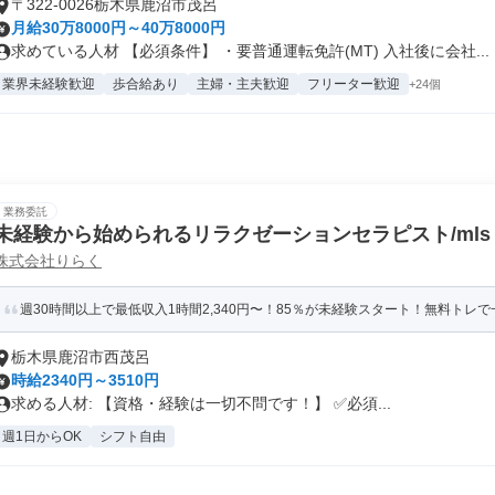
〒322-0026栃木県鹿沼市茂呂
月給30万8000円～40万8000円
求めている人材 【必須条件】 ・要普通運転免許(MT) 入社後に会社...
業界未経験歓迎
歩合給あり
主婦・主夫歓迎
フリーター歓迎
+24個
業務委託
未経験から始められるリラクゼーションセラピスト/mls
株式会社りらく
週30時間以上で最低収入1時間2,340円〜！85％が未経験スタート！無料トレで一
栃木県鹿沼市西茂呂
時給2340円～3510円
求める人材: 【資格・経験は一切不問です！】 ✅必須...
週1日からOK
シフト自由