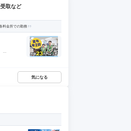
金受取など
の各料金所での勤務
..
気になる