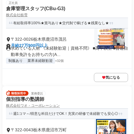
正社員
倉庫管理スタッフ(CBu-G3)
株式会社栃雪
有給取得率100%★賞与あり★交代制で稼げる★残業なし★
〒322-0026栃木県鹿沼市茂呂
月給27万900円以上
求めている人材 《未経験歓迎｜資格不問》 ■高卒以上 ■普通自
動車免許をお持ちの方(A...
制服あり
業界未経験歓迎
+32個
気になる
業務委託
個別指導の塾講師
株式会社ワオ・コーポレーション
週1コマ～/得意な科目だけでOK！充実の研修で未経験でも安心◎
〒322-0043栃木県鹿沼市万町