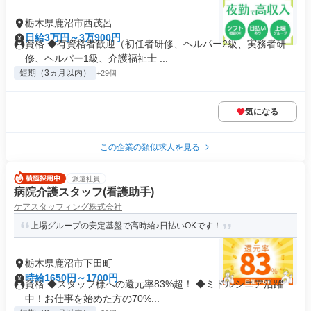
栃木県鹿沼市西茂呂
日給3万円～3万900円
資格 ◆有資格者歓迎（初任者研修、ヘルパー2級、実務者研
修、ヘルパー1級、介護福祉士 ...
短期（3ヵ月以内）
+29個
気になる
この企業の類似求人を見る
派遣社員
病院介護スタッフ(看護助手)
ケアスタッフィング株式会社
上場グループの安定基盤で高時給♪日払いOKです！
栃木県鹿沼市下田町
時給1650円～1700円
資格 ◆スタッフ様への還元率83%超！ ◆ミドルシニア活躍
中！お仕事を始めた方の70%...