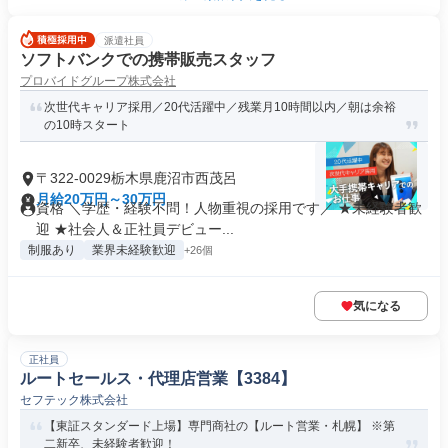
派遣社員
ソフトバンクでの携帯販売スタッフ
プロバイドグループ株式会社
次世代キャリア採用／20代活躍中／残業月10時間以内／朝は余裕
の10時スタート
〒322-0029栃木県鹿沼市西茂呂
月給20万円～30万円
資格 ＼学歴・経験不問！人物重視の採用です／ ★未経験者歓
迎 ★社会人＆正社員デビュー...
制服あり
業界未経験歓迎
+26個
気になる
正社員
ルートセールス・代理店営業【3384】
セフテック株式会社
【東証スタンダード上場】専門商社の【ルート営業・札幌】 ※第
二新卒、未経験者歓迎！