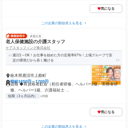
気になる
この企業の類似求人を見る
派遣社員
老人保健施設の介護スタッフ
ケアスタッフィング株式会社
週2日～OK！お仕事を始めた方の定着率87%！上場グループで安
定の環境だから長く働ける
栃木県鹿沼市上殿町
時給1650円～1700円
資格 ◆有資格者歓迎（初任者研修、ヘルパー2級、実務者研
修、ヘルパー1級、介護福祉士 ...
短期（3ヵ月以内）
+28個
気になる
この企業の類似求人を見る