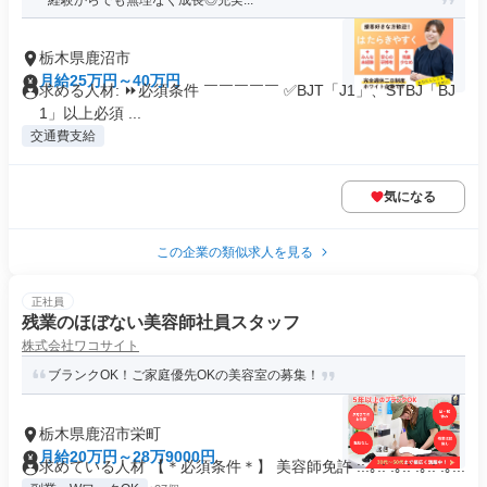
経験からでも無理なく成長◎充実...
栃木県鹿沼市
月給25万円～40万円
求める人材: ⏩必須条件 ￣￣￣￣￣ ✅BJT「J1」、STBJ「BJ
1」以上必須 ...
交通費支給
気になる
この企業の類似求人を見る
正社員
残業のほぼない美容師社員スタッフ
株式会社ワコサイト
ブランクOK！ご家庭優先OKの美容室の募集！
栃木県鹿沼市栄町
月給20万円～28万9000円
求めている人材 【＊必須条件＊】 美容師免許 ::.｡.: .｡.: .｡.: .｡...