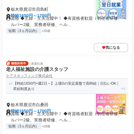
栃木県鹿沼市貝島町
時給1650円～1700円
資格 ◆主婦・主夫活躍中！ ◆有資格者歓迎（初任者研修、ヘ
ルパー2級、実務者研修、ヘル...
短期（3ヵ月以内）
+28個
気になる
派遣社員
老人福祉施設の介護スタッフ
ケアスタッフィング株式会社
【時給1650円×週2日～】上場Gの安定基盤で高時給｜日払いOK｜
昇給制度あり
栃木県鹿沼市白桑田
時給1650円～1700円
資格 ◆主婦・主夫活躍中！ ◆有資格者歓迎（初任者研修、ヘ
ルパー2級、実務者研修、ヘル...
短期（3ヵ月以内）
+28個