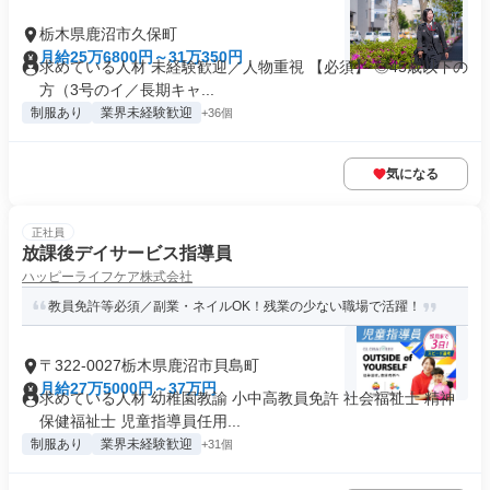
栃木県鹿沼市久保町
月給25万6800円～31万350円
求めている人材 未経験歓迎／人物重視 【必須】 ◎45歳以下の
方（3号のイ／長期キャ...
制服あり
業界未経験歓迎
+36個
気になる
正社員
放課後デイサービス指導員
ハッピーライフケア株式会社
教員免許等必須／副業・ネイルOK！残業の少ない職場で活躍！
〒322-0027栃木県鹿沼市貝島町
月給27万5000円～37万円
求めている人材 幼稚園教諭 小中高教員免許 社会福祉士 精神
保健福祉士 児童指導員任用...
制服あり
業界未経験歓迎
+31個