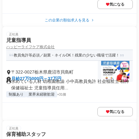
気になる
この企業の類似求人を見る
正社員
児童指導員
ハッピーライフケア株式会社
教員免許等必須／副業・ネイルOK！残業の少ない職場で活躍！
〒322-0027栃木県鹿沼市貝島町
月給27万5000円～37万円
求めている人材 幼稚園教諭 小中高教員免許 社会福祉士 精神
保健福祉士 児童指導員任用...
制服あり
業界未経験歓迎
+31個
気になる
正社員
保育補助スタッフ