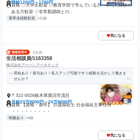
時給1200円～1700円
資格 ◇大学生歓迎 ◇教育学部で学んでいる方・学んだ経験の
ある方歓迎 ◇非常勤講師との...
業界未経験歓迎
+21個
気になる
正社員
生活相談員/1163358
株式会社アーバンアーキテック
昇給あり！賞与あり！収入アップ可能です☆経験を活かして働きま
せんか？
〒322-0026栃木県鹿沼市茂呂
月給23万9000円～24万9000円
資格 【資格・条件】 介護福祉士 社会福祉主事任用
・・・・・・・・・
制服あり
+8個
気になる