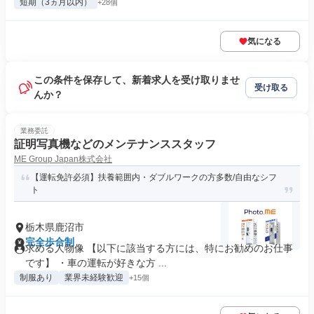
短期（3ヵ月以内）
+28個
気になる
この条件を保存して、新着求人を受け取りませ
受け取る
んか？
業務委託
証明写真機などのメンテナンススタッフ
ME Group Japan株式会社
【運転免許必須】扶養範囲内・ダブルワークの方多数/自由なシフ
ト
栃木県鹿沼市
完全歩合制
求める人物像 【以下に該当する方には、特にお勧めのお仕事
です】 ・車の運転が好きな方 ...
制服あり
業界未経験歓迎
+15個