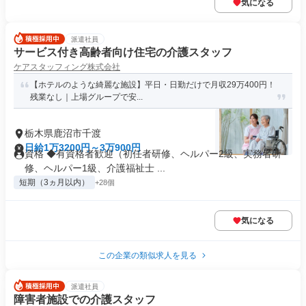
気になる
派遣社員
サービス付き高齢者向け住宅の介護スタッフ
ケアスタッフィング株式会社
【ホテルのような綺麗な施設】平日・日勤だけで月収29万400円！
残業なし｜上場グループで安...
栃木県鹿沼市千渡
日給1万3200円～3万900円
資格 ◆有資格者歓迎（初任者研修、ヘルパー2級、実務者研
修、ヘルパー1級、介護福祉士 ...
短期（3ヵ月以内）
+28個
気になる
この企業の類似求人を見る
派遣社員
障害者施設での介護スタッフ