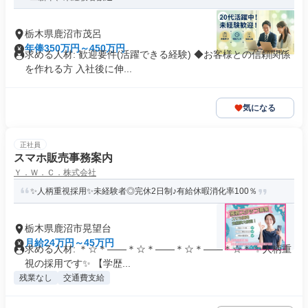
栃木県鹿沼市茂呂
年俸350万円～450万円
求める人材: 歓迎要件(活躍できる経験) ◆お客様との信頼関係
を作れる方 入社後に伸...
気になる
正社員
スマホ販売事務案内
Ｙ．Ｗ．Ｃ．株式会社
✨人柄重視採用✨未経験者◎完休2日制♪有給休暇消化率100％
栃木県鹿沼市晃望台
月給24万円～45万円
求める人材: ＊☆＊――＊☆＊――＊☆＊――＊☆＊ ✨人柄重
視の採用です✨ 【学歴...
残業なし
交通費支給