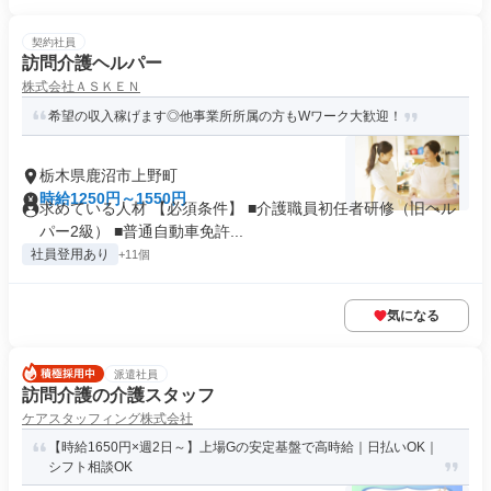
契約社員
訪問介護ヘルパー
株式会社ＡＳＫＥＮ
希望の収入稼げます◎他事業所所属の方もWワーク大歓迎！
栃木県鹿沼市上野町
時給1250円～1550円
求めている人材 【必須条件】 ■介護職員初任者研修（旧ヘル
パー2級） ■普通自動車免許...
社員登用あり
+11個
気になる
派遣社員
訪問介護の介護スタッフ
ケアスタッフィング株式会社
【時給1650円×週2日～】上場Gの安定基盤で高時給｜日払いOK｜
シフト相談OK