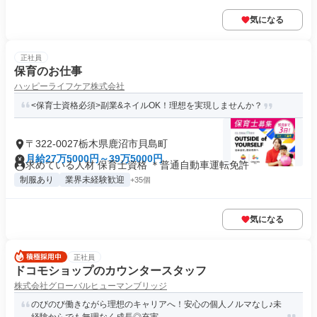
気になる
正社員
保育のお仕事
ハッピーライフケア株式会社
<保育士資格必須>副業&ネイルOK！理想を実現しませんか？
〒322-0027栃木県鹿沼市貝島町
月給27万5000円～39万5000円
求めている人材 保育士資格 ＊普通自動車運転免許
制服あり
業界未経験歓迎
+35個
気になる
正社員
ドコモショップのカウンタースタッフ
株式会社グローバルヒューマンブリッジ
のびのび働きながら理想のキャリアへ！安心の個人ノルマなし♪未