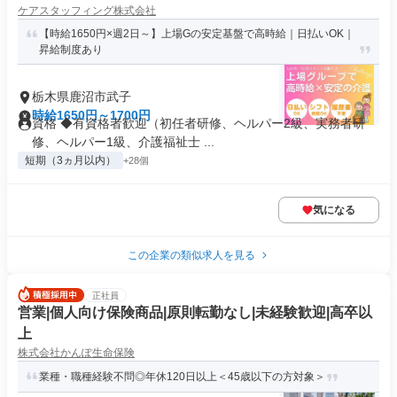
ケアスタッフィング株式会社
【時給1650円×週2日～】上場Gの安定基盤で高時給｜日払いOK｜
昇給制度あり
栃木県鹿沼市武子
時給1650円～1700円
資格 ◆有資格者歓迎（初任者研修、ヘルパー2級、実務者研
修、ヘルパー1級、介護福祉士 ...
短期（3ヵ月以内）
+28個
気になる
この企業の類似求人を見る
正社員
営業|個人向け保険商品|原則転勤なし|未経験歓迎|高卒以
上
株式会社かんぽ生命保険
業種・職種経験不問◎年休120日以上＜45歳以下の方対象＞