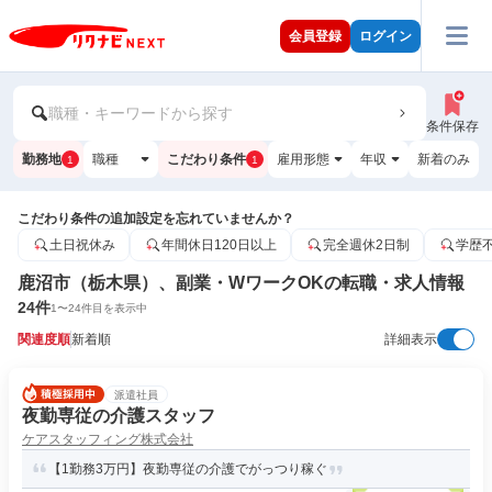
会員登録
ログイン
職種・キーワードから探す
条件保存
勤務地
職種
こだわり条件
雇用形態
年収
新着のみ
1
1
こだわり条件の追加設定を忘れていませんか？
土日祝休み
年間休日120日以上
完全週休2日制
学歴
鹿沼市（栃木県）、副業・WワークOKの転職・求人情報
24
件
1
〜
24
件目を表示中
関連度順
新着順
詳細表示
派遣社員
夜勤専従の介護スタッフ
ケアスタッフィング株式会社
【1勤務3万円】夜勤専従の介護でがっつり稼ぐ