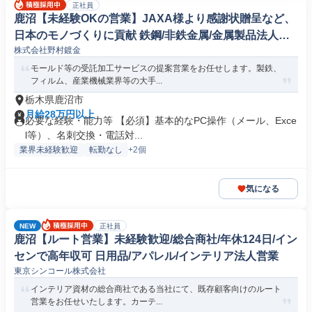
正社員
鹿沼【未経験OKの営業】JAXA様より感謝状贈呈など、
日本のモノづくりに貢献 鉄鋼/非鉄金属/金属製品法人営
株式会社野村鍍金
業
モールド等の受託加工サービスの提案営業をお任せします。製鉄、
フィルム、産業機械業界等の大手...
栃木県鹿沼市
月給28万円以上
必要な経験・能力等 【必須】基本的なPC操作（メール、Exce
l等）、名刺交換・電話対...
業界未経験歓迎
転勤なし
+2個
気になる
NEW
正社員
鹿沼【ルート営業】未経験歓迎/総合商社/年休124日/イン
センで高年収可 日用品/アパレル/インテリア法人営業
東京シンコール株式会社
インテリア資材の総合商社である当社にて、既存顧客向けのルート
営業をお任せいたします。カーテ...