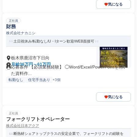
気になる
正社員
財務
株式会社ナカニシ
土日祝休み/転勤なし/U・Iターン歓迎/WEB面接可
栃木県鹿沼市下日向
月給36万円～61万円
応募条件 【必須業務経験】 ◯Word/Excel/PowerPointを用い
た資料作...
転勤なし
住宅手当あり
+3個
気になる
正社員
フォークリフトオペレーター
株式会社日本アクア
断熱材シェアトップクラスの安定企業で、フォークリフトの経験を