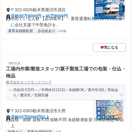
〒322-0026栃木県鹿沼市茂呂
月給30万8000円～40万8000円
求めている人材 【必須条件】 ・要普通運転免許(MT) 入社後
に会社支援で中型免許を...
業界未経験歓迎
歩合給あり
+26個
気になる
契約社員
工場内作業/製造スタッフ/菓子製造工場での包装・仕込・
検品
株式会社ヨックモッククレア
月給20.5万円～／年間休日122日／未経験OK／賞与年2回／昇給あ
り／鹿沼市／空調完備
〒322-0303栃木県鹿沼市久野
月給20万5000円以上
資格・経験 資格不問 経験不問 未経験者歓迎 日本語検定N2以
上