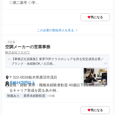
◇第二新卒 ◇学...
気になる
この企業の類似求人を見る
正社員
空調メーカーの営業事務
株式会社フカガワ
【事務正社員募集】業界TOPクラスのシェアを誇る安定成長企業／
ブランク・未経験OK／土日祝...
〒322-0026栃木県鹿沼市茂呂
月給24万円以上
資格・経験 業界・職種未経験者歓迎 40歳以下(長期勤続によ
るキャリア形成を図る為※例...
制服あり
業界未経験歓迎
+15個
気になる