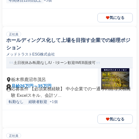
年間休日120日以上
+5個
気になる
正社員
ホールディングス化して上場を目指す企業での経理ポジ
ション
メッドトラストESG株式会社
土日祝休み/転勤なし/U・Iターン歓迎/WEB面接可
栃木県鹿沼市茂呂
月給26万円～35万円
応募条件 【必須業務経験】 中小企業での一通りの経理実務経
験 Excelスキル、会計ソ...
転勤なし
経験者歓迎
+1個
気になる
正社員