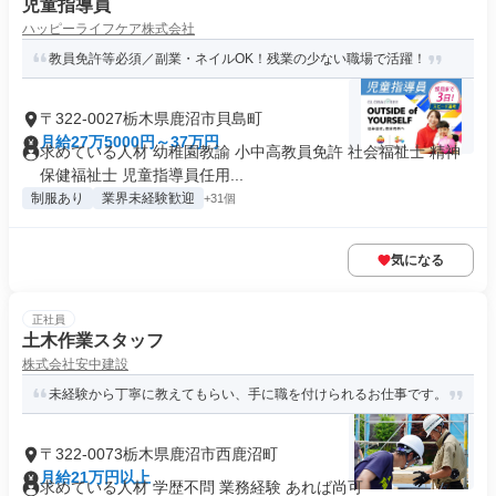
児童指導員
ハッピーライフケア株式会社
教員免許等必須／副業・ネイルOK！残業の少ない職場で活躍！
〒322-0027栃木県鹿沼市貝島町
月給27万5000円～37万円
求めている人材 幼稚園教諭 小中高教員免許 社会福祉士 精神
保健福祉士 児童指導員任用...
制服あり
業界未経験歓迎
+31個
気になる
正社員
土木作業スタッフ
株式会社安中建設
未経験から丁寧に教えてもらい、手に職を付けられるお仕事です。
〒322-0073栃木県鹿沼市西鹿沼町
月給21万円以上
求めている人材 学歴不問 業務経験 あれば尚可