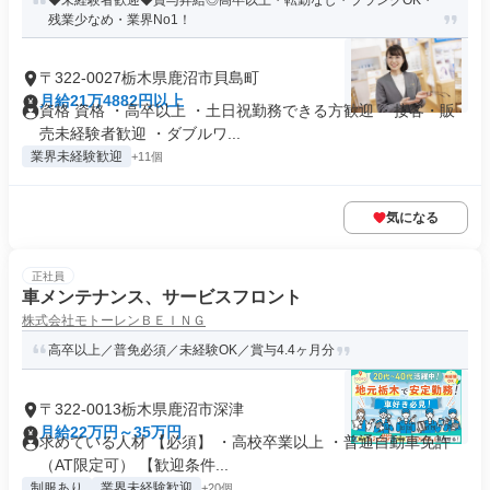
◆未経験者歓迎◆賞与昇給◎高卒以上・転勤なし・ブランクOK・
残業少なめ・業界No1！
〒322-0027栃木県鹿沼市貝島町
月給21万4882円以上
資格 資格 ・高卒以上 ・土日祝勤務できる方歓迎 ・接客・販
売未経験者歓迎 ・ダブルワ...
業界未経験歓迎
+11個
気になる
正社員
車メンテナンス、サービスフロント
株式会社モトーレンＢＥＩＮＧ
高卒以上／普免必須／未経験OK／賞与4.4ヶ月分
〒322-0013栃木県鹿沼市深津
月給22万円～35万円
求めている人材 【必須】 ・高校卒業以上 ・普通自動車免許
（AT限定可） 【歓迎条件...
制服あり
業界未経験歓迎
+20個