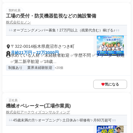
契約社員
工場の受付・防災機器監視などの施設警備
株式会社セノン
オープニングメンバー募集！27万円以上（残業代含む）稼げる♪
〒322-0014栃木県鹿沼市さつき町
月給21万円～22万3000円
求めている人材 ✅未経験者歓迎 ✅学歴不問 ✅フリーター歓迎
✅第二新卒歓迎 ✅18歳...
制服あり
業界未経験歓迎
+20個
気になる
正社員
機械オペレーター(工場作業員)
株式会社アークウィズコンサルティング
45歳未満の方✨オープニング✨土日休み✨研修有✨月60万超可