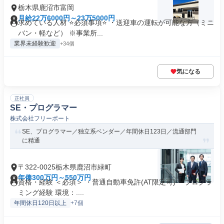
栃木県鹿沼市富岡
月給22万6000円～23万5000円
求めている人材 ⭐必須事項⭐ ・送迎車の運転が可能な方（ミニ
バン・軽など） ※事業所...
業界未経験歓迎
+34個
気になる
正社員
SE・プログラマー
株式会社フリーポート
SE、プログラマー／独立系ベンダー／年間休日123日／流通部門
に精通
〒322-0025栃木県鹿沼市緑町
年俸300万円～550万円
資格・経験 ＜必須＞ ・普通自動車免許(AT限定可) ・プログラ
ミング経験 環境：....
年間休日120日以上
+7個