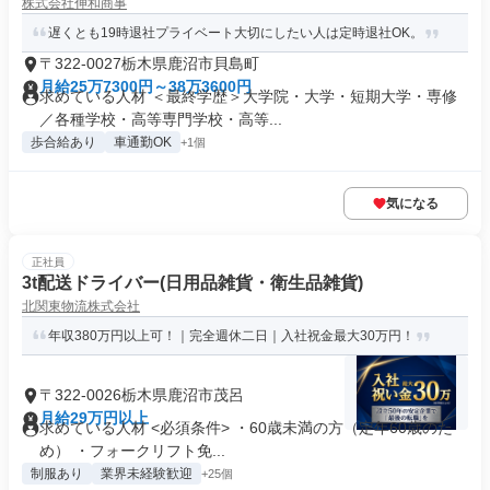
株式会社伸和商事
遅くとも19時退社プライベート大切にしたい人は定時退社OK。
〒322-0027栃木県鹿沼市貝島町
月給25万7300円～38万3600円
求めている人材 ＜最終学歴＞大学院・大学・短期大学・専修
／各種学校・高等専門学校・高等...
歩合給あり
車通勤OK
+1個
気になる
正社員
3t配送ドライバー(日用品雑貨・衛生品雑貨)
北関東物流株式会社
年収380万円以上可！｜完全週休二日｜入社祝金最大30万円！
〒322-0026栃木県鹿沼市茂呂
月給29万円以上
求めている人材 <必須条件> ・60歳未満の方（定年60歳のた
め） ・フォークリフト免...
制服あり
業界未経験歓迎
+25個