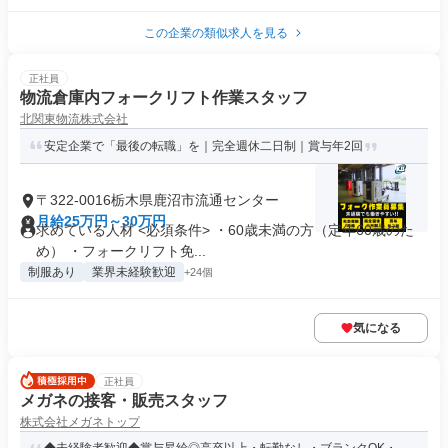
この企業の類似求人を見る
正社員
物流倉庫内フォークリフト作業スタッフ
北関東物流株式会社
安定企業で「最後の転職」を｜完全週休二日制｜賞与年2回
〒322-0016栃木県鹿沼市流通センター
月給25万円～30万円
求めている人材 <必須条件> ・60歳未満の方（定年60歳のた
め） ・フォークリフト免...
制服あり
業界未経験歓迎
+24個
気になる
正社員
メガネの接客・販売スタッフ
株式会社メガネトップ