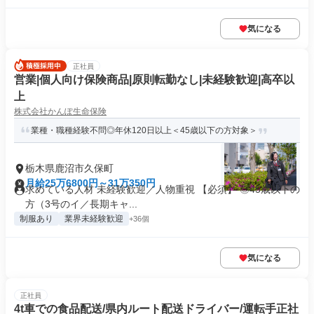
気になる
正社員
営業|個人向け保険商品|原則転勤なし|未経験歓迎|高卒以
上
株式会社かんぽ生命保険
業種・職種経験不問◎年休120日以上＜45歳以下の方対象＞
栃木県鹿沼市久保町
月給25万6800円～31万350円
求めている人材 未経験歓迎／人物重視 【必須】 ◎45歳以下の
方（3号のイ／長期キャ...
制服あり
業界未経験歓迎
+36個
気になる
正社員
4t車での食品配送/県内ルート配送ドライバー/運転手正社