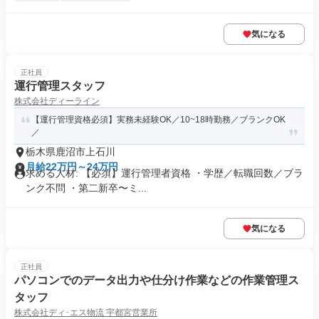
気になる
正社員
運行管理スタッフ
株式会社ディーライン
【運行管理資格必須】実務未経験OK／10~18時勤務／ブランクOK
／
栃木県鹿沼市上石川
月給22万円～24万円
求める人材: 【必須】運行管理者資格 ・学歴／転職回数／ブラ
ンク不問 ・第二新卒〜ミ...
気になる
正社員
パソコンでのデータ出力や仕分け作業などの作業管理ス
タッフ
株式会社ディ･エス物流 宇都宮営業所