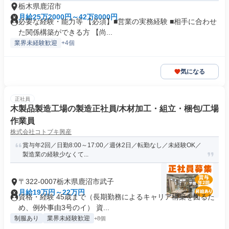
栃木県鹿沼市
月給25万2000円～42万8000円
必要な経験・能力等 【必須】■営業の実務経験 ■相手に合わせ
た関係構築ができる方 【尚...
業界未経験歓迎
+4個
気になる
正社員
木製品製造工場の製造正社員/木材加工・組立・梱包/工場
作業員
株式会社コトブキ興産
賞与年2回／日勤8:00～17:00／週休2日／転勤なし／未経験OK／
製造業の経験少なくて...
〒322-0007栃木県鹿沼市武子
月給19万円～22万円
資格・経験 45歳まで（長期勤務によるキャリア構築を図るた
め、例外事由3号のイ） 資...
制服あり
業界未経験歓迎
+8個