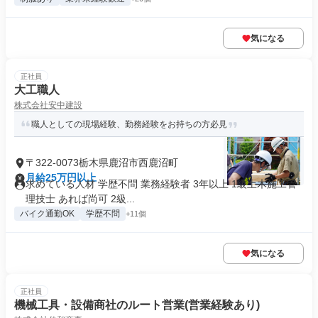
気になる
正社員
大工職人
株式会社安中建設
職人としての現場経験、勤務経験をお持ちの方必見
〒322-0073栃木県鹿沼市西鹿沼町
月給25万円以上
求めている人材 学歴不問 業務経験者 3年以上 1級土木施工管
理技士 あれば尚可 2級...
バイク通勤OK
学歴不問
+11個
気になる
正社員
機械工具・設備商社のルート営業(営業経験あり)