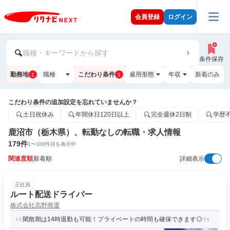
会員登録
ログイン
職種・キーワードから探す
条件保存
勤務地
職種
こだわり条件
雇用形態
年収
新着のみ
1
1
こだわり条件の追加設定を忘れていませんか？
土日祝休み
年間休日120日以上
完全週休2日制
学歴
鹿沼市（栃木県）、転勤なしの転職・求人情報
179
件
1
〜
100
件目を表示中
関連度順
新着順
詳細表示
正社員
ルート配送ドライバー
株式会社高野商運
閑散期は14時退勤も可能！プライベートの時間も確保できます◎