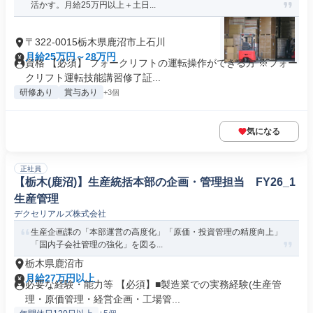
活かす。月給25万円以上＋土日...
〒322-0015栃木県鹿沼市上石川
月給25万円～28万円
資格 【必須】 フォークリフトの運転操作ができる方 ※フォー
クリフト運転技能講習修了証...
研修あり
賞与あり
+3個
気になる
正社員
【栃木(鹿沼)】生産統括本部の企画・管理担当 FY26_1
生産管理
デクセリアルズ株式会社
生産企画課の「本部運営の高度化」「原価・投資管理の精度向上」
「国内子会社管理の強化」を図る...
栃木県鹿沼市
月給27万円以上
必要な経験・能力等 【必須】■製造業での実務経験(生産管
理・原価管理・経営企画・工場管...