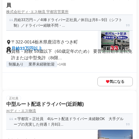
員
株式会社ディ･エス物流 宇都宮営業所
月給33万円～／4t車ドライバー正社員／休日は月8～9日（シフト
制）／ドライバー経験不問・...
〒322-0014栃木県鹿沼市さつき町
月給33万円以上
資格・経験 59歳以下（60歳定年のため） 要普通自動車運転免
許または中型免許（8t限...
制服あり
業界未経験歓迎
+14個
気になる
正社員
中型ルート配送ドライバー(近距離)
㈱ディ・エス物流
＜宇都宮＞正社員 4tルート配送ドライバー 未経験OK 大手グル
ープの充実した待遇！月8日...