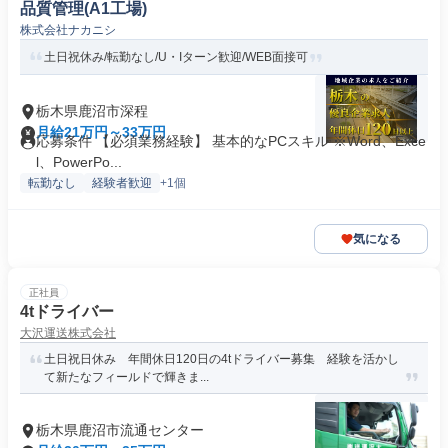
品質管理(A1工場)
株式会社ナカニシ
土日祝休み/転勤なし/U・Iターン歓迎/WEB面接可
栃木県鹿沼市深程
月給21万円～33万円
応募条件 【必須業務経験】 基本的なPCスキル ※Word、Exce
l、PowerPo...
転勤なし
経験者歓迎
+1個
気になる
正社員
4tドライバー
大沢運送株式会社
土日祝日休み 年間休日120日の4tドライバー募集 経験を活かし
て新たなフィールドで輝きま...
栃木県鹿沼市流通センター