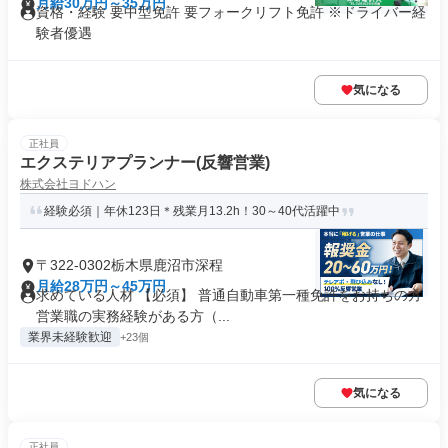
月給30万円～35万円
資格・経験 要中型免許 要フォークリフト免許 ※ドライバー経
験者優遇
気になる
正社員
エクステリアプランナー(反響営業)
株式会社ヨドハン
経験必須｜年休123日＊残業月13.2h！30～40代活躍中
〒322-0302栃木県鹿沼市深程
月給28万円～45万円
求めている人材 【必須】 普通自動車第一種免許をお持ちの方
営業職の実務経験がある方（...
業界未経験歓迎
+23個
気になる
正社員