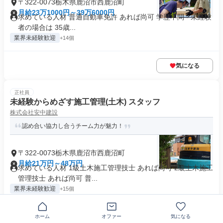
〒322-0073栃木県鹿沼市西鹿沼町
月給23万1000円～39万6000円
求めている人材 普通自動車免許 あれば尚可 学歴不問 - 未経験
者の場合は 35歳...
業界未経験歓迎
+14個
気になる
正社員
未経験からめざす施工管理(土木) スタッフ
株式会社安中建設
認め合い協力し合うチーム力が魅力！
〒322-0073栃木県鹿沼市西鹿沼町
月給21万円～48万円
求めている人材 1級土木施工管理技士 あれば尚可 2級土木施工
管理技士 あれば尚可 普...
業界未経験歓迎
+15個
気になる
ホーム
オファー
気になる