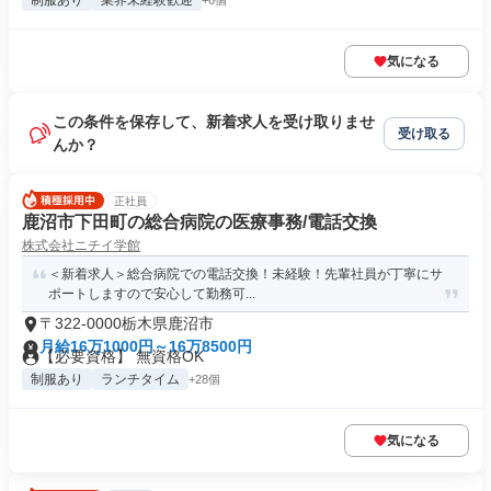
制服あり
業界未経験歓迎
+6個
気になる
この条件を保存して、新着求人を受け取りませ
受け取る
んか？
正社員
鹿沼市下田町の総合病院の医療事務/電話交換
株式会社ニチイ学館
＜新着求人＞総合病院での電話交換！未経験！先輩社員が丁寧にサ
ポートしますので安心して勤務可...
〒322-0000栃木県鹿沼市
月給16万1000円～16万8500円
【必要資格】 無資格OK
制服あり
ランチタイム
+28個
気になる