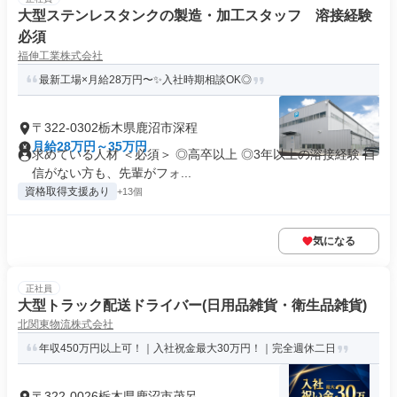
大型ステンレスタンクの製造・加工スタッフ 溶接経験
必須
福伸工業株式会社
最新工場×月給28万円〜✨入社時期相談OK◎
〒322-0302栃木県鹿沼市深程
月給28万円～35万円
求めている人材 ＜必須＞ ◎高卒以上 ◎3年以上の溶接経験 自
信がない方も、先輩がフォ...
資格取得支援あり
+13個
気になる
正社員
大型トラック配送ドライバー(日用品雑貨・衛生品雑貨)
北関東物流株式会社
年収450万円以上可！｜入社祝金最大30万円！｜完全週休二日
〒322-0026栃木県鹿沼市茂呂