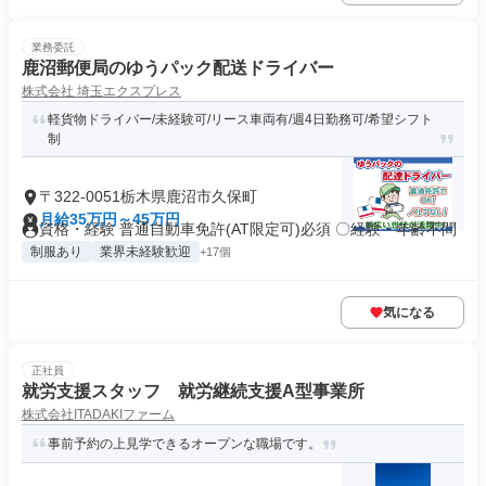
業務委託
鹿沼郵便局のゆうパック配送ドライバー
株式会社 埼玉エクスプレス
軽貨物ドライバー/未経験可/リース車両有/週4日勤務可/希望シフト
制
〒322-0051栃木県鹿沼市久保町
月給35万円～45万円
資格・経験 普通⾃動⾞免許(AT限定可)必須 〇経験・年齢不問
制服あり
業界未経験歓迎
+17個
気になる
正社員
就労支援スタッフ 就労継続支援A型事業所
株式会社ITADAKIファーム
事前予約の上見学できるオープンな職場です。