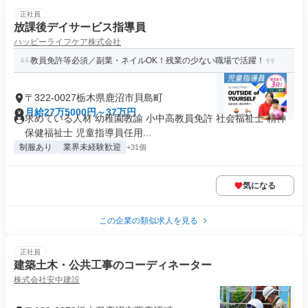
正社員
放課後デイサービス指導員
ハッピーライフケア株式会社
教員免許等必須／副業・ネイルOK！残業の少ない職場で活躍！
〒322-0027栃木県鹿沼市貝島町
月給27万5000円～37万円
求めている人材 幼稚園教諭 小中高教員免許 社会福祉士 精神
保健福祉士 児童指導員任用...
制服あり
業界未経験歓迎
+31個
気になる
この企業の類似求人を見る
正社員
建築土木・公共工事のコーディネーター
株式会社安中建設