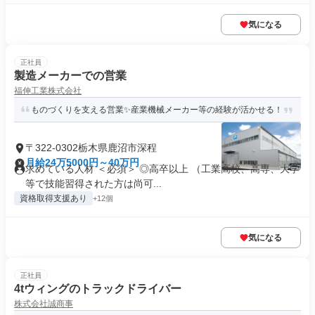
気になる
正社員
製造メーカーでの営業
福伸工業株式会社
ものづくりを支える営業✨産業機械メーカー等の経験が活かせる！
〒322-0302栃木県鹿沼市深程
月給24万5000円～40万円
求めている人材 ＜必須＞ ◎高卒以上 （工業高校、高専、大学
等で技能習得された方は尚可...
資格取得支援あり
+12個
気になる
正社員
4tウィングのトラックドライバー
株式会社誠商事