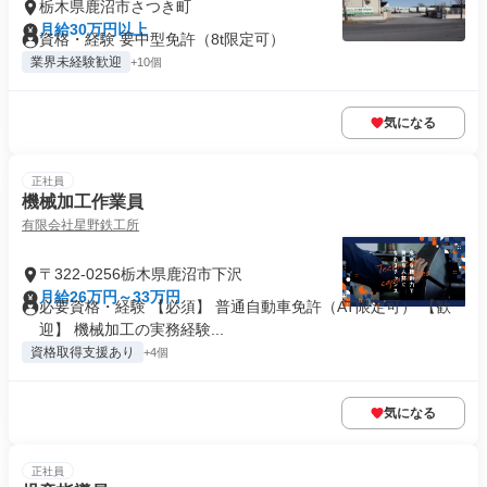
栃木県鹿沼市さつき町
月給30万円以上
資格・経験 要中型免許（8t限定可）
業界未経験歓迎
+10個
気になる
正社員
機械加工作業員
有限会社星野鉄工所
〒322-0256栃木県鹿沼市下沢
月給26万円～33万円
必要資格・経験 【必須】 普通自動車免許（AT限定可） 【歓
迎】 機械加工の実務経験...
資格取得支援あり
+4個
気になる
正社員