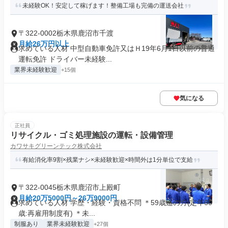
未経験OK！安定して稼げます！整備工場も完備の運送会社
〒322-0002栃木県鹿沼市千渡
月給26万円以上
求めている人材 中型自動車免許又はＨ19年6月1日以前の普通
運転免許 ドライバー未経験...
業界未経験歓迎
+15個
気になる
正社員
リサイクル・ゴミ処理施設の運転・設備管理
カワサキグリーンテック株式会社
有給消化率9割×残業ナシ×未経験歓迎×時間外は1分単位で支給
〒322-0045栃木県鹿沼市上殿町
月給20万5000円～26万9000円
求めている人材 学歴・経験・資格不問 ＊59歳迄の方(定年60
歳:再雇用制度有) ＊未...
制服あり
業界未経験歓迎
+27個