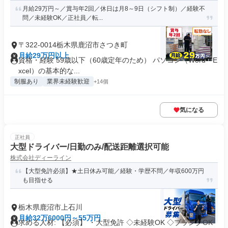
月給29万円～／賞与年2回／休日は月8～9日（シフト制）／経験不
問／未経験OK／正社員／転...
〒322-0014栃木県鹿沼市さつき町
月給29万円以上
資格・経験 59歳以下（60歳定年のため） パソコン（Word・E
xcel）の基本的な...
制服あり
業界未経験歓迎
+14個
気になる
正社員
大型ドライバー/日勤のみ/配送距離選択可能
株式会社ディーライン
【大型免許必須】★土日休み可能／経験・学歴不問／年収600万円
も目指せる
栃木県鹿沼市上石川
月給32万6000円～55万円
求める人材: 【必須】 ・大型免許 ◇未経験OK ◇ブランクOK