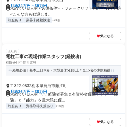
月給34万円～39万円
求めている人材 <必須条件> ・フォークリフト免許 ・大型免許
<こんな方も歓迎しま...
制服あり
業界未経験歓迎
+24個
気になる
正社員
電柱工事の現場作業スタッフ(経験者)
有限会社中荒井電設
経験必須｜基本土日休み・大型連休5日以上＊全15名の少数精鋭
〒322-0532栃木県鹿沼市藤江町
月給36万円～38万円
求めている人材 ╲＼ 経験者募集＆有資格者優遇！ ／／ 「経
験」と「能力」を最大限に優...
制服あり
資格取得支援あり
+18個
気になる