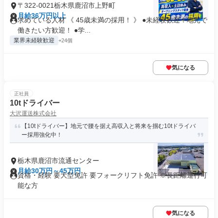
〒322-0021栃木県鹿沼市上野町
月給36万円以上
求めている人材 《 45歳未満の採用！ 》 ●未経験歓迎！地元で
働きたい方歓迎！ ●学...
業界未経験歓迎
+24個
気になる
正社員
10tドライバー
大沢運送株式会社
【10tドライバー】地元で腰を据え高収入と将来を掴む10tドライバ
ー採用強化中！
栃木県鹿沼市流通センター
月給30万円～45万円
資格・経験 要大型免許 要フォークリフト免許 ※長距離運行可
能な方
気になる