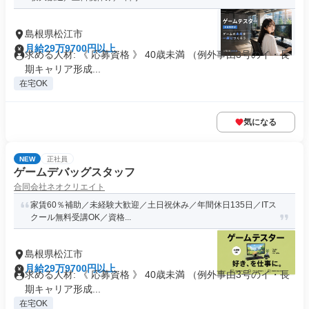
島根県松江市
月給29万9700円以上
求める人材: 《 応募資格 》 40歳未満 （例外事由3号のイ・長
期キャリア形成...
在宅OK
気になる
NEW
正社員
ゲームデバッグスタッフ
合同会社ネオクリエイト
家賃60％補助／未経験大歓迎／土日祝休み／年間休日135日／ITス
クール無料受講OK／資格...
島根県松江市
月給29万9700円以上
求める人材: 《 応募資格 》 40歳未満 （例外事由3号のイ・長
期キャリア形成...
在宅OK