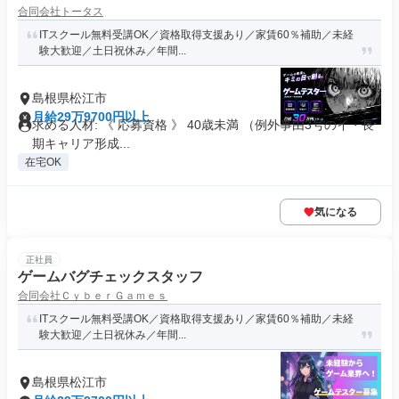
合同会社トータス
ITスクール無料受講OK／資格取得支援あり／家賃60％補助／未経
験大歓迎／土日祝休み／年間...
島根県松江市
月給29万9700円以上
求める人材: 《 応募資格 》 40歳未満 （例外事由3号のイ・長
期キャリア形成...
在宅OK
気になる
正社員
ゲームバグチェックスタッフ
合同会社ＣｙｂｅｒＧａｍｅｓ
ITスクール無料受講OK／資格取得支援あり／家賃60％補助／未経
験大歓迎／土日祝休み／年間...
島根県松江市