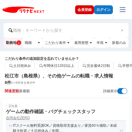
会員登録
ログイン
職種・キーワードから探す
勤務地
職種
こだわり条件
雇用形態
年収
新着のみ
1
こだわり条件の追加設定を忘れていませんか？
土日祝休み
年間休日120日以上
完全週休2日制
学歴
松江市（島根県）、その他ゲームの転職・求人情報
8
件
1
〜
8
件目を表示中
関連度順
新着順
詳細表示
正社員
ゲームの動作確認・バグチェックスタッフ
合同会社ZERO
ITスクール無料受講OK／資格取得支援あり／家賃60％補助／未経
験大歓迎／土日祝休み／年間...