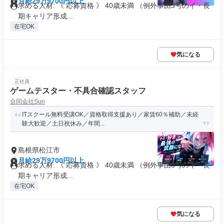
月給29万9700円以上
求める人材: 《 応募資格 》 40歳未満 （例外事由3号のイ・長
期キャリア形成...
在宅OK
気になる
正社員
ゲームテスター・不具合確認スタッフ
合同会社Sun
ITスクール無料受講OK／資格取得支援あり／家賃60％補助／未経
験大歓迎／土日祝休み／年間...
島根県松江市
月給29万9700円以上
求める人材: 《 応募資格 》 40歳未満 （例外事由3号のイ・長
期キャリア形成...
在宅OK
気になる