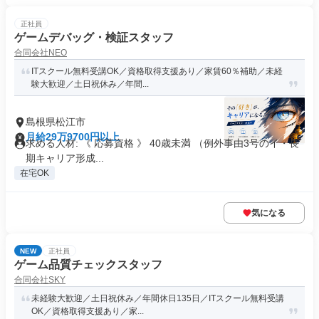
正社員
ゲームデバッグ・検証スタッフ
合同会社NEO
ITスクール無料受講OK／資格取得支援あり／家賃60％補助／未経
験大歓迎／土日祝休み／年間...
島根県松江市
月給29万9700円以上
求める人材: 《 応募資格 》 40歳未満 （例外事由3号のイ・長
期キャリア形成...
在宅OK
気になる
NEW
正社員
ゲーム品質チェックスタッフ
合同会社SKY
未経験大歓迎／土日祝休み／年間休日135日／ITスクール無料受講
OK／資格取得支援あり／家...