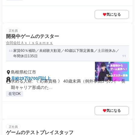
気になる
正社員
開発中ゲームのテスター
合同会社ＡｘｉｓＧａｍｅｓ
家賃60％補助／未経験大歓迎／40歳以下限定募集／土日祝休み／
年間休日135日
島根県松江市
月給29万9700円以上
求める人材: 《 応募資格 》 40歳未満（例外事由3号のイ・長
期キャリア形成のた...
在宅OK
気になる
正社員
ゲームのテストプレイスタッフ