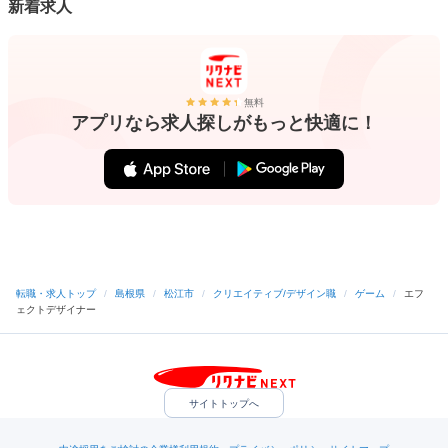
新着求人
無料
アプリなら求人探しがもっと快適に！
転職・求人トップ
/
島根県
/
松江市
/
クリエイティブ/デザイン職
/
ゲーム
/
エフ
ェクトデザイナー
サイトトップへ