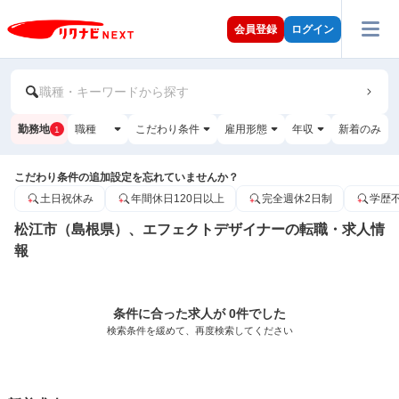
会員登録
ログイン
職種・キーワードから探す
勤務地
職種
こだわり条件
雇用形態
年収
新着のみ
1
こだわり条件の追加設定を忘れていませんか？
土日祝休み
年間休日120日以上
完全週休2日制
学歴
松江市（島根県）、エフェクトデザイナーの転職・求人情
報
条件に合った求人が 0件でした
検索条件を緩めて、再度検索してください